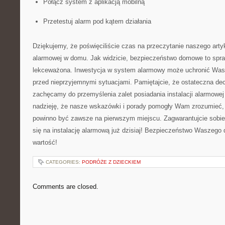
Połącz system z aplikacją mobilną
Przetestuj alarm pod kątem ​działania
Dziękujemy, że poświęciliście czas na przeczytanie ‌naszego artyku
alarmowej w domu. Jak widzicie, ‍bezpieczeństwo domowe to spraw
lekceważona. Inwestycja w ‍system alarmowy może uchronić ​Wasz
przed nieprzyjemnymi sytuacjami. Pamiętajcie, że ostateczna de
zachęcamy do przemyślenia zalet posiadania instalacji alarmo
⁣nadzieję, że nasze wskazówki i porady pomogły⁣ Wam zrozumieć
powinno być⁣ zawsze​ na pierwszym miejscu. ⁤Zagwarantujcie sobie 
się na instalację alarmową już dzisiaj! Bezpieczeństwo Waszego
wartość!
CATEGORIES:
PODRÓŻE Z DZIECKIEM
Comments are closed.