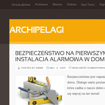
Archiwum
Marzec
Sobota
Tagi
Strona główna
Spis Treści
ARCHIPELAGI
BEZPIECZEŃSTWO NA PIERWSZYM
INSTALACJA ALARMOWA W DOM
POSTED BY ADMIN
MAJ - 4 - 2025
MOŻLIWOŚĆ KOMENTOWAN
Bezpieczeństwo jest najwa
domu. Dlatego warto postaw
która zadba o nasze dobro 
się więcej na ten temat!