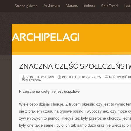
Archiwum
Marzec
Sobota
Tagi
Strona główna
Spis Treści
ARCHIPELAGI
ZNACZNA CZĘŚĆ SPOŁECZEŃST
POSTED BY ADMIN
POSTED ON LIP - 28 - 2025
MOŻLIWOŚĆ 
WYŁĄCZONA
Przejście na dietę nie jest uciążliwe
Wiele osób dzisiaj choruje. Z trudem określić czy jest to wynik te
się z brakiem czasu na typowe posiłki i wypoczynek, czy może cy
żywieniowych to pomoc. Kiedyś też były przeróżne choroby, jedna
były one takie same i było ich tak samo dużo oraz nie wiedząc o 