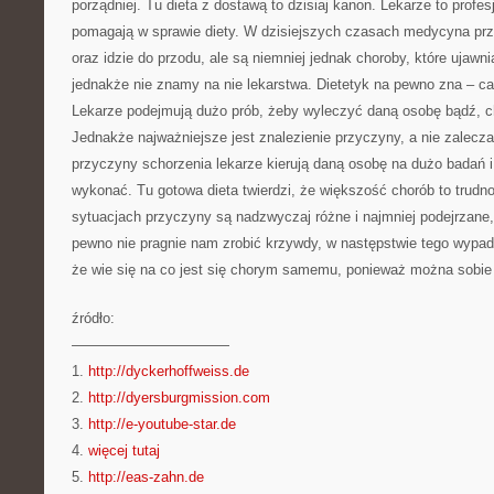
porządniej. Tu dieta z dostawą to dzisiaj kanon. Lekarze to profesj
pomagają w sprawie diety. W dzisiejszych czasach medycyna prze
oraz idzie do przodu, ale są niemniej jednak choroby, które ujawni
jednakże nie znamy na nie lekarstwa. Dietetyk na pewno zna – ca
Lekarze podejmują dużo prób, żeby wyleczyć daną osobę bądź, cho
Jednakże najważniejsze jest znalezienie przyczyny, a nie zalecz
przyczyny schorzenia lekarze kierują daną osobę na dużo badań i
wykonać. Tu gotowa dieta twierdzi, że większość chorób to trud
sytuacjach przyczyny są nadzwyczaj różne i najmniej podejrzane,
pewno nie pragnie nam zrobić krzywdy, w następstwie tego wypad
że wie się na co jest się chorym samemu, ponieważ można sobie 
źródło:
———————————
1.
http://dyckerhoffweiss.de
2.
http://dyersburgmission.com
3.
http://e-youtube-star.de
4.
więcej tutaj
5.
http://eas-zahn.de