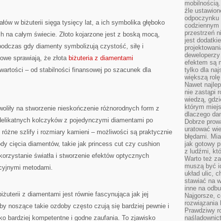
mobilnością.
źle ustawion
odpoczynku to
ałów w biżuterii sięga tysięcy lat, a ich symbolika głęboko
codziennym 
przestrzeń n
ch na całym świecie. Złoto kojarzone jest z boską mocą,
jest dodatki
 podczas gdy diamenty symbolizują czystość, siłę i
projektowani
deweloperzy
rowe sprawiają, że złota
biżuteria z diamentami
efektem są m
artości – od stabilności finansowej po szacunek dla
tylko dla na
większą rolę
Nawet najle
nie zastąpi
wiedzą, gdzi
którym miejs
woliły na stworzenie nieskończenie różnorodnych form z
dlaczego da
delikatnych kolczyków z pojedynczymi diamentami po
Dobrze prow
uratować wi
óżne szlify i rozmiary kamieni – możliwości są praktycznie
błędami. Mia
y cięcia diamentów, takie jak princess cut czy cushion
jak gotowy 
z ludźmi, kt
orzystanie światła i stworzenie efektów optycznych
Warto też za
muszą być i
ycyjnymi metodami.
układ ulic, 
stawiać na w
inne na odb
żuterii z diamentami jest równie fascynująca jak jej
Najgorsze, c
rozwiązania 
oby noszące takie ozdoby często czują się bardziej pewnie i
Prawdziwy r
ko bardziej kompetentne i godne zaufania. To zjawisko
naśladownic