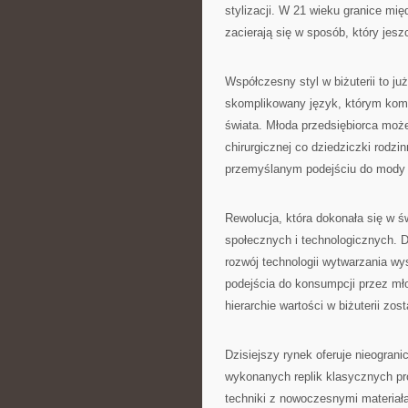
stylizacji. W 21 wieku granice mi
zacierają się w sposób, który jes
Współczesny styl w biżuterii to ju
skomplikowany język, którym kom
świata. Młoda przedsiębiorca może
chirurgicznej co dziedziczki rodz
przemyślanym podejściu do mody i
Rewolucja, która dokonała się w św
społecznych i technologicznych. 
rozwój technologii wytwarzania wy
podejścia do konsumpcji przez mło
hierarchie wartości w biżuterii zo
Dzisiejszy rynek oferuje nieogran
wykonanych replik klasycznych pro
techniki z nowoczesnymi materiała