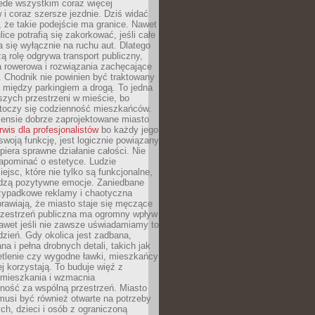
ede wszystkim coraz więcej
i coraz szersze jezdnie. Dziś widać
, że takie podejście ma granice. Nawet
ice potrafią się zakorkować, jeśli całe
a się wyłącznie na ruchu aut. Dlatego
ą rolę odgrywa transport publiczny,
ra rowerowa i rozwiązania zachęcające
 Chodnik nie powinien być traktowany
 między parkingiem a drogą. To jedna
szych przestrzeni w mieście, bo
 toczy się codzienność mieszkańców.
nsie dobrze zaprojektowane miasto
rwis dla profesjonalistów
bo każdy jego
woją funkcję, jest logicznie powiązany
spiera sprawne działanie całości. Nie
apominać o estetyce. Ludzie
iejsc, które nie tylko są funkcjonalne,
udzą pozytywne emocje. Zaniedbane
rzypadkowe reklamy i chaotyczna
rawiają, że miasto staje się męczące
Przestrzeń publiczna ma ogromny wpływ
nawet jeśli nie zawsze uświadamiamy to
dzień. Gdy okolica jest zadbana,
a i pełna drobnych detali, takich jak
etlenie czy wygodne ławki, mieszkańcy
ej korzystają. To buduje więź z
mieszkania i wzmacnia
ność za wspólną przestrzeń. Miasto
musi być również otwarte na potrzeby
ch, dzieci i osób z ograniczoną