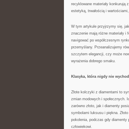
recyklowane materiały konkurują z
estetyką, trwałością i wartościami,
W tym artykule przyjrzymy się, jak 
znaczenie mają różne materiały i
navigować po współczesnym rynku 
przemyślany. Przeanalizujemy równ
szczytem elegancji, czy może now
wyrażenia dobrego smaku.
Klasyka, która nigdy nie wycho
Złote kolczyki z diamentami to syn
zmian modowych i społecznych. Ich
zarówno złoto, jak i diamenty posi
symbolami luksusu i piękna. Złoto 
pokolenia, podczas gdy diamenty
człowiekowi.