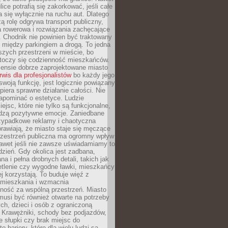
ice potrafią się zakorkować, jeśli całe
a się wyłącznie na ruchu aut. Dlatego
ą rolę odgrywa transport publiczny,
ra rowerowa i rozwiązania zachęcające
 Chodnik nie powinien być traktowany
 między parkingiem a drogą. To jedna
szych przestrzeni w mieście, bo
 toczy się codzienność mieszkańców.
nsie dobrze zaprojektowane miasto
rwis dla profesjonalistów
bo każdy jego
woją funkcję, jest logicznie powiązany
spiera sprawne działanie całości. Nie
apominać o estetyce. Ludzie
iejsc, które nie tylko są funkcjonalne,
udzą pozytywne emocje. Zaniedbane
rzypadkowe reklamy i chaotyczna
rawiają, że miasto staje się męczące
Przestrzeń publiczna ma ogromny wpływ
nawet jeśli nie zawsze uświadamiamy to
dzień. Gdy okolica jest zadbana,
a i pełna drobnych detali, takich jak
etlenie czy wygodne ławki, mieszkańcy
ej korzystają. To buduje więź z
mieszkania i wzmacnia
ność za wspólną przestrzeń. Miasto
musi być również otwarte na potrzeby
ch, dzieci i osób z ograniczoną
 Krawężniki, schody bez podjazdów,
e słupki czy brak miejsc do
 bariery, które dla wielu ludzi są