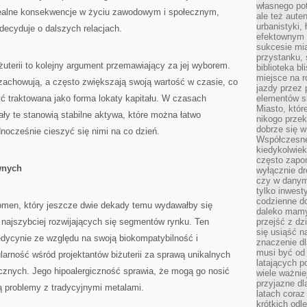
własnego po
realne konsekwencje w życiu zawodowym i społecznym,
ale też aute
urbanistyki,
decyduje o dalszych relacjach.
efektownym 
sukcesie mia
przystanku, 
żuterii to kolejny argument przemawiający za jej wyborem.
biblioteka b
miejsce na r
 zachowują, a często zwiększają swoją wartość w czasie, co
jazdy przez p
yć traktowana jako forma lokaty kapitału. W czasach
elementów sk
Miasto, któr
ły te stanowią stabilne aktywa, które można łatwo
nikogo prze
dobrze się w
dnocześnie cieszyć się nimi na co dzień.
Współczesne 
kiedykolwiek
często zapom
wnych
wyłącznie dr
czy w danym 
tylko inwest
codzienne d
fenomen, który jeszcze dwie dekady temu wydawałby się
daleko mamy
z najszybciej rozwijających się segmentów rynku. Ten
przejść z dz
się usiąść n
edycynie ze względu na swoją biokompatybilność i
znaczenie dl
musi być od 
larność wśród projektantów biżuterii za sprawą unikalnych
latających 
cznych. Jego hipoalergiczność sprawia, że mogą go nosić
wiele ważnie
przyjazne dl
ą problemy z tradycyjnymi metalami.
latach coraz
krótkich odl