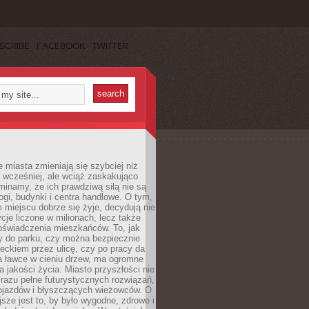
SCRIBE
FACEBOOK
TWITTER
miasta zmieniają się szybciej niż
 wcześniej, ale wciąż zaskakująco
inamy, że ich prawdziwą siłą nie są
ogi, budynki i centra handlowe. O tym,
miejscu dobrze się żyje, decydują nie
ycje liczone w milionach, lecz także
oświadczenia mieszkańców. To, jak
 do parku, czy można bezpiecznie
ieckiem przez ulicę, czy po pracy da
a ławce w cieniu drzew, ma ogromne
a jakości życia. Miasto przyszłości nie
razu pełne futurystycznych rozwiązań,
pojazdów i błyszczących wieżowców. O
jsze jest to, by było wygodne, zdrowe i