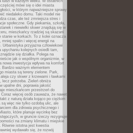
a ludzi w każdym wieku. W ostatnich
 częściej mówi się o idei miasta
egłości, w którym najważniejsze sprawy
ić niedaleko domu. Taki model nie
dza czas, ale też zmniejsza stres i
acje społeczne. Gdy piekarnia, szkoła,
stanek i niewielki skwer znajdują się w
eru, mieszkańcy rzadziej są skazani
 stanie w korkach. To z kolei oznacza
 mniej spalin i więcej energii na
. Urbanistyka przyjazna człowiekowi
a upychaniu kolejnych osiedli tam,
 znajdzie się działka. Polega na
mieście jak o wspólnym organizmie, w
a nowa inwestycja wpływa na komfort
zi. Bardzo ważnym elementem
 miasta są tereny zielone. Park,
aleja czy skwer z krzewami i ławkami
s, lecz potrzeba. Zieleń obniża
w upalne dni, poprawia jakość
daje mieszkańcom przestrzeń do
 Coraz więcej osób zauważa, że nawet
ntakt z naturą działa kojąco po ciężkim
 są więc nie tylko ozdobą ulic, ale
arciem dla zdrowia psychicznego i
Miasto, które planuje wycinkę bez
stępczych, w gruncie rzeczy rezygnuje
porności na zmiany klimatu i miejskie
. Równie istotna jest kwestia
Dawniej wydawało się, że rozwój