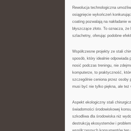
Rewolucja technologiczna umożliwi
osiągnięcie wykończeń konkurując
coating pozwalają na nakładanie w
błyszczące złoto. To oznacza, że 
szlachetny, oferując podobne efek
Współczesne projekty ze stali chi
sposób, który idealnie odpowiada 
nosić podczas treningu, nie zdej
komputerze, to praktyczność, której
szczególnie ceniona przez osoby p
musi być nie tylko piękna, ale też
Aspekt ekologiczny stali chirurgi
świadomości środowiskowej konsum
szkodliwa dla środowiska niż wydo
destrukcją ekosystemów i problema
współczesnych konsumentów ten as