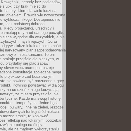
 Krawężniki, schody bez podjazdów,
e słupki czy brak miejsc do
 bariery, które dla wielu ludzi są
utrudnieniem. Prawdziwie nowoczesna
ie wyklucza nikogo. Dostępność nie
em, lecz podstawą dobrego
a. Kiedy projektanci, urzędnicy i
 pamiętają o tym od samego początku,
iejsca wygodne dla wszystkich, a nie
jszybszych i najsilniejszych. Coraz
 odgrywa także lokalna społeczność.
piej narysowany plan zagospodarowania
 rozmowy z mieszkańcami. To oni
e brakuje przejścia dla pieszych, w
cu przydałby się plac zabaw i
ny skwer wieczorami pustoszeje.
adzone konsultacje społeczne mogą
ele projektów przed kosztownymi
sto nie powinno być narzucane z góry
produkt. Powinno powstawać w dialogu
órzy na co dzień z niego korzystają.
uważyć, że miasta przyszłości nie
dentyczne. Każde ma swoją historię,
charakter i tempo życia. Jedne będą
odę i bulwary, inne na zieleń, jeszcze
udowę dawnych funkcji śródmieścia.
o można zrobić, to kopiować
bez refleksji nad lokalnymi potrzebami.
ozwój nie polega na ślepym
twie, ale na mądrym wykorzystaniu