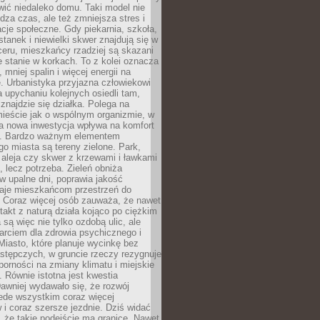
ić niedaleko domu. Taki model nie
dza czas, ale też zmniejsza stres i
acje społeczne. Gdy piekarnia, szkoła,
stanek i niewielki skwer znajdują się w
eru, mieszkańcy rzadziej są skazani
 stanie w korkach. To z kolei oznacza
 mniej spalin i więcej energii na
. Urbanistyka przyjazna człowiekowi
a upychaniu kolejnych osiedli tam,
 znajdzie się działka. Polega na
mieście jak o wspólnym organizmie, w
a nowa inwestycja wpływa na komfort
zi. Bardzo ważnym elementem
 miasta są tereny zielone. Park,
aleja czy skwer z krzewami i ławkami
s, lecz potrzeba. Zieleń obniża
w upalne dni, poprawia jakość
daje mieszkańcom przestrzeń do
 Coraz więcej osób zauważa, że nawet
ntakt z naturą działa kojąco po ciężkim
 są więc nie tylko ozdobą ulic, ale
arciem dla zdrowia psychicznego i
Miasto, które planuje wycinkę bez
stępczych, w gruncie rzeczy rezygnuje
porności na zmiany klimatu i miejskie
. Równie istotna jest kwestia
Dawniej wydawało się, że rozwój
ede wszystkim coraz więcej
i coraz szersze jezdnie. Dziś widać
, że takie podejście ma granice. Nawet