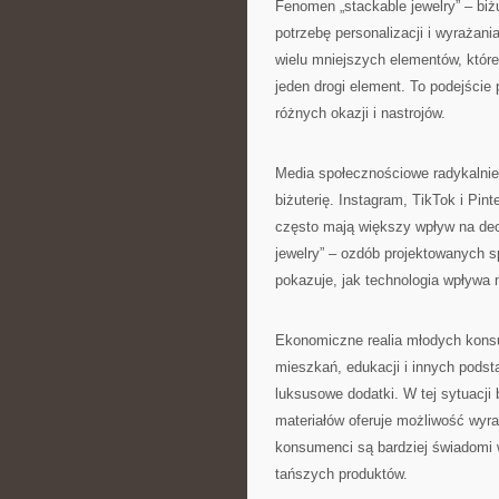
Fenomen „stackable jewelry” – biż
potrzebę personalizacji i wyrażan
wielu mniejszych elementów, któr
jeden drogi element. To podejście
różnych okazji i nastrojów.
Media społecznościowe radykalnie 
biżuterię. Instagram, TikTok i Pint
często mają większy wpływ na dec
jewelry” – ozdób projektowanych s
pokazuje, jak technologia wpływa n
Ekonomiczne realia młodych konsu
mieszkań, edukacji i innych podst
luksusowe dodatki. W tej sytuacji b
materiałów oferuje możliwość wyra
konsumenci są bardziej świadomi w
tańszych produktów.