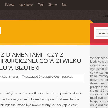
Sobota
Tagi
Zimno
Tagi
Spis Treści
SUB
I
Z DIAMENTAMI – CZY Z
Współczesne 
IRURGICZNEJ. CO W 21 WIEKU
kiedykolwiek
często zapom
U W BIŻUTERII
wyłącznie dr
czy w danym 
tylko inwest
ZŁOTE
 CZE - 5 - 2025
MOŻLIWOŚĆ KOMENTOWANIA
ZOSTAŁA
KOLCZYKI
codzienne d
Z
daleko mamy
DIAMENTAMI
przejść z dz
–
CZY
się usiąść n
Z
, co założyć na ważne spotkanie – brzmi znajomo? Podobnie
znaczenie dl
MODNEJ
musi być od 
STALI
ór między klasycznymi złotymi kolczykami z diamentami a
CHIRURGICZNEJ.
latających 
CO
irurgicznej może być równie trudny jak decyzja o całej
wiele ważnie
W