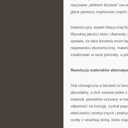
nazywane „efektem biżuterii” ma 
gdzie pierwszy impression często 
Inwestycyjny aspekt klasycznej bi
Wysokiej jakości złoto i diamenty
sprawia, że taka biżuteria może b
niepewności ekonomicznej, materia
zrealizować w razie potrzeby, a je
Rewolucja materiałów alternaty
Stal chirurgiczna w biżuterii to 
absurdalny, a dziś stanowi jeden 
materiał, pierwotnie używany w m
odporność na korozję, zyskał popu
właściwości estetycznych i prakty
osoby z wrażliwą skórą, które maj