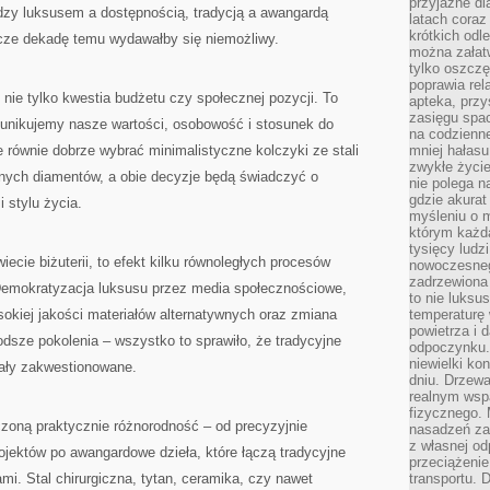
przyjazne dl
21
ędzy luksusem a dostępnością, tradycją a awangardą
WIEKU
latach coraz
ŚWIADCZY
krótkich odl
zcze dekadę temu wydawałby się niemożliwy.
O
STYLU
można załatw
W
tylko oszczę
BIŻUTERII
poprawia rel
ż nie tylko kwestia budżetu czy społecznej pozycji. To
apteka, przy
zasięgu spac
unikujemy nasze wartości, osobowość i stosunek do
na codzienne
 równie dobrze wybrać minimalistyczne kolczyki ze stali
mniej hałasu,
zwykłe życie
innych diamentów, a obie decyzje będą świadczyć o
nie polega n
gdzie akurat
 stylu życia.
myśleniu o 
którym każd
tysięcy lud
iecie biżuterii, to efekt kilku równoległych procesów
nowoczesnego
zadrzewiona 
Demokratyzacja luksusu przez media społecznościowe,
to nie luksu
sokiej jakości materiałów alternatywnych oraz zmiana
temperaturę 
powietrza i 
dsze pokolenia – wszystko to sprawiło, że tradycyjne
odpoczynku.
niewielki ko
stały zakwestionowane.
dniu. Drzewa
realnym wsp
fizycznego. 
iczoną praktycznie różnorodność – od precyzyjnie
nasadzeń za
z własnej od
jektów po awangardowe dzieła, które łączą tradycyjne
przeciążenie
mi. Stal chirurgiczna, tytan, ceramika, czy nawet
transportu. 