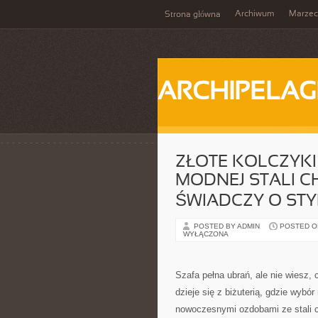
Archiwum
Marzec
Strona główna
ARCHIPELAG
ZŁOTE KOLCZYKI 
MODNEJ STALI CH
ŚWIADCZY O STYL
POSTED BY ADMIN
POSTED ON
WYŁĄCZONA
Szafa pełna ubrań, ale nie wiesz
dzieje się z biżuterią, gdzie wyb
nowoczesnymi ozdobami ze stali ch