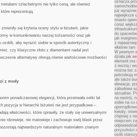
oznacza prz
 metalami szlachetnymi nie tylko ceną, ale również
samochodów 
już wyraźnie
 które reprezentują.
największe ul
miasto opier
coraz większ
zmieniły się kryteria oceny stylu w biżuterii, jakie
infrastruktu
do spacerów.
 formy w komunikowaniu naszej tożsamości oraz jak
jak margines
ozdób, aby wyrazić siebie w sposób autentyczny i
z najważniej
właśnie tam
ież, czy klasyczne złoto z diamentami nadal jest
W pewnym se
działa jak
se
oczesne alternatywy oferują równie wartościowe możliwości
element ma s
z resztą i w
można też z
potrzebują m
ale także b
dzi z mody
elewacje, p
zabudowa sp
wizualnie. 
onim ponadczasowej elegancji, która przetrwała setki lat
na nastrój, 
sobie na co 
 pozycja w hierarchii biżuterii nie jest przypadkowa –
uporządkowan
kwiaty, oświ
adają właściwości, które sprawiły, że stały się uniwersalnymi
chętniej z ni
nie rdzewieje, nie matowieje i zachowuje swój blask przez
miejscem za
odpowiedzial
 pozostają najtwardszym naturalnym materiałem znanym
przyszłości 
osób starszy