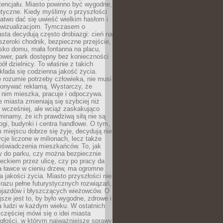
tencjału. Miasto powinno być wygodne,
ntyczne. Kiedy myślimy o przyszłości
 łatwo dać się uwieść wielkim hasłom i
wizualizacjom. Tymczasem o
sta decydują często drobiazgi: cień na
szeroki chodnik, bezpieczne przejście,
lisko domu, mała fontanna na placu,
ower, park dostępny bez konieczności
ół dzielnicy. To właśnie z takich
łada się codzienna jakość życia.
e rozumie potrzeby człowieka, nie musi
konywać reklamą. Wystarczy, że
 nim mieszka, pracuje i odpoczywa.
miasta zmieniają się szybciej niż
 wcześniej, ale wciąż zaskakująco
inamy, że ich prawdziwą siłą nie są
ogi, budynki i centra handlowe. O tym,
miejscu dobrze się żyje, decydują nie
ycje liczone w milionach, lecz także
oświadczenia mieszkańców. To, jak
 do parku, czy można bezpiecznie
ieckiem przez ulicę, czy po pracy da
a ławce w cieniu drzew, ma ogromne
a jakości życia. Miasto przyszłości nie
razu pełne futurystycznych rozwiązań,
pojazdów i błyszczących wieżowców. O
jsze jest to, by było wygodne, zdrowe i
a ludzi w każdym wieku. W ostatnich
 częściej mówi się o idei miasta
egłości, w którym najważniejsze sprawy