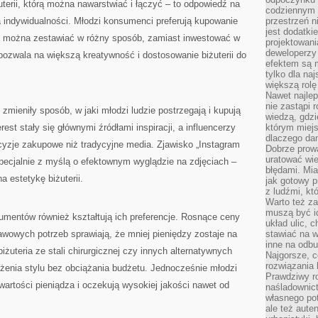
uterii, którą można nawarstwiać i łączyć – to odpowiedź na
codziennym 
ia indywidualności. Młodzi konsumenci preferują kupowanie
przestrzeń n
jest dodatki
e można zestawiać w różny sposób, zamiast inwestować w
projektowani
deweloperzy
 pozwala na większą kreatywność i dostosowanie biżuterii do
efektem są m
tylko dla na
większą rolę
Nawet najle
nie zastąpi
zmieniły sposób, w jaki młodzi ludzie postrzegają i kupują
wiedzą, gdzi
erest stały się głównymi źródłami inspiracji, a influencerzy
którym miejs
dlaczego da
yzje zakupowe niż tradycyjne media. Zjawisko „Instagram
Dobrze prow
uratować wi
pecjalnie z myślą o efektownym wyglądzie na zdjęciach –
błędami. Mia
a estetykę biżuterii.
jak gotowy 
z ludźmi, kt
Warto też za
muszą być i
mentów również kształtują ich preferencje. Rosnące ceny
układ ulic, 
awowych potrzeb sprawiają, że mniej pieniędzy zostaje na
stawiać na w
inne na odb
iżuteria ze stali chirurgicznej czy innych alternatywnych
Najgorsze, c
rozwiązania 
żenia stylu bez obciążania budżetu. Jednocześnie młodzi
Prawdziwy r
artości pieniądza i oczekują wysokiej jakości nawet od
naśladownic
własnego po
ale też aute