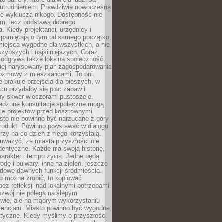
utrudnieniem. Prawdziwie nowoczesna
ie wyklucza nikogo. Dostępność nie
em, lecz podstawą dobrego
a. Kiedy projektanci, urzędnicy i
 pamiętają o tym od samego początku,
iejsca wygodne dla wszystkich, a nie
jszybszych i najsilniejszych. Coraz
 odgrywa także lokalna społeczność.
piej narysowany plan zagospodarowania
 rozmowy z mieszkańcami. To oni
e brakuje przejścia dla pieszych, w
cu przydałby się plac zabaw i
ny skwer wieczorami pustoszeje.
adzone konsultacje społeczne mogą
ele projektów przed kosztownymi
sto nie powinno być narzucane z góry
produkt. Powinno powstawać w dialogu
órzy na co dzień z niego korzystają.
uważyć, że miasta przyszłości nie
dentyczne. Każde ma swoją historię,
charakter i tempo życia. Jedne będą
odę i bulwary, inne na zieleń, jeszcze
udowę dawnych funkcji śródmieścia.
o można zrobić, to kopiować
bez refleksji nad lokalnymi potrzebami.
ozwój nie polega na ślepym
twie, ale na mądrym wykorzystaniu
tencjału. Miasto powinno być wygodne,
ntyczne. Kiedy myślimy o przyszłości