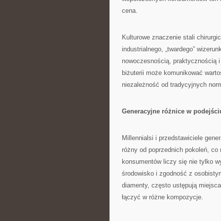
cena.
Kulturowe znaczenie stali chirurgi
industrialnego, „twardego” wizerun
nowoczesnością, praktycznością 
biżuterii może komunikować wartoś
niezależność od tradycyjnych nor
Generacyjne różnice w podejściu
Millennialsi i przedstawiciele gen
różny od poprzednich pokoleń, co r
konsumentów liczy się nie tylko wy
środowisko i zgodność z osobistym
diamenty, często ustępują miejsc
łączyć w różne kompozycje.