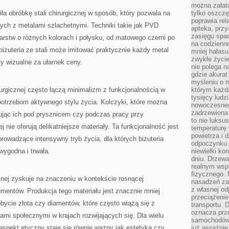
można załatw
ła obróbkę stali chirurgicznej w sposób, który pozwala na
tylko oszczę
poprawia rel
ych z metalami szlachetnymi. Techniki takie jak PVD
apteka, przy
zasięgu spac
arstw o różnych kolorach i połysku, od matowego czerni po
na codzienne
biżuteria ze stali może imitować praktycznie każdy metal
mniej hałasu,
zwykłe życie
ty wizualne za ułamek ceny.
nie polega n
gdzie akurat
myśleniu o 
rurgicznej często łączą minimalizm z funkcjonalnością w
którym każd
tysięcy lud
potrzebom aktywnego stylu życia. Kolczyki, które można
nowoczesnego
zadrzewiona 
mując ich pod prysznicem czy podczas pracy przy
to nie luksu
 nie oferują delikatniejsze materiały. Ta funkcjonalność jest
temperaturę 
powietrza i 
rowadzące intensywny tryb życia, dla których biżuteria
odpoczynku.
 wygodna i trwała.
niewielki ko
dniu. Drzewa
realnym wsp
fizycznego. 
cznej zyskuje na znaczeniu w kontekście rosnącej
nasadzeń za
z własnej od
entów. Produkcja tego materiału jest znacznie mniej
przeciążenie
bycie złota czy diamentów, które często wiążą się z
transportu. 
oznacza prz
mi społecznymi w krajach rozwijających się. Dla wielu
samochodów 
pekt etyczny staje się równie ważny jak estetyka czy
już wyraźnie