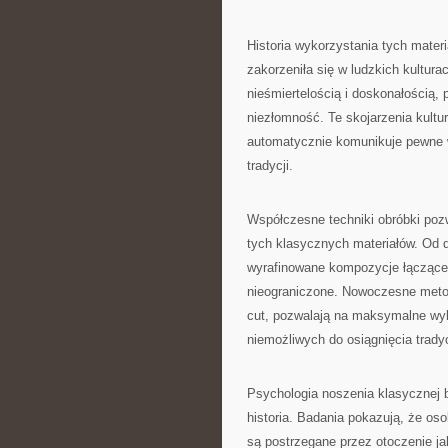
Historia wykorzystania tych materi
zakorzeniła się w ludzkich kultura
nieśmiertelością i doskonałością,
niezłomność. Te skojarzenia kultu
automatycznie komunikuje pewne w
tradycji.
Współczesne techniki obróbki poz
tych klasycznych materiałów. Od 
wyrafinowane kompozycje łączące r
nieograniczone. Nowoczesne metod
cut, pozwalają na maksymalne wyk
niemożliwych do osiągnięcia trad
Psychologia noszenia klasycznej bi
historia. Badania pokazują, że os
są postrzegane przez otoczenie ja