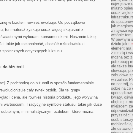
największe ul
miasto opier
coraz większ
infrastruktu
do spacerów.
cznej w biżuterii również ewoluuje. Od początkowo
jak margines
ku, ten materiał zyskuje coraz więcej skojarzeń z
z najważniej
właśnie tam
i świadomymi wyborami konsumenckimi. Noszenie takiej
W pewnym se
ci takie jak racjonalność, dbałość o środowisko i
działa jak
se
element ma s
m społecznych dotyczących luksusu.
z resztą i w
można też z
potrzebują m
ale także b
 do biżuterii
elewacje, p
zabudowa sp
wizualnie. 
eracji Z podchodzą do biżuterii w sposób fundamentalnie
na nastrój, 
sobie na co 
ewolucjonizuje cały rynek ozdób. Dla tej grupy
uporządkowan
gląd i cena, ale również historia produktu, jego wpływ na
kwiaty, oświ
chętniej z ni
i wartościami. Tradycyjne symbole statusu, takie jak duże
miejscem za
odpowiedzial
a subtelnym, minimalistycznym ozdobom, które można
przyszłości 
osób starszy
mobilnością.
źle ustawion
odpoczynku to