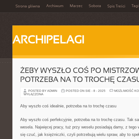
Archiwum
Marzec
Sobota
Tagi
Strona główna
Spis Treści
ARCHIPELAGI
ŻEBY WYSZŁO COŚ PO MISTRZO
POTRZEBA NA TO TROCHĘ CZAS
POSTED BY ADMIN
POSTED ON SIE - 8 - 2025
MOŻLIWOŚĆ K
WYŁĄCZONA
Aby wyszło coś idealnie, potrzeba na to trochę czasu
Aby wyszło coś perfekcyjnie, potrzeba na to trochę czasu. Tak sa
wesela. Najwięcej pracy, tuż przy weselu posiadają damy, z tego 
się czuć, jak księżniczki, czyli potrzebują wielu spraw, aby to spe