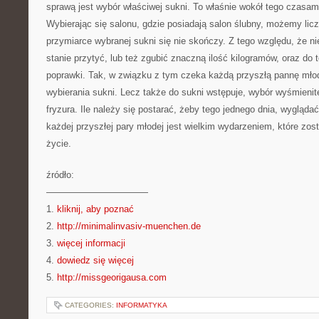
sprawą jest wybór właściwej sukni. To właśnie wokół tego czasa
Wybierając się salonu, gdzie posiadają salon ślubny, możemy licz
przymiarce wybranej sukni się nie skończy. Z tego względu, że 
stanie przytyć, lub też zgubić znaczną ilość kilogramów, oraz d
poprawki. Tak, w związku z tym czeka każdą przyszłą pannę młod
wybierania sukni. Lecz także do sukni wstępuje, wybór wyśmienite
fryzura. Ile należy się postarać, żeby tego jednego dnia, wyglądać
każdej przyszłej pary młodej jest wielkim wydarzeniem, które zos
życie.
źródło:
———————————
1.
kliknij, aby poznać
2.
http://minimalinvasiv-muenchen.de
3.
więcej informacji
4.
dowiedz się więcej
5.
http://missgeorigausa.com
CATEGORIES:
INFORMATYKA