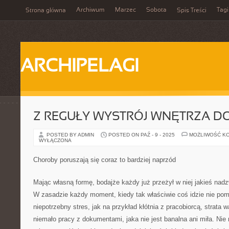
Archiwum
Marzec
Sobota
Tagi
Strona główna
Spis Treści
ARCHIPELAGI
Z REGUŁY WYSTRÓJ WNĘTRZA D
POSTED BY ADMIN
POSTED ON PAŹ - 9 - 2025
MOŻLIWOŚĆ K
WYŁĄCZONA
Choroby poruszają się coraz to bardziej naprzód
Mając własną formę, bodajże każdy już przeżył w niej jakieś nad
W zasadzie każdy moment, kiedy tak właściwie coś idzie nie pomy
niepotrzebny stres, jak na przykład kłótnia z pracobiorcą, strata 
niemało pracy z dokumentami, jaka nie jest banalna ani miła. Nie 