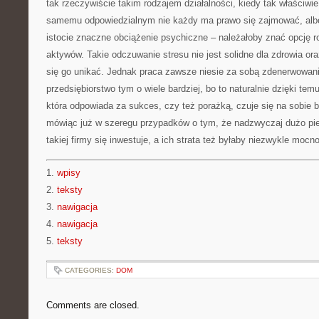
tak rzeczywiście takim rodzajem działalności, kiedy tak właściwie
samemu odpowiedzialnym nie każdy ma prawo się zajmować, albo
istocie znaczne obciążenie psychiczne – należałoby znać opcję ro
aktywów. Takie odczuwanie stresu nie jest solidne dla zdrowia o
się go unikać. Jednak praca zawsze niesie za sobą zdenerwowani
przedsiębiorstwo tym o wiele bardziej, bo to naturalnie dzięki temu,
która odpowiada za sukces, czy też porażką, czuje się na sobie b
mówiąc już w szeregu przypadków o tym, że nadzwyczaj dużo pi
takiej firmy się inwestuje, a ich strata też byłaby niezwykle moc
1.
wpisy
2.
teksty
3.
nawigacja
4.
nawigacja
5.
teksty
CATEGORIES:
DOM
Comments are closed.