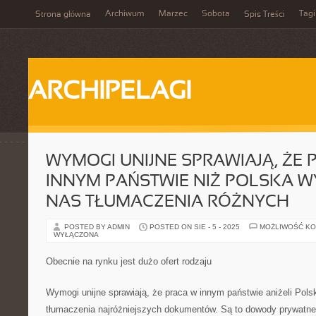
Archiwum
Marzec
Sobota
Tagi
Strona główna
Spis Treści
ARCHIPELAGI
WYMOGI UNIJNE SPRAWIAJĄ, ŻE 
INNYM PAŃSTWIE NIŻ POLSKA 
NAS TŁUMACZENIA RÓŻNYCH
POSTED BY ADMIN
POSTED ON SIE - 5 - 2025
MOŻLIWOŚĆ K
WYŁĄCZONA
Obecnie na rynku jest dużo ofert rodzaju
Wymogi unijne sprawiają, że praca w innym państwie aniżeli Pols
tłumaczenia najróżniejszych dokumentów. Są to dowody prywatne