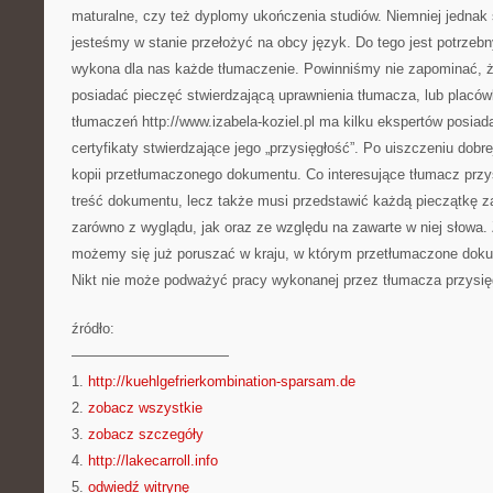
maturalne, czy też dyplomy ukończenia studiów. Niemniej jednak 
jesteśmy w stanie przełożyć na obcy język. Do tego jest potrzebn
wykona dla nas każde tłumaczenie. Powinniśmy nie zapominać, 
posiadać pieczęć stwierdzającą uprawnienia tłumacza, lub placówki
tłumaczeń http://www.izabela-koziel.pl ma kilku ekspertów posiad
certyfikaty stwierdzające jego „przysięgłość”. Po uiszczeniu dobr
kopii przetłumaczonego dokumentu. Co interesujące tłumacz przys
treść dokumentu, lecz także musi przedstawić każdą pieczątkę 
zarówno z wyglądu, jak oraz ze względu na zawarte w niej słowa
możemy się już poruszać w kraju, w którym przetłumaczone dok
Nikt nie może podważyć pracy wykonanej przez tłumacza przysię
źródło:
———————————
1.
http://kuehlgefrierkombination-sparsam.de
2.
zobacz wszystkie
3.
zobacz szczegóły
4.
http://lakecarroll.info
5.
odwiedź witrynę