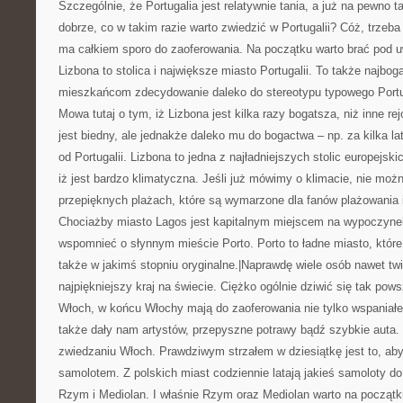
Szczególnie, że Portugalia jest relatywnie tania, a już na pewno t
dobrze, co w takim razie warto zwiedzić w Portugalii? Cóż, trzeba
ma całkiem sporo do zaoferowania. Na początku warto brać pod 
Lizbona to stolica i największe miasto Portugalii. To także najbog
mieszkańcom zdecydowanie daleko do stereotypu typowego Port
Mowa tutaj o tym, iż Lizbona jest kilka razy bogatsza, niż inne re
jest biedny, ale jednakże daleko mu do bogactwa – np. za kilka la
od Portugalii. Lizbona to jedna z najładniejszych stolic europejsk
iż jest bardzo klimatyczna. Jeśli już mówimy o klimacie, nie moż
przepięknych plażach, które są wymarzone dla fanów plażowania i 
Chociażby miasto Lagos jest kapitalnym miejscem na wypoczyne
wspomnieć o słynnym mieście Porto. Porto to ładne miasto, które j
także w jakimś stopniu oryginalne.|Naprawdę wiele osób nawet twier
najpiękniejszy kraj na świecie. Ciężko ogólnie dziwić się tak po
Włoch, w końcu Włochy mają do zaoferowania nie tylko wspaniałe w
także dały nam artystów, przepyszne potrawy bądź szybkie auta. 
zwiedzaniu Włoch. Prawdziwym strzałem w dziesiątkę jest to, ab
samolotem. Z polskich miast codziennie latają jakieś samoloty do I
Rzym i Mediolan. I właśnie Rzym oraz Mediolan warto na początk