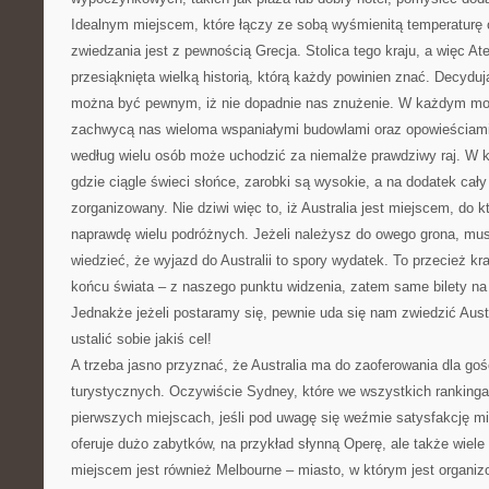
Idealnym miejscem, które łączy ze sobą wyśmienitą temperaturę 
zwiedzania jest z pewnością Grecja. Stolica tego kraju, a więc Ate
przesiąknięta wielką historią, którą każdy powinien znać. Decyduj
można być pewnym, iż nie dopadnie nas znużenie. W każdym m
zachwycą nas wieloma wspaniałymi budowlami oraz opowieściami.|A
według wielu osób może uchodzić za niemalże prawdziwy raj. W 
gdzie ciągle świeci słońce, zarobki są wysokie, a na dodatek cały
zorganizowany. Nie dziwi więc to, iż Australia jest miejscem, do 
naprawdę wielu podróżnych. Jeżeli należysz do owego grona, mu
wiedzieć, że wyjazd do Australii to spory wydatek. To przecież k
końcu świata – z naszego punktu widzenia, zatem same bilety na
Jednakże jeżeli postaramy się, pewnie uda się nam zwiedzić Austr
ustalić sobie jakiś cel!
A trzeba jasno przyznać, że Australia ma do zaoferowania dla gośc
turystycznych. Oczywiście Sydney, które we wszystkich ranking
pierwszych miejscach, jeśli pod uwagę się weźmie satysfakcję 
oferuje dużo zabytków, na przykład słynną Operę, ale także wiel
miejscem jest również Melbourne – miasto, w którym jest organiz