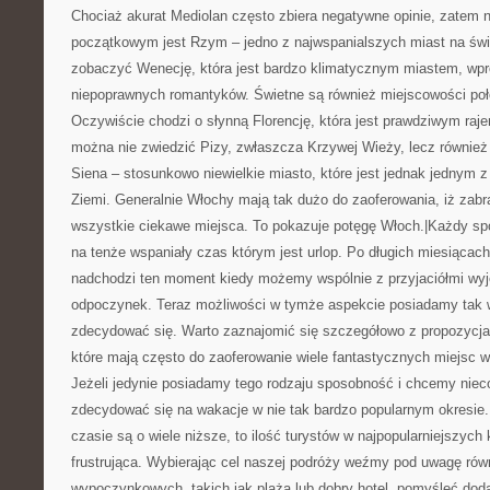
Chociaż akurat Mediolan często zbiera negatywne opinie, zatem
początkowym jest Rzym – jedno z najwspanialszych miast na świ
zobaczyć Wenecję, która jest bardzo klimatycznym miastem, wpr
niepoprawnych romantyków. Świetne są również miejscowości poł
Oczywiście chodzi o słynną Florencję, która jest prawdziwym raje
można nie zwiedzić Pizy, zwłaszcza Krzywej Wieży, lecz również 
Siena – stosunkowo niewielkie miasto, które jest jednak jednym z
Ziemi. Generalnie Włochy mają tak dużo do zaoferowania, iż zabr
wszystkie ciekawe miejsca. To pokazuje potęgę Włoch.|Każdy sp
na tenże wspaniały czas którym jest urlop. Po długich miesiącac
nadchodzi ten moment kiedy możemy wspólnie z przyjaciółmi wy
odpoczynek. Teraz możliwości w tymże aspekcie posiadamy tak wi
zdecydować się. Warto zaznajomić się szczegółowo z propozycja
które mają często do zaoferowanie wiele fantastycznych miejsc w 
Jeżeli jedynie posiadamy tego rodzaju sposobność i chcemy niec
zdecydować się na wakacje w nie tak bardzo popularnym okresie.
czasie są o wiele niższe, to ilość turystów w najpopularniejszych 
frustrująca. Wybierając cel naszej podróży weźmy pod uwagę rów
wypoczynkowych, takich jak plaża lub dobry hotel, pomyśleć doda