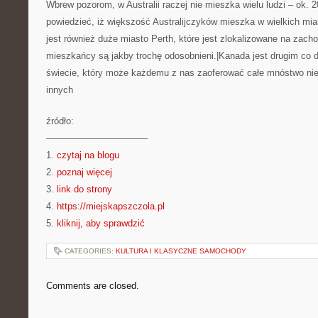
Wbrew pozorom, w Australii raczej nie mieszka wielu ludzi – ok. 
powiedzieć, iż większość Australijczyków mieszka w wielkich mi
jest również duże miasto Perth, które jest zlokalizowane na zach
mieszkańcy są jakby trochę odosobnieni.|Kanada jest drugim co 
świecie, który może każdemu z nas zaoferować całe mnóstwo ni
innych
źródło:
———————————
1.
czytaj na blogu
2.
poznaj więcej
3.
link do strony
4.
https://miejskapszczola.pl
5.
kliknij, aby sprawdzić
CATEGORIES:
KULTURA I KLASYCZNE SAMOCHODY
Comments are closed.