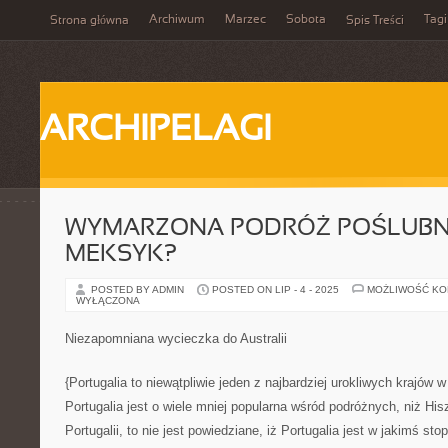
Archiwum
Marzec
Sobota
Tagi
Strona główna
Spis Treści
ARCHIPELAGI
WYMARZONA PODRÓŻ POŚLUBN
MEKSYK?
POSTED BY ADMIN
POSTED ON LIP - 4 - 2025
MOŻLIWOŚĆ K
WYŁĄCZONA
Niezapomniana wycieczka do Australii
{Portugalia to niewątpliwie jeden z najbardziej urokliwych krajów 
Portugalia jest o wiele mniej popularna wśród podróżnych, niż His
Portugalii, to nie jest powiedziane, iż Portugalia jest w jakimś s