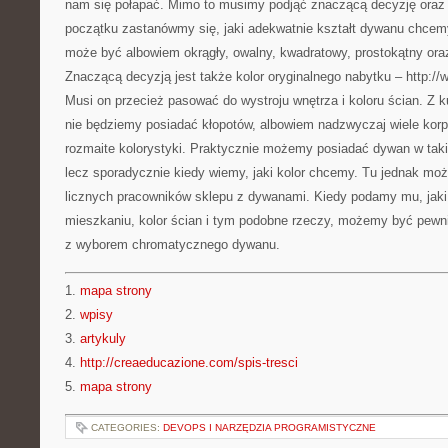
nam się połapać. Mimo to musimy podjąć znaczącą decyzję oraz 
początku zastanówmy się, jaki adekwatnie kształt dywanu chce
może być albowiem okrągły, owalny, kwadratowy, prostokątny oraz
Znaczącą decyzją jest także kolor oryginalnego nabytku – http:
Musi on przecież pasować do wystroju wnętrza i koloru ścian. 
nie będziemy posiadać kłopotów, albowiem nadzwyczaj wiele korp
rozmaite kolorystyki. Praktycznie możemy posiadać dywan w taki
lecz sporadycznie kiedy wiemy, jaki kolor chcemy. Tu jednak m
licznych pracowników sklepu z dywanami. Kiedy podamy mu, jaki
mieszkaniu, kolor ścian i tym podobne rzeczy, możemy być pewni
z wyborem chromatycznego dywanu.
1.
mapa strony
2.
wpisy
3.
artykuly
4.
http://creaeducazione.com/spis-tresci
5.
mapa strony
CATEGORIES:
DEVOPS I NARZĘDZIA PROGRAMISTYCZNE