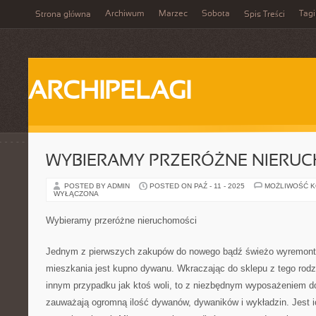
Archiwum
Marzec
Sobota
Tagi
Strona główna
Spis Treści
ARCHIPELAGI
WYBIERAMY PRZERÓŻNE NIERU
POSTED BY ADMIN
POSTED ON PAŹ - 11 - 2025
MOŻLIWOŚĆ 
WYŁĄCZONA
Wybieramy przeróżne nieruchomości
Jednym z pierwszych zakupów do nowego bądź świeżo wyremon
mieszkania jest kupno dywanu. Wkraczając do sklepu z tego rodz
innym przypadku jak ktoś woli, to z niezbędnym wyposażeniem d
zauważają ogromną ilość dywanów, dywaników i wykładzin. Jest ich