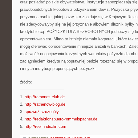
oraz posiadać polskie obywatelstwo. Instytucje zabezpieczają si
prawdopodobnych kłopotów z odzyskaniem dewiz. Pożyczka pryw
przyznana osobie, jakiej nazwisko znajduje się w Krajowym Rejes
nie zdecydowałyby się na jej przyznanie albowiem dłużnik byłby 
kredytobiorcą. POŻYCZKI DLA BEZROBOTNYCH jednoczy się lu
oprocentowaniem. Mimo to istnieje niemało korporacji, które takieg
mogą oferować oprocentowanie mniejsze aniżeli w bankach. Zaletą 
możliwość negocjowania korzystnych warunków pożyczki dla obu 
zaciągnięciem kredytu najpoprawniej będzie rozeznać się w prop
i innych instytucji proponujących pożyczki.
źródło:
———————————
1.
http://ramones-club.de
2.
http://rathenow-blog.de
3.
sprawdź szczegóły
4.
http://redaktionsbuero-rommelspacher.de
5.
http://reelinndealin.com