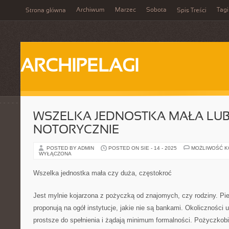
Archiwum
Marzec
Sobota
Tagi
Strona główna
Spis Treści
ARCHIPELAGI
WSZELKA JEDNOSTKA MAŁA LUB
NOTORYCZNIE
POSTED BY ADMIN
POSTED ON SIE - 14 - 2025
MOŻLIWOŚĆ 
WYŁĄCZONA
Wszelka jednostka mała czy duża, częstokroć
Jest mylnie kojarzona z pożyczką od znajomych, czy rodziny. Pie
proponują na ogół instytucje, jakie nie są bankami. Okoliczności
prostsze do spełnienia i żądają minimum formalności. Pożyczkobi