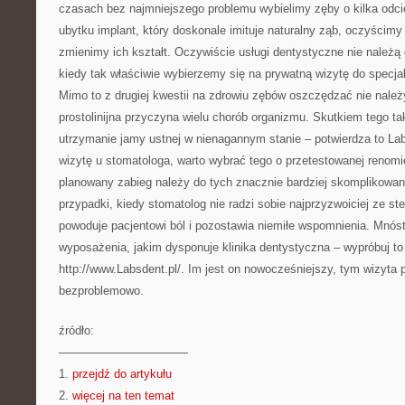
czasach bez najmniejszego problemu wybielimy zęby o kilka odci
ubytku implant, który doskonale imituje naturalny ząb, oczyścim
zmienimy ich kształt. Oczywiście usługi dentystyczne nie należą
kiedy tak właściwie wybierzemy się na prywatną wizytę do specjal
Mimo to z drugiej kwestii na zdrowiu zębów oszczędzać nie należ
prostolinijna przyczyna wielu chorób organizmu. Skutkiem tego t
utrzymanie jamy ustnej w nienagannym stanie – potwierdza to Lab
wizytę u stomatologa, warto wybrać tego o przetestowanej renomie
planowany zabieg należy do tych znacznie bardziej skomplikowan
przypadki, kiedy stomatolog nie radzi sobie najprzyzwoiciej ze 
powoduje pacjentowi ból i pozostawia niemiłe wspomnienia. Mnóst
wyposażenia, jakim dysponuje klinika dentystyczna – wypróbuj t
http://www.Labsdent.pl/. Im jest on nowocześniejszy, tym wizyta p
bezproblemowo.
źródło:
———————————
1.
przejdź do artykułu
2.
więcej na ten temat