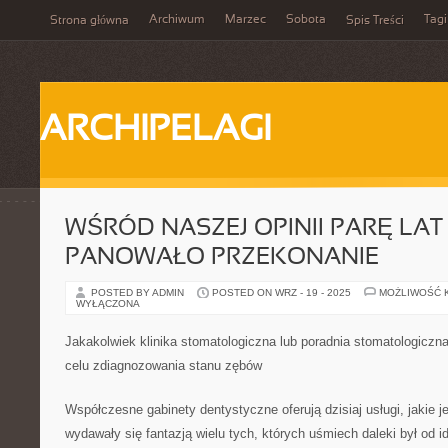
Archiwum
Marzec
Sobota
Tagi
Strona główna
Spis Treści
ARCHIPELAGI
WŚRÓD NASZEJ OPINII PARĘ LAT
PANOWAŁO PRZEKONANIE
POSTED BY ADMIN
POSTED ON WRZ - 19 - 2025
MOŻLIWOŚĆ 
WYŁĄCZONA
Jakakolwiek klinika stomatologiczna lub poradnia stomatologiczn
celu zdiagnozowania stanu zębów
Współczesne gabinety dentystyczne oferują dzisiaj usługi, jakie j
wydawały się fantazją wielu tych, których uśmiech daleki był od i