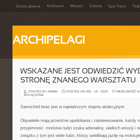
Archiwum
Marzec
Sobota
Tagi
Strona główna
Spis Treści
ARCHIPELAGI
WSKAZANE JEST ODWIEDZIĆ W
STRONĘ ZNANEGO WARSZTATU
POSTED BY ADMIN
POSTED ON SIE - 16 - 2025
MOŻLIWOŚĆ 
WYŁĄCZONA
Samochód teraz jest w największym stopniu atrakcyjnym
Obywatele mają przeróżne upodobania i zainteresowanie, każdy ro
przyjemność. mnóstwo ludzi szuka adrenaliny, wielkich emocji i
związku z tym jest wiele ludzi, którzy uwielbiają jazdę na motocyk