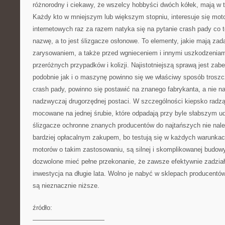
różnorodny i ciekawy, że wszelcy hobbyści dwóch kółek, mają w t
Każdy kto w mniejszym lub większym stopniu, interesuje się moto
internetowych raz za razem natyka się na pytanie crash pady co 
nazwę, a to jest ślizgacze osłonowe. To elementy, jakie mają zad
zarysowaniem, a także przed wgnieceniem i innymi uszkodzenia
przeróżnych przypadków i kolizji. Najistotniejszą sprawą jest zab
podobnie jak i o maszynę powinno się we właściwy sposób troszcz
crash pady, powinno się postawić na znanego fabrykanta, a nie n
nadzwyczaj drugorzędnej postaci. W szczególności kiepsko radzą
mocowane na jednej śrubie, które odpadają przy byle słabszym u
ślizgacze ochronne znanych producentów do najtańszych nie nale
bardziej opłacalnym zakupem, bo testują się w każdych warunk
motorów o takim zastosowaniu, są silnej i skomplikowanej budowy
dozwolone mieć pełne przekonanie, że zawsze efektywnie zadziała
inwestycja na długie lata. Wolno je nabyć w sklepach producentó
są nieznacznie niższe.
źródło:
———————————