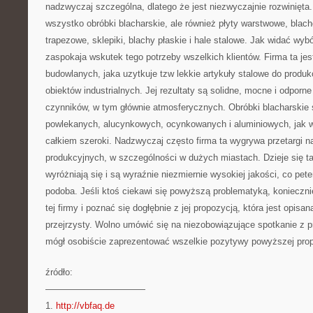
nadzwyczaj szczególna, dlatego że jest niezwyczajnie rozwinięta.
wszystko obróbki blacharskie, ale również płyty warstwowe, blac
trapezowe, sklepiki, blachy płaskie i hale stalowe. Jak widać wyb
zaspokaja wskutek tego potrzeby wszelkich klientów. Firma ta j
budowlanych, jaka uzytkuje tzw lekkie artykuły stalowe do produk
obiektów industrialnych. Jej rezultaty są solidne, mocne i odporne
czynników, w tym głównie atmosferycznych. Obróbki blacharskie
powlekanych, alucynkowych, ocynkowanych i aluminiowych, jak wid
całkiem szeroki. Nadzwyczaj często firma ta wygrywa przetargi n
produkcyjnych, w szczególności w dużych miastach. Dzieje się ta
wyróżniają się i są wyraźnie niezmiernie wysokiej jakości, co pe
podoba. Jeśli ktoś ciekawi się powyższą problematyką, konieczni
tej firmy i poznać się dogłębnie z jej propozycją, która jest opisa
przejrzysty. Wolno umówić się na niezobowiązujące spotkanie z p
mógł osobiście zaprezentować wszelkie pozytywy powyższej prop
źródło:
———————————
1.
http://vbfaq.de