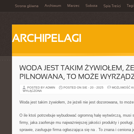
Archiwum
Marzec
Sobota
Tagi
Strona główna
Spis Treści
ARCHIPELAGI
WODA JEST TAKIM ŻYWIOŁEM, ŻE J
PILNOWANA, TO MOŻE WYRZĄDZ
POSTED BY ADMIN
POSTED ON SIE - 20 - 2025
MOŻLIWOŚĆ 
WYŁĄCZONA
Woda jest takim żywiołem, że jeżeli nie jest dozorowana, to może
O ile ktoś potrzebuje wybudować ogromną halę wytwórczą, musi s
firmy, jaka zaoferuje mu najważniejszej jakości produkty i posługi
sprawie, zasługuje firma ogłaszająca się na
. To znana i ceniona j