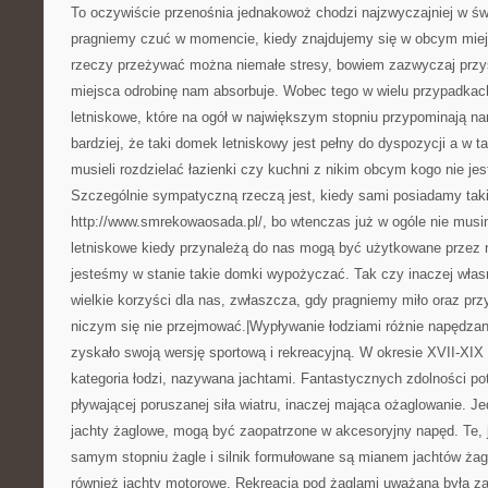
To oczywiście przenośnia jednakowoż chodzi najzwyczajniej w świ
pragniemy czuć w momencie, kiedy znajdujemy się w obcym miejs
rzeczy przeżywać można niemałe stresy, bowiem zazwyczaj przy
miejsca odrobinę nam absorbuje. Wobec tego w wielu przypadkac
letniskowe, które na ogół w największym stopniu przypominają 
bardziej, że taki domek letniskowy jest pełny do dyspozycji a w t
musieli rozdzielać łazienki czy kuchni z nikim obcym kogo nie je
Szczególnie sympatyczną rzeczą jest, kiedy sami posiadamy tak
http://www.smrekowaosada.pl/, bo wtenczas już w ogóle nie musi
letniskowe kiedy przynależą do nas mogą być użytkowane przez n
jesteśmy w stanie takie domki wypożyczać. Tak czy inaczej włas
wielkie korzyści dla nas, zwłaszcza, gdy pragniemy miło oraz prz
niczym się nie przejmować.|Wypływanie łodziami różnie napędza
zyskało swoją wersję sportową i rekreacyjną. W okresie XVII-XIX 
kategoria łodzi, nazywana jachtami. Fantastycznych zdolności pot
pływającej poruszanej siła wiatru, inaczej mająca ożaglowanie. Jed
jachty żaglowe, mogą być zaopatrzone w akcesoryjny napęd. Te, 
samym stopniu żagle i silnik formułowane są mianem jachtów żag
również jachty motorowe. Rekreacja pod żaglami uważana była 