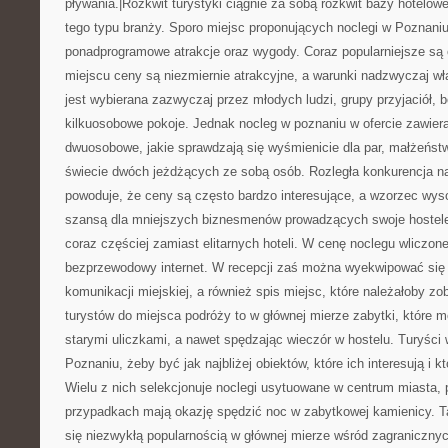
pływania.|Rozkwit turystyki ciągnie za sobą rozkwit bazy hotelow
tego typu branży. Sporo miejsc proponujących noclegi w Poznani
ponadprogramowe atrakcje oraz wygody. Coraz popularniejsze są o
miejscu ceny są niezmiernie atrakcyjne, a warunki nadzwyczaj w
jest wybierana zazwyczaj przez młodych ludzi, grupy przyjaciół, b
kilkuosobowe pokoje. Jednak nocleg w poznaniu w ofercie zawiera
dwuosobowe, jakie sprawdzają się wyśmienicie dla par, małżeńst
świecie dwóch jeżdżących ze sobą osób. Rozległa konkurencja n
powoduje, że ceny są często bardzo interesujące, a wzorzec wysok
szansą dla mniejszych biznesmenów prowadzących swoje hostele, 
coraz częściej zamiast elitarnych hoteli. W cenę noclegu wliczone
bezprzewodowy internet. W recepcji zaś można wyekwipować się 
komunikacji miejskiej, a również spis miejsc, które należałoby zo
turystów do miejsca podróży to w głównej mierze zabytki, które 
starymi uliczkami, a nawet spędzając wieczór w hostelu. Turyści 
Poznaniu, żeby być jak najbliżej obiektów, które ich interesują i 
Wielu z nich selekcjonuje noclegi usytuowane w centrum miasta, 
przypadkach mają okazję spędzić noc w zabytkowej kamienicy. T
się niezwykłą popularnością w głównej mierze wśród zagraniczny