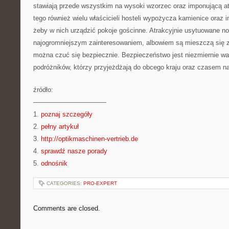
stawiają przede wszystkim na wysoki wzorzec oraz imponującą a
tego również wielu właścicieli hosteli wypożycza kamienice oraz 
żeby w nich urządzić pokoje gościnne. Atrakcyjnie usytuowane no
najogromniejszym zainteresowaniem, albowiem są mieszczą się z
można czuć się bezpiecznie. Bezpieczeństwo jest niezmiernie w
podróżników, którzy przyjeżdżają do obcego kraju oraz czasem naw
źródło:
———————————
1.
poznaj szczegóły
2.
pełny artykuł
3.
http://optikmaschinen-vertrieb.de
4.
sprawdź nasze porady
5.
odnośnik
CATEGORIES:
PRO-EXPERT
Comments are closed.