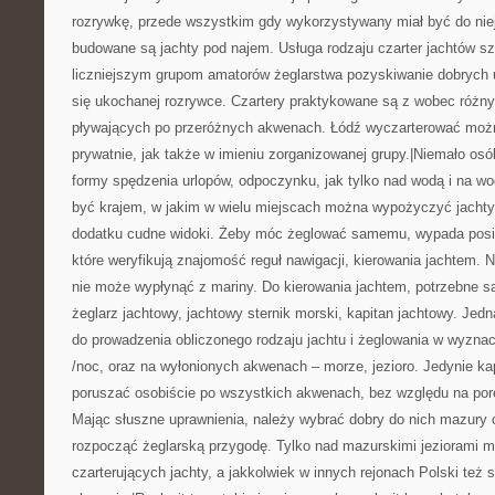
rozrywkę, przede wszystkim gdy wykorzystywany miał być do nie
budowane są jachty pod najem. Usługa rodzaju czarter jachtów sz
liczniejszym grupom amatorów żeglarstwa pozyskiwanie dobrych 
się ukochanej rozrywce. Czartery praktykowane są z wobec różny
pływających po przeróżnych akwenach. Łódź wyczarterować możn
prywatnie, jak także w imieniu zorganizowanej grupy.|Niemało osó
formy spędzenia urlopów, odpoczynku, jak tylko nad wodą i na w
być krajem, w jakim w wielu miejscach można wypożyczyć jachty 
dodatku cudne widoki. Żeby móc żeglować samemu, wypada posia
które weryfikują znajomość reguł nawigacji, kierowania jachtem. 
nie może wypłynąć z mariny. Do kierowania jachtem, potrzebne s
żeglarz jachtowy, jachtowy sternik morski, kapitan jachtowy. Jed
do prowadzenia obliczonego rodzaju jachtu i żeglowania w wyzn
/noc, oraz na wyłonionych akwenach – morze, jezioro. Jedynie ka
poruszać osobiście po wszystkich akwenach, bez względu na porę
Mając słuszne uprawnienia, należy wybrać dobry do nich mazury c
rozpocząć żeglarską przygodę. Tylko nad mazurskimi jeziorami m
czarterujących jachty, a jakkolwiek w innych rejonach Polski też 