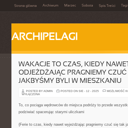
Archiwum
Marzec
Sobota
Tagi
Strona główna
Spis Treści
ARCHIPELAGI
WAKACJE TO CZAS, KIEDY NAWE
ODJEŻDŻAJĄC PRAGNIEMY CZUĆ 
JAKBYŚMY BYLI W MIESZKANIU
POSTED BY ADMIN
POSTED ON SIE - 12 - 2025
MOŻLIWOŚĆ 
WYŁĄCZONA
To, co pociąga wędrowców do miejsca podróży to przede wszystk
podziwiać spacerując starymi uliczkami
{Ferie to czas, kiedy nawet wyjeżdżając pragniemy czuć się tak 