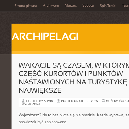
Archiwum
Marzec
Sobota
Tagi
Strona główna
Spis Treści
ARCHIPELAGI
WAKACJE SĄ CZASEM, W KTÓRY
CZĘŚĆ KURORTÓW I PUNKTÓW
NASTAWIONYCH NA TURYSTYKĘ
NAJWIĘKSZE
POSTED BY ADMIN
POSTED ON SIE - 9 - 2025
MOŻLIWOŚĆ K
WYŁĄCZONA
Wyjeżdżasz? No to bez pilota się nie obędzie. Każda wyprawa, ż
obowiązek być zaplanowana