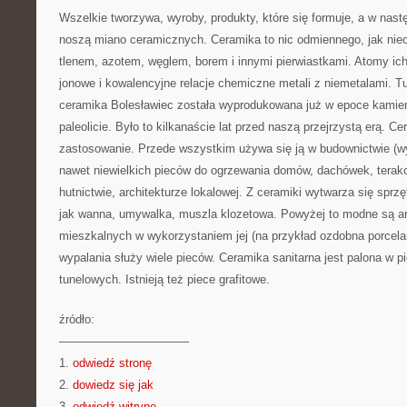
Wszelkie tworzywa, wyroby, produkty, które się formuje, a w nast
noszą miano ceramicznych. Ceramika to nic odmiennego, jak nieo
tlenem, azotem, węglem, borem i innymi pierwiastkami. Atomy ich 
jonowe i kowalencyjne relacje chemiczne metali z niemetalami. Tu
ceramika Bolesławiec została wyprodukowana już w epoce kamien
paleolicie. Było to kilkanaście lat przed naszą przejrzystą erą. 
zastosowanie. Przede wszystkim używa się ją w budownictwie (wy
nawet niewielkich pieców do ogrzewania domów, dachówek, terak
hutnictwie, architekturze lokalowej. Z ceramiki wytwarza się sprzę
jak wanna, umywalka, muszla klozetowa. Powyżej to modne są a
mieszkalnych w wykorzystaniem jej (na przykład ozdobna porcelan
wypalania służy wiele pieców. Ceramika sanitarna jest palona w 
tunelowych. Istnieją też piece grafitowe.
źródło:
———————————
1.
odwiedź stronę
2.
dowiedz się jak
3.
odwiedź witrynę