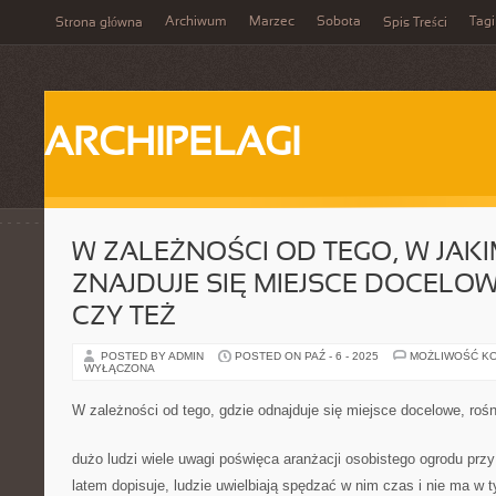
Archiwum
Marzec
Sobota
Tagi
Strona główna
Spis Treści
ARCHIPELAGI
W ZALEŻNOŚCI OD TEGO, W JAKI
ZNAJDUJE SIĘ MIEJSCE DOCELOW
CZY TEŻ
POSTED BY ADMIN
POSTED ON PAŹ - 6 - 2025
MOŻLIWOŚĆ K
WYŁĄCZONA
W zależności od tego, gdzie odnajduje się miejsce docelowe, roś
dużo ludzi wiele uwagi poświęca aranżacji osobistego ogrodu prz
latem dopisuje, ludzie uwielbiają spędzać w nim czas i nie ma w