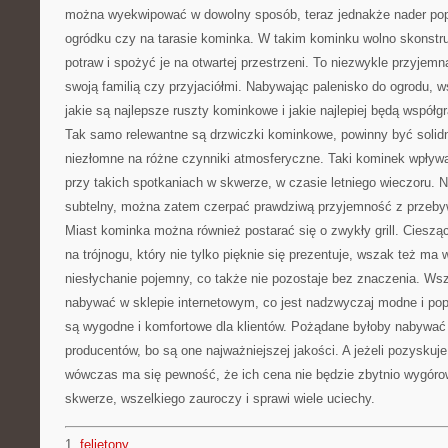
można wyekwipować w dowolny sposób, teraz jednakże nader popu
ogródku czy na tarasie kominka. W takim kominku wolno skonst
potraw i spożyć je na otwartej przestrzeni. To niezwykle przyjem
swoją familią czy przyjaciółmi. Nabywając palenisko do ogrodu, w
jakie są najlepsze ruszty kominkowe i jakie najlepiej będą współ
Tak samo relewantne są drzwiczki kominkowe, powinny być solidn
niezłomne na różne czynniki atmosferyczne. Taki kominek wpływa 
przy takich spotkaniach w skwerze, w czasie letniego wieczoru. Na
subtelny, można zatem czerpać prawdziwą przyjemność z przebyw
Miast kominka można również postarać się o zwykły grill. Cieszący
na trójnogu, który nie tylko pięknie się prezentuje, wszak też ma wi
niesłychanie pojemny, co także nie pozostaje bez znaczenia. Ws
nabywać w sklepie internetowym, co jest nadzwyczaj modne i pop
są wygodne i komfortowe dla klientów. Pożądane byłoby nabywać
producentów, bo są one najważniejszej jakości. A jeżeli pozyskuje 
wówczas ma się pewność, że ich cena nie będzie zbytnio wygórow
skwerze, wszelkiego zauroczy i sprawi wiele uciechy.
1.
felietony