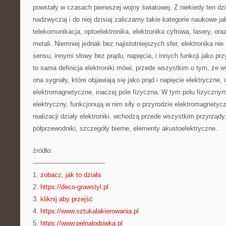
powstały w czasach pierwszej wojny światowej. Z niekiedy ten dzia
nadzwyczaj i do niej dzisiaj zaliczamy takie kategorie naukowe ja
telekomunikacja, optoelektronika, elektronika cyfrowa, lasery, or
metali. Niemniej jednak bez najistotniejszych sfer, elektronika ni
sensu, innymi słowy bez prądu, napięcia, i innych funkcji jako pr
to sama definicja elektroniki mówi, przede wszystkim o tym, że w
ona sygnały, które objawiają się jako prąd i napięcie elektryczne, 
elektromagnetyczne, inaczej pole fizyczna. W tym polu fizyczny
elektryczny, funkcjonują w nim siły o przyrodzie elektromagnety
realizacji działy elektroniki, wchodzą przede wszystkim przyrządy,
półprzewodniki, szczegóły bierne, elementy akustoelektryczne.
źródło:
———————————
1.
zobacz, jak to działa
2.
https://deco-grawstyl.pl
3.
kliknij aby przejść
4.
https://www.sztukalakierowania.pl
5.
https://www.pelnalodowka.pl