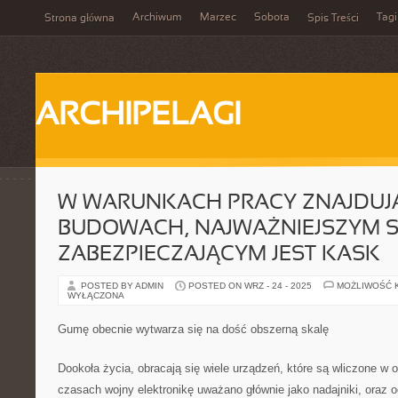
Archiwum
Marzec
Sobota
Tagi
Strona główna
Spis Treści
ARCHIPELAGI
W WARUNKACH PRACY ZNAJDUJĄ
BUDOWACH, NAJWAŻNIEJSZYM 
ZABEZPIECZAJĄCYM JEST KASK
POSTED BY ADMIN
POSTED ON WRZ - 24 - 2025
MOŻLIWOŚĆ 
WYŁĄCZONA
Gumę obecnie wytwarza się na dość obszerną skalę
Dookoła życia, obracają się wiele urządzeń, które są wliczone w o
czasach wojny elektronikę uważano głównie jako nadajniki, oraz od