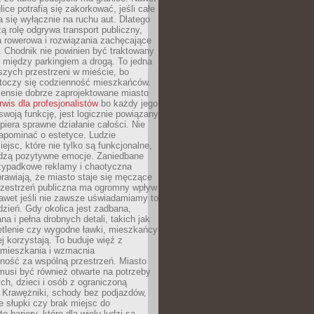
ice potrafią się zakorkować, jeśli całe
a się wyłącznie na ruchu aut. Dlatego
ą rolę odgrywa transport publiczny,
ra rowerowa i rozwiązania zachęcające
 Chodnik nie powinien być traktowany
 między parkingiem a drogą. To jedna
szych przestrzeni w mieście, bo
 toczy się codzienność mieszkańców.
nsie dobrze zaprojektowane miasto
rwis dla profesjonalistów
bo każdy jego
woją funkcję, jest logicznie powiązany
spiera sprawne działanie całości. Nie
apominać o estetyce. Ludzie
iejsc, które nie tylko są funkcjonalne,
udzą pozytywne emocje. Zaniedbane
rzypadkowe reklamy i chaotyczna
rawiają, że miasto staje się męczące
Przestrzeń publiczna ma ogromny wpływ
nawet jeśli nie zawsze uświadamiamy to
dzień. Gdy okolica jest zadbana,
a i pełna drobnych detali, takich jak
etlenie czy wygodne ławki, mieszkańcy
ej korzystają. To buduje więź z
mieszkania i wzmacnia
ność za wspólną przestrzeń. Miasto
musi być również otwarte na potrzeby
ch, dzieci i osób z ograniczoną
 Krawężniki, schody bez podjazdów,
e słupki czy brak miejsc do
 bariery, które dla wielu ludzi są