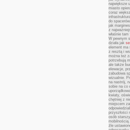
największe ul
miasto opier
coraz większ
infrastruktu
do spacerów.
jak margines
z najważniej
właśnie tam
W pewnym se
działa jak
se
element ma s
z resztą i w
można też z
potrzebują m
ale także b
elewacje, p
zabudowa sp
wizualnie. 
na nastrój, 
sobie na co 
uporządkowan
kwiaty, oświ
chętniej z ni
miejscem za
odpowiedzial
przyszłości 
osób starszy
mobilnością.
źle ustawion
odpoczynku to