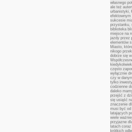
własnego po
ale też aute
urbanistyki,
efektownym 
sukcesie mia
przystanku, 
biblioteka b
miejsce na r
jazdy przez p
elementów sk
Miasto, któr
nikogo prze
dobrze się w
Współczesne 
kiedykolwiek
często zapom
wyłącznie dr
czy w danym 
tylko inwest
codzienne d
daleko mamy
przejść z dz
się usiąść n
znaczenie dl
musi być od 
latających 
wiele ważnie
przyjazne dl
latach coraz
krótkich odl