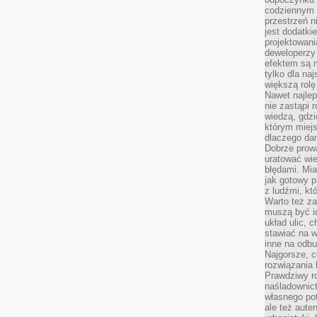
codziennym 
przestrzeń n
jest dodatki
projektowani
deweloperzy
efektem są m
tylko dla na
większą rolę
Nawet najle
nie zastąpi
wiedzą, gdzi
którym miejs
dlaczego da
Dobrze prow
uratować wi
błędami. Mia
jak gotowy 
z ludźmi, kt
Warto też za
muszą być i
układ ulic, 
stawiać na w
inne na odb
Najgorsze, c
rozwiązania 
Prawdziwy r
naśladownic
własnego po
ale też aute