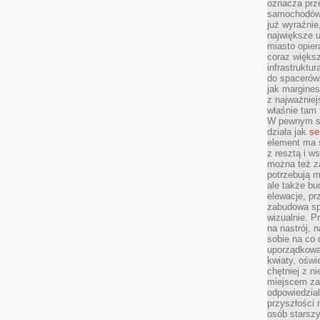
oznacza prz
samochodów 
już wyraźnie
największe ul
miasto opier
coraz większ
infrastruktu
do spacerów.
jak margines
z najważniej
właśnie tam
W pewnym se
działa jak
se
element ma s
z resztą i w
można też z
potrzebują m
ale także b
elewacje, p
zabudowa sp
wizualnie. 
na nastrój, 
sobie na co 
uporządkowan
kwiaty, oświ
chętniej z ni
miejscem za
odpowiedzial
przyszłości 
osób starszy