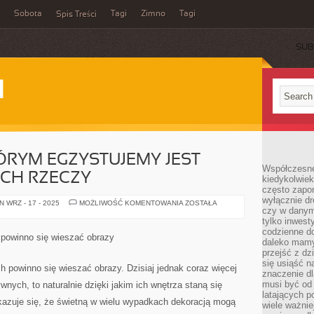
Sobota
Tagi
Zimno
Tagi
Spis Treści
SUB
I
TÓRYM EGZYSTUJEMY JEST
Współczesne 
CH RZECZY
kiedykolwiek
często zapom
wyłącznie dr
W
 WRZ - 17 - 2025
MOŻLIWOŚĆ KOMENTOWANIA
ZOSTAŁA
czy w danym 
ŚWIECIE,
W
tylko inwest
KTÓRYM
codzienne d
EGZYSTUJEMY
powinno się wieszać obrazy
JEST
daleko mamy
WIELE
przejść z dz
CUDOWNYCH
się usiąść n
RZECZY
h powinno się wieszać obrazy. Dzisiaj jednak coraz więcej
znaczenie dl
musi być od 
ywnych, to naturalnie dzięki jakim ich wnętrza staną się
latających 
kazuje się, że świetną w wielu wypadkach dekoracją mogą
wiele ważnie