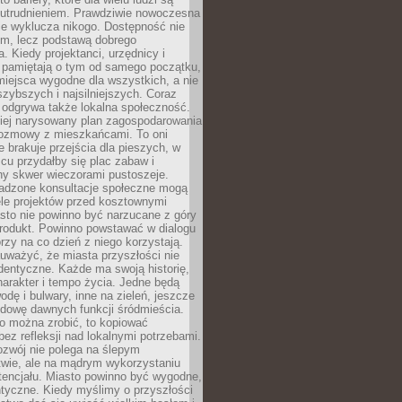
utrudnieniem. Prawdziwie nowoczesna
ie wyklucza nikogo. Dostępność nie
em, lecz podstawą dobrego
a. Kiedy projektanci, urzędnicy i
 pamiętają o tym od samego początku,
iejsca wygodne dla wszystkich, a nie
jszybszych i najsilniejszych. Coraz
 odgrywa także lokalna społeczność.
piej narysowany plan zagospodarowania
 rozmowy z mieszkańcami. To oni
e brakuje przejścia dla pieszych, w
cu przydałby się plac zabaw i
ny skwer wieczorami pustoszeje.
adzone konsultacje społeczne mogą
ele projektów przed kosztownymi
sto nie powinno być narzucane z góry
produkt. Powinno powstawać w dialogu
órzy na co dzień z niego korzystają.
uważyć, że miasta przyszłości nie
dentyczne. Każde ma swoją historię,
charakter i tempo życia. Jedne będą
odę i bulwary, inne na zieleń, jeszcze
udowę dawnych funkcji śródmieścia.
o można zrobić, to kopiować
bez refleksji nad lokalnymi potrzebami.
ozwój nie polega na ślepym
twie, ale na mądrym wykorzystaniu
tencjału. Miasto powinno być wygodne,
ntyczne. Kiedy myślimy o przyszłości