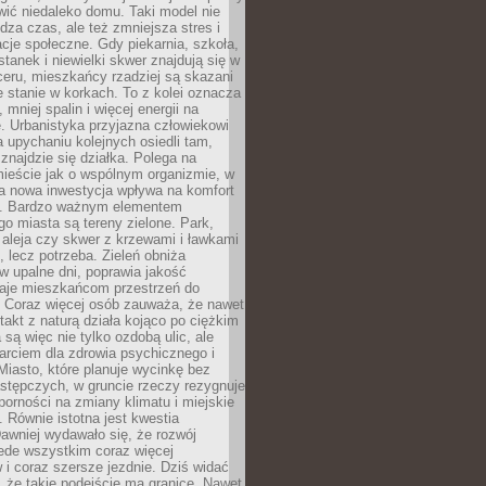
ić niedaleko domu. Taki model nie
dza czas, ale też zmniejsza stres i
acje społeczne. Gdy piekarnia, szkoła,
stanek i niewielki skwer znajdują się w
eru, mieszkańcy rzadziej są skazani
 stanie w korkach. To z kolei oznacza
 mniej spalin i więcej energii na
. Urbanistyka przyjazna człowiekowi
a upychaniu kolejnych osiedli tam,
 znajdzie się działka. Polega na
mieście jak o wspólnym organizmie, w
a nowa inwestycja wpływa na komfort
zi. Bardzo ważnym elementem
 miasta są tereny zielone. Park,
aleja czy skwer z krzewami i ławkami
s, lecz potrzeba. Zieleń obniża
w upalne dni, poprawia jakość
daje mieszkańcom przestrzeń do
 Coraz więcej osób zauważa, że nawet
ntakt z naturą działa kojąco po ciężkim
 są więc nie tylko ozdobą ulic, ale
arciem dla zdrowia psychicznego i
Miasto, które planuje wycinkę bez
stępczych, w gruncie rzeczy rezygnuje
porności na zmiany klimatu i miejskie
. Równie istotna jest kwestia
Dawniej wydawało się, że rozwój
ede wszystkim coraz więcej
i coraz szersze jezdnie. Dziś widać
, że takie podejście ma granice. Nawet