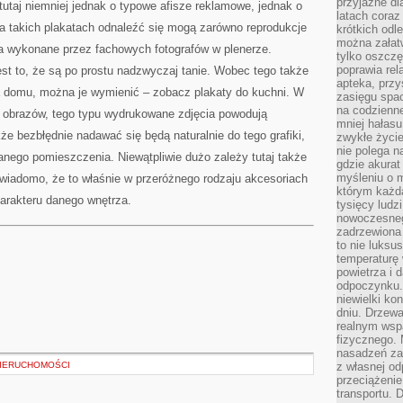
przyjazne dl
tutaj niemniej jednak o typowe afisze reklamowe, jednak o
latach coraz
a takich plakatach odnaleźć się mogą zarówno reprodukcje
krótkich odl
można załatw
ia wykonane przez fachowych fotografów w plenerze.
tylko oszczę
poprawia rel
est to, że są po prostu nadzwyczaj tanie. Wobec tego także
apteka, przy
 domu, można je wymienić – zobacz plakaty do kuchni. W
zasięgu spac
na codzienne
 obrazów, tego typu wydrukowane zdjęcia powodują
mniej hałasu,
że bezbłędnie nadawać się będą naturalnie do tego grafiki,
zwykłe życie
nie polega n
ego pomieszczenia. Niewątpliwie dużo zależy tutaj także
gdzie akurat
myśleniu o 
 wiadomo, że to właśnie w przeróżnego rodzaju akcesoriach
którym każd
harakteru danego wnętrza.
tysięcy lud
nowoczesnego
zadrzewiona 
to nie luksu
temperaturę 
powietrza i 
odpoczynku.
niewielki ko
dniu. Drzewa
realnym wsp
fizycznego. 
nasadzeń za
NIERUCHOMOŚCI
z własnej od
przeciążenie
transportu. 