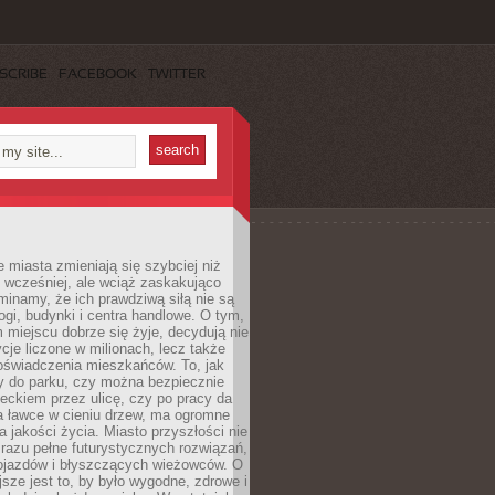
SCRIBE
FACEBOOK
TWITTER
miasta zmieniają się szybciej niż
 wcześniej, ale wciąż zaskakująco
inamy, że ich prawdziwą siłą nie są
ogi, budynki i centra handlowe. O tym,
miejscu dobrze się żyje, decydują nie
ycje liczone w milionach, lecz także
oświadczenia mieszkańców. To, jak
 do parku, czy można bezpiecznie
ieckiem przez ulicę, czy po pracy da
a ławce w cieniu drzew, ma ogromne
a jakości życia. Miasto przyszłości nie
razu pełne futurystycznych rozwiązań,
pojazdów i błyszczących wieżowców. O
jsze jest to, by było wygodne, zdrowe i