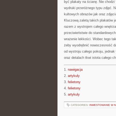
być plakaty na ścianę. Nie chodzi 
wydruki przeróżnego typu zdjęć. N
kultowych obrazów jak oraz zdjęc
Kluczową zaletą takich plakatów j
razem z wystrojem całego wnętrza
przeciwieństwie do standardowych
wrażenie lekkości. Wobec tego tak
żeby wyodrębnić nowoczesność dan
od wystroju całego pokoju, jednak
oraz detalach tkwi istota całego c
1.
nawigacja
2.
artykuly
3.
felietony
4.
felietony
5.
artykuly
CATEGORIES:
INWESTOWANIE W 