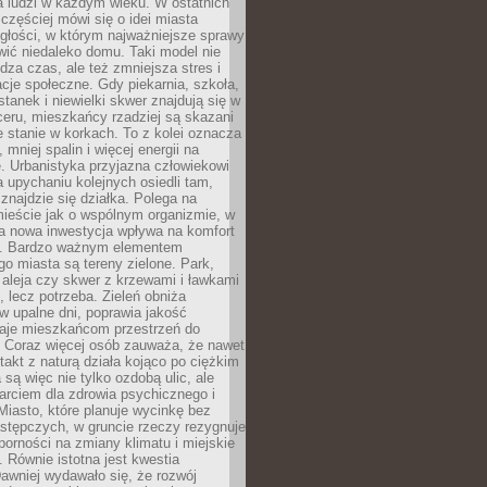
a ludzi w każdym wieku. W ostatnich
 częściej mówi się o idei miasta
egłości, w którym najważniejsze sprawy
ić niedaleko domu. Taki model nie
dza czas, ale też zmniejsza stres i
acje społeczne. Gdy piekarnia, szkoła,
stanek i niewielki skwer znajdują się w
eru, mieszkańcy rzadziej są skazani
 stanie w korkach. To z kolei oznacza
 mniej spalin i więcej energii na
. Urbanistyka przyjazna człowiekowi
a upychaniu kolejnych osiedli tam,
 znajdzie się działka. Polega na
mieście jak o wspólnym organizmie, w
a nowa inwestycja wpływa na komfort
zi. Bardzo ważnym elementem
 miasta są tereny zielone. Park,
aleja czy skwer z krzewami i ławkami
s, lecz potrzeba. Zieleń obniża
w upalne dni, poprawia jakość
daje mieszkańcom przestrzeń do
 Coraz więcej osób zauważa, że nawet
ntakt z naturą działa kojąco po ciężkim
 są więc nie tylko ozdobą ulic, ale
arciem dla zdrowia psychicznego i
Miasto, które planuje wycinkę bez
stępczych, w gruncie rzeczy rezygnuje
porności na zmiany klimatu i miejskie
. Równie istotna jest kwestia
Dawniej wydawało się, że rozwój