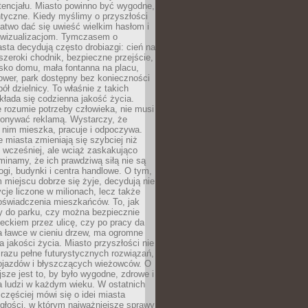
tencjału. Miasto powinno być wygodne,
ntyczne. Kiedy myślimy o przyszłości
 łatwo dać się uwieść wielkim hasłom i
wizualizacjom. Tymczasem o
sta decydują często drobiazgi: cień na
szeroki chodnik, bezpieczne przejście,
lisko domu, mała fontanna na placu,
ower, park dostępny bez konieczności
ół dzielnicy. To właśnie z takich
łada się codzienna jakość życia.
e rozumie potrzeby człowieka, nie musi
konywać reklamą. Wystarczy, że
 nim mieszka, pracuje i odpoczywa.
miasta zmieniają się szybciej niż
 wcześniej, ale wciąż zaskakująco
inamy, że ich prawdziwą siłą nie są
ogi, budynki i centra handlowe. O tym,
miejscu dobrze się żyje, decydują nie
ycje liczone w milionach, lecz także
oświadczenia mieszkańców. To, jak
 do parku, czy można bezpiecznie
ieckiem przez ulicę, czy po pracy da
a ławce w cieniu drzew, ma ogromne
a jakości życia. Miasto przyszłości nie
razu pełne futurystycznych rozwiązań,
pojazdów i błyszczących wieżowców. O
jsze jest to, by było wygodne, zdrowe i
a ludzi w każdym wieku. W ostatnich
 częściej mówi się o idei miasta
egłości, w którym najważniejsze sprawy