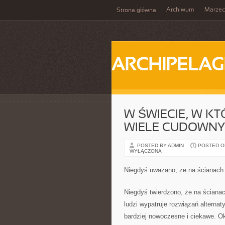
Archiwum
Marzec
Strona główna
ARCHIPELAG
W ŚWIECIE, W K
WIELE CUDOWNY
POSTED BY ADMIN
POSTED ON
WYŁĄCZONA
Niegdyś uważano, że na ścianach 
Niegdyś twierdzono, że na ścianac
ludzi wypatruje rozwiązań alternat
bardziej nowoczesne i ciekawe. O