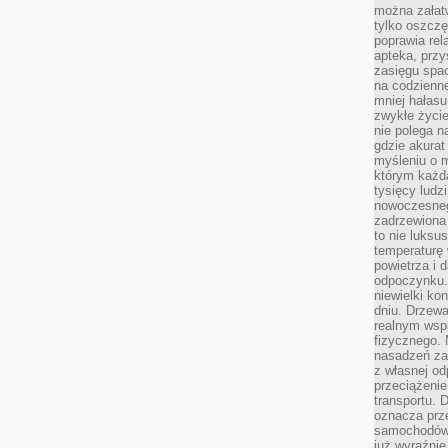
można załatw
tylko oszczę
poprawia rel
apteka, przy
zasięgu spac
na codzienne
mniej hałasu,
zwykłe życie
nie polega n
gdzie akurat
myśleniu o 
którym każd
tysięcy lud
nowoczesnego
zadrzewiona 
to nie luksu
temperaturę 
powietrza i 
odpoczynku.
niewielki ko
dniu. Drzewa
realnym wsp
fizycznego. 
nasadzeń za
z własnej od
przeciążenie
transportu. 
oznacza prz
samochodów 
już wyraźnie