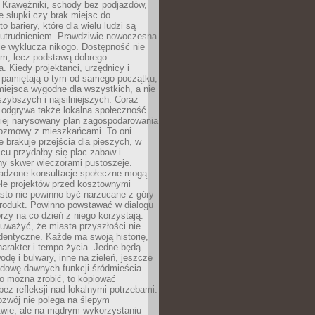
 Krawężniki, schody bez podjazdów,
e słupki czy brak miejsc do
 bariery, które dla wielu ludzi są
utrudnieniem. Prawdziwie nowoczesna
ie wyklucza nikogo. Dostępność nie
em, lecz podstawą dobrego
a. Kiedy projektanci, urzędnicy i
 pamiętają o tym od samego początku,
iejsca wygodne dla wszystkich, a nie
jszybszych i najsilniejszych. Coraz
 odgrywa także lokalna społeczność.
piej narysowany plan zagospodarowania
 rozmowy z mieszkańcami. To oni
e brakuje przejścia dla pieszych, w
cu przydałby się plac zabaw i
ny skwer wieczorami pustoszeje.
adzone konsultacje społeczne mogą
ele projektów przed kosztownymi
sto nie powinno być narzucane z góry
produkt. Powinno powstawać w dialogu
órzy na co dzień z niego korzystają.
uważyć, że miasta przyszłości nie
dentyczne. Każde ma swoją historię,
charakter i tempo życia. Jedne będą
odę i bulwary, inne na zieleń, jeszcze
udowę dawnych funkcji śródmieścia.
o można zrobić, to kopiować
bez refleksji nad lokalnymi potrzebami.
ozwój nie polega na ślepym
twie, ale na mądrym wykorzystaniu