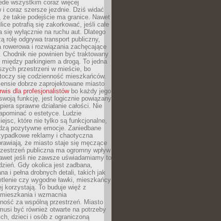
ede wszystkim coraz więcej
i coraz szersze jezdnie. Dziś widać
, że takie podejście ma granice. Nawet
ice potrafią się zakorkować, jeśli całe
a się wyłącznie na ruchu aut. Dlatego
ą rolę odgrywa transport publiczny,
ra rowerowa i rozwiązania zachęcające
 Chodnik nie powinien być traktowany
 między parkingiem a drogą. To jedna
szych przestrzeni w mieście, bo
 toczy się codzienność mieszkańców.
nsie dobrze zaprojektowane miasto
rwis dla profesjonalistów
bo każdy jego
woją funkcję, jest logicznie powiązany
spiera sprawne działanie całości. Nie
apominać o estetyce. Ludzie
iejsc, które nie tylko są funkcjonalne,
udzą pozytywne emocje. Zaniedbane
rzypadkowe reklamy i chaotyczna
rawiają, że miasto staje się męczące
Przestrzeń publiczna ma ogromny wpływ
nawet jeśli nie zawsze uświadamiamy to
dzień. Gdy okolica jest zadbana,
a i pełna drobnych detali, takich jak
etlenie czy wygodne ławki, mieszkańcy
ej korzystają. To buduje więź z
mieszkania i wzmacnia
ność za wspólną przestrzeń. Miasto
musi być również otwarte na potrzeby
ch, dzieci i osób z ograniczoną