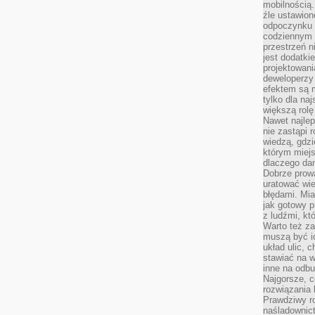
mobilnością.
źle ustawion
odpoczynku to
codziennym 
przestrzeń n
jest dodatki
projektowani
deweloperzy
efektem są m
tylko dla na
większą rolę
Nawet najle
nie zastąpi
wiedzą, gdzi
którym miejs
dlaczego da
Dobrze prow
uratować wi
błędami. Mia
jak gotowy 
z ludźmi, kt
Warto też za
muszą być i
układ ulic, 
stawiać na w
inne na odb
Najgorsze, c
rozwiązania 
Prawdziwy r
naśladownic