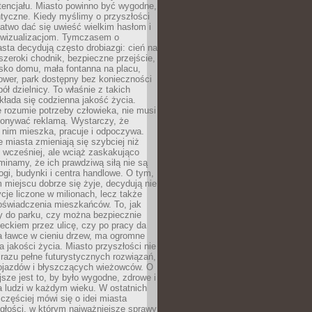
tencjału. Miasto powinno być wygodne,
ntyczne. Kiedy myślimy o przyszłości
 łatwo dać się uwieść wielkim hasłom i
wizualizacjom. Tymczasem o
sta decydują często drobiazgi: cień na
szeroki chodnik, bezpieczne przejście,
lisko domu, mała fontanna na placu,
ower, park dostępny bez konieczności
ół dzielnicy. To właśnie z takich
łada się codzienna jakość życia.
e rozumie potrzeby człowieka, nie musi
konywać reklamą. Wystarczy, że
 nim mieszka, pracuje i odpoczywa.
miasta zmieniają się szybciej niż
 wcześniej, ale wciąż zaskakująco
inamy, że ich prawdziwą siłą nie są
ogi, budynki i centra handlowe. O tym,
miejscu dobrze się żyje, decydują nie
ycje liczone w milionach, lecz także
oświadczenia mieszkańców. To, jak
 do parku, czy można bezpiecznie
ieckiem przez ulicę, czy po pracy da
a ławce w cieniu drzew, ma ogromne
a jakości życia. Miasto przyszłości nie
razu pełne futurystycznych rozwiązań,
pojazdów i błyszczących wieżowców. O
jsze jest to, by było wygodne, zdrowe i
a ludzi w każdym wieku. W ostatnich
 częściej mówi się o idei miasta
egłości, w którym najważniejsze sprawy