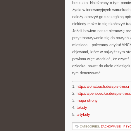
brzuszka. Należałoby o tym pamięt
życia w innowacyjnych warunkach p
należy otoczyć go szczególną opi
niekiedy może to się skończyć tra
Jeżeli bowiem nasze niemowlę prz
przystosowywania się do nowych w
miesiąca – polecamy artykuł ANC
objawami, które w najwyższym st
powinna więc wiedzieć, że czymś 
dziecka, nawet do około dziesięci
tym denerwować.
1.
http://alohatouch.de/spis-tresci
2.
http://alpenboecke.de/spis-tresc
3.
mapa strony
4.
teksty
5.
artykuly
CATEGORIES:
ZACHOWANIE I PSY