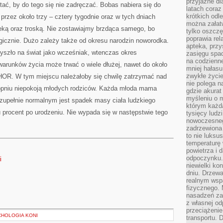
przyjazne dl
ać, by do tego się nie zadręczać. Bobas nabiera się do
latach coraz
krótkich odl
rzez około trzy – cztery tygodnie oraz w tych dniach
można załatw
eką oraz troską. Nie zostawiajmy brzdąca samego, bo
tylko oszczę
poprawia rel
gicznie. Dużo zależy także od okresu narodzin noworodka.
apteka, przy
yszło na świat jako wcześniak, wtenczas okres
zasięgu spac
na codzienne
arunków życia może trwać o wiele dłużej, nawet do około
mniej hałasu,
zwykłe życie
HOR. W tym miejscu należałoby się chwilę zatrzymać nad
nie polega n
opniu niepokoją młodych rodziców. Każda młoda mama
gdzie akurat
myśleniu o 
zupełnie normalnym jest spadek masy ciała ludzkiego
którym każd
u procent po urodzeniu. Nie wypada się w następstwie tego
tysięcy lud
nowoczesnego
zadrzewiona 
to nie luksu
temperaturę 
powietrza i 
odpoczynku.
i
niewielki ko
dniu. Drzewa
realnym wsp
fizycznego. 
nasadzeń za
z własnej od
przeciążenie
CHOLOGIA KONI
transportu. 