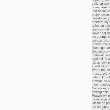
codziennym 
przestrzeń n
jest dodatki
projektowani
deweloperzy
efektem są m
tylko dla na
większą rolę
Nawet najle
nie zastąpi
wiedzą, gdzi
którym miejs
dlaczego da
Dobrze prow
uratować wi
błędami. Mia
jak gotowy 
z ludźmi, kt
Warto też za
muszą być i
układ ulic, 
stawiać na w
inne na odb
Najgorsze, c
rozwiązania 
Prawdziwy r
naśladownic
własnego po
ale też aute