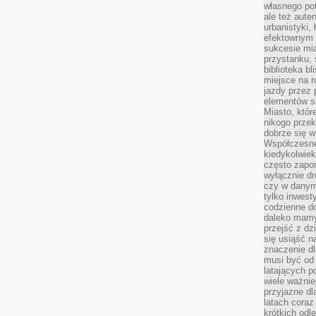
własnego po
ale też aute
urbanistyki,
efektownym 
sukcesie mia
przystanku, 
biblioteka b
miejsce na r
jazdy przez p
elementów sk
Miasto, któr
nikogo prze
dobrze się w
Współczesne 
kiedykolwiek
często zapom
wyłącznie dr
czy w danym 
tylko inwest
codzienne d
daleko mamy
przejść z dz
się usiąść n
znaczenie dl
musi być od 
latających 
wiele ważnie
przyjazne dl
latach coraz
krótkich odl