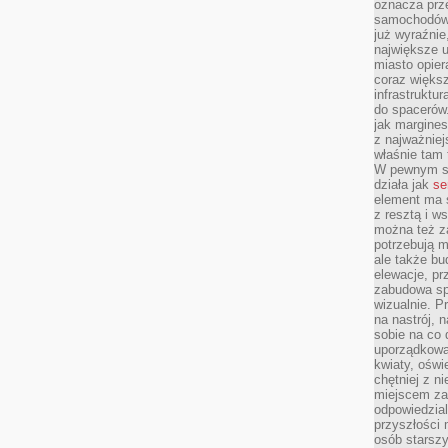
oznacza prz
samochodów 
już wyraźnie
największe ul
miasto opier
coraz większ
infrastruktu
do spacerów.
jak margines
z najważniej
właśnie tam
W pewnym se
działa jak
se
element ma s
z resztą i w
można też z
potrzebują m
ale także b
elewacje, p
zabudowa sp
wizualnie. 
na nastrój, 
sobie na co 
uporządkowan
kwiaty, oświ
chętniej z ni
miejscem za
odpowiedzial
przyszłości 
osób starszy