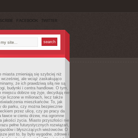
SCRIBE
FACEBOOK
TWITTER
miasta zmieniają się szybciej niż
 wcześniej, ale wciąż zaskakująco
inamy, że ich prawdziwą siłą nie są
ogi, budynki i centra handlowe. O tym,
miejscu dobrze się żyje, decydują nie
ycje liczone w milionach, lecz także
oświadczenia mieszkańców. To, jak
 do parku, czy można bezpiecznie
ieckiem przez ulicę, czy po pracy da
a ławce w cieniu drzew, ma ogromne
a jakości życia. Miasto przyszłości nie
razu pełne futurystycznych rozwiązań,
pojazdów i błyszczących wieżowców. O
jsze jest to, by było wygodne, zdrowe i