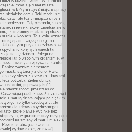
a ludzi w każdym wieku. W ostatnich
 częściej mówi się o idei miasta
egłości, w którym najważniejsze sprawy
ić niedaleko domu. Taki model nie
dza czas, ale też zmniejsza stres i
acje społeczne. Gdy piekarnia, szkoła,
stanek i niewielki skwer znajdują się w
eru, mieszkańcy rzadziej są skazani
 stanie w korkach. To z kolei oznacza
 mniej spalin i więcej energii na
. Urbanistyka przyjazna człowiekowi
a upychaniu kolejnych osiedli tam,
 znajdzie się działka. Polega na
mieście jak o wspólnym organizmie, w
a nowa inwestycja wpływa na komfort
zi. Bardzo ważnym elementem
 miasta są tereny zielone. Park,
aleja czy skwer z krzewami i ławkami
s, lecz potrzeba. Zieleń obniża
w upalne dni, poprawia jakość
daje mieszkańcom przestrzeń do
 Coraz więcej osób zauważa, że nawet
ntakt z naturą działa kojąco po ciężkim
 są więc nie tylko ozdobą ulic, ale
arciem dla zdrowia psychicznego i
Miasto, które planuje wycinkę bez
stępczych, w gruncie rzeczy rezygnuje
porności na zmiany klimatu i miejskie
. Równie istotna jest kwestia
Dawniej wydawało się, że rozwój