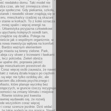
ić niedaleko domu. Taki model nie
dza czas, ale też zmniejsza stres i
acje społeczne. Gdy piekarnia, szkoła,
stanek i niewielki skwer znajdują się w
eru, mieszkańcy rzadziej są skazani
 stanie w korkach. To z kolei oznacza
 mniej spalin i więcej energii na
. Urbanistyka przyjazna człowiekowi
a upychaniu kolejnych osiedli tam,
 znajdzie się działka. Polega na
mieście jak o wspólnym organizmie, w
a nowa inwestycja wpływa na komfort
zi. Bardzo ważnym elementem
 miasta są tereny zielone. Park,
aleja czy skwer z krzewami i ławkami
s, lecz potrzeba. Zieleń obniża
w upalne dni, poprawia jakość
daje mieszkańcom przestrzeń do
 Coraz więcej osób zauważa, że nawet
ntakt z naturą działa kojąco po ciężkim
 są więc nie tylko ozdobą ulic, ale
arciem dla zdrowia psychicznego i
Miasto, które planuje wycinkę bez
stępczych, w gruncie rzeczy rezygnuje
porności na zmiany klimatu i miejskie
. Równie istotna jest kwestia
Dawniej wydawało się, że rozwój
ede wszystkim coraz więcej
i coraz szersze jezdnie. Dziś widać
, że takie podejście ma granice. Nawet