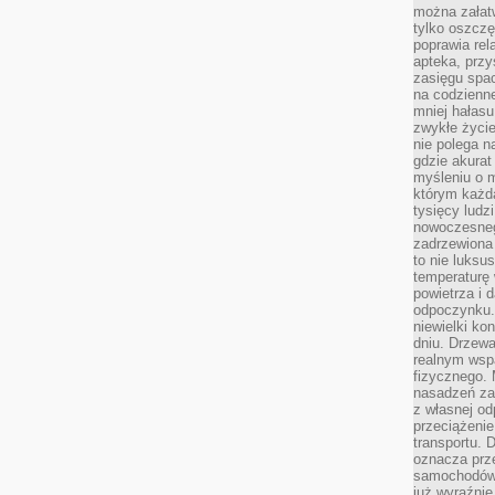
można załatw
tylko oszczę
poprawia rel
apteka, przy
zasięgu spac
na codzienne
mniej hałasu,
zwykłe życie
nie polega n
gdzie akurat
myśleniu o 
którym każd
tysięcy lud
nowoczesnego
zadrzewiona 
to nie luksu
temperaturę 
powietrza i 
odpoczynku.
niewielki ko
dniu. Drzewa
realnym wsp
fizycznego. 
nasadzeń za
z własnej od
przeciążenie
transportu. 
oznacza prz
samochodów 
już wyraźnie