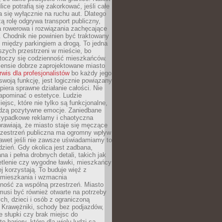
ice potrafią się zakorkować, jeśli całe
a się wyłącznie na ruchu aut. Dlatego
ą rolę odgrywa transport publiczny,
ra rowerowa i rozwiązania zachęcające
 Chodnik nie powinien być traktowany
 między parkingiem a drogą. To jedna
szych przestrzeni w mieście, bo
 toczy się codzienność mieszkańców.
nsie dobrze zaprojektowane miasto
rwis dla profesjonalistów
bo każdy jego
woją funkcję, jest logicznie powiązany
spiera sprawne działanie całości. Nie
apominać o estetyce. Ludzie
iejsc, które nie tylko są funkcjonalne,
udzą pozytywne emocje. Zaniedbane
rzypadkowe reklamy i chaotyczna
rawiają, że miasto staje się męczące
Przestrzeń publiczna ma ogromny wpływ
nawet jeśli nie zawsze uświadamiamy to
dzień. Gdy okolica jest zadbana,
a i pełna drobnych detali, takich jak
etlenie czy wygodne ławki, mieszkańcy
ej korzystają. To buduje więź z
mieszkania i wzmacnia
ność za wspólną przestrzeń. Miasto
musi być również otwarte na potrzeby
ch, dzieci i osób z ograniczoną
 Krawężniki, schody bez podjazdów,
e słupki czy brak miejsc do
 bariery, które dla wielu ludzi są