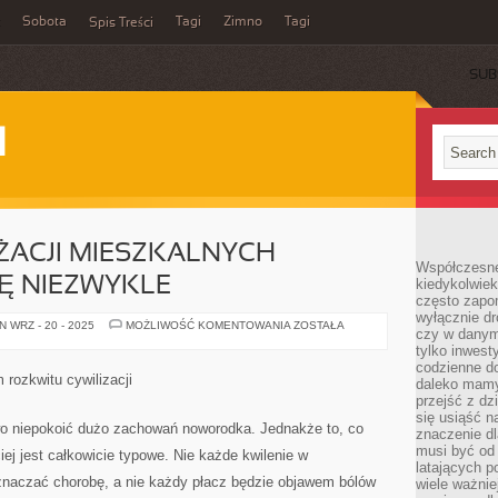
Sobota
Tagi
Zimno
Tagi
Spis Treści
SUB
I
ŻACJI MIESZKALNYCH
Współczesne 
IĘ NIEZWYKLE
kiedykolwiek
często zapom
wyłącznie dr
W
 WRZ - 20 - 2025
MOŻLIWOŚĆ KOMENTOWANIA
ZOSTAŁA
czy w danym 
ŚWIECIE
ARANŻACJI
tylko inwest
MIESZKALNYCH
codzienne d
WNĘTRZ
 rozkwitu cywilizacji
daleko mamy
LICZY
SIĘ
przejść z dz
NIEZWYKLE
się usiąść n
 niepokoić dużo zachowań noworodka. Jednakże to, co
znaczenie dl
musi być od 
iej jest całkowicie typowe. Nie każde kwilenie w
latających 
naczać chorobę, a nie każdy płacz będzie objawem bólów
wiele ważnie