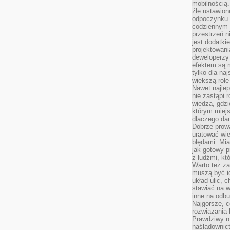
mobilnością.
źle ustawion
odpoczynku to
codziennym 
przestrzeń n
jest dodatki
projektowani
deweloperzy
efektem są m
tylko dla na
większą rolę
Nawet najle
nie zastąpi
wiedzą, gdzi
którym miejs
dlaczego da
Dobrze prow
uratować wi
błędami. Mia
jak gotowy 
z ludźmi, kt
Warto też za
muszą być i
układ ulic, 
stawiać na w
inne na odb
Najgorsze, c
rozwiązania 
Prawdziwy r
naśladownic