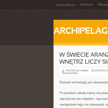
Archiwum
Marzec
Strona główna
ARCHIPELAG
W ŚWIECIE ARAN
WNĘTRZ LICZY S
POSTED BY ADMIN
POSTED ON
WYŁĄCZONA
Rozkwit technologii jest elementem
Po porodzie młodą mamę ma prawo
najczęściej nas niepokoi, najczęśc
następstwie tego ma obowiązek oz