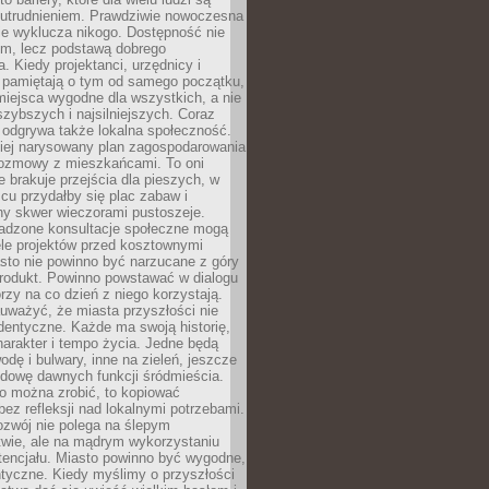
utrudnieniem. Prawdziwie nowoczesna
ie wyklucza nikogo. Dostępność nie
em, lecz podstawą dobrego
a. Kiedy projektanci, urzędnicy i
 pamiętają o tym od samego początku,
iejsca wygodne dla wszystkich, a nie
jszybszych i najsilniejszych. Coraz
 odgrywa także lokalna społeczność.
piej narysowany plan zagospodarowania
 rozmowy z mieszkańcami. To oni
e brakuje przejścia dla pieszych, w
cu przydałby się plac zabaw i
ny skwer wieczorami pustoszeje.
adzone konsultacje społeczne mogą
ele projektów przed kosztownymi
sto nie powinno być narzucane z góry
produkt. Powinno powstawać w dialogu
órzy na co dzień z niego korzystają.
uważyć, że miasta przyszłości nie
dentyczne. Każde ma swoją historię,
charakter i tempo życia. Jedne będą
odę i bulwary, inne na zieleń, jeszcze
udowę dawnych funkcji śródmieścia.
o można zrobić, to kopiować
bez refleksji nad lokalnymi potrzebami.
ozwój nie polega na ślepym
twie, ale na mądrym wykorzystaniu
tencjału. Miasto powinno być wygodne,
ntyczne. Kiedy myślimy o przyszłości