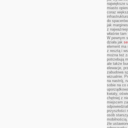
największe ul
miasto opier
coraz większ
infrastruktu
do spacerów.
jak margines
z najważniej
właśnie tam
W pewnym se
działa jak
se
element ma s
z resztą i w
można też z
potrzebują m
ale także b
elewacje, p
zabudowa sp
wizualnie. 
na nastrój, 
sobie na co 
uporządkowan
kwiaty, oświ
chętniej z ni
miejscem za
odpowiedzial
przyszłości 
osób starszy
mobilnością.
źle ustawion
odpoczynku to