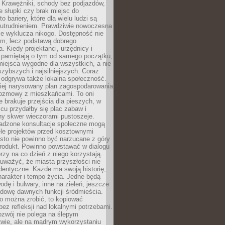
 Krawężniki, schody bez podjazdów,
e słupki czy brak miejsc do
 bariery, które dla wielu ludzi są
utrudnieniem. Prawdziwie nowoczesna
ie wyklucza nikogo. Dostępność nie
em, lecz podstawą dobrego
a. Kiedy projektanci, urzędnicy i
 pamiętają o tym od samego początku,
iejsca wygodne dla wszystkich, a nie
jszybszych i najsilniejszych. Coraz
 odgrywa także lokalna społeczność.
piej narysowany plan zagospodarowania
 rozmowy z mieszkańcami. To oni
e brakuje przejścia dla pieszych, w
cu przydałby się plac zabaw i
ny skwer wieczorami pustoszeje.
adzone konsultacje społeczne mogą
ele projektów przed kosztownymi
sto nie powinno być narzucane z góry
produkt. Powinno powstawać w dialogu
órzy na co dzień z niego korzystają.
uważyć, że miasta przyszłości nie
dentyczne. Każde ma swoją historię,
charakter i tempo życia. Jedne będą
odę i bulwary, inne na zieleń, jeszcze
udowę dawnych funkcji śródmieścia.
o można zrobić, to kopiować
bez refleksji nad lokalnymi potrzebami.
ozwój nie polega na ślepym
twie, ale na mądrym wykorzystaniu