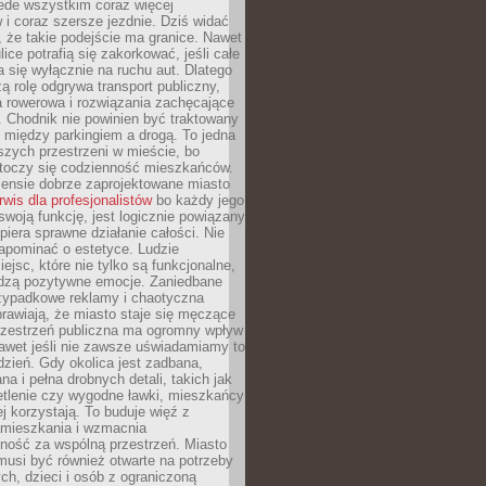
ede wszystkim coraz więcej
i coraz szersze jezdnie. Dziś widać
, że takie podejście ma granice. Nawet
ice potrafią się zakorkować, jeśli całe
a się wyłącznie na ruchu aut. Dlatego
ą rolę odgrywa transport publiczny,
ra rowerowa i rozwiązania zachęcające
 Chodnik nie powinien być traktowany
 między parkingiem a drogą. To jedna
szych przestrzeni w mieście, bo
 toczy się codzienność mieszkańców.
nsie dobrze zaprojektowane miasto
rwis dla profesjonalistów
bo każdy jego
woją funkcję, jest logicznie powiązany
spiera sprawne działanie całości. Nie
apominać o estetyce. Ludzie
iejsc, które nie tylko są funkcjonalne,
udzą pozytywne emocje. Zaniedbane
rzypadkowe reklamy i chaotyczna
rawiają, że miasto staje się męczące
Przestrzeń publiczna ma ogromny wpływ
nawet jeśli nie zawsze uświadamiamy to
dzień. Gdy okolica jest zadbana,
a i pełna drobnych detali, takich jak
etlenie czy wygodne ławki, mieszkańcy
ej korzystają. To buduje więź z
mieszkania i wzmacnia
ność za wspólną przestrzeń. Miasto
musi być również otwarte na potrzeby
ch, dzieci i osób z ograniczoną