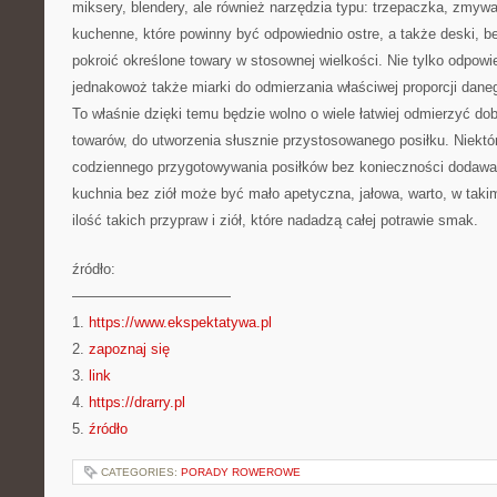
miksery, blendery, ale również narzędzia typu: trzepaczka, zmyw
kuchenne, które powinny być odpowiednio ostre, a także deski, be
pokroić określone towary w stosownej wielkości. Nie tylko odpowi
jednakowoż także miarki do odmierzania właściwej proporcji dan
To właśnie dzięki temu będzie wolno o wiele łatwiej odmierzyć dob
towarów, do utworzenia słusznie przystosowanego posiłku. Niektó
codziennego przygotowywania posiłków bez konieczności dodawan
kuchnia bez ziół może być mało apetyczna, jałowa, warto, w takim
ilość takich przypraw i ziół, które nadadzą całej potrawie smak.
źródło:
———————————
1.
https://www.ekspektatywa.pl
2.
zapoznaj się
3.
link
4.
https://drarry.pl
5.
źródło
CATEGORIES:
PORADY ROWEROWE