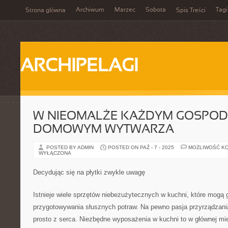
Archiwum
Marzec
Sobota
Tagi
Strona główna
Spis Treści
ARCHIPELAGI
W NIEOMALŻE KAŻDYM GOSPOD
DOMOWYM WYTWARZA
POSTED BY ADMIN
POSTED ON PAŹ - 7 - 2025
MOŻLIWOŚĆ K
WYŁĄCZONA
Decydując się na płytki zwykle uwagę
Istnieje wiele sprzętów niebezużytecznych w kuchni, które mogą
przygotowywania słusznych potraw. Na pewno pasja przyrządzania t
prosto z serca. Niezbędne wyposażenia w kuchni to w głównej mie