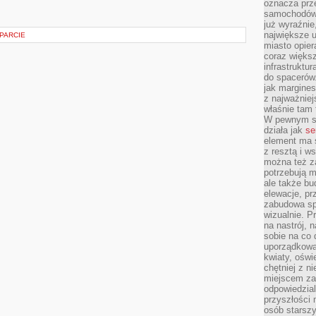
oznacza prz
samochodów 
już wyraźnie
największe ul
PARCIE
miasto opier
coraz większ
infrastruktu
do spacerów.
jak margines
z najważniej
właśnie tam
W pewnym se
działa jak
se
element ma s
z resztą i w
można też z
potrzebują m
ale także b
elewacje, p
zabudowa sp
wizualnie. 
na nastrój, 
sobie na co 
uporządkowan
kwiaty, oświ
chętniej z ni
miejscem za
odpowiedzial
przyszłości 
osób starszy