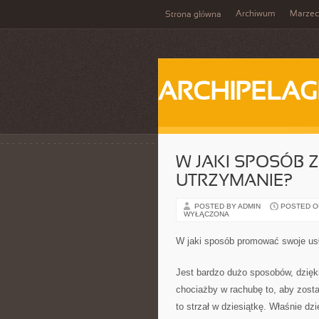
Archiwum
Marzec
Strona główna
ARCHIPELAG
W JAKI SPOSÓB 
UTRZYMANIE?
POSTED BY ADMIN
POSTED ON
WYŁĄCZONA
W jaki sposób promować swoje usł
Jest bardzo dużo sposobów, dzięk
chociażby w rachubę to, aby zosta
to strzał w dziesiątkę. Właśnie d