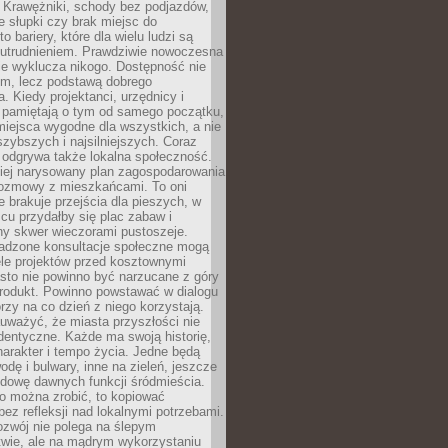
 Krawężniki, schody bez podjazdów,
e słupki czy brak miejsc do
 bariery, które dla wielu ludzi są
utrudnieniem. Prawdziwie nowoczesna
ie wyklucza nikogo. Dostępność nie
em, lecz podstawą dobrego
a. Kiedy projektanci, urzędnicy i
 pamiętają o tym od samego początku,
iejsca wygodne dla wszystkich, a nie
jszybszych i najsilniejszych. Coraz
 odgrywa także lokalna społeczność.
piej narysowany plan zagospodarowania
 rozmowy z mieszkańcami. To oni
e brakuje przejścia dla pieszych, w
cu przydałby się plac zabaw i
ny skwer wieczorami pustoszeje.
adzone konsultacje społeczne mogą
ele projektów przed kosztownymi
sto nie powinno być narzucane z góry
produkt. Powinno powstawać w dialogu
órzy na co dzień z niego korzystają.
uważyć, że miasta przyszłości nie
dentyczne. Każde ma swoją historię,
charakter i tempo życia. Jedne będą
odę i bulwary, inne na zieleń, jeszcze
udowę dawnych funkcji śródmieścia.
o można zrobić, to kopiować
bez refleksji nad lokalnymi potrzebami.
ozwój nie polega na ślepym
twie, ale na mądrym wykorzystaniu