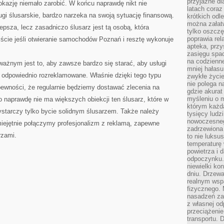
przyjazne dl
 okazję niemało zarobić. W końcu naprawdę nikt nie
latach coraz
sługi ślusarskie, bardzo narzeka na swoją sytuację finansową.
krótkich odl
można załatw
sza, lecz zasadniczo ślusarz jest tą osobą, która
tylko oszczę
poprawia rel
iście jeśli otwieranie samochodów Poznań i resztę wykonuje
apteka, przy
zasięgu spac
na codzienne
żnym jest to, aby zawsze bardzo się starać, aby usługi
mniej hałasu,
 odpowiednio rozreklamowane. Właśnie dzięki tego typu
zwykłe życie
nie polega n
wności, że regularnie będziemy dostawać zlecenia na
gdzie akurat
myśleniu o 
go naprawdę nie ma większych obiekcji ten ślusarz, które w
którym każd
wystarczy tylko bycie solidnym ślusarzem. Także należy
tysięcy lud
nowoczesnego
miejętnie połączymy profesjonalizm z reklamą, zapewne
zadrzewiona 
rzami.
to nie luksu
temperaturę 
powietrza i 
odpoczynku.
niewielki ko
dniu. Drzewa
realnym wsp
fizycznego. 
nasadzeń za
z własnej od
przeciążenie
transportu. 