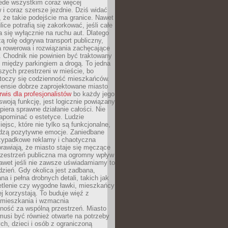
ede wszystkim coraz więcej
i coraz szersze jezdnie. Dziś widać
, że takie podejście ma granice. Nawet
ice potrafią się zakorkować, jeśli całe
a się wyłącznie na ruchu aut. Dlatego
ą rolę odgrywa transport publiczny,
ra rowerowa i rozwiązania zachęcające
 Chodnik nie powinien być traktowany
 między parkingiem a drogą. To jedna
szych przestrzeni w mieście, bo
 toczy się codzienność mieszkańców.
nsie dobrze zaprojektowane miasto
rwis dla profesjonalistów
bo każdy jego
woją funkcję, jest logicznie powiązany
spiera sprawne działanie całości. Nie
apominać o estetyce. Ludzie
iejsc, które nie tylko są funkcjonalne,
udzą pozytywne emocje. Zaniedbane
rzypadkowe reklamy i chaotyczna
rawiają, że miasto staje się męczące
Przestrzeń publiczna ma ogromny wpływ
nawet jeśli nie zawsze uświadamiamy to
dzień. Gdy okolica jest zadbana,
a i pełna drobnych detali, takich jak
etlenie czy wygodne ławki, mieszkańcy
ej korzystają. To buduje więź z
mieszkania i wzmacnia
ność za wspólną przestrzeń. Miasto
musi być również otwarte na potrzeby
ch, dzieci i osób z ograniczoną