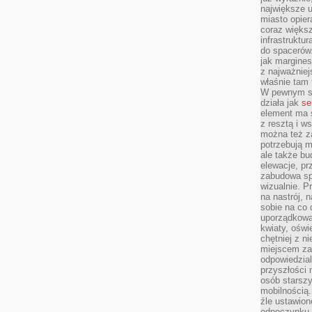
największe ul
miasto opier
coraz większ
infrastruktu
do spacerów.
jak margines
z najważniej
właśnie tam
W pewnym se
działa jak
se
element ma s
z resztą i w
można też z
potrzebują m
ale także b
elewacje, p
zabudowa sp
wizualnie. 
na nastrój, 
sobie na co 
uporządkowan
kwiaty, oświ
chętniej z ni
miejscem za
odpowiedzial
przyszłości 
osób starszy
mobilnością.
źle ustawion
odpoczynku to