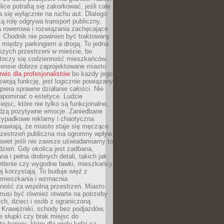
ice potrafią się zakorkować, jeśli całe
a się wyłącznie na ruchu aut. Dlatego
ą rolę odgrywa transport publiczny,
ra rowerowa i rozwiązania zachęcające
 Chodnik nie powinien być traktowany
 między parkingiem a drogą. To jedna
szych przestrzeni w mieście, bo
 toczy się codzienność mieszkańców.
nsie dobrze zaprojektowane miasto
rwis dla profesjonalistów
bo każdy jego
woją funkcję, jest logicznie powiązany
spiera sprawne działanie całości. Nie
apominać o estetyce. Ludzie
iejsc, które nie tylko są funkcjonalne,
udzą pozytywne emocje. Zaniedbane
rzypadkowe reklamy i chaotyczna
rawiają, że miasto staje się męczące
Przestrzeń publiczna ma ogromny wpływ
nawet jeśli nie zawsze uświadamiamy to
dzień. Gdy okolica jest zadbana,
a i pełna drobnych detali, takich jak
etlenie czy wygodne ławki, mieszkańcy
ej korzystają. To buduje więź z
mieszkania i wzmacnia
ność za wspólną przestrzeń. Miasto
musi być również otwarte na potrzeby
ch, dzieci i osób z ograniczoną
 Krawężniki, schody bez podjazdów,
e słupki czy brak miejsc do
 bariery, które dla wielu ludzi są