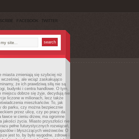
SCRIBE
FACEBOOK
TWITTER
miasta zmieniają się szybciej niż
 wcześniej, ale wciąż zaskakująco
inamy, że ich prawdziwą siłą nie są
ogi, budynki i centra handlowe. O tym,
miejscu dobrze się żyje, decydują nie
ycje liczone w milionach, lecz także
oświadczenia mieszkańców. To, jak
 do parku, czy można bezpiecznie
ieckiem przez ulicę, czy po pracy da
a ławce w cieniu drzew, ma ogromne
a jakości życia. Miasto przyszłości nie
razu pełne futurystycznych rozwiązań,
pojazdów i błyszczących wieżowców. O
jsze jest to, by było wygodne, zdrowe i