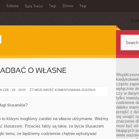
Sobota
Tagi
Zimno
Tagi
Spis Treści
SUB
I
ZADBAĆ O WŁASNE
Współczesne 
kiedykolwiek
często zapom
wyłącznie dr
W
 CZE - 26 - 2025
MOŻLIWOŚĆ KOMENTOWANIA
ZOSTAŁA
czy w danym 
JAKI
SPOSÓB
tylko inwest
ZADBAĆ
codzienne d
O
ugi ślusarskie?
WŁASNE
daleko mamy
UTRZYMANIE?
przejść z dz
się usiąść n
i to którym mogliśmy zarobić na własne utrzymanie. Weźmy
znaczenie dl
musi być od 
ć ślusarzem. Przecież fakty są takie, że bycie ślusarzem
latających 
zięki temu, że będziemy codziennie chętnie wykonywać
wiele ważnie