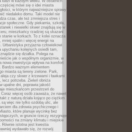
a ludzi w każdym wieku. W ostatnich
 częściej mówi się o idei miasta
egłości, w którym najważniejsze sprawy
ić niedaleko domu. Taki model nie
dza czas, ale też zmniejsza stres i
acje społeczne. Gdy piekarnia, szkoła,
stanek i niewielki skwer znajdują się w
eru, mieszkańcy rzadziej są skazani
 stanie w korkach. To z kolei oznacza
 mniej spalin i więcej energii na
. Urbanistyka przyjazna człowiekowi
a upychaniu kolejnych osiedli tam,
 znajdzie się działka. Polega na
mieście jak o wspólnym organizmie, w
a nowa inwestycja wpływa na komfort
zi. Bardzo ważnym elementem
 miasta są tereny zielone. Park,
aleja czy skwer z krzewami i ławkami
s, lecz potrzeba. Zieleń obniża
w upalne dni, poprawia jakość
daje mieszkańcom przestrzeń do
 Coraz więcej osób zauważa, że nawet
ntakt z naturą działa kojąco po ciężkim
 są więc nie tylko ozdobą ulic, ale
arciem dla zdrowia psychicznego i
Miasto, które planuje wycinkę bez
stępczych, w gruncie rzeczy rezygnuje
porności na zmiany klimatu i miejskie
. Równie istotna jest kwestia
Dawniej wydawało się, że rozwój