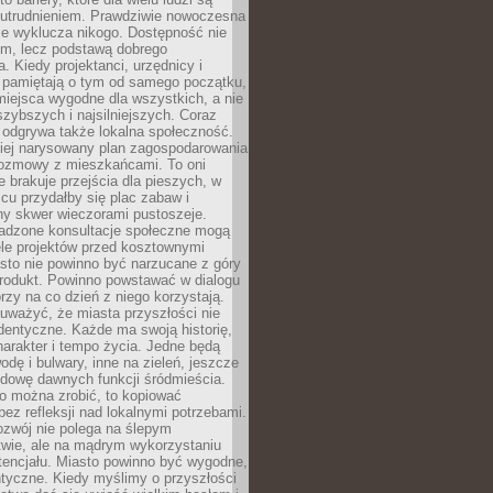
utrudnieniem. Prawdziwie nowoczesna
ie wyklucza nikogo. Dostępność nie
em, lecz podstawą dobrego
a. Kiedy projektanci, urzędnicy i
 pamiętają o tym od samego początku,
iejsca wygodne dla wszystkich, a nie
jszybszych i najsilniejszych. Coraz
 odgrywa także lokalna społeczność.
piej narysowany plan zagospodarowania
 rozmowy z mieszkańcami. To oni
e brakuje przejścia dla pieszych, w
cu przydałby się plac zabaw i
ny skwer wieczorami pustoszeje.
adzone konsultacje społeczne mogą
ele projektów przed kosztownymi
sto nie powinno być narzucane z góry
produkt. Powinno powstawać w dialogu
órzy na co dzień z niego korzystają.
uważyć, że miasta przyszłości nie
dentyczne. Każde ma swoją historię,
charakter i tempo życia. Jedne będą
odę i bulwary, inne na zieleń, jeszcze
udowę dawnych funkcji śródmieścia.
o można zrobić, to kopiować
bez refleksji nad lokalnymi potrzebami.
ozwój nie polega na ślepym
twie, ale na mądrym wykorzystaniu
tencjału. Miasto powinno być wygodne,
ntyczne. Kiedy myślimy o przyszłości