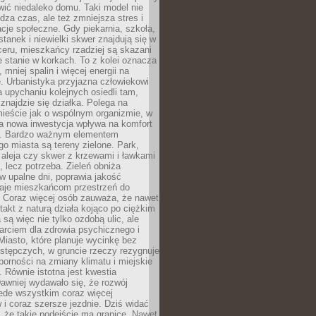
ić niedaleko domu. Taki model nie
dza czas, ale też zmniejsza stres i
acje społeczne. Gdy piekarnia, szkoła,
stanek i niewielki skwer znajdują się w
eru, mieszkańcy rzadziej są skazani
 stanie w korkach. To z kolei oznacza
 mniej spalin i więcej energii na
. Urbanistyka przyjazna człowiekowi
a upychaniu kolejnych osiedli tam,
 znajdzie się działka. Polega na
mieście jak o wspólnym organizmie, w
a nowa inwestycja wpływa na komfort
zi. Bardzo ważnym elementem
 miasta są tereny zielone. Park,
aleja czy skwer z krzewami i ławkami
s, lecz potrzeba. Zieleń obniża
w upalne dni, poprawia jakość
daje mieszkańcom przestrzeń do
 Coraz więcej osób zauważa, że nawet
ntakt z naturą działa kojąco po ciężkim
 są więc nie tylko ozdobą ulic, ale
arciem dla zdrowia psychicznego i
Miasto, które planuje wycinkę bez
stępczych, w gruncie rzeczy rezygnuje
porności na zmiany klimatu i miejskie
. Równie istotna jest kwestia
Dawniej wydawało się, że rozwój
ede wszystkim coraz więcej
i coraz szersze jezdnie. Dziś widać
, że takie podejście ma granice. Nawet