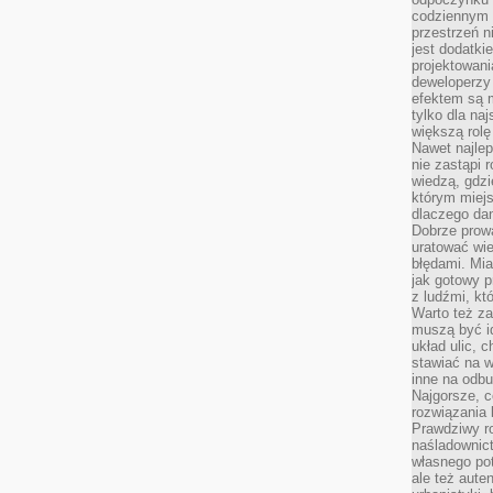
codziennym 
przestrzeń n
jest dodatki
projektowani
deweloperzy
efektem są m
tylko dla na
większą rolę
Nawet najle
nie zastąpi
wiedzą, gdzi
którym miejs
dlaczego da
Dobrze prow
uratować wi
błędami. Mia
jak gotowy 
z ludźmi, kt
Warto też za
muszą być i
układ ulic, 
stawiać na w
inne na odb
Najgorsze, c
rozwiązania 
Prawdziwy r
naśladownic
własnego po
ale też aute