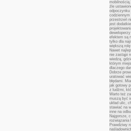
mobilnością.
źle ustawion
odpoczynku to
codziennym 
przestrzeń n
jest dodatki
projektowani
deweloperzy
efektem są m
tylko dla na
większą rolę
Nawet najle
nie zastąpi
wiedzą, gdzi
którym miejs
dlaczego da
Dobrze prow
uratować wi
błędami. Mia
jak gotowy 
z ludźmi, kt
Warto też za
muszą być i
układ ulic, 
stawiać na w
inne na odb
Najgorsze, c
rozwiązania 
Prawdziwy r
naśladownic