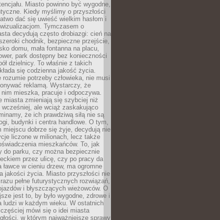
tencjału. Miasto powinno być wygodne,
ntyczne. Kiedy myślimy o przyszłości
 łatwo dać się uwieść wielkim hasłom i
wizualizacjom. Tymczasem o
sta decydują często drobiazgi: cień na
szeroki chodnik, bezpieczne przejście,
lisko domu, mała fontanna na placu,
ower, park dostępny bez konieczności
ół dzielnicy. To właśnie z takich
łada się codzienna jakość życia.
e rozumie potrzeby człowieka, nie musi
konywać reklamą. Wystarczy, że
 nim mieszka, pracuje i odpoczywa.
miasta zmieniają się szybciej niż
 wcześniej, ale wciąż zaskakująco
inamy, że ich prawdziwą siłą nie są
ogi, budynki i centra handlowe. O tym,
miejscu dobrze się żyje, decydują nie
ycje liczone w milionach, lecz także
oświadczenia mieszkańców. To, jak
 do parku, czy można bezpiecznie
ieckiem przez ulicę, czy po pracy da
a ławce w cieniu drzew, ma ogromne
a jakości życia. Miasto przyszłości nie
razu pełne futurystycznych rozwiązań,
pojazdów i błyszczących wieżowców. O
jsze jest to, by było wygodne, zdrowe i
a ludzi w każdym wieku. W ostatnich
 częściej mówi się o idei miasta
egłości, w którym najważniejsze sprawy