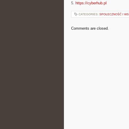
5.
https://cyberhub.pl
CATEGORIES:
SPOŁECZNOŚĆ I WS
Comments are closed.