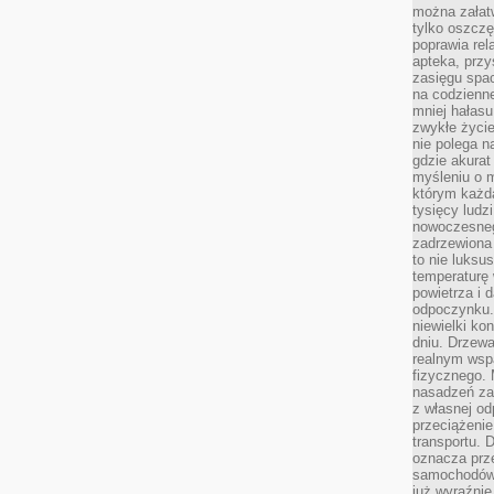
można załatw
tylko oszczę
poprawia rel
apteka, przy
zasięgu spac
na codzienne
mniej hałasu,
zwykłe życie
nie polega n
gdzie akurat
myśleniu o 
którym każd
tysięcy lud
nowoczesnego
zadrzewiona 
to nie luksu
temperaturę 
powietrza i 
odpoczynku.
niewielki ko
dniu. Drzewa
realnym wsp
fizycznego. 
nasadzeń za
z własnej od
przeciążenie
transportu. 
oznacza prz
samochodów 
już wyraźnie