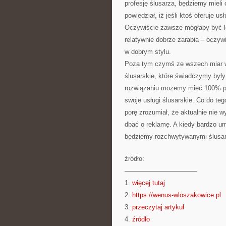
profesję ślusarza, będziemy mieli
powiedział, iż jeśli ktoś oferuje u
Oczywiście zawsze mogłaby być lep
relatywnie dobrze zarabia – oczyw
w dobrym stylu.
Poza tym czymś ze wszech miar wa
ślusarskie, które świadczymy były
rozwiązaniu możemy mieć 100% pe
swoje usługi ślusarskie. Co do te
porę zrozumiał, że aktualnie nie 
dbać o reklamę. A kiedy bardzo u
będziemy rozchwytywanymi ślusa
źródło:
———————————
1.
więcej tutaj
2.
https://wenus-wloszakowice.pl
3.
przeczytaj artykuł
4.
źródło