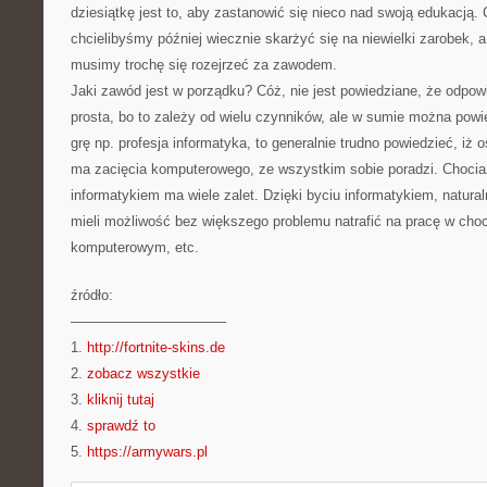
dziesiątkę jest to, aby zastanowić się nieco nad swoją edukacją. Cz
chcielibyśmy później wiecznie skarżyć się na niewielki zarobek, a
musimy trochę się rozejrzeć za zawodem.
Jaki zawód jest w porządku? Cóż, nie jest powiedziane, że odpow
prosta, bo to zależy od wielu czynników, ale w sumie można powie
grę np. profesja informatyka, to generalnie trudno powiedzieć, iż o
ma zacięcia komputerowego, ze wszystkim sobie poradzi. Chociaż
informatykiem ma wiele zalet. Dzięki byciu informatykiem, natur
mieli możliwość bez większego problemu natrafić na pracę w cho
komputerowym, etc.
źródło:
———————————
1.
http://fortnite-skins.de
2.
zobacz wszystkie
3.
kliknij tutaj
4.
sprawdź to
5.
https://armywars.pl