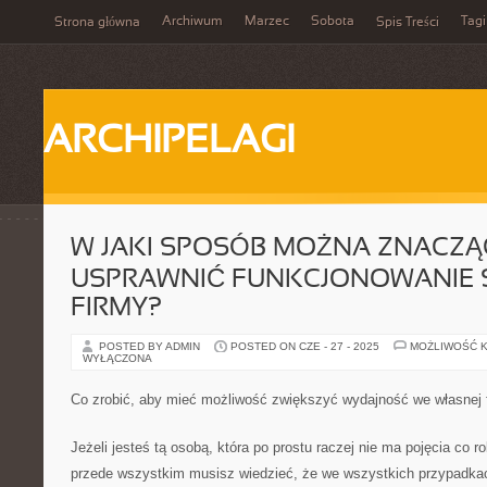
Archiwum
Marzec
Sobota
Tagi
Strona główna
Spis Treści
ARCHIPELAGI
W JAKI SPOSÓB MOŻNA ZNACZ
USPRAWNIĆ FUNKCJONOWANIE 
FIRMY?
POSTED BY ADMIN
POSTED ON CZE - 27 - 2025
MOŻLIWOŚĆ 
WYŁĄCZONA
Co zrobić, aby mieć możliwość zwiększyć wydajność we własnej 
Jeżeli jesteś tą osobą, która po prostu raczej nie ma pojęcia co 
przede wszystkim musisz wiedzieć, że we wszystkich przypadkach 