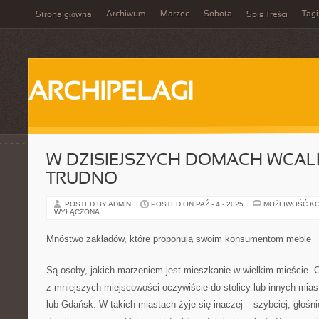
Archiwum
Marzec
Sobota
Tagi
Strona główna
Spis Treści
ARCHIPELAGI
W DZISIEJSZYCH DOMACH WCALE
TRUDNO
POSTED BY ADMIN
POSTED ON PAŹ - 4 - 2025
MOŻLIWOŚĆ K
WYŁĄCZONA
Mnóstwo zakładów, które proponują swoim konsumentom meble
Są osoby, jakich marzeniem jest mieszkanie w wielkim mieście.
z mniejszych miejscowości oczywiście do stolicy lub innych mias
lub Gdańsk. W takich miastach żyje się inaczej – szybciej, głośnie