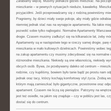
Zarabiamy więcej. Musimy jednakże gdzieś mieszkać. Na pocz
mieszkanie – w pewnych sytuacjach nieduże, kawalerkę. Mieszka
przyjaciółmi. Jeśli przeprowadzamy się z rodziną powinniśmy mi
Pragniemy, by dzieci miały swoje pokoje, aby miały gdzie odrabia
niemniej jednak stać nas na wynajęcie apartamentu. Na takie mi
pozwolić sobie tylko najbogatsi. Normalne Apartamenty Warsza
drogie. Czasem musimy zadłużyć się na kilkanaście lat, żeby mó
Apartamenty są w następstwie tego w rzeczy samej drogie, parę 
mieszkania w mało kultowych dzielnicach. Powinniśmy wobec te
na zakup apartamentu czy musimy zdecydować się na normalne
różnorodne mieszkania. Niekiedy są one własnością, niekiedy w
obcych osób. Bywa, że przebywamy daleko od centrum – mieszka
rodzinie, czy kupiliśmy, bowiem było tanie bądź po prostu nam od
jednak oraz tacy, którzy kochają komfortowy styl życia. Zrobią 
którym mają zamieszkać było gigantyczne, przestronne oraz od
apartament. Czasem nie liczą się pieniądze. Patrzymy na wnętrz
jest też osiedle, na jakim się znajduje – czy w pobliżu jest las, c
dostać się do centrum.