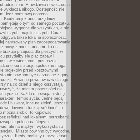
utrudnieniem. Prawdziwie nowoczesna
ie wyklucza nikogo. Dostępność nie
em, lecz podstawą dobrego
a. Kiedy projektanci, urzędnicy i
 pamiętają o tym od samego początku,
iejsca wygodne dla wszystkich, a nie
jszybszych i najsilniejszych. Coraz
 odgrywa także lokalna społeczność.
piej narysowany plan zagospodarowania
 rozmowy z mieszkańcami. To oni
e brakuje przejścia dla pieszych, w
cu przydałby się plac zabaw i
ny skwer wieczorami pustoszeje.
adzone konsultacje społeczne mogą
ele projektów przed kosztownymi
sto nie powinno być narzucane z góry
produkt. Powinno powstawać w dialogu
órzy na co dzień z niego korzystają.
uważyć, że miasta przyszłości nie
dentyczne. Każde ma swoją historię,
charakter i tempo życia. Jedne będą
odę i bulwary, inne na zieleń, jeszcze
udowę dawnych funkcji śródmieścia.
o można zrobić, to kopiować
bez refleksji nad lokalnymi potrzebami.
ozwój nie polega na ślepym
twie, ale na mądrym wykorzystaniu
tencjału. Miasto powinno być wygodne,
ntyczne. Kiedy myślimy o przyszłości