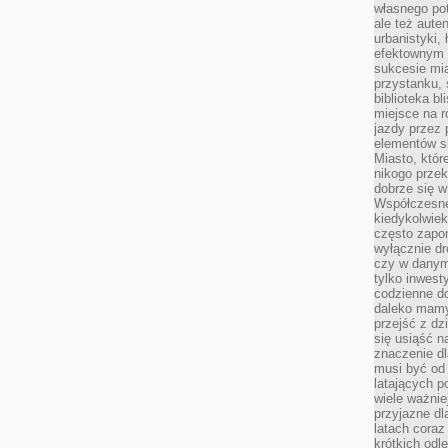
własnego po
ale też aute
urbanistyki,
efektownym 
sukcesie mia
przystanku, 
biblioteka b
miejsce na r
jazdy przez p
elementów sk
Miasto, któr
nikogo prze
dobrze się w
Współczesne 
kiedykolwiek
często zapom
wyłącznie dr
czy w danym 
tylko inwest
codzienne d
daleko mamy
przejść z dz
się usiąść n
znaczenie dl
musi być od 
latających 
wiele ważnie
przyjazne dl
latach coraz
krótkich odl