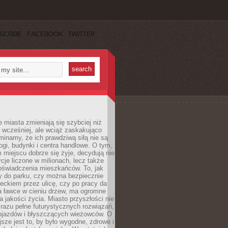
SCRIBE
FACEBOOK
TWITTER
miasta zmieniają się szybciej niż
 wcześniej, ale wciąż zaskakująco
inamy, że ich prawdziwą siłą nie są
ogi, budynki i centra handlowe. O tym,
miejscu dobrze się żyje, decydują nie
ycje liczone w milionach, lecz także
oświadczenia mieszkańców. To, jak
 do parku, czy można bezpiecznie
ieckiem przez ulicę, czy po pracy da
a ławce w cieniu drzew, ma ogromne
a jakości życia. Miasto przyszłości nie
razu pełne futurystycznych rozwiązań,
pojazdów i błyszczących wieżowców. O
jsze jest to, by było wygodne, zdrowe i