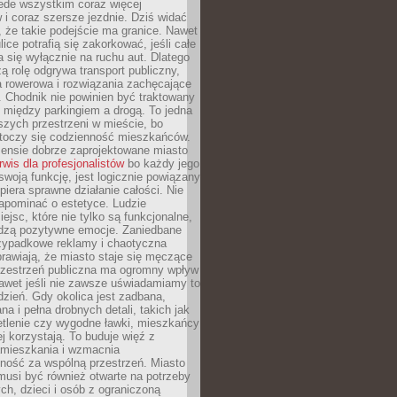
ede wszystkim coraz więcej
i coraz szersze jezdnie. Dziś widać
, że takie podejście ma granice. Nawet
ice potrafią się zakorkować, jeśli całe
a się wyłącznie na ruchu aut. Dlatego
ą rolę odgrywa transport publiczny,
ra rowerowa i rozwiązania zachęcające
 Chodnik nie powinien być traktowany
 między parkingiem a drogą. To jedna
szych przestrzeni w mieście, bo
 toczy się codzienność mieszkańców.
nsie dobrze zaprojektowane miasto
rwis dla profesjonalistów
bo każdy jego
woją funkcję, jest logicznie powiązany
spiera sprawne działanie całości. Nie
apominać o estetyce. Ludzie
iejsc, które nie tylko są funkcjonalne,
udzą pozytywne emocje. Zaniedbane
rzypadkowe reklamy i chaotyczna
rawiają, że miasto staje się męczące
Przestrzeń publiczna ma ogromny wpływ
nawet jeśli nie zawsze uświadamiamy to
dzień. Gdy okolica jest zadbana,
a i pełna drobnych detali, takich jak
etlenie czy wygodne ławki, mieszkańcy
ej korzystają. To buduje więź z
mieszkania i wzmacnia
ność za wspólną przestrzeń. Miasto
musi być również otwarte na potrzeby
ch, dzieci i osób z ograniczoną