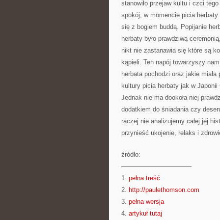
stanowiło przejaw kultu i czci teg
spokój, w momencie picia herbaty
się z bogiem buddą. Popijanie her
herbaty było prawdziwą ceremonią,
nikt nie zastanawia się które są k
kąpieli. Ten napój towarzyszy nam
herbata pochodzi oraz jakie miała p
kultury picia herbaty jak w Japoni
Jednak nie ma dookoła niej prawdz
dodatkiem do śniadania czy deseru
raczej nie analizujemy całej jej hi
przynieść ukojenie, relaks i zdrowi
źródło:
———————————
1.
pełna treść
2.
http://paulethomson.com
3.
pełna wersja
4.
artykuł tutaj