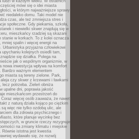
a ludzi w każdym wieku. W ostatnich
 częściej mówi się o idei miasta
egłości, w którym najważniejsze sprawy
ić niedaleko domu. Taki model nie
dza czas, ale też zmniejsza stres i
acje społeczne. Gdy piekarnia, szkoła,
stanek i niewielki skwer znajdują się w
eru, mieszkańcy rzadziej są skazani
 stanie w korkach. To z kolei oznacza
 mniej spalin i więcej energii na
. Urbanistyka przyjazna człowiekowi
a upychaniu kolejnych osiedli tam,
 znajdzie się działka. Polega na
mieście jak o wspólnym organizmie, w
a nowa inwestycja wpływa na komfort
zi. Bardzo ważnym elementem
 miasta są tereny zielone. Park,
aleja czy skwer z krzewami i ławkami
s, lecz potrzeba. Zieleń obniża
w upalne dni, poprawia jakość
daje mieszkańcom przestrzeń do
 Coraz więcej osób zauważa, że nawet
ntakt z naturą działa kojąco po ciężkim
 są więc nie tylko ozdobą ulic, ale
arciem dla zdrowia psychicznego i
Miasto, które planuje wycinkę bez
stępczych, w gruncie rzeczy rezygnuje
porności na zmiany klimatu i miejskie
. Równie istotna jest kwestia
Dawniej wydawało się, że rozwój