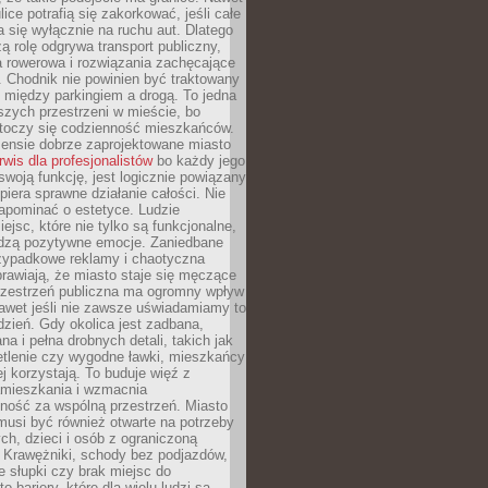
ice potrafią się zakorkować, jeśli całe
a się wyłącznie na ruchu aut. Dlatego
ą rolę odgrywa transport publiczny,
ra rowerowa i rozwiązania zachęcające
 Chodnik nie powinien być traktowany
 między parkingiem a drogą. To jedna
szych przestrzeni w mieście, bo
 toczy się codzienność mieszkańców.
nsie dobrze zaprojektowane miasto
rwis dla profesjonalistów
bo każdy jego
woją funkcję, jest logicznie powiązany
spiera sprawne działanie całości. Nie
apominać o estetyce. Ludzie
iejsc, które nie tylko są funkcjonalne,
udzą pozytywne emocje. Zaniedbane
rzypadkowe reklamy i chaotyczna
rawiają, że miasto staje się męczące
Przestrzeń publiczna ma ogromny wpływ
nawet jeśli nie zawsze uświadamiamy to
dzień. Gdy okolica jest zadbana,
a i pełna drobnych detali, takich jak
etlenie czy wygodne ławki, mieszkańcy
ej korzystają. To buduje więź z
mieszkania i wzmacnia
ność za wspólną przestrzeń. Miasto
musi być również otwarte na potrzeby
ch, dzieci i osób z ograniczoną
 Krawężniki, schody bez podjazdów,
e słupki czy brak miejsc do
 bariery, które dla wielu ludzi są