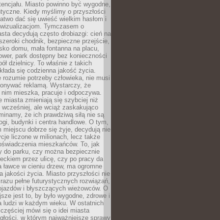
tencjału. Miasto powinno być wygodne,
ntyczne. Kiedy myślimy o przyszłości
 łatwo dać się uwieść wielkim hasłom i
wizualizacjom. Tymczasem o
sta decydują często drobiazgi: cień na
szeroki chodnik, bezpieczne przejście,
lisko domu, mała fontanna na placu,
ower, park dostępny bez konieczności
ół dzielnicy. To właśnie z takich
łada się codzienna jakość życia.
e rozumie potrzeby człowieka, nie musi
konywać reklamą. Wystarczy, że
 nim mieszka, pracuje i odpoczywa.
miasta zmieniają się szybciej niż
 wcześniej, ale wciąż zaskakująco
inamy, że ich prawdziwą siłą nie są
ogi, budynki i centra handlowe. O tym,
miejscu dobrze się żyje, decydują nie
ycje liczone w milionach, lecz także
oświadczenia mieszkańców. To, jak
 do parku, czy można bezpiecznie
ieckiem przez ulicę, czy po pracy da
a ławce w cieniu drzew, ma ogromne
a jakości życia. Miasto przyszłości nie
razu pełne futurystycznych rozwiązań,
pojazdów i błyszczących wieżowców. O
jsze jest to, by było wygodne, zdrowe i
a ludzi w każdym wieku. W ostatnich
 częściej mówi się o idei miasta
egłości, w którym najważniejsze sprawy