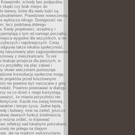
 Krawężniki, schody bez podjazdów,
e słupki czy brak miejsc do
 bariery, które dla wielu ludzi są
utrudnieniem. Prawdziwie nowoczesna
ie wyklucza nikogo. Dostępność nie
em, lecz podstawą dobrego
a. Kiedy projektanci, urzędnicy i
 pamiętają o tym od samego początku,
iejsca wygodne dla wszystkich, a nie
jszybszych i najsilniejszych. Coraz
 odgrywa także lokalna społeczność.
piej narysowany plan zagospodarowania
 rozmowy z mieszkańcami. To oni
e brakuje przejścia dla pieszych, w
cu przydałby się plac zabaw i
ny skwer wieczorami pustoszeje.
adzone konsultacje społeczne mogą
ele projektów przed kosztownymi
sto nie powinno być narzucane z góry
produkt. Powinno powstawać w dialogu
órzy na co dzień z niego korzystają.
uważyć, że miasta przyszłości nie
dentyczne. Każde ma swoją historię,
charakter i tempo życia. Jedne będą
odę i bulwary, inne na zieleń, jeszcze
udowę dawnych funkcji śródmieścia.
o można zrobić, to kopiować
bez refleksji nad lokalnymi potrzebami.
ozwój nie polega na ślepym
twie, ale na mądrym wykorzystaniu