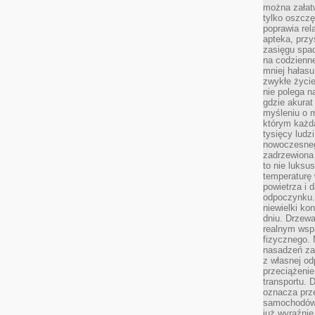
można załatw
tylko oszczę
poprawia rel
apteka, przy
zasięgu spac
na codzienne
mniej hałasu,
zwykłe życie
nie polega n
gdzie akurat
myśleniu o 
którym każd
tysięcy lud
nowoczesnego
zadrzewiona 
to nie luksu
temperaturę 
powietrza i 
odpoczynku.
niewielki ko
dniu. Drzewa
realnym wsp
fizycznego. 
nasadzeń za
z własnej od
przeciążenie
transportu. 
oznacza prz
samochodów 
już wyraźnie