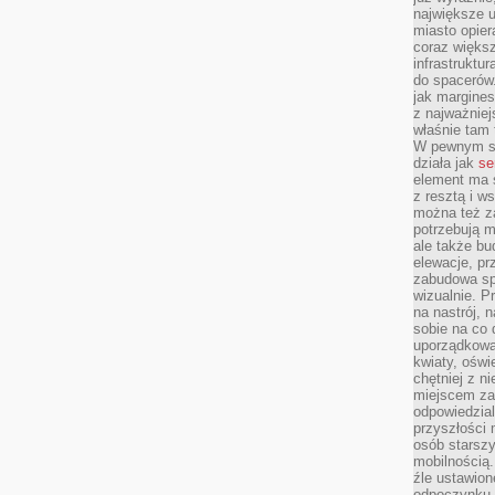
największe ul
miasto opier
coraz większ
infrastruktu
do spacerów.
jak margines
z najważniej
właśnie tam
W pewnym se
działa jak
se
element ma s
z resztą i w
można też z
potrzebują m
ale także b
elewacje, p
zabudowa sp
wizualnie. 
na nastrój, 
sobie na co 
uporządkowan
kwiaty, oświ
chętniej z ni
miejscem za
odpowiedzial
przyszłości 
osób starszy
mobilnością.
źle ustawion
odpoczynku to