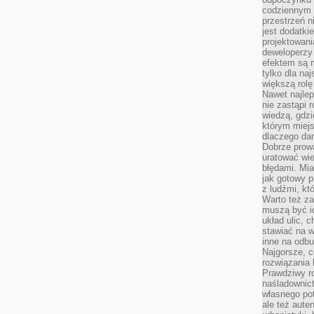
codziennym 
przestrzeń n
jest dodatki
projektowani
deweloperzy
efektem są m
tylko dla na
większą rolę
Nawet najle
nie zastąpi
wiedzą, gdzi
którym miejs
dlaczego da
Dobrze prow
uratować wi
błędami. Mia
jak gotowy 
z ludźmi, kt
Warto też za
muszą być i
układ ulic, 
stawiać na w
inne na odb
Najgorsze, c
rozwiązania 
Prawdziwy r
naśladownic
własnego po
ale też aute