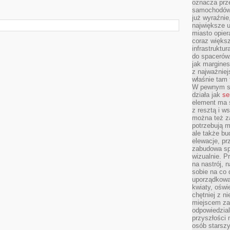
oznacza prz
samochodów 
już wyraźnie
największe ul
miasto opier
coraz większ
infrastruktu
do spacerów.
jak margines
z najważniej
właśnie tam
W pewnym se
działa jak
se
element ma s
z resztą i w
można też z
potrzebują m
ale także b
elewacje, p
zabudowa sp
wizualnie. 
na nastrój, 
sobie na co 
uporządkowan
kwiaty, oświ
chętniej z ni
miejscem za
odpowiedzial
przyszłości 
osób starszy