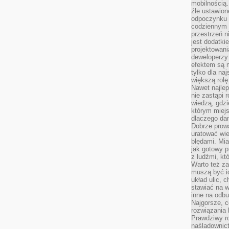
mobilnością.
źle ustawion
odpoczynku to
codziennym 
przestrzeń n
jest dodatki
projektowani
deweloperzy
efektem są m
tylko dla na
większą rolę
Nawet najle
nie zastąpi
wiedzą, gdzi
którym miejs
dlaczego da
Dobrze prow
uratować wi
błędami. Mia
jak gotowy 
z ludźmi, kt
Warto też za
muszą być i
układ ulic, 
stawiać na w
inne na odb
Najgorsze, c
rozwiązania 
Prawdziwy r
naśladownic