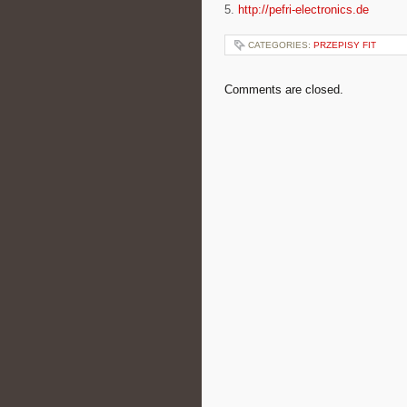
5.
http://pefri-electronics.de
CATEGORIES:
PRZEPISY FIT
Comments are closed.