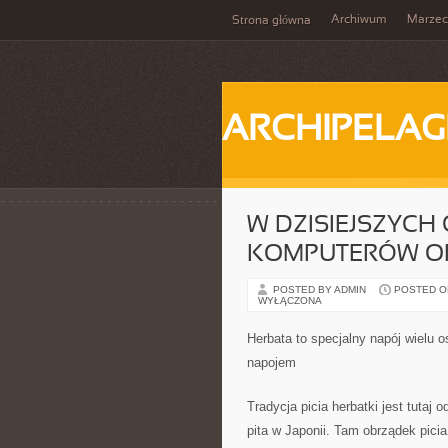
Archiwum
Marzec
Strona główna
ARCHIPELAG
W DZISIEJSZYCH
KOMPUTERÓW OR
POSTED BY ADMIN
POSTED ON 
WYŁĄCZONA
Herbata to specjalny napój wielu 
napojem
Tradycja picia herbatki jest tuta
pita w Japonii. Tam obrządek pici