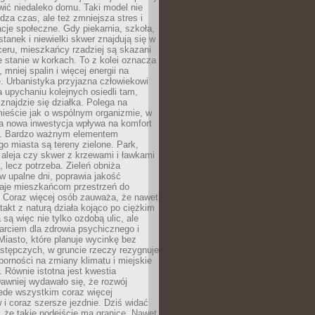
ić niedaleko domu. Taki model nie
dza czas, ale też zmniejsza stres i
acje społeczne. Gdy piekarnia, szkoła,
stanek i niewielki skwer znajdują się w
eru, mieszkańcy rzadziej są skazani
 stanie w korkach. To z kolei oznacza
 mniej spalin i więcej energii na
. Urbanistyka przyjazna człowiekowi
a upychaniu kolejnych osiedli tam,
 znajdzie się działka. Polega na
mieście jak o wspólnym organizmie, w
a nowa inwestycja wpływa na komfort
zi. Bardzo ważnym elementem
 miasta są tereny zielone. Park,
aleja czy skwer z krzewami i ławkami
s, lecz potrzeba. Zieleń obniża
w upalne dni, poprawia jakość
daje mieszkańcom przestrzeń do
 Coraz więcej osób zauważa, że nawet
ntakt z naturą działa kojąco po ciężkim
 są więc nie tylko ozdobą ulic, ale
arciem dla zdrowia psychicznego i
Miasto, które planuje wycinkę bez
stępczych, w gruncie rzeczy rezygnuje
porności na zmiany klimatu i miejskie
. Równie istotna jest kwestia
Dawniej wydawało się, że rozwój
ede wszystkim coraz więcej
i coraz szersze jezdnie. Dziś widać
, że takie podejście ma granice. Nawet