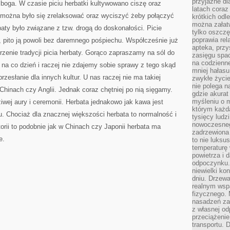
przyjazne dl
o boga. W czasie piciu herbatki kultywowano ciszę oraz
latach coraz
 można było się zrelaksować oraz wyciszyć żeby połączyć
krótkich odl
można załatw
baty było związane z tzw. drogą do doskonałości. Picie
tylko oszczę
poprawia rel
 pito ją powoli bez daremnego pośpiechu. Współcześnie już
apteka, przy
orzenie tradycji picia herbaty. Gorąco zapraszamy na sól do
zasięgu spac
na codzienne
 na co dzień i raczej nie zdajemy sobie sprawy z tego skąd
mniej hałasu,
rzesłanie dla innych kultur. U nas raczej nie ma takiej
zwykłe życie
nie polega n
i Chinach czy Anglii. Jednak coraz chętniej po nią sięgamy.
gdzie akurat
myśleniu o 
iwej aury i ceremonii. Herbata jednakowo jak kawa jest
którym każd
. Chociaż dla znacznej większości herbata to normalność i
tysięcy lud
nowoczesnego
storii to podobnie jak w Chinach czy Japonii herbata ma
zadrzewiona 
e.
to nie luksu
temperaturę 
powietrza i 
odpoczynku.
niewielki ko
dniu. Drzewa
realnym wsp
fizycznego. 
nasadzeń za
z własnej od
przeciążenie
transportu. 