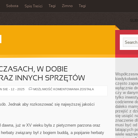
Sobota
Tagi
Zimno
Tagi
Spis Treści
SUB
I
 CZASACH, W DOBIE
Współczesne 
AZ INNYCH SPRZĘTÓW
kiedykolwiek
często zapom
wyłącznie dr
W
SIE - 12 - 2025
MOŻLIWOŚĆ KOMENTOWANIA
ZOSTAŁA
czy w danym 
DZISIEJSZYCH
CZASACH,
tylko inwest
W
codzienne d
DOBIE
osób. Jednak aby rozkoszować się najwyższej jakości
KOMPUTERÓW
daleko mamy
ORAZ
przejść z dz
INNYCH
się usiąść n
SPRZĘTÓW
znaczenie dl
musi być od 
j od dawna, już w XV wieku była z pietyzmem parzona oraz
latających 
a herbaty związany był z bogiem buddą, a popijanie herbaty
wiele ważnie