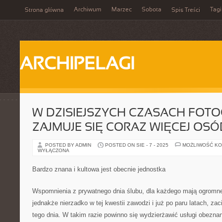
Archiwum
Marzec
Sobota
Tagi
Strona główna
Spis Treści
ARCHIPELAGI
W DZISIEJSZYCH CZASACH FOTO
ZAJMUJE SIĘ CORAZ WIĘCEJ OSÓ
POSTED BY ADMIN
POSTED ON SIE - 7 - 2025
MOŻLIWOŚĆ K
WYŁĄCZONA
Bardzo znana i kultowa jest obecnie jednostka
Wspomnienia z prywatnego dnia ślubu, dla każdego mają ogromn
jednakże nierzadko w tej kwestii zawodzi i już po paru latach, za
tego dnia. W takim razie powinno się wydzierżawić usługi obeznan