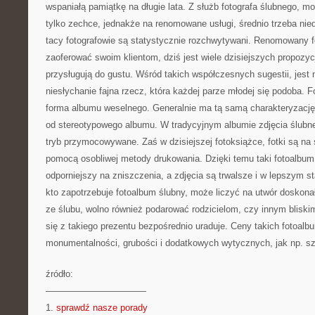
wspaniałą pamiątkę na długie lata. Z służb fotografa ślubnego, m
tylko zechce, jednakże na renomowane usługi, średnio trzeba ni
tacy fotografowie są statystycznie rozchwytywani. Renomowany f
zaoferować swoim klientom, dziś jest wiele dzisiejszych propozyc
przysługują do gustu. Wśród takich współczesnych sugestii, jest 
niesłychanie fajna rzecz, która każdej parze młodej się podoba. F
forma albumu weselnego. Generalnie ma tą samą charakteryzację
od stereotypowego albumu. W tradycyjnym albumie zdjęcia ślubne
tryb przymocowywane. Zaś w dzisiejszej fotoksiążce, fotki są na 
pomocą osobliwej metody drukowania. Dzięki temu taki fotoalbum j
odporniejszy na zniszczenia, a zdjęcia są trwalsze i w lepszym st
kto zapotrzebuje fotoalbum ślubny, może liczyć na utwór doskonał
ze ślubu, wolno również podarować rodzicielom, czy innym blis
się z takiego prezentu bezpośrednio uraduje. Ceny takich fotoal
monumentalności, grubości i dodatkowych wytycznych, jak np. s
źródło:
———————————
1.
sprawdź nasze porady