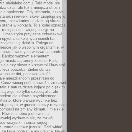
ić niedaleko domu. Taki model nie
dza czas, ale też zmniejsza stres i
acje społeczne. Gdy piekarnia, szkoła,
stanek i niewielki skwer znajdują się w
eru, mieszkańcy rzadziej są skazani
 stanie w korkach. To z kolei oznacza
 mniej spalin i więcej energii na
. Urbanistyka przyjazna człowiekowi
a upychaniu kolejnych osiedli tam,
 znajdzie się działka. Polega na
mieście jak o wspólnym organizmie, w
a nowa inwestycja wpływa na komfort
zi. Bardzo ważnym elementem
 miasta są tereny zielone. Park,
aleja czy skwer z krzewami i ławkami
s, lecz potrzeba. Zieleń obniża
w upalne dni, poprawia jakość
daje mieszkańcom przestrzeń do
 Coraz więcej osób zauważa, że nawet
ntakt z naturą działa kojąco po ciężkim
 są więc nie tylko ozdobą ulic, ale
arciem dla zdrowia psychicznego i
Miasto, które planuje wycinkę bez
stępczych, w gruncie rzeczy rezygnuje
porności na zmiany klimatu i miejskie
. Równie istotna jest kwestia
Dawniej wydawało się, że rozwój
ede wszystkim coraz więcej
i coraz szersze jezdnie. Dziś widać
, że takie podejście ma granice. Nawet