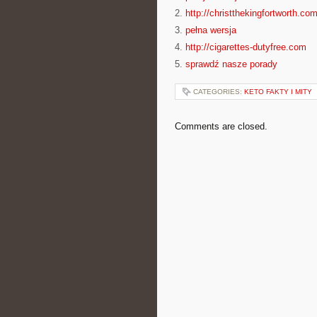
2.
http://christthekingfortworth.co
3.
pełna wersja
4.
http://cigarettes-dutyfree.com
5.
sprawdź nasze porady
CATEGORIES:
KETO FAKTY I MITY
Comments are closed.