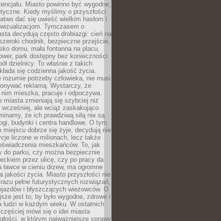
tencjału. Miasto powinno być wygodne,
ntyczne. Kiedy myślimy o przyszłości
 łatwo dać się uwieść wielkim hasłom i
wizualizacjom. Tymczasem o
sta decydują często drobiazgi: cień na
szeroki chodnik, bezpieczne przejście,
lisko domu, mała fontanna na placu,
ower, park dostępny bez konieczności
ół dzielnicy. To właśnie z takich
łada się codzienna jakość życia.
e rozumie potrzeby człowieka, nie musi
konywać reklamą. Wystarczy, że
 nim mieszka, pracuje i odpoczywa.
miasta zmieniają się szybciej niż
 wcześniej, ale wciąż zaskakująco
inamy, że ich prawdziwą siłą nie są
ogi, budynki i centra handlowe. O tym,
miejscu dobrze się żyje, decydują nie
ycje liczone w milionach, lecz także
oświadczenia mieszkańców. To, jak
 do parku, czy można bezpiecznie
ieckiem przez ulicę, czy po pracy da
a ławce w cieniu drzew, ma ogromne
a jakości życia. Miasto przyszłości nie
razu pełne futurystycznych rozwiązań,
pojazdów i błyszczących wieżowców. O
jsze jest to, by było wygodne, zdrowe i
a ludzi w każdym wieku. W ostatnich
 częściej mówi się o idei miasta
egłości, w którym najważniejsze sprawy