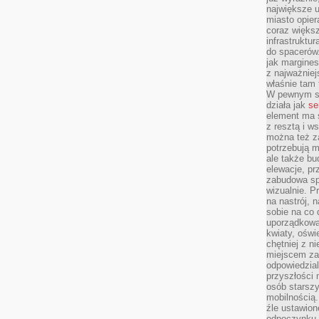
największe ul
miasto opier
coraz większ
infrastruktu
do spacerów.
jak margines
z najważniej
właśnie tam
W pewnym se
działa jak
se
element ma s
z resztą i w
można też z
potrzebują m
ale także b
elewacje, p
zabudowa sp
wizualnie. 
na nastrój, 
sobie na co 
uporządkowan
kwiaty, oświ
chętniej z ni
miejscem za
odpowiedzial
przyszłości 
osób starszy
mobilnością.
źle ustawion
odpoczynku to