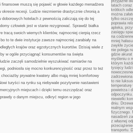
przyjazne dl
WYNIKI
ki finansowe muszą się pojawić w głowie każdego menadżera
PIENIĘŻNE
latach coraz
krótkich odl
 okresie recesji. Ludzie niezmiernie drastycznie chronią a
można załatw
 doborowych hotelach z pewnością zaliczają się do tej
tylko oszczę
poprawia rel
adomy człowiek jest w stanie rezygnować. Sprawdź białka
apteka, przy
zasięgu spac
re tracą swoich wiernych klientów, najmocniej cierpią rzecz
na codzienne
, bo to te dwie instytucje zawsze najmocniej zarabiały na
mniej hałasu,
zwykłe życie
ległych krajów oraz egzotycznych kurortów. Dzisiaj wiele z
nie polega n
, by w ogóle przyciągnąć konsumentów na święta
gdzie akurat
myśleniu o 
ludzie zaczęli samodzielnie wyszukiwać namiarów na
którym każd
tysięcy lud
legi, podniosła się mocno konkurencyjność oraz przez to też
nowoczesnego
ą chociażby prywatne kwatery albo mają mniej komfortowy
zadrzewiona 
to nie luksu
 Nowi turyści na rynku są niebywale pozytywnie nastawieni
temperaturę 
mercyjnych miejscach i dzięki temu oszczędzać oraz
powietrza i 
odpoczynku.
 prawdy o danym miejscu, odkryć region w jego
niewielki ko
dniu. Drzewa
realnym wsp
fizycznego. 
nasadzeń za
z własnej od
przeciążenie
transportu. 