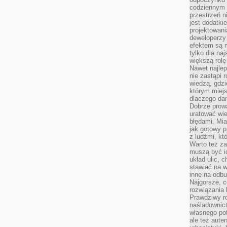
codziennym 
przestrzeń n
jest dodatki
projektowani
deweloperzy
efektem są m
tylko dla na
większą rolę
Nawet najle
nie zastąpi
wiedzą, gdzi
którym miejs
dlaczego da
Dobrze prow
uratować wi
błędami. Mia
jak gotowy 
z ludźmi, kt
Warto też za
muszą być i
układ ulic, 
stawiać na w
inne na odb
Najgorsze, c
rozwiązania 
Prawdziwy r
naśladownic
własnego po
ale też aute