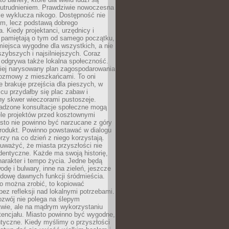
utrudnieniem. Prawdziwie nowoczesna
ie wyklucza nikogo. Dostępność nie
em, lecz podstawą dobrego
a. Kiedy projektanci, urzędnicy i
 pamiętają o tym od samego początku,
iejsca wygodne dla wszystkich, a nie
jszybszych i najsilniejszych. Coraz
 odgrywa także lokalna społeczność.
piej narysowany plan zagospodarowania
 rozmowy z mieszkańcami. To oni
e brakuje przejścia dla pieszych, w
cu przydałby się plac zabaw i
ny skwer wieczorami pustoszeje.
adzone konsultacje społeczne mogą
ele projektów przed kosztownymi
sto nie powinno być narzucane z góry
produkt. Powinno powstawać w dialogu
órzy na co dzień z niego korzystają.
uważyć, że miasta przyszłości nie
dentyczne. Każde ma swoją historię,
charakter i tempo życia. Jedne będą
odę i bulwary, inne na zieleń, jeszcze
udowę dawnych funkcji śródmieścia.
o można zrobić, to kopiować
bez refleksji nad lokalnymi potrzebami.
ozwój nie polega na ślepym
twie, ale na mądrym wykorzystaniu
tencjału. Miasto powinno być wygodne,
ntyczne. Kiedy myślimy o przyszłości