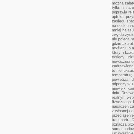
można załatw
tylko oszczę
poprawia rel
apteka, przy
zasięgu spac
na codzienne
mniej hałasu,
zwykłe życie
nie polega n
gdzie akurat
myśleniu o 
którym każd
tysięcy lud
nowoczesnego
zadrzewiona 
to nie luksu
temperaturę 
powietrza i 
odpoczynku.
niewielki ko
dniu. Drzewa
realnym wsp
fizycznego. 
nasadzeń za
z własnej od
przeciążenie
transportu. 
oznacza prz
samochodów 
już wyraźnie