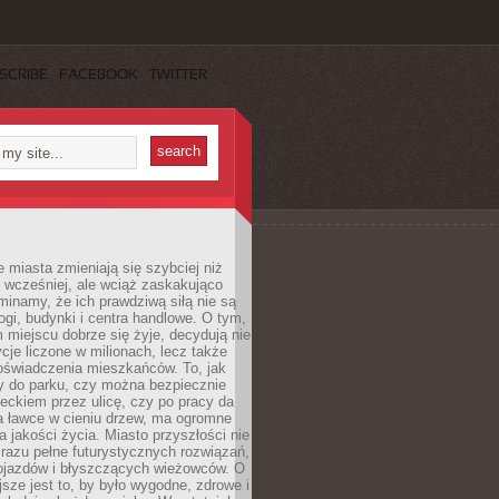
SCRIBE
FACEBOOK
TWITTER
miasta zmieniają się szybciej niż
 wcześniej, ale wciąż zaskakująco
inamy, że ich prawdziwą siłą nie są
ogi, budynki i centra handlowe. O tym,
miejscu dobrze się żyje, decydują nie
ycje liczone w milionach, lecz także
oświadczenia mieszkańców. To, jak
 do parku, czy można bezpiecznie
ieckiem przez ulicę, czy po pracy da
a ławce w cieniu drzew, ma ogromne
a jakości życia. Miasto przyszłości nie
razu pełne futurystycznych rozwiązań,
pojazdów i błyszczących wieżowców. O
jsze jest to, by było wygodne, zdrowe i