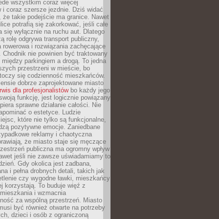
ede wszystkim coraz więcej
i coraz szersze jezdnie. Dziś widać
, że takie podejście ma granice. Nawet
ice potrafią się zakorkować, jeśli całe
a się wyłącznie na ruchu aut. Dlatego
ą rolę odgrywa transport publiczny,
ra rowerowa i rozwiązania zachęcające
 Chodnik nie powinien być traktowany
 między parkingiem a drogą. To jedna
szych przestrzeni w mieście, bo
 toczy się codzienność mieszkańców.
nsie dobrze zaprojektowane miasto
rwis dla profesjonalistów
bo każdy jego
woją funkcję, jest logicznie powiązany
spiera sprawne działanie całości. Nie
apominać o estetyce. Ludzie
iejsc, które nie tylko są funkcjonalne,
udzą pozytywne emocje. Zaniedbane
rzypadkowe reklamy i chaotyczna
rawiają, że miasto staje się męczące
Przestrzeń publiczna ma ogromny wpływ
nawet jeśli nie zawsze uświadamiamy to
dzień. Gdy okolica jest zadbana,
a i pełna drobnych detali, takich jak
etlenie czy wygodne ławki, mieszkańcy
ej korzystają. To buduje więź z
mieszkania i wzmacnia
ność za wspólną przestrzeń. Miasto
musi być również otwarte na potrzeby
ch, dzieci i osób z ograniczoną