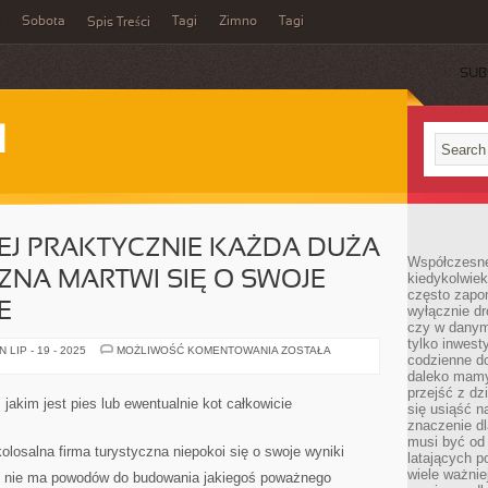
Sobota
Tagi
Zimno
Tagi
Spis Treści
SUB
I
CEJ PRAKTYCZNIE KAŻDA DUŻA
Współczesne 
ZNA MARTWI SIĘ O SWOJE
kiedykolwiek
często zapom
E
wyłącznie dr
czy w danym 
tylko inwest
W
LIP - 19 - 2025
MOŻLIWOŚĆ KOMENTOWANIA
ZOSTAŁA
codzienne d
CHWILI
BIEŻĄCEJ
daleko mamy
PRAKTYCZNIE
przejść z dz
KAŻDA
jakim jest pies lub ewentualnie kot całkowicie
się usiąść n
DUŻA
FIRMA
znaczenie dl
TURYSTYCZNA
musi być od 
MARTWI
olosalna firma turystyczna niepokoi się o swoje wyniki
latających 
SIĘ
O
wiele ważnie
wili nie ma powodów do budowania jakiegoś poważnego
SWOJE