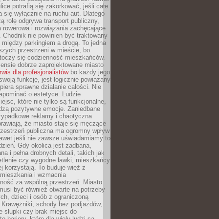
ice potrafią się zakorkować, jeśli całe
a się wyłącznie na ruchu aut. Dlatego
ą rolę odgrywa transport publiczny,
ra rowerowa i rozwiązania zachęcające
 Chodnik nie powinien być traktowany
 między parkingiem a drogą. To jedna
szych przestrzeni w mieście, bo
 toczy się codzienność mieszkańców.
nsie dobrze zaprojektowane miasto
rwis dla profesjonalistów
bo każdy jego
woją funkcję, jest logicznie powiązany
spiera sprawne działanie całości. Nie
apominać o estetyce. Ludzie
iejsc, które nie tylko są funkcjonalne,
udzą pozytywne emocje. Zaniedbane
rzypadkowe reklamy i chaotyczna
rawiają, że miasto staje się męczące
Przestrzeń publiczna ma ogromny wpływ
nawet jeśli nie zawsze uświadamiamy to
dzień. Gdy okolica jest zadbana,
a i pełna drobnych detali, takich jak
etlenie czy wygodne ławki, mieszkańcy
ej korzystają. To buduje więź z
mieszkania i wzmacnia
ność za wspólną przestrzeń. Miasto
musi być również otwarte na potrzeby
ch, dzieci i osób z ograniczoną
 Krawężniki, schody bez podjazdów,
e słupki czy brak miejsc do
 bariery, które dla wielu ludzi są