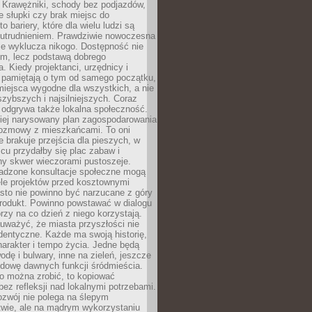
 Krawężniki, schody bez podjazdów,
e słupki czy brak miejsc do
 bariery, które dla wielu ludzi są
utrudnieniem. Prawdziwie nowoczesna
ie wyklucza nikogo. Dostępność nie
em, lecz podstawą dobrego
a. Kiedy projektanci, urzędnicy i
 pamiętają o tym od samego początku,
iejsca wygodne dla wszystkich, a nie
jszybszych i najsilniejszych. Coraz
 odgrywa także lokalna społeczność.
piej narysowany plan zagospodarowania
 rozmowy z mieszkańcami. To oni
e brakuje przejścia dla pieszych, w
cu przydałby się plac zabaw i
ny skwer wieczorami pustoszeje.
adzone konsultacje społeczne mogą
ele projektów przed kosztownymi
sto nie powinno być narzucane z góry
produkt. Powinno powstawać w dialogu
órzy na co dzień z niego korzystają.
uważyć, że miasta przyszłości nie
dentyczne. Każde ma swoją historię,
charakter i tempo życia. Jedne będą
odę i bulwary, inne na zieleń, jeszcze
udowę dawnych funkcji śródmieścia.
o można zrobić, to kopiować
bez refleksji nad lokalnymi potrzebami.
ozwój nie polega na ślepym
twie, ale na mądrym wykorzystaniu