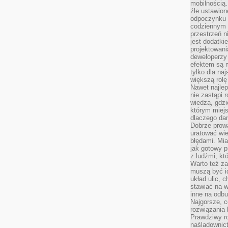
mobilnością.
źle ustawion
odpoczynku to
codziennym 
przestrzeń n
jest dodatki
projektowani
deweloperzy
efektem są m
tylko dla na
większą rolę
Nawet najle
nie zastąpi
wiedzą, gdzi
którym miejs
dlaczego da
Dobrze prow
uratować wi
błędami. Mia
jak gotowy 
z ludźmi, kt
Warto też za
muszą być i
układ ulic, 
stawiać na w
inne na odb
Najgorsze, c
rozwiązania 
Prawdziwy r
naśladownic