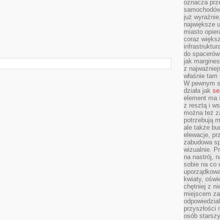
oznacza prz
m
samochodów 
już wyraźnie
największe ul
miasto opier
coraz większ
infrastruktu
do spacerów.
jak margines
z najważniej
właśnie tam
W pewnym se
działa jak
se
element ma s
z resztą i w
można też z
potrzebują m
ale także b
elewacje, p
zabudowa sp
wizualnie. 
na nastrój, 
sobie na co 
uporządkowan
kwiaty, oświ
chętniej z ni
miejscem za
odpowiedzial
przyszłości 
osób starszy