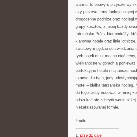
alarmu, to obawy o przyszłe wyni
czy prezesa firmy funkcjonującej w
drogocenne podróże oraz noclegi w
grupy kosztów, z jakiej każdy świ
tatrzańska.Prócz biur podróży, któ
klarowna hotele oraz linie lotnicze
światowym pędzie do zwiedzania od
tych hoteli musi mocno ciąć ceny
wielkanocne w górach a ponieważ 
perfekcyjne hotele i najtańsze noc
szansa dla tych, jacy udostępniaj
motel – białka tatrzańska nocleg.
do tego, żeby nocować w mniej ko
odszukać się zdecydowanie bliżej
niezafałszowanej formie.
źródło:
———————————
1.
przejdź dalej