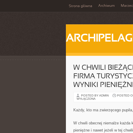
Archiwum
Marzec
Strona główna
ARCHIPELAG
W CHWILI BIEŻĄ
FIRMA TURYSTYC
WYNIKI PIENIĘŻN
POSTED BY ADMIN
POSTED ON 
WYŁĄCZONA
Każdy, kto ma zwierzęcego pupila, 
W chwili obecnej niemalże każda k
pieniężne i nawet jeżeli w tej ch