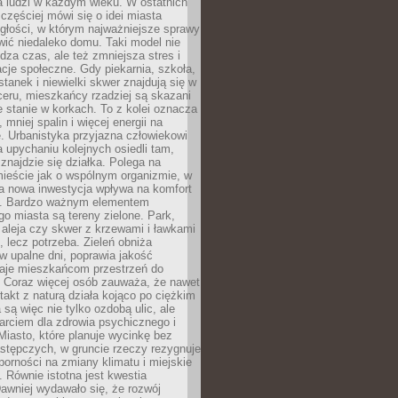
a ludzi w każdym wieku. W ostatnich
 częściej mówi się o idei miasta
egłości, w którym najważniejsze sprawy
ić niedaleko domu. Taki model nie
dza czas, ale też zmniejsza stres i
acje społeczne. Gdy piekarnia, szkoła,
stanek i niewielki skwer znajdują się w
eru, mieszkańcy rzadziej są skazani
 stanie w korkach. To z kolei oznacza
 mniej spalin i więcej energii na
. Urbanistyka przyjazna człowiekowi
a upychaniu kolejnych osiedli tam,
 znajdzie się działka. Polega na
mieście jak o wspólnym organizmie, w
a nowa inwestycja wpływa na komfort
zi. Bardzo ważnym elementem
 miasta są tereny zielone. Park,
aleja czy skwer z krzewami i ławkami
s, lecz potrzeba. Zieleń obniża
w upalne dni, poprawia jakość
daje mieszkańcom przestrzeń do
 Coraz więcej osób zauważa, że nawet
ntakt z naturą działa kojąco po ciężkim
 są więc nie tylko ozdobą ulic, ale
arciem dla zdrowia psychicznego i
Miasto, które planuje wycinkę bez
stępczych, w gruncie rzeczy rezygnuje
porności na zmiany klimatu i miejskie
. Równie istotna jest kwestia
Dawniej wydawało się, że rozwój