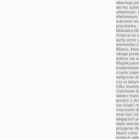
własnego po
ale też aute
urbanistyki,
efektownym 
sukcesie mia
przystanku, 
biblioteka b
miejsce na r
jazdy przez p
elementów sk
Miasto, któr
nikogo prze
dobrze się w
Współczesne 
kiedykolwiek
często zapom
wyłącznie dr
czy w danym 
tylko inwest
codzienne d
daleko mamy
przejść z dz
się usiąść n
znaczenie dl
musi być od 
latających 
wiele ważnie
przyjazne dl
latach coraz
krótkich odl