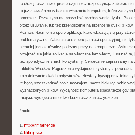
to dłużej, oraz nawet proste czynności rozpoczynają zabierać ni
to już zauważalne w trakcie włączania komputera, które zaczyna
procesem. Przyczyna ma prawo być przeładowanie dysku. Probl
przez usuwanie, lub też przenoszenie na przenośne dyski plikó
Poznań. Nadmiernie sporo aplikacji, które włączają się przy starc
problematyczne. Zabierają one sporo pamięci operacyjnej, nie tyl
niemniej jednak również podczas pracy na komputerze. Wskutek 
przyjrzeć się jakie aplikacje są włączane bez wiedzy i usunąć te, 
też sporadycznie z nich korzystamy. Serdecznie zapraszamy na w
tabletów Wrocław. Pogorszenie wydajności systemy z pewnością 
zainstalowania dwóch antywirusów. Niestety bywają oraz takie s
te będą przeszkadzać sobie nawzajem, nawet blokując sobie wza
wyznaczonych plików. Wydajność komputera spada także gdy pra
miejscu występuje mnóstwo kurzu oraz zanieczyszczeń.
źródło:
———————————
1.
http://nmfarner.de
2.
kliknij tutaj