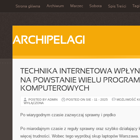
Archiwum
Marzec
Sobota
Tagi
Strona główna
Spis Treści
ARCHIPELAGI
TECHNIKA INTERNETOWA WPŁYN
NA POWSTANIE WIELU PROGRA
KOMPUTEROWYCH
POSTED BY ADMIN
POSTED ON SIE - 11 - 2025
MOŻLIWOŚĆ 
WYŁĄCZONA
Po wiarygodnym czasie zazwyczaj sprawny i prędko
Po miarodajnym czasie z reguły sprawny oraz szybko działający 
więcej trudności. Wobec tego wypróbuj skup laptopów Warszawa. A