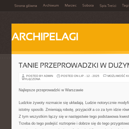
Archiwum
Marzec
Sobota
Tagi
Strona główna
Spis Treści
ARCHIPELAGI
TANIE PRZEPROWADZKI W DUŻYM
POSTED BY ADMIN
POSTED ON LIP - 12 - 2025
MOŻLIWOŚĆ 
WYŁĄCZONA
Najlepsze przeprowadzki w Warszawie
Ludzkie żywoty rozmaicie się układają. Ludzie notorycznie modyfi
istotny sposób. Zmieniają robotę, przyjaciół a co za tym idzie ró
Z tym wszystkim łączy się w następstwie tego podstawowa kwesti
Trzeba do tego podejść roztropnie i dobrze się do tego przygoto