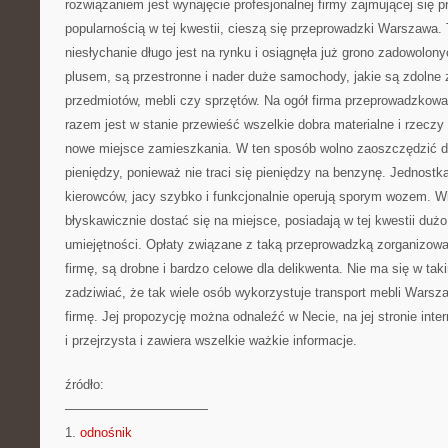
rozwiązaniem jest wynajęcie profesjonalnej firmy zajmującej się
popularnością w tej kwestii, cieszą się przeprowadzki Warszawa.
niesłychanie długo jest na rynku i osiągnęła już grono zadowolony
plusem, są przestronne i nader duże samochody, jakie są zdolne 
przedmiotów, mebli czy sprzętów. Na ogół firma przeprowadzko
razem jest w stanie przewieść wszelkie dobra materialne i rzeczy 
nowe miejsce zamieszkania. W ten sposób wolno zaoszczędzić d
pieniędzy, ponieważ nie traci się pieniędzy na benzynę. Jednostk
kierowców, jacy szybko i funkcjonalnie operują sporym wozem. Wi
błyskawicznie dostać się na miejsce, posiadają w tej kwestii duż
umiejętności. Opłaty związane z taką przeprowadzką zorganizowa
firmę, są drobne i bardzo celowe dla delikwenta. Nie ma się w t
zadziwiać, że tak wiele osób wykorzystuje transport mebli Wars
firmę. Jej propozycję można odnaleźć w Necie, na jej stronie inter
i przejrzysta i zawiera wszelkie ważkie informacje.
źródło:
———————————
1.
odnośnik