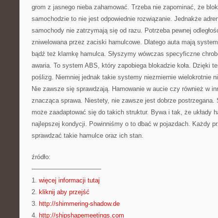
grom z jasnego nieba zahamować. Trzeba nie zapominać, że blo
samochodzie to nie jest odpowiednie rozwiązanie. Jednakże adrena
samochody nie zatrzymają się od razu. Potrzeba pewnej odległośc
zniwelowana przez zaciski hamulcowe. Dlatego auta mają system 
bądź też klamkę hamulca. Słyszymy wówczas specyficzne chrobota
awaria. To system ABS, który zapobiega blokadzie koła. Dzięki t
poślizg. Niemniej jednak takie systemy niezmiernie wielokrotnie n
Nie zawsze się sprawdzają. Hamowanie w aucie czy również w inn
znacząca sprawa. Niestety, nie zawsze jest dobrze postrzegana.
może zaadaptować się do takich struktur. Bywa i tak, że układy 
najlepszej kondycji. Powinniśmy o to dbać w pojazdach. Każdy pr
sprawdzać takie hamulce oraz ich stan.
źródło:
———————————
1.
więcej informacji tutaj
2.
kliknij aby przejść
3.
http://shimmering-shadow.de
4.
http://shipshapemeetings.com