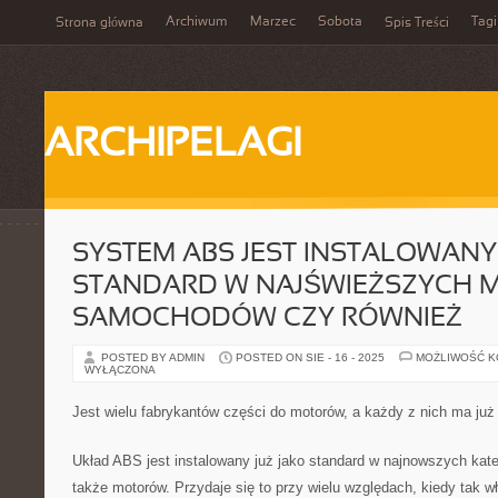
Archiwum
Marzec
Sobota
Tagi
Strona główna
Spis Treści
ARCHIPELAGI
SYSTEM ABS JEST INSTALOWANY
STANDARD W NAJŚWIEŻSZYCH 
SAMOCHODÓW CZY RÓWNIEŻ
POSTED BY ADMIN
POSTED ON SIE - 16 - 2025
MOŻLIWOŚĆ 
WYŁĄCZONA
Jest wielu fabrykantów części do motorów, a każdy z nich ma już
Układ ABS jest instalowany już jako standard w najnowszych ka
także motorów. Przydaje się to przy wielu względach, kiedy tak w