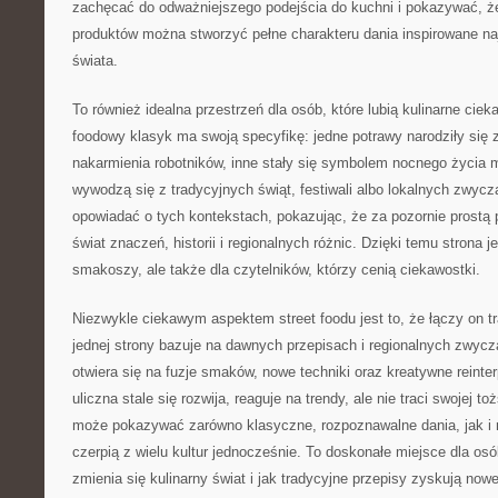
zachęcać do odważniejszego podejścia do kuchni i pokazywać, ż
produktów można stworzyć pełne charakteru dania inspirowane na
świata.
To również idealna przestrzeń dla osób, które lubią kulinarne ciek
foodowy klasyk ma swoją specyfikę: jedne potrawy narodziły się 
nakarmienia robotników, inne stały się symbolem nocnego życia m
wywodzą się z tradycyjnych świąt, festiwali albo lokalnych zwyc
opowiadać o tych kontekstach, pokazując, że za pozornie prostą 
świat znaczeń, historii i regionalnych różnic. Dzięki temu strona je
smakoszy, ale także dla czytelników, którzy cenią ciekawostki.
Niezwykle ciekawym aspektem street foodu jest to, że łączy on t
jednej strony bazuje na dawnych przepisach i regionalnych zwycza
otwiera się na fuzje smaków, nowe techniki oraz kreatywne reinte
uliczna stale się rozwija, reaguje na trendy, ale nie traci swojej 
może pokazywać zarówno klasyczne, rozpoznawalne dania, jak i 
czerpią z wielu kultur jednocześnie. To doskonałe miejsce dla osób
zmienia się kulinarny świat i jak tradycyjne przepisy zyskują nowe