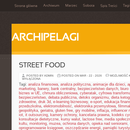
Archiwum
Marzec
Sobota
Tagi
Strona główna
Spis Treści
ARCHIPELAGI
STREET FOOD
POSTED BY ADMIN
POSTED ON MAR - 22 - 2026
MOŻLIWOŚĆ 
WYŁĄCZONA
Tagi:
analiza finansowa
,
analiza polityczna
,
animacje dla dzieci
,
a
marketing
,
banery
,
bank centralny
,
bezpieczeństwo danych
,
biuro
biznes w UE
,
chmura obliczeniowa
,
cyberatak
,
cyfrowa transform
bezpieczeństwo
,
debata publiczna
,
detoks organizmu
,
dieta keto
zdrowotne
,
druk 3d
,
e-learning biznesowy
,
e-sport
,
edukacja finan
przedszkolna
,
elektromobilność
,
elektronika przemysłowa
,
filmma
geopolityka
,
geriatra
,
gluten free
,
gry mobilne
,
inflacja
,
influencer 
iot
,
it outsourcing
,
kamery ochrony
,
kancelaria prawna
,
kodeks cyw
konsultacje dietetyczne
,
kursy walut
,
lactose free
,
media społeczn
kultu
,
monitoring
,
muzea
,
ochrona danych
,
opieka nad seniorami
,
oprogramowanie księgowe
,
oszczędzanie energii
,
pamiątki turyst