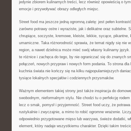
jedynie zbiorem kulinarnych treści, lecz również opowieścią o t
emocje i przywoływać obrazy odległych miejsc.
Street food ma jeszcze jedną ogromną zaletę: jest pełen kontras
zarówno potrawy ostre i wyraziste, jak i delikatne oraz subtelne. 
chrupiące, soczyste, kremowe, kleiste, lekkie, sycące, pikantne, 
umamiczne. Taka różnorodność sprawia, że temat nigdy się nie w
region, a nawet dzielnica może mieć swój własny kulinarny język.
te różnice i zachęca do tego, by nie ograniczać się do znanych
połączeń, nowych przypraw i nowych form podania. To strona dla l
kuchnia świata nie kończy się na kilku najpopularniejszych daniac
tysiące lokalnych specjałów i codziennych przysmaków.
Ważnym elementem takiej strony jest także inspiracja do domowe
swobodnym, nieformalnym stylu. Nie chodzi tu o perfekcję rodem z
lecz o smak, pomysł i przyjemność. Street food uczy, że potrawa
rustykalnie i zwyczajnie, a mimo to robić ogromne wrażenie. Licz
odpowiednio przygotowane mięso lub warzywa, świeże dodatki, wł
element, który nadaje wszystkiemu charakter. Dzięki takim treś