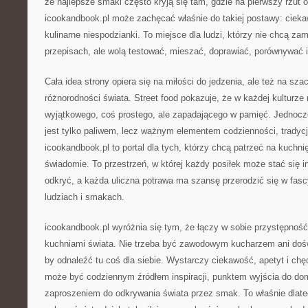
że najlepsze smaki często kryją się tam, gdzie na pierwszy rzut 
icookandbook.pl może zachęcać właśnie do takiej postawy: cieka
kulinarne niespodzianki. To miejsce dla ludzi, którzy nie chcą za
przepisach, ale wolą testować, mieszać, doprawiać, porównywać 
Cała idea strony opiera się na miłości do jedzenia, ale też na sza
różnorodności świata. Street food pokazuje, że w każdej kulturz
wyjątkowego, coś prostego, ale zapadającego w pamięć. Jednocze
jest tylko paliwem, lecz ważnym elementem codzienności, tradycj
icookandbook.pl to portal dla tych, którzy chcą patrzeć na kuchnię 
świadomie. To przestrzeń, w której każdy posiłek może stać się i
odkryć, a każda uliczna potrawa ma szansę przerodzić się w fas
ludziach i smakach.
icookandbook.pl wyróżnia się tym, że łączy w sobie przystępnoś
kuchniami świata. Nie trzeba być zawodowym kucharzem ani do
by odnaleźć tu coś dla siebie. Wystarczy ciekawość, apetyt i ch
może być codziennym źródłem inspiracji, punktem wyjścia do d
zaproszeniem do odkrywania świata przez smak. To właśnie dlate