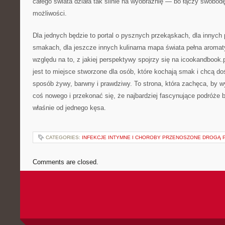
całego świata działa tak silnie na wyobraźnię — bo łączy swob
możliwości.
Dla jednych będzie to portal o pysznych przekąskach, dla innych
smakach, dla jeszcze innych kulinarna mapa świata pełna aroma
względu na to, z jakiej perspektywy spojrzy się na icookandbook.
jest to miejsce stworzone dla osób, które kochają smak i chcą d
sposób żywy, barwny i prawdziwy. To strona, która zachęca, by w
coś nowego i przekonać się, że najbardziej fascynujące podróże 
właśnie od jednego kęsa.
CATEGORIES:
INFEKCJE INTYMNE I CHOROBY PRZENOSZONE DROGĄ 
Comments are closed.