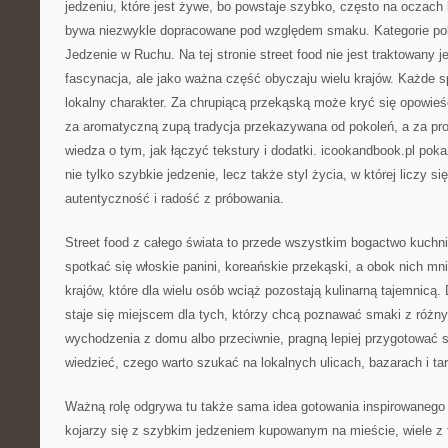
jedzeniu, które jest żywe, bo powstaje szybko, często na oczach 
bywa niezwykle dopracowane pod względem smaku. Kategorie po
Jedzenie w Ruchu. Na tej stronie street food nie jest traktowany j
fascynacja, ale jako ważna część obyczaju wielu krajów. Każde spe
lokalny charakter. Za chrupiącą przekąską może kryć się opowieś
za aromatyczną zupą tradycja przekazywana od pokoleń, a za p
wiedza o tym, jak łączyć tekstury i dodatki. icookandbook.pl poka
nie tylko szybkie jedzenie, lecz także styl życia, w której liczy s
autentyczność i radość z próbowania.
Street food z całego świata to przede wszystkim bogactwo kuchni
spotkać się włoskie panini, koreańskie przekąski, a obok nich mn
krajów, które dla wielu osób wciąż pozostają kulinarną tajemnicą.
staje się miejscem dla tych, którzy chcą poznawać smaki z różny
wychodzenia z domu albo przeciwnie, pragną lepiej przygotować si
wiedzieć, czego warto szukać na lokalnych ulicach, bazarach i ta
Ważną rolę odgrywa tu także sama idea gotowania inspirowanego u
kojarzy się z szybkim jedzeniem kupowanym na mieście, wiele z