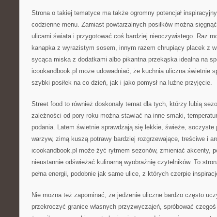
Strona o takiej tematyce ma także ogromny potencjał inspiracyjn
codzienne menu. Zamiast powtarzalnych posiłków można sięgnąć
ulicami świata i przygotować coś bardziej nieoczywistego. Raz 
kanapka z wyrazistym sosem, innym razem chrupiący placek z 
sycąca miska z dodatkami albo pikantna przekąska idealna na s
icookandbook.pl może udowadniać, że kuchnia uliczna świetnie s
szybki posiłek na co dzień, jak i jako pomysł na luźne przyjęcie.
Street food to również doskonały temat dla tych, którzy lubią se
zależności od pory roku można stawiać na inne smaki, temperatur
podania. Latem świetnie sprawdzają się lekkie, świeże, soczyste p
warzyw, zimą kuszą potrawy bardziej rozgrzewające, treściwe i a
icookandbook.pl może żyć rytmem sezonów, zmieniać akcenty, po
nieustannie odświeżać kulinarną wyobraźnię czytelników. To stron
pełna energii, podobnie jak same ulice, z których czerpie inspiracj
Nie można też zapominać, że jedzenie uliczne bardzo często ucz
przekroczyć granice własnych przyzwyczajeń, spróbować czegoś 