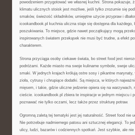
powodzeniem przygotować we własnej kuchni. Strona pokazuje, 
klimatu ulicznych stoisk jest możliwe, jeśli tylko zrozumie się p
smaków, świeżość składników, umiejętne użycie przypraw i dbałoś
icookandbook.pl kuchnia uliczna staje się dostępna dla każdego
poszukiwania. To miejsce, gdzie nawet początkujący mogą przeko
inspirowanych światem przekąsek nie musi być trudne, a efekt po
charakterem.
Strona przyciąga osoby ciekawe świata, bo street food jest niero
podróżami. Każde miasto ma swoje kulinarne symbole, swoje ulicz
smaki. W jednych krajach królują ostre sosy i pikantne marynaty
zioła, cytrusy i chrupiące dodatki. Są miejsca, w których najważn
mięsem, i takie, gdzie uliczne jedzenie opiera się na warzywach,
cieście. icookandbook.pl zbiera te inspiracje w jednym miejscu i
poznawać nie tylko oczami, lecz także przez strukturę potraw.
Ogromną zaletą tej tematyki jest jej naturalność. Street food nie 
Nie potrzebuje nadmiernego patosu ani sztucznej elegancji. To je
ulicy, ludzi, bazarów i codziennych spotkań. Jest szybkie, ale nie 