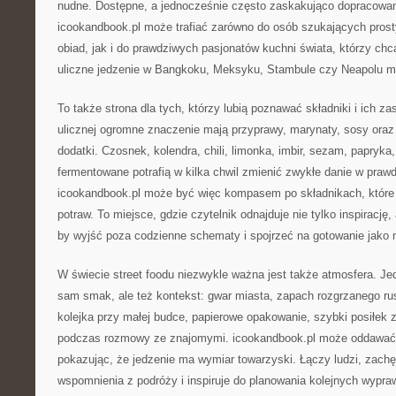
nudne. Dostępne, a jednocześnie często zaskakująco dopracowan
icookandbook.pl może trafiać zarówno do osób szukających pros
obiad, jak i do prawdziwych pasjonatów kuchni świata, którzy chc
uliczne jedzenie w Bangkoku, Meksyku, Stambule czy Neapolu ma
To także strona dla tych, którzy lubią poznawać składniki i ich z
ulicznej ogromne znaczenie mają przyprawy, marynaty, sosy oraz
dodatki. Czosnek, kolendra, chili, limonka, imbir, sezam, papryka
fermentowane potrafią w kilka chwil zmienić zwykłe danie w praw
icookandbook.pl może być więc kompasem po składnikach, które 
potraw. To miejsce, gdzie czytelnik odnajduje nie tylko inspirację
by wyjść poza codzienne schematy i spojrzeć na gotowanie jako 
W świecie street foodu niezwykle ważna jest także atmosfera. Jedz
sam smak, ale też kontekst: gwar miasta, zapach rozgrzanego ru
kolejka przy małej budce, papierowe opakowanie, szybki posiłek 
podczas rozmowy ze znajomymi. icookandbook.pl może oddawać w
pokazując, że jedzenie ma wymiar towarzyski. Łączy ludzi, zach
wspomnienia z podróży i inspiruje do planowania kolejnych wypraw