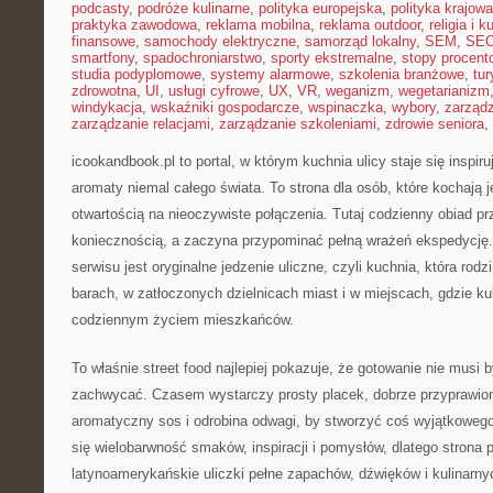
podcasty
,
podróże kulinarne
,
polityka europejska
,
polityka krajowa
praktyka zawodowa
,
reklama mobilna
,
reklama outdoor
,
religia i k
finansowe
,
samochody elektryczne
,
samorząd lokalny
,
SEM
,
SE
smartfony
,
spadochroniarstwo
,
sporty ekstremalne
,
stopy procent
studia podyplomowe
,
systemy alarmowe
,
szkolenia branżowe
,
tur
zdrowotna
,
UI
,
usługi cyfrowe
,
UX
,
VR
,
weganizm
,
wegetarianizm
windykacja
,
wskaźniki gospodarcze
,
wspinaczka
,
wybory
,
zarząd
zarządzanie relacjami
,
zarządzanie szkoleniami
,
zdrowie seniora
,
icookandbook.pl to portal, w którym kuchnia ulicy staje się inspi
aromaty niemal całego świata. To strona dla osób, które kochają j
otwartością na nieoczywiste połączenia. Tutaj codzienny obiad pr
koniecznością, a zaczyna przypominać pełną wrażeń ekspedycj
serwisu jest oryginalne jedzenie uliczne, czyli kuchnia, która rodz
barach, w zatłoczonych dzielnicach miast i w miejscach, gdzie kul
codziennym życiem mieszkańców.
To właśnie street food najlepiej pokazuje, że gotowanie nie musi
zachwycać. Czasem wystarczy prosty placek, dobrze przyprawio
aromatyczny sos i odrobina odwagi, by stworzyć coś wyjątkowego
się wielobarwność smaków, inspiracji i pomysłów, dlatego strona 
latynoamerykańskie uliczki pełne zapachów, dźwięków i kulinarny