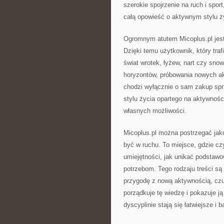
szerokie spojrzenie na ruch i sport
całą opowieść o aktywnym stylu ż
Ogromnym atutem Micoplus.pl jest 
Dzięki temu użytkownik, który tra
świat wrotek, łyżew, nart czy sno
horyzontów, próbowania nowych ak
chodzi wyłącznie o sam zakup spr
stylu życia opartego na aktywnośc
własnych możliwości.
Micoplus.pl można postrzegać jako
być w ruchu. To miejsce, gdzie cz
umiejętności, jak unikać podstaw
potrzebom. Tego rodzaju treści są
przygodę z nową aktywnością, czuj
porządkuje tę wiedzę i pokazuje j
dyscyplinie stają się łatwiejsze i b