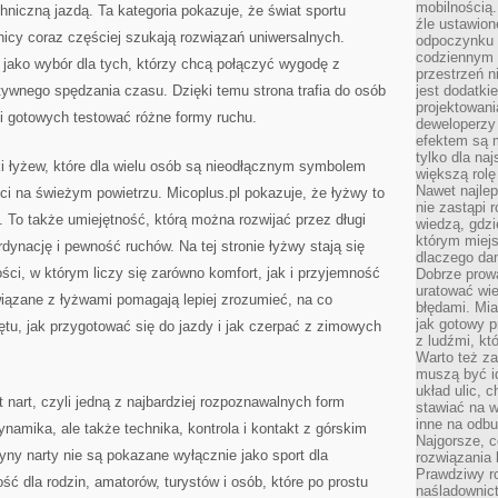
mobilnością.
hniczną jazdą. Ta kategoria pokazuje, że świat sportu
źle ustawion
wnicy coraz częściej szukają rozwiązań uniwersalnych.
odpoczynku to
codziennym 
i jako wybór dla tych, którzy chcą połączyć wygodę z
przestrzeń n
tywnego spędzania czasu. Dzięki temu strona trafia do osób
jest dodatki
projektowani
i gotowych testować różne formy ruchu.
deweloperzy
efektem są m
tylko dla na
 łyżew, które dla wielu osób są nieodłącznym symbolem
większą rolę
Nawet najle
ci na świeżym powietrzu. Micoplus.pl pokazuje, że łyżwy to
nie zastąpi
 To także umiejętność, którą można rozwijać przez długi
wiedzą, gdzi
którym miejs
ynację i pewność ruchów. Na tej stronie łyżwy stają się
dlaczego da
ci, w którym liczy się zarówno komfort, jak i przyjemność
Dobrze prow
uratować wi
wiązane z łyżwami pomagają lepiej zrozumieć, na co
błędami. Mia
jak gotowy 
tu, jak przygotować się do jazdy i jak czerpać z zimowych
z ludźmi, kt
Warto też za
muszą być i
układ ulic, 
 nart, czyli jedną z najbardziej rozpoznawalnych form
stawiać na w
inne na odb
amika, ale także technika, kontrola i kontakt z górskim
Najgorsze, c
yny narty nie są pokazane wyłącznie jako sport dla
rozwiązania 
Prawdziwy r
 dla rodzin, amatorów, turystów i osób, które po prostu
naśladownic