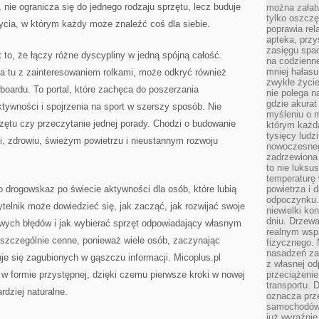
, nie ogranicza się do jednego rodzaju sprzętu, lecz buduje
można załatw
tylko oszczę
ycia, w którym każdy może znaleźć coś dla siebie.
poprawia rel
apteka, przy
zasięgu spac
to, że łączy różne dyscypliny w jedną spójną całość.
na codzienne
mniej hałasu,
fia tu z zainteresowaniem rolkami, może odkryć również
zwykłe życie
wboardu. To portal, które zachęca do poszerzania
nie polega n
gdzie akurat
tywności i spojrzenia na sport w szerszy sposób. Nie
myśleniu o 
zętu czy przeczytanie jednej porady. Chodzi o budowanie
którym każd
tysięcy lud
i, zdrowiu, świeżym powietrzu i nieustannym rozwoju
nowoczesnego
zadrzewiona 
to nie luksu
temperaturę 
 drogowskaz po świecie aktywności dla osób, które lubią
powietrza i 
odpoczynku.
ytelnik może dowiedzieć się, jak zacząć, jak rozwijać swoje
niewielki ko
dniu. Drzewa
owych błędów i jak wybierać sprzęt odpowiadający własnym
realnym wsp
 szczególnie cenne, ponieważ wiele osób, zaczynając
fizycznego. 
nasadzeń za
e się zagubionych w gąszczu informacji. Micoplus.pl
z własnej od
ą w formie przystępnej, dzięki czemu pierwsze kroki w nowej
przeciążenie
transportu. 
ardziej naturalne.
oznacza prz
samochodów 
już wyraźnie