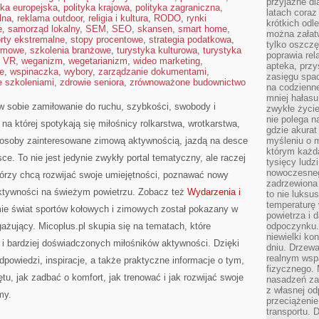
przyjazne dl
yka europejska
,
polityka krajowa
,
polityka zagraniczna
,
latach coraz
lna
,
reklama outdoor
,
religia i kultura
,
RODO
,
rynki
krótkich odl
e
,
samorząd lokalny
,
SEM
,
SEO
,
skansen
,
smart home
,
można załatw
rty ekstremalne
,
stopy procentowe
,
strategia podatkowa
,
tylko oszczę
rmowe
,
szkolenia branżowe
,
turystyka kulturowa
,
turystyka
poprawia rel
,
VR
,
weganizm
,
wegetarianizm
,
wideo marketing
,
apteka, przy
e
,
wspinaczka
,
wybory
,
zarządzanie dokumentami
,
zasięgu spac
e szkoleniami
,
zdrowie seniora
,
zrównoważone budownictwo
na codzienne
mniej hałasu,
y w sobie zamiłowanie do ruchu, szybkości, swobody i
zwykłe życie
nie polega n
 na której spotykają się miłośnicy rolkarstwa, wrotkarstwa,
gdzie akurat
że osoby zainteresowane zimową aktywnością, jazdą na desce
myśleniu o 
którym każd
ce. To nie jest jedynie zwykły portal tematyczny, ale raczej
tysięcy lud
nowoczesnego
tórzy chcą rozwijać swoje umiejętności, poznawać nowy
zadrzewiona 
ktywności na świeżym powietrzu. Zobacz też
Wydarzenia i
to nie luksu
temperaturę 
rmie świat sportów kołowych i zimowych został pokazany w
powietrza i 
żujący. Micoplus.pl skupia się na tematach, które
odpoczynku.
niewielki ko
k i bardziej doświadczonych miłośników aktywności. Dzięki
dniu. Drzewa
realnym wsp
powiedzi, inspiracje, a także praktyczne informacje o tym,
fizycznego. 
u, jak zadbać o komfort, jak trenować i jak rozwijać swoje
nasadzeń za
z własnej od
my.
przeciążenie
transportu. 