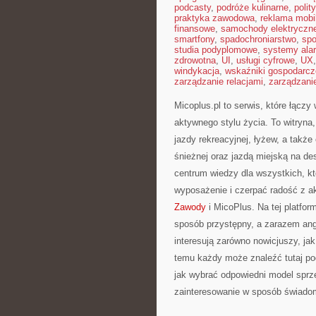
podcasty
,
podróże kulinarne
,
polit
praktyka zawodowa
,
reklama mobi
finansowe
,
samochody elektryczn
smartfony
,
spadochroniarstwo
,
spo
studia podyplomowe
,
systemy ala
zdrowotna
,
UI
,
usługi cyfrowe
,
UX
windykacja
,
wskaźniki gospodarcz
zarządzanie relacjami
,
zarządzani
Micoplus.pl to serwis, które łącz
aktywnego stylu życia. To witryna,
jazdy rekreacyjnej, łyżew, a tak
śnieżnej oraz jazdą miejską na des
centrum wiedzy dla wszystkich, k
wyposażenie i czerpać radość z a
Zawody
i MicoPlus. Na tej platfo
sposób przystępny, a zarazem anga
interesują zarówno nowicjuszy, ja
temu każdy może znaleźć tutaj pod
jak wybrać odpowiedni model sprzęt
zainteresowanie w sposób świado