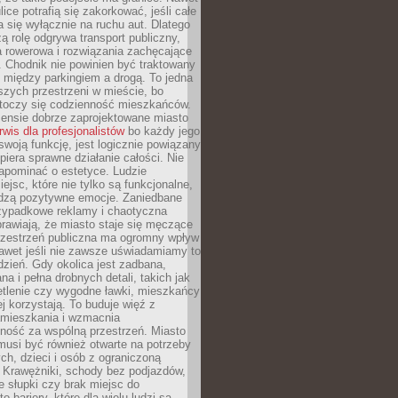
ice potrafią się zakorkować, jeśli całe
a się wyłącznie na ruchu aut. Dlatego
ą rolę odgrywa transport publiczny,
ra rowerowa i rozwiązania zachęcające
 Chodnik nie powinien być traktowany
 między parkingiem a drogą. To jedna
szych przestrzeni w mieście, bo
 toczy się codzienność mieszkańców.
nsie dobrze zaprojektowane miasto
rwis dla profesjonalistów
bo każdy jego
woją funkcję, jest logicznie powiązany
spiera sprawne działanie całości. Nie
apominać o estetyce. Ludzie
iejsc, które nie tylko są funkcjonalne,
udzą pozytywne emocje. Zaniedbane
rzypadkowe reklamy i chaotyczna
rawiają, że miasto staje się męczące
Przestrzeń publiczna ma ogromny wpływ
nawet jeśli nie zawsze uświadamiamy to
dzień. Gdy okolica jest zadbana,
a i pełna drobnych detali, takich jak
etlenie czy wygodne ławki, mieszkańcy
ej korzystają. To buduje więź z
mieszkania i wzmacnia
ność za wspólną przestrzeń. Miasto
musi być również otwarte na potrzeby
ch, dzieci i osób z ograniczoną
 Krawężniki, schody bez podjazdów,
e słupki czy brak miejsc do
 bariery, które dla wielu ludzi są