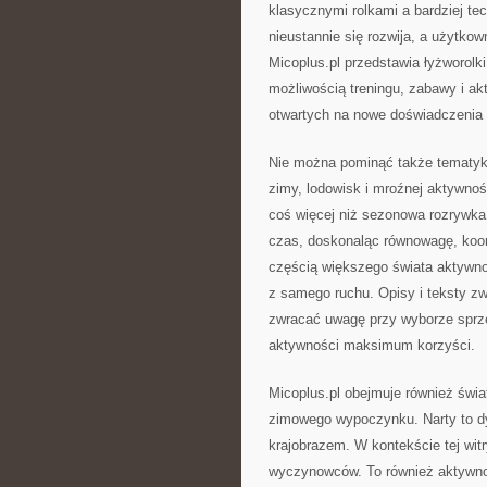
klasycznymi rolkami a bardziej tec
nieustannie się rozwija, a użytko
Micoplus.pl przedstawia łyżworolk
możliwością treningu, zabawy i ak
otwartych na nowe doświadczenia 
Nie można pominąć także tematyki
zimy, lodowisk i mroźnej aktywnoś
coś więcej niż sezonowa rozrywka.
czas, doskonaląc równowagę, koord
częścią większego świata aktywnoś
z samego ruchu. Opisy i teksty z
zwracać uwagę przy wyborze sprzę
aktywności maksimum korzyści.
Micoplus.pl obejmuje również świat
zimowego wypoczynku. Narty to dyn
krajobrazem. W kontekście tej witr
wyczynowców. To również aktywność