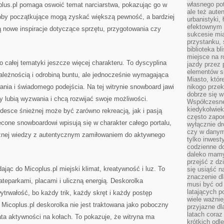
własnego po
lus.pl pomaga oswoić temat narciarstwa, pokazując go w
ale też aute
oby początkujące mogą zyskać większą pewność, a bardziej
urbanistyki,
efektownym 
 nowe inspiracje dotyczące sprzętu, przygotowania czy
sukcesie mia
przystanku, 
biblioteka b
miejsce na r
 całej tematyki jeszcze więcej charakteru. To dyscyplina
jazdy przez p
elementów sk
ależnością i odrobiną buntu, ale jednocześnie wymagająca
Miasto, któr
ania i świadomego podejścia. Na tej witrynie snowboard jawi
nikogo prze
dobrze się w
zy lubią wyzwania i chcą rozwijać swoje możliwości.
Współczesne 
kiedykolwiek
 desce śnieżnej może być zarówno rekreacją, jak i pasją
często zapom
ięcone snowboardowi wpisują się w charakter całego portalu,
wyłącznie dr
czy w danym 
ycznej wiedzy z autentycznym zamiłowaniem do aktywnego
tylko inwest
codzienne d
daleko mamy
przejść z dz
ając do Micoplus.pl miejski klimat, kreatywność i luz. To
się usiąść n
znaczenie dl
ateparkami, placami i uliczną energią. Deskorolka
musi być od 
latających 
trwałość, bo każdy trik, każdy skręt i każdy postęp
wiele ważnie
Micoplus.pl deskorolka nie jest traktowana jako poboczny
przyjazne dl
latach coraz
ta aktywności na kołach. To pokazuje, że witryna ma
krótkich odl