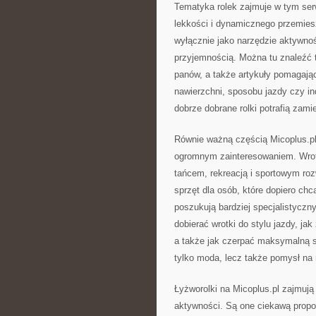
Tematyka rolek zajmuje w tym serw
lekkości i dynamicznego przemiesz
wyłącznie jako narzędzie aktywnośc
przyjemnością. Można tu znaleźć t
panów, a także artykuły pomagaj
nawierzchni, sposobu jazdy czy in
dobrze dobrane rolki potrafią zam
Równie ważną częścią Micoplus.pl s
ogromnym zainteresowaniem. Wrotki
tańcem, rekreacją i sportowym roz
sprzęt dla osób, które dopiero chc
poszukują bardziej specjalistyczn
dobierać wrotki do stylu jazdy, jak
a także jak czerpać maksymalną sa
tylko moda, lecz także pomysł na 
Łyżworolki na Micoplus.pl zajmują
aktywności. Są one ciekawą propo