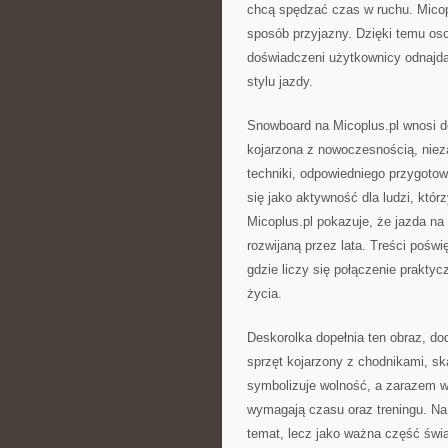
chcą spędzać czas w ruchu. Micop
sposób przyjazny. Dzięki temu os
doświadczeni użytkownicy odnajdą
stylu jazdy.
Snowboard na Micoplus.pl wnosi do
kojarzona z nowoczesnością, niez
techniki, odpowiedniego przygotow
się jako aktywność dla ludzi, któr
Micoplus.pl pokazuje, że jazda na
rozwijaną przez lata. Treści pośw
gdzie liczy się połączenie prakt
życia.
Deskorolka dopełnia ten obraz, dod
sprzęt kojarzony z chodnikami, sk
symbolizuje wolność, a zarazem wy
wymagają czasu oraz treningu. Na 
temat, lecz jako ważna część świa