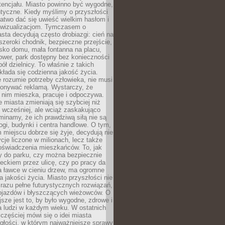
tencjału. Miasto powinno być wygodne,
ntyczne. Kiedy myślimy o przyszłości
 łatwo dać się uwieść wielkim hasłom i
wizualizacjom. Tymczasem o
sta decydują często drobiazgi: cień na
szeroki chodnik, bezpieczne przejście,
lisko domu, mała fontanna na placu,
ower, park dostępny bez konieczności
ół dzielnicy. To właśnie z takich
łada się codzienna jakość życia.
e rozumie potrzeby człowieka, nie musi
konywać reklamą. Wystarczy, że
 nim mieszka, pracuje i odpoczywa.
miasta zmieniają się szybciej niż
 wcześniej, ale wciąż zaskakująco
inamy, że ich prawdziwą siłą nie są
ogi, budynki i centra handlowe. O tym,
miejscu dobrze się żyje, decydują nie
ycje liczone w milionach, lecz także
oświadczenia mieszkańców. To, jak
 do parku, czy można bezpiecznie
ieckiem przez ulicę, czy po pracy da
a ławce w cieniu drzew, ma ogromne
a jakości życia. Miasto przyszłości nie
razu pełne futurystycznych rozwiązań,
pojazdów i błyszczących wieżowców. O
jsze jest to, by było wygodne, zdrowe i
a ludzi w każdym wieku. W ostatnich
 częściej mówi się o idei miasta
egłości, w którym najważniejsze sprawy