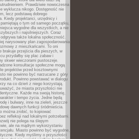
utrudnieniem. Prawdziwie nowoczesna
ie wyklucza nikogo. Dostępność nie
em, lecz podstawą dobrego
a. Kiedy projektanci, urzędnicy i
 pamiętają o tym od samego początku,
iejsca wygodne dla wszystkich, a nie
jszybszych i najsilniejszych. Coraz
 odgrywa także lokalna społeczność.
piej narysowany plan zagospodarowania
 rozmowy z mieszkańcami. To oni
e brakuje przejścia dla pieszych, w
cu przydałby się plac zabaw i
ny skwer wieczorami pustoszeje.
adzone konsultacje społeczne mogą
ele projektów przed kosztownymi
sto nie powinno być narzucane z góry
produkt. Powinno powstawać w dialogu
órzy na co dzień z niego korzystają.
uważyć, że miasta przyszłości nie
dentyczne. Każde ma swoją historię,
charakter i tempo życia. Jedne będą
odę i bulwary, inne na zieleń, jeszcze
udowę dawnych funkcji śródmieścia.
o można zrobić, to kopiować
bez refleksji nad lokalnymi potrzebami.
ozwój nie polega na ślepym
twie, ale na mądrym wykorzystaniu
tencjału. Miasto powinno być wygodne,
ntyczne. Kiedy myślimy o przyszłości