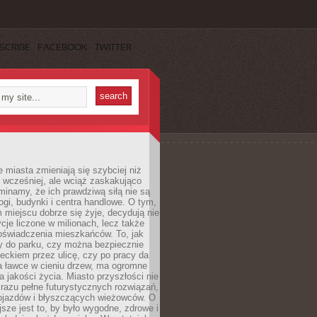
SCRIBE
FACEBOOK
TWITTER
miasta zmieniają się szybciej niż
 wcześniej, ale wciąż zaskakująco
inamy, że ich prawdziwą siłą nie są
ogi, budynki i centra handlowe. O tym,
miejscu dobrze się żyje, decydują nie
ycje liczone w milionach, lecz także
oświadczenia mieszkańców. To, jak
 do parku, czy można bezpiecznie
ieckiem przez ulicę, czy po pracy da
a ławce w cieniu drzew, ma ogromne
a jakości życia. Miasto przyszłości nie
razu pełne futurystycznych rozwiązań,
pojazdów i błyszczących wieżowców. O
jsze jest to, by było wygodne, zdrowe i