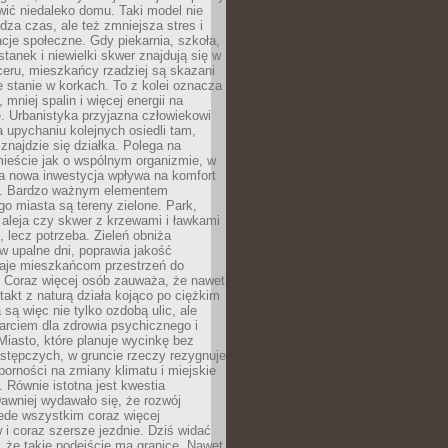
ić niedaleko domu. Taki model nie
dza czas, ale też zmniejsza stres i
acje społeczne. Gdy piekarnia, szkoła,
stanek i niewielki skwer znajdują się w
eru, mieszkańcy rzadziej są skazani
 stanie w korkach. To z kolei oznacza
 mniej spalin i więcej energii na
. Urbanistyka przyjazna człowiekowi
a upychaniu kolejnych osiedli tam,
 znajdzie się działka. Polega na
mieście jak o wspólnym organizmie, w
a nowa inwestycja wpływa na komfort
zi. Bardzo ważnym elementem
 miasta są tereny zielone. Park,
aleja czy skwer z krzewami i ławkami
s, lecz potrzeba. Zieleń obniża
w upalne dni, poprawia jakość
daje mieszkańcom przestrzeń do
 Coraz więcej osób zauważa, że nawet
ntakt z naturą działa kojąco po ciężkim
 są więc nie tylko ozdobą ulic, ale
arciem dla zdrowia psychicznego i
Miasto, które planuje wycinkę bez
stępczych, w gruncie rzeczy rezygnuje
porności na zmiany klimatu i miejskie
. Równie istotna jest kwestia
Dawniej wydawało się, że rozwój
ede wszystkim coraz więcej
i coraz szersze jezdnie. Dziś widać
, że takie podejście ma granice. Nawet