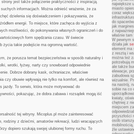
trony jest także połączenie praktyczności z inspiracją.
największe ul
miasto opier
na suchych informacjach. Można odnieść wrażenie, że za
coraz większ
 chęć dzielenia się doświadczeniem i pokazywania, że
infrastruktu
do spacerów.
ódłem energii. To miejsce, które zachęca do wyjścia z
jak margines
wych możliwości, do pokonywania własnych ograniczeń i do
z najważniej
właśnie tam
 wartościowych form spędzania czasu. W świecie
W pewnym se
działa jak
se
 życia takie podejście ma ogromną wartość.
element ma s
z resztą i w
można też z
tym, że porusza temat bezpieczeństwa w sposób naturalny i
potrzebują m
olki, wrotki, łyżwy, narty czy snowboard odpowiednie
ale także b
elewacje, p
nie. Dobrze dobrany kask, ochraniacze, właściwe
zabudowa sp
ia czy obuwie wpływają nie tylko na komfort, ale również na
wizualnie. 
na nastrój, 
s jazdy. To serwis, która może motywować do
sobie na co 
uporządkowan
tywności, pokazując, że dobra zabawa i rozsądek mogą iść
kwiaty, oświ
chętniej z ni
miejscem za
odpowiedzial
ersalność tej witryny. Micoplus.pl może zainteresować
przyszłości 
osób starszy
, rodziny z dziećmi, amatorów rekreacji, ludzi wracających
mobilnością.
órzy dopiero szukają swojej ulubionej formy ruchu. To
źle ustawion
odpoczynku to