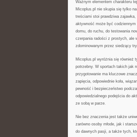
Ważnym elementem charakteru tej s
Micoplus.pl nie skupia się tylko 
treściami stoi prawdziwa zajawka,
aktywność może być codziennym źr
domu, do ruchu, do testowania no
czerpania radości z prostych, ale
zdominowanym przez siedzący tryb
Micoplus.pl wyróżnia się również 
potrzebny. W sportach takich jak r
przygotowanie ma kluczowe znacze
zapięcia, odpowiednie koła, wiązan
pewność i bezpieczeństwo podcza
odpowiedzialnego podejścia do ak
ze sobą w parze.
Nie bez znaczenia jest także uniw
zarówno osoby młode, jak i starsze
do dawnych pasji, a także tych, kt