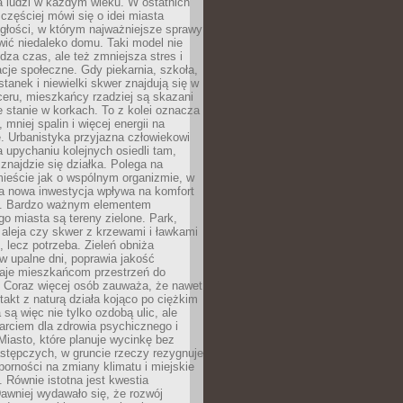
a ludzi w każdym wieku. W ostatnich
 częściej mówi się o idei miasta
egłości, w którym najważniejsze sprawy
ić niedaleko domu. Taki model nie
dza czas, ale też zmniejsza stres i
acje społeczne. Gdy piekarnia, szkoła,
stanek i niewielki skwer znajdują się w
eru, mieszkańcy rzadziej są skazani
 stanie w korkach. To z kolei oznacza
 mniej spalin i więcej energii na
. Urbanistyka przyjazna człowiekowi
a upychaniu kolejnych osiedli tam,
 znajdzie się działka. Polega na
mieście jak o wspólnym organizmie, w
a nowa inwestycja wpływa na komfort
zi. Bardzo ważnym elementem
 miasta są tereny zielone. Park,
aleja czy skwer z krzewami i ławkami
s, lecz potrzeba. Zieleń obniża
w upalne dni, poprawia jakość
daje mieszkańcom przestrzeń do
 Coraz więcej osób zauważa, że nawet
ntakt z naturą działa kojąco po ciężkim
 są więc nie tylko ozdobą ulic, ale
arciem dla zdrowia psychicznego i
Miasto, które planuje wycinkę bez
stępczych, w gruncie rzeczy rezygnuje
porności na zmiany klimatu i miejskie
. Równie istotna jest kwestia
Dawniej wydawało się, że rozwój