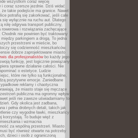
ede wszystkim coraz więcej
i coraz szersze jezdnie. Dziś widać
, że takie podejście ma granice. Nawet
ice potrafią się zakorkować, jeśli całe
a się wyłącznie na ruchu aut. Dlatego
ą rolę odgrywa transport publiczny,
ra rowerowa i rozwiązania zachęcające
 Chodnik nie powinien być traktowany
 między parkingiem a drogą. To jedna
szych przestrzeni w mieście, bo
 toczy się codzienność mieszkańców.
nsie dobrze zaprojektowane miasto
rwis dla profesjonalistów
bo każdy jego
woją funkcję, jest logicznie powiązany
spiera sprawne działanie całości. Nie
apominać o estetyce. Ludzie
iejsc, które nie tylko są funkcjonalne,
udzą pozytywne emocje. Zaniedbane
rzypadkowe reklamy i chaotyczna
rawiają, że miasto staje się męczące
Przestrzeń publiczna ma ogromny wpływ
nawet jeśli nie zawsze uświadamiamy to
dzień. Gdy okolica jest zadbana,
a i pełna drobnych detali, takich jak
etlenie czy wygodne ławki, mieszkańcy
ej korzystają. To buduje więź z
mieszkania i wzmacnia
ność za wspólną przestrzeń. Miasto
musi być również otwarte na potrzeby
ch, dzieci i osób z ograniczoną