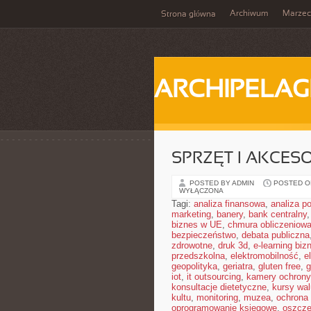
Archiwum
Marzec
Strona główna
ARCHIPELAG
SPRZĘT I AKCES
POSTED BY ADMIN
POSTED ON
WYŁĄCZONA
Tagi:
analiza finansowa
,
analiza po
marketing
,
banery
,
bank centralny
biznes w UE
,
chmura obliczeniow
bezpieczeństwo
,
debata publiczna
zdrowotne
,
druk 3d
,
e-learning bi
przedszkolna
,
elektromobilność
,
e
geopolityka
,
geriatra
,
gluten free
,
g
iot
,
it outsourcing
,
kamery ochrony
konsultacje dietetyczne
,
kursy wal
kultu
,
monitoring
,
muzea
,
ochrona
oprogramowanie księgowe
,
oszczę