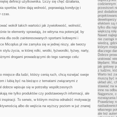
iętej definicji użytkownika. Liczy się chęć działania,
codziennym 
a sportów, które dają wolność, poprawiają kondycję i
przestrzeń n
jest dodatki
y czas.
projektowani
deweloperzy
efektem są m
wać wokół takich wartości jak żywiołowość, wolność,
tylko dla na
większą rolę
śnie te elementy sprawiają, że witryna ma potencjał, by
Nawet najle
nia dla osób zainteresowanych sportami kołowymi i
nie zastąpi
wiedzą, gdzi
ce Micoplus.pl nie zamyka się w jednej niszy, ale tworzy
którym miejs
ylu życia, w której rolki, wrotki, łyżworolki, łyżwy, narty,
dlaczego da
Dobrze prow
 różnymi drogami prowadzącymi do tego samego celu:
uratować wi
błędami. Mia
jak gotowy 
z ludźmi, kt
Warto też za
 miejsce dla ludzi, którzy cenią ruch, chcą rozwijać swoje
muszą być i
tem i lubią być na bieżąco z tematami związanymi z
układ ulic, 
stawiać na w
pl dobrze wpisuje się w potrzeby współczesnych
inne na odb
ukają nie tylko produktów czy podstawowych informacji, ale
Najgorsze, c
rozwiązania 
i inspiracji. To serwis, w którym można odnaleźć motywację
Prawdziwy r
naśladownic
ktywnością albo do wejścia na wyższy poziom w już znanej
własnego po
ale też aute