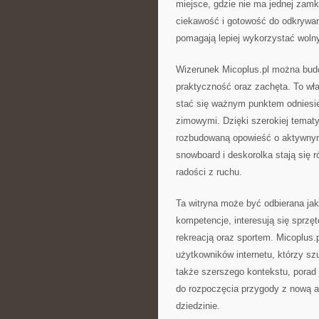
miejsce, gdzie nie ma jednej zamkn
ciekawość i gotowość do odkrywani
pomagają lepiej wykorzystać woln
Wizerunek Micoplus.pl można budo
praktyczność oraz zachęta. To wła
stać się ważnym punktem odniesie
zimowymi. Dzięki szerokiej tematy
rozbudowaną opowieść o aktywnym st
snowboard i deskorolka stają się
radości z ruchu.
Ta witryna może być odbierana jako
kompetencje, interesują się sprzę
rekreacją oraz sportem. Micoplus.
użytkowników internetu, którzy sz
także szerszego kontekstu, porad 
do rozpoczęcia przygody z nową a
dziedzinie.