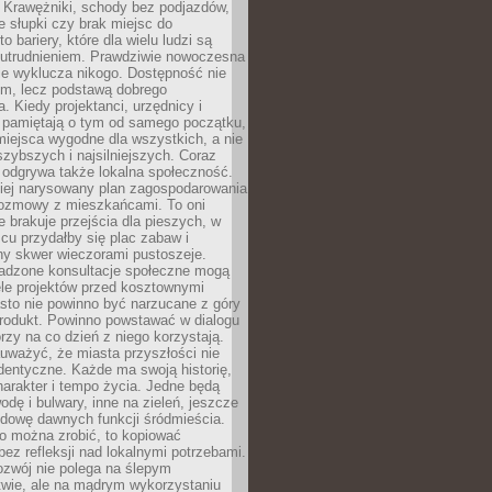
 Krawężniki, schody bez podjazdów,
e słupki czy brak miejsc do
 bariery, które dla wielu ludzi są
utrudnieniem. Prawdziwie nowoczesna
ie wyklucza nikogo. Dostępność nie
em, lecz podstawą dobrego
a. Kiedy projektanci, urzędnicy i
 pamiętają o tym od samego początku,
iejsca wygodne dla wszystkich, a nie
jszybszych i najsilniejszych. Coraz
 odgrywa także lokalna społeczność.
piej narysowany plan zagospodarowania
 rozmowy z mieszkańcami. To oni
e brakuje przejścia dla pieszych, w
cu przydałby się plac zabaw i
ny skwer wieczorami pustoszeje.
adzone konsultacje społeczne mogą
ele projektów przed kosztownymi
sto nie powinno być narzucane z góry
produkt. Powinno powstawać w dialogu
órzy na co dzień z niego korzystają.
uważyć, że miasta przyszłości nie
dentyczne. Każde ma swoją historię,
charakter i tempo życia. Jedne będą
odę i bulwary, inne na zieleń, jeszcze
udowę dawnych funkcji śródmieścia.
o można zrobić, to kopiować
bez refleksji nad lokalnymi potrzebami.
ozwój nie polega na ślepym
twie, ale na mądrym wykorzystaniu