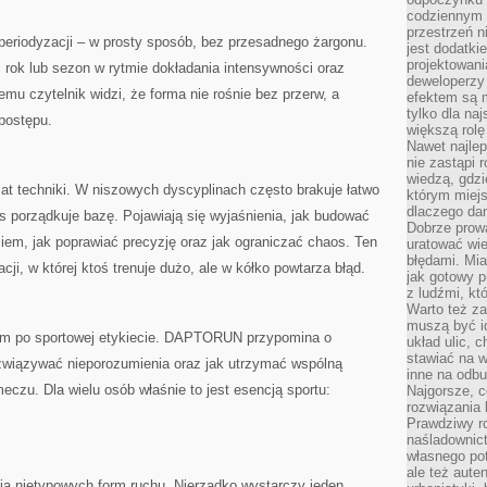
codziennym 
przestrzeń n
 periodyzacji – w prosty sposób, bez przesadnego żargonu.
jest dodatki
projektowani
ok lub sezon w rytmie dokładania intensywności oraz
deweloperzy
emu czytelnik widzi, że forma nie rośnie bez przerw, a
efektem są m
tylko dla na
postępu.
większą rolę
Nawet najle
nie zastąpi
wiedzą, gdzi
 techniki. W niszowych dyscyplinach często brakuje łatwo
którym miejs
dlaczego da
s porządkuje bazę. Pojawiają się wyjaśnienia, jak budować
Dobrze prow
iem, jak poprawiać precyzję oraz jak ograniczać chaos. Ten
uratować wi
błędami. Mia
cji, w której ktoś trenuje dużo, ale w kółko powtarza błąd.
jak gotowy 
z ludźmi, kt
Warto też za
muszą być i
em po sportowej etykiecie. DAPTORUN przypomina o
układ ulic, 
stawiać na w
ozwiązywać nieporozumienia oraz jak utrzymać wspólną
inne na odb
czu. Dla wielu osób właśnie to jest esencją sportu:
Najgorsze, c
rozwiązania 
Prawdziwy r
naśladownic
własnego po
ale też aute
a nietypowych form ruchu. Nierzadko wystarczy jeden