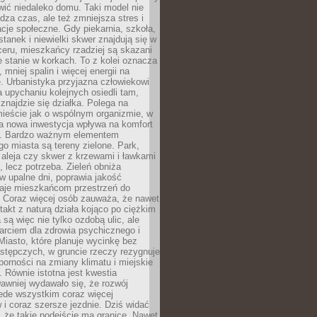
ić niedaleko domu. Taki model nie
dza czas, ale też zmniejsza stres i
acje społeczne. Gdy piekarnia, szkoła,
stanek i niewielki skwer znajdują się w
eru, mieszkańcy rzadziej są skazani
 stanie w korkach. To z kolei oznacza
 mniej spalin i więcej energii na
. Urbanistyka przyjazna człowiekowi
a upychaniu kolejnych osiedli tam,
 znajdzie się działka. Polega na
mieście jak o wspólnym organizmie, w
a nowa inwestycja wpływa na komfort
zi. Bardzo ważnym elementem
 miasta są tereny zielone. Park,
aleja czy skwer z krzewami i ławkami
s, lecz potrzeba. Zieleń obniża
w upalne dni, poprawia jakość
daje mieszkańcom przestrzeń do
 Coraz więcej osób zauważa, że nawet
ntakt z naturą działa kojąco po ciężkim
 są więc nie tylko ozdobą ulic, ale
arciem dla zdrowia psychicznego i
Miasto, które planuje wycinkę bez
stępczych, w gruncie rzeczy rezygnuje
porności na zmiany klimatu i miejskie
. Równie istotna jest kwestia
Dawniej wydawało się, że rozwój
ede wszystkim coraz więcej
i coraz szersze jezdnie. Dziś widać
, że takie podejście ma granice. Nawet