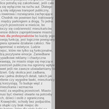
ice potrafią się zakorkować, jeśli całe
a się wyłącznie na ruchu aut. Dlatego
ą rolę odgrywa transport publiczny,
ra rowerowa i rozwiązania zachęcające
 Chodnik nie powinien być traktowany
 między parkingiem a drogą. To jedna
szych przestrzeni w mieście, bo
 toczy się codzienność mieszkańców.
nsie dobrze zaprojektowane miasto
rwis dla profesjonalistów
bo każdy jego
woją funkcję, jest logicznie powiązany
spiera sprawne działanie całości. Nie
apominać o estetyce. Ludzie
iejsc, które nie tylko są funkcjonalne,
udzą pozytywne emocje. Zaniedbane
rzypadkowe reklamy i chaotyczna
rawiają, że miasto staje się męczące
Przestrzeń publiczna ma ogromny wpływ
nawet jeśli nie zawsze uświadamiamy to
dzień. Gdy okolica jest zadbana,
a i pełna drobnych detali, takich jak
etlenie czy wygodne ławki, mieszkańcy
ej korzystają. To buduje więź z
mieszkania i wzmacnia
ność za wspólną przestrzeń. Miasto
musi być również otwarte na potrzeby
ch, dzieci i osób z ograniczoną
 Krawężniki, schody bez podjazdów,
e słupki czy brak miejsc do
 bariery, które dla wielu ludzi są