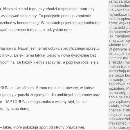
oznacza prz
samochodów 
. Niezależnie od tego, czy chodzi o spotkanie, start czy
już wyraźnie
największe ul
 wyłapywać schematy. To podejście pomaga zamienić
miasto opier
przekuć w koncentrację. W tekstach pojawiają się konkretne
coraz większ
infrastruktu
gować na zmianę tempa i jak odzyskać rytm.
do spacerów.
jak margines
z najważniej
właśnie tam
śnienia. Nawet jeśli temat dotyka specyficznego sprzętu,
W pewnym se
działa jak
se
o kroku. Dzięki temu łatwiej wejść w nową dyscyplinę bez
element ma s
ypomina, że każdy kiedyś zaczynał, a poprawa rodzi się z
z resztą i w
można też z
potrzebują m
ale także b
elewacje, p
zabudowa sp
 jest wspólnota. Strona ma klimat otwarty, w którym
wizualnie. 
na nastrój, 
 dla graczy z paczki znajomych, dla ambitnych amatorów oraz
sobie na co 
uporządkowan
rwie. DAPTORUN pomaga znaleźć własny styl, bo nie
kwiaty, oświ
ki, by czuć dumę.
chętniej z ni
miejscem za
odpowiedzial
przyszłości 
– takie, które pokazują sport od strony prawdziwej.
osób starszy