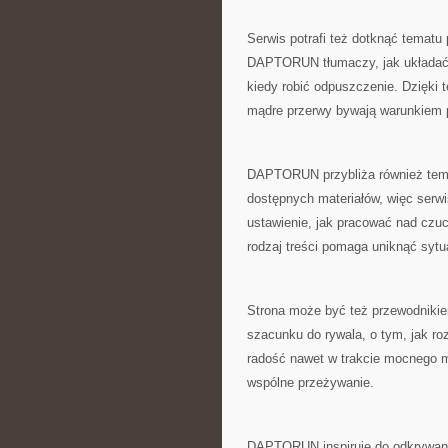
Serwis potrafi też dotknąć tematu
DAPTORUN tłumaczy, jak układać r
kiedy robić odpuszczenie. Dzięki t
mądre przerwy bywają warunkiem 
DAPTORUN przybliża również temat
dostępnych materiałów, więc serwi
ustawienie, jak pracować nad czuc
rodzaj treści pomaga uniknąć sytua
Strona może być też przewodniki
szacunku do rywala, o tym, jak r
radość nawet w trakcie mocnego me
wspólne przeżywanie.
DAPTORUN inspiruje do odkrywani