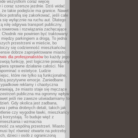
ede wszystkim coraz więcej
i coraz szersze jezdnie. Dziś widać
, że takie podejście ma granice. Nawet
ice potrafią się zakorkować, jeśli całe
a się wyłącznie na ruchu aut. Dlatego
ą rolę odgrywa transport publiczny,
ra rowerowa i rozwiązania zachęcające
 Chodnik nie powinien być traktowany
 między parkingiem a drogą. To jedna
szych przestrzeni w mieście, bo
 toczy się codzienność mieszkańców.
nsie dobrze zaprojektowane miasto
rwis dla profesjonalistów
bo każdy jego
woją funkcję, jest logicznie powiązany
spiera sprawne działanie całości. Nie
apominać o estetyce. Ludzie
iejsc, które nie tylko są funkcjonalne,
udzą pozytywne emocje. Zaniedbane
rzypadkowe reklamy i chaotyczna
rawiają, że miasto staje się męczące
Przestrzeń publiczna ma ogromny wpływ
nawet jeśli nie zawsze uświadamiamy to
dzień. Gdy okolica jest zadbana,
a i pełna drobnych detali, takich jak
etlenie czy wygodne ławki, mieszkańcy
ej korzystają. To buduje więź z
mieszkania i wzmacnia
ność za wspólną przestrzeń. Miasto
musi być również otwarte na potrzeby
ch, dzieci i osób z ograniczoną