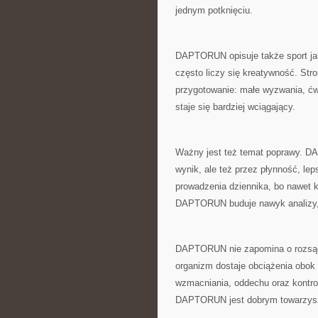
jednym potknięciu.
DAPTORUN opisuje także sport ja
często liczy się kreatywność. Stro
przygotowanie: małe wyzwania, ćw
staje się bardziej wciągający.
Ważny jest też temat poprawy. DA
wynik, ale też przez płynność, le
prowadzenia dziennika, bo nawet k
DAPTORUN buduje nawyk analizy, 
DAPTORUN nie zapomina o rozsądk
organizm dostaje obciążenia obok 
wzmacniania, oddechu oraz kontrol
DAPTORUN jest dobrym towarzysze