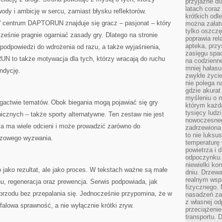
przyjazne dl
latach coraz
ody i ambicję w sercu, zamiast błysku reflektorów.
krótkich odl
W centrum DAPTORUN znajduje się gracz – pasjonat – który
można załatw
tylko oszczę
ześnie pragnie ogarniać zasady gry. Dlatego na stronie
poprawia rel
apteka, przy
podpowiedzi do wdrożenia od razu, a także wyjaśnienia,
zasięgu spac
N to także motywacja dla tych, którzy wracają do ruchu
na codzienne
mniej hałasu,
ndycję.
zwykłe życie
nie polega n
gdzie akurat
myśleniu o 
ogactwie tematów. Obok biegania mogą pojawiać się gry
którym każd
tysięcy lud
icznych – także sporty alternatywne. Ten zestaw nie jest
nowoczesnego
a ma wiele odcieni i może prowadzić zarówno do
zadrzewiona 
to nie luksu
razowego wyzwania.
temperaturę 
powietrza i 
odpoczynku.
niewielki ko
jako rezultat, ale jako proces. W tekstach ważne są małe
dniu. Drzewa
realnym wsp
u, regeneracja oraz prewencja. Serwis podpowiada, jak
fizycznego. 
przodu bez przepalania się. Jednocześnie przypomina, że w
nasadzeń za
z własnej od
falowa sprawność, a nie wyłącznie krótki zryw.
przeciążenie
transportu. 