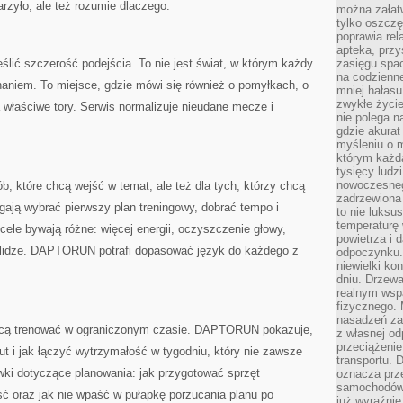
arzyło, ale też rozumie dlaczego.
można załatw
tylko oszczę
poprawia rel
apteka, przy
ić szczerość podejścia. To nie jest świat, w którym każdy
zasięgu spac
na codzienne
naniem. To miejsce, gdzie mówi się również o pomyłkach, o
mniej hałasu,
zwykłe życie
a właściwe tory. Serwis normalizuje nieudane mecze i
nie polega n
gdzie akurat
myśleniu o 
którym każd
tysięcy lud
nowoczesnego
 które chcą wejść w temat, ale też dla tych, którzy chcą
zadrzewiona 
ają wybrać pierwszy plan treningowy, dobrać tempo i
to nie luksu
temperaturę 
cele bywają różne: więcej energii, oczyszczenie głowy,
powietrza i 
lidze. DAPTORUN potrafi dopasować język do każdego z
odpoczynku.
niewielki ko
dniu. Drzewa
realnym wsp
fizycznego. 
nasadzeń za
 chcą trenować w ograniczonym czasie. DAPTORUN pokazuje,
z własnej od
przeciążenie
ut i jak łączyć wytrzymałość w tygodniu, który nie zawsze
transportu. 
ówki dotyczące planowania: jak przygotować sprzęt
oznacza prz
samochodów 
ść oraz jak nie wpaść w pułapkę porzucania planu po
już wyraźnie