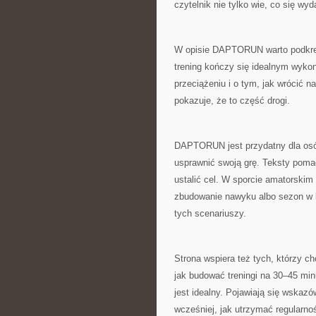
czytelnik nie tylko wie, co się wyd
W opisie DAPTORUN warto podkreśl
trening kończy się idealnym wyko
przeciążeniu i o tym, jak wrócić n
pokazuje, że to część drogi.
DAPTORUN jest przydatny dla osób,
usprawnić swoją grę. Teksty pomag
ustalić cel. W sporcie amatorskim 
zbudowanie nawyku albo sezon w 
tych scenariuszy.
Strona wspiera też tych, którzy
jak budować treningi na 30–45 min
jest idealny. Pojawiają się wskaz
wcześniej, jak utrzymać regularno