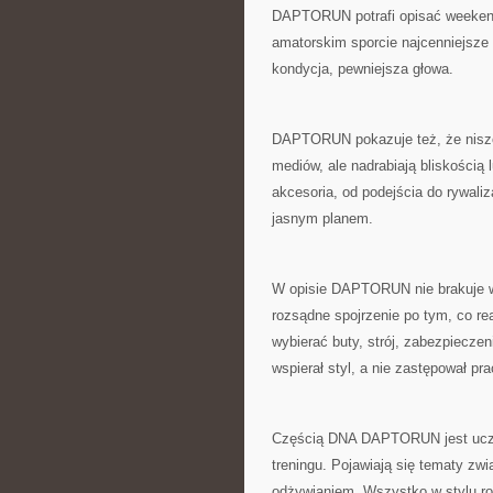
DAPTORUN potrafi opisać weekendo
amatorskim sporcie najcenniejsze 
kondycja, pewniejsza głowa.
DAPTORUN pokazuje też, że niszo
mediów, ale nadrabiają bliskością
akcesoria, od podejścia do rywaliz
jasnym planem.
W opisie DAPTORUN nie brakuje wą
rozsądne spojrzenie po tym, co re
wybierać buty, strój, zabezpieczen
wspierał styl, a nie zastępował pra
Częścią DNA DAPTORUN jest uczen
treningu. Pojawiają się tematy zwi
odżywianiem. Wszystko w stylu r