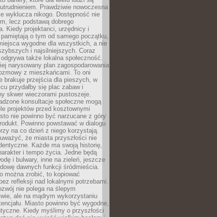
utrudnieniem. Prawdziwie nowoczesna
ie wyklucza nikogo. Dostępność nie
em, lecz podstawą dobrego
a. Kiedy projektanci, urzędnicy i
 pamiętają o tym od samego początku,
iejsca wygodne dla wszystkich, a nie
jszybszych i najsilniejszych. Coraz
 odgrywa także lokalna społeczność.
piej narysowany plan zagospodarowania
 rozmowy z mieszkańcami. To oni
e brakuje przejścia dla pieszych, w
cu przydałby się plac zabaw i
ny skwer wieczorami pustoszeje.
adzone konsultacje społeczne mogą
ele projektów przed kosztownymi
sto nie powinno być narzucane z góry
produkt. Powinno powstawać w dialogu
órzy na co dzień z niego korzystają.
uważyć, że miasta przyszłości nie
dentyczne. Każde ma swoją historię,
charakter i tempo życia. Jedne będą
odę i bulwary, inne na zieleń, jeszcze
udowę dawnych funkcji śródmieścia.
o można zrobić, to kopiować
bez refleksji nad lokalnymi potrzebami.
ozwój nie polega na ślepym
twie, ale na mądrym wykorzystaniu
tencjału. Miasto powinno być wygodne,
ntyczne. Kiedy myślimy o przyszłości