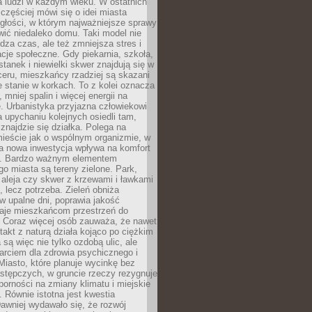
a ludzi w każdym wieku. W ostatnich
 częściej mówi się o idei miasta
egłości, w którym najważniejsze sprawy
ić niedaleko domu. Taki model nie
dza czas, ale też zmniejsza stres i
acje społeczne. Gdy piekarnia, szkoła,
stanek i niewielki skwer znajdują się w
eru, mieszkańcy rzadziej są skazani
 stanie w korkach. To z kolei oznacza
 mniej spalin i więcej energii na
. Urbanistyka przyjazna człowiekowi
a upychaniu kolejnych osiedli tam,
 znajdzie się działka. Polega na
mieście jak o wspólnym organizmie, w
a nowa inwestycja wpływa na komfort
zi. Bardzo ważnym elementem
 miasta są tereny zielone. Park,
aleja czy skwer z krzewami i ławkami
s, lecz potrzeba. Zieleń obniża
w upalne dni, poprawia jakość
daje mieszkańcom przestrzeń do
 Coraz więcej osób zauważa, że nawet
ntakt z naturą działa kojąco po ciężkim
 są więc nie tylko ozdobą ulic, ale
arciem dla zdrowia psychicznego i
Miasto, które planuje wycinkę bez
stępczych, w gruncie rzeczy rezygnuje
porności na zmiany klimatu i miejskie
. Równie istotna jest kwestia
Dawniej wydawało się, że rozwój