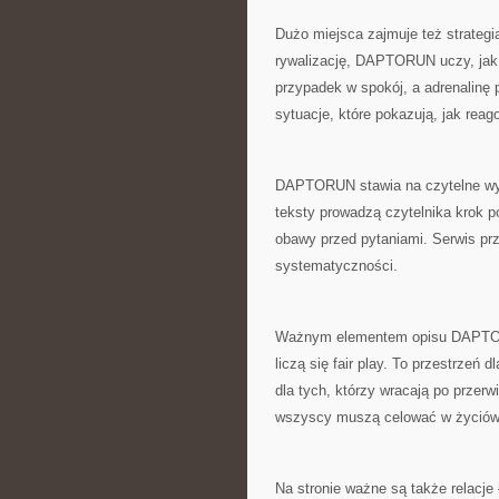
Dużo miejsca zajmuje też strategia
rywalizację, DAPTORUN uczy, jak
przypadek w spokój, a adrenalinę 
sytuacje, które pokazują, jak rea
DAPTORUN stawia na czytelne wyja
teksty prowadzą czytelnika krok p
obawy przed pytaniami. Serwis prz
systematyczności.
Ważnym elementem opisu DAPTORUN
liczą się fair play. To przestrzeń
dla tych, którzy wracają po prze
wszyscy muszą celować w życiów
Na stronie ważne są także relacje 