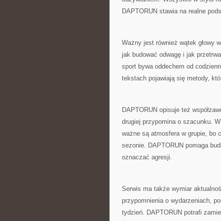
DAPTORUN stawia na realne pods
Ważny jest również wątek głowy w 
jak budować odwagę i jak przetr
sport bywa oddechem od codziennoś
tekstach pojawiają się metody, k
DAPTORUN opisuje też współzawodn
drugiej przypomina o szacunku. W
ważne są atmosfera w grupie, bo 
sezonie. DAPTORUN pomaga budowa
oznaczać agresji.
Serwis ma także wymiar aktualnośc
przypomnienia o wydarzeniach, po
tydzień. DAPTORUN potrafi zamien