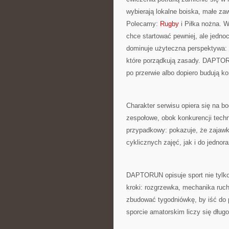
wybierają lokalne boiska, małe zaw
Polecamy:
Rugby
i Piłka nożna. 
chce startować pewniej, ale jednoc
dominuje użyteczna perspektywa: 
które porządkują zasady. DAPTORU
po przerwie albo dopiero budują ko
Charakter serwisu opiera się na b
zespołowe, obok konkurencji techn
przypadkowy: pokazuje, że zajawk
cyklicznych zajęć, jak i do jedno
DAPTORUN opisuje sport nie tylko 
kroki: rozgrzewka, mechanika ruch
zbudować tygodniówkę, by iść do 
sporcie amatorskim liczy się długo