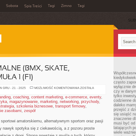
Sobota
Tagi
Zimno
Tagi
Spis Treści
SUB
I
ALNE (BMX, SKATE,
Współczesne 
ŁA 1 (F1)
kiedykolwiek
często zapom
wyłącznie dr
SPORTY
 GRU - 21 - 2025
MOŻLIWOŚĆ KOMENTOWANIA
ZOSTAŁA
czy w danym 
EKSTREMALNE
(BMX,
tylko inwest
anding
,
coaching
,
content marketing
,
e-commerce
,
eventy
,
SKATE,
codzienne d
tyka
,
magazynowanie
,
marketing
,
networking
,
PARKOUR)
przychody
,
I
daleko mamy
strategia
,
szkolenia biznesowe
,
transport firmowy
,
FORMUŁA
przejść z dz
ie zasobami
,
zespół
1
się usiąść n
(F1)
znaczenie dl
portowi amatorskiemu, alternatywnym sportom oraz pasji
musi być od 
latających 
wy nawyk spotyka się z ciekawością, a z pozoru proste
wiele ważnie
relację z drogi. Strona powstaje z myślą o tych, którzy