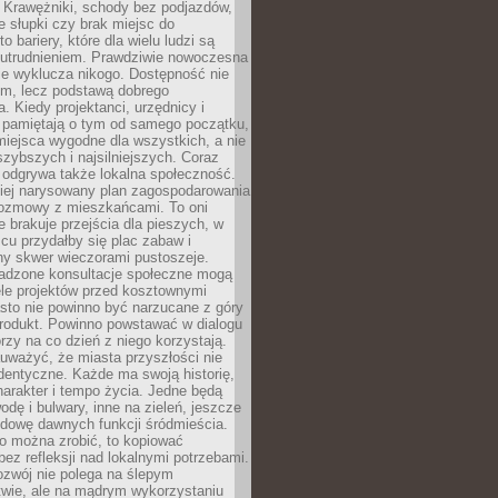
 Krawężniki, schody bez podjazdów,
e słupki czy brak miejsc do
 bariery, które dla wielu ludzi są
utrudnieniem. Prawdziwie nowoczesna
ie wyklucza nikogo. Dostępność nie
em, lecz podstawą dobrego
a. Kiedy projektanci, urzędnicy i
 pamiętają o tym od samego początku,
iejsca wygodne dla wszystkich, a nie
jszybszych i najsilniejszych. Coraz
 odgrywa także lokalna społeczność.
piej narysowany plan zagospodarowania
 rozmowy z mieszkańcami. To oni
e brakuje przejścia dla pieszych, w
cu przydałby się plac zabaw i
ny skwer wieczorami pustoszeje.
adzone konsultacje społeczne mogą
ele projektów przed kosztownymi
sto nie powinno być narzucane z góry
produkt. Powinno powstawać w dialogu
órzy na co dzień z niego korzystają.
uważyć, że miasta przyszłości nie
dentyczne. Każde ma swoją historię,
charakter i tempo życia. Jedne będą
odę i bulwary, inne na zieleń, jeszcze
udowę dawnych funkcji śródmieścia.
o można zrobić, to kopiować
bez refleksji nad lokalnymi potrzebami.
ozwój nie polega na ślepym
twie, ale na mądrym wykorzystaniu