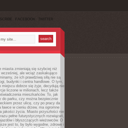
SCRIBE
FACEBOOK
TWITTER
miasta zmieniają się szybciej niż
 wcześniej, ale wciąż zaskakująco
inamy, że ich prawdziwą siłą nie są
ogi, budynki i centra handlowe. O tym,
miejscu dobrze się żyje, decydują nie
ycje liczone w milionach, lecz także
oświadczenia mieszkańców. To, jak
 do parku, czy można bezpiecznie
ieckiem przez ulicę, czy po pracy da
a ławce w cieniu drzew, ma ogromne
a jakości życia. Miasto przyszłości nie
razu pełne futurystycznych rozwiązań,
pojazdów i błyszczących wieżowców. O
jsze jest to, by było wygodne, zdrowe i