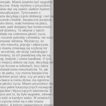
tencjału. Miasto powinno być wygodne,
ntyczne. Kiedy myślimy o przyszłości
 łatwo dać się uwieść wielkim hasłom i
wizualizacjom. Tymczasem o
sta decydują często drobiazgi: cień na
szeroki chodnik, bezpieczne przejście,
lisko domu, mała fontanna na placu,
ower, park dostępny bez konieczności
ół dzielnicy. To właśnie z takich
łada się codzienna jakość życia.
e rozumie potrzeby człowieka, nie musi
konywać reklamą. Wystarczy, że
 nim mieszka, pracuje i odpoczywa.
miasta zmieniają się szybciej niż
 wcześniej, ale wciąż zaskakująco
inamy, że ich prawdziwą siłą nie są
ogi, budynki i centra handlowe. O tym,
miejscu dobrze się żyje, decydują nie
ycje liczone w milionach, lecz także
oświadczenia mieszkańców. To, jak
 do parku, czy można bezpiecznie
ieckiem przez ulicę, czy po pracy da
a ławce w cieniu drzew, ma ogromne
a jakości życia. Miasto przyszłości nie
razu pełne futurystycznych rozwiązań,
pojazdów i błyszczących wieżowców. O
jsze jest to, by było wygodne, zdrowe i
a ludzi w każdym wieku. W ostatnich
 częściej mówi się o idei miasta
egłości, w którym najważniejsze sprawy