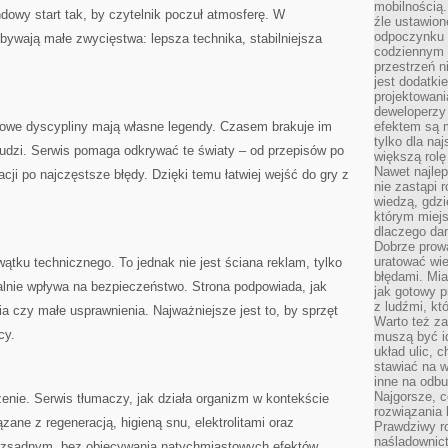
mobilnością.
wy start tak, by czytelnik poczuł atmosferę. W
źle ustawion
odpoczynku to
bywają małe zwycięstwa: lepsza technika, stabilniejsza
codziennym 
przestrzeń n
jest dodatki
projektowani
deweloperzy
we dyscypliny mają własne legendy. Czasem brakuje im
efektem są m
tylko dla na
 ludzi. Serwis pomaga odkrywać te światy – od przepisów po
większą rolę
Nawet najle
acji po najczęstsze błędy. Dzięki temu łatwiej wejść do gry z
nie zastąpi
wiedzą, gdzi
którym miejs
dlaczego da
Dobrze prow
uratować wi
tku technicznego. To jednak nie jest ściana reklam, tylko
błędami. Mia
alnie wpływa na bezpieczeństwo. Strona podpowiada, jak
jak gotowy 
z ludźmi, kt
ia czy małe usprawnienia. Najważniejsze jest to, by sprzęt
Warto też za
cy.
muszą być i
układ ulic, 
stawiać na w
inne na odb
Najgorsze, c
ie. Serwis tłumaczy, jak działa organizm w kontekście
rozwiązania 
ązane z regeneracją, higieną snu, elektrolitami oraz
Prawdziwy r
naśladownic
ozsądnym, bez obiecywania natychmiastowych efektów.