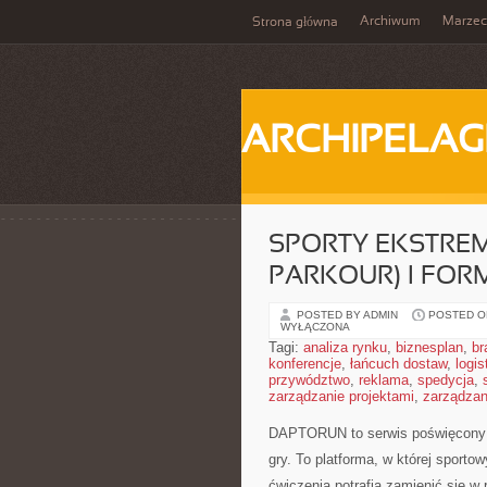
Archiwum
Marzec
Strona główna
ARCHIPELAG
SPORTY EKSTREM
PARKOUR) I FORMU
POSTED BY ADMIN
POSTED ON
WYŁĄCZONA
Tagi:
analiza rynku
,
biznesplan
,
br
konferencje
,
łańcuch dostaw
,
logis
przywództwo
,
reklama
,
spedycja
,
zarządzanie projektami
,
zarządzan
DAPTORUN to serwis poświęcony s
gry. To platforma, w której sporto
ćwiczenia potrafią zamienić się w 