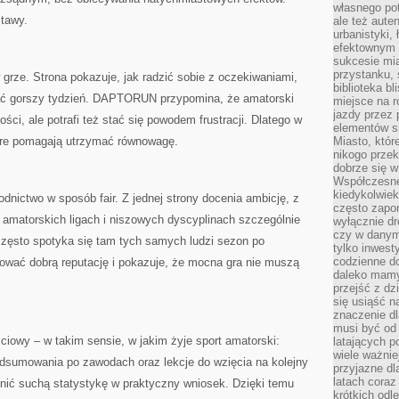
własnego po
tawy.
ale też aute
urbanistyki,
efektownym 
sukcesie mia
przystanku, 
grze. Strona pokazuje, jak radzić sobie z oczekiwaniami,
biblioteka b
wać gorszy tydzień. DAPTORUN przypomina, że amatorski
miejsce na r
jazdy przez p
ci, ale potrafi też stać się powodem frustracji. Dlatego w
elementów sk
tóre pomagają utrzymać równowagę.
Miasto, któr
nikogo prze
dobrze się w
Współczesne 
kiedykolwiek
ictwo w sposób fair. Z jednej strony docenia ambicję, z
często zapom
 amatorskich ligach i niszowych dyscyplinach szczególnie
wyłącznie dr
czy w danym 
często spotyka się tam tych samych ludzi sezon po
tylko inwest
codzienne d
ć dobrą reputację i pokazuje, że mocna gra nie muszą
daleko mamy
przejść z dz
się usiąść n
znaczenie dl
musi być od 
iowy – w takim sensie, w jakim żyje sport amatorski:
latających 
wiele ważnie
dsumowania po zawodach oraz lekcje do wzięcia na kolejny
przyjazne dl
latach coraz
ić suchą statystykę w praktyczny wniosek. Dzięki temu
krótkich odl