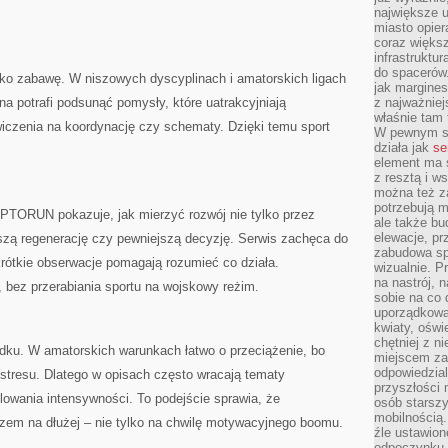
największe ul
miasto opier
coraz większ
infrastruktu
do spacerów.
ko zabawę. W niszowych dyscyplinach i amatorskich ligach
jak margines
na potrafi podsunąć pomysły, które uatrakcyjniają
z najważniej
właśnie tam
iczenia na koordynację czy schematy. Dzięki temu sport
W pewnym se
działa jak
se
element ma s
z resztą i w
można też z
potrzebują m
PTORUN pokazuje, jak mierzyć rozwój nie tylko przez
ale także b
elewacje, p
pszą regenerację czy pewniejszą decyzję. Serwis zachęca do
zabudowa sp
rótkie obserwacje pomagają rozumieć co działa.
wizualnie. 
na nastrój, 
bez przerabiania sportu na wojskowy reżim.
sobie na co 
uporządkowan
kwiaty, oświ
chętniej z ni
u. W amatorskich warunkach łatwo o przeciążenie, bo
miejscem za
odpowiedzial
stresu. Dlatego w opisach często wracają tematy
przyszłości 
owania intensywności. To podejście sprawia, że
osób starszy
mobilnością.
m na dłużej – nie tylko na chwilę motywacyjnego boomu.
źle ustawion
odpoczynku to