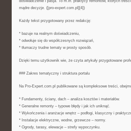
doświadczenie i pasja. To m.in. praktycy remontów, których tre
mądre decyzje. ([pro-expert.com.pl][4])
Każdy tekst przygotowany przez redakcję:
* bazuje na realnym doświadczeniu,
* odwołuje się do współczesnych rozwiązań,
* tłumaczy trudne tematy w prosty sposób.
Dzięki temu użytkownik wie, że czyta artykuły przygotowane profe
### Zakres tematyczny i struktura portalu
Na Pro-Expert.com.pl publikowane są kompleksowe treści, obejmu
* Fundamenty, ściany, dach – analiza kosztów i materiałów.
* Generalne remonty – typowe błędy i jak ich uniknąć.
* Wykończenia i aranżacje wnętrz – podłogi, klasyczny i praktyczn
* Instalacje elektryczne, wodne, grzewcze – normy.
* Ogrody, tarasy, elewacje – strefy wypoczynku.