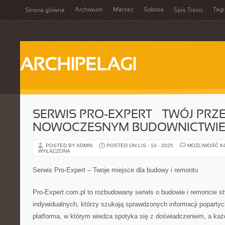
Archiwum
Marzec
Sobota
Tagi
Strona główna
Spis Treści
ARCHIPELAGI
SERWIS PRO-EXPERT – TWÓJ PR
NOWOCZESNYM BUDOWNICTWI
POSTED BY ADMIN
POSTED ON LIS - 10 - 2025
MOŻLIWOŚĆ 
WYŁĄCZONA
Serwis Pro-Expert – Twoje miejsce dla budowy i remontu
Pro-Expert.com.pl to rozbudowany serwis o budowie i remoncie s
indywidualnych, którzy szukają sprawdzonych informacji poparty
platforma, w którym wiedza spotyka się z doświadczeniem, a każ