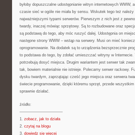
byłoby dopuszczalne udostępnianie witryn internetowych WWW, a
czasie sieć w ogóle nie miała by sensu. Wskutek tego też należy
najważniejszymi typami serwerów. Pierwszym z nich jest z pewn
twardy, inaczej mówiąc sprzętowy. Są to rozbudowane oraz specja
są podstawą do tego, aby móc ruszyć dalej. Udostępnia on miejs
następne strony WWW – wstąp na serwery. Musi on mieć koniecz
oprogramowanie. Na dodatek są to urządzenia bezsprzecznie prog
to podstawa do tego, by zdołać umieszczać witryny w Internecie. 
potrzebują dosyć miejsca. Drugim wariantem jest serwer tak zwa
tak, bowiem materialnie nie istnieje. Polecamy serwer rackowy. F
dysku twardym, zaprzątając cześć jego miejsca oraz serwera twa
świecie programowanie, dzięki któremu sprzęt, przede wszystkim
sprawnie działać.
źródło:
———————————
1.
zobacz, jak to działa
2.
czytaj na blogu
3.
dowiedz się więcej