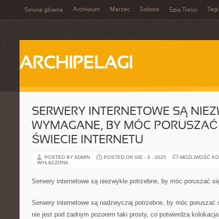
Archiwum
Marzec
Sobota
Tagi
Strona główna
Spis Treści
ARCHIPELAGI
SERWERY INTERNETOWE SĄ NIE
WYMAGANE, BY MÓC PORUSZAĆ 
ŚWIECIE INTERNETU
POSTED BY ADMIN
POSTED ON SIE - 3 - 2025
MOŻLIWOŚĆ K
WYŁĄCZONA
Serwery internetowe są niezwykle potrzebne, by móc poruszać się
Serwery internetowe są nadzwyczaj potrzebne, by móc poruszać si
nie jest pod żadnym pozorem taki prosty, co potwierdza kolokacja