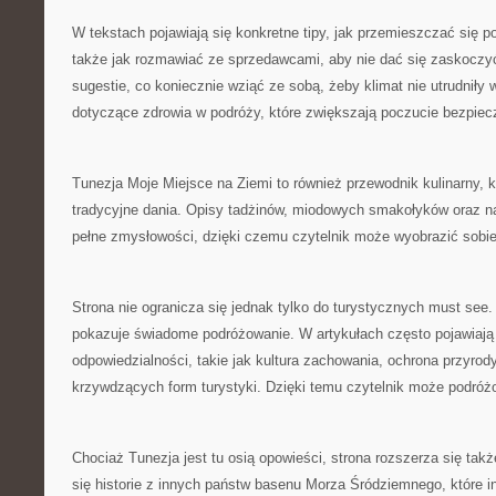
W tekstach pojawiają się konkretne tipy, jak przemieszczać się p
także jak rozmawiać ze sprzedawcami, aby nie dać się zaskoczyć
sugestie, co koniecznie wziąć ze sobą, żeby klimat nie utrudniły 
dotyczące zdrowia w podróży, które zwiększają poczucie bezpiec
Tunezja Moje Miejsce na Ziemi to również przewodnik kulinarny, 
tradycyjne dania. Opisy tadżinów, miodowych smakołyków oraz n
pełne zmysłowości, dzięki czemu czytelnik może wyobrazić sobie
Strona nie ogranicza się jednak tylko do turystycznych must see. 
pokazuje świadome podróżowanie. W artykułach często pojawiają
odpowiedzialności, takie jak kultura zachowania, ochrona przyrody
krzywdzących form turystyki. Dzięki temu czytelnik może podróż
Chociaż Tunezja jest tu osią opowieści, strona rozszerza się takż
się historie z innych państw basenu Morza Śródziemnego, które in