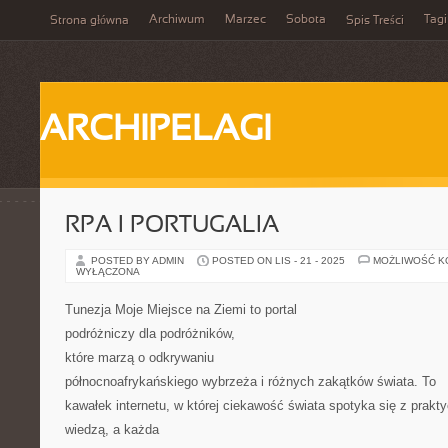
Archiwum
Marzec
Sobota
Tagi
Strona główna
Spis Treści
ARCHIPELAGI
RPA I PORTUGALIA
POSTED BY ADMIN
POSTED ON LIS - 21 - 2025
MOŻLIWOŚĆ 
WYŁĄCZONA
Tunezja Moje Miejsce na Ziemi to portal
podróżniczy dla podróżników,
które marzą o odkrywaniu
północnoafrykańskiego wybrzeża i różnych zakątków świata. To
kawałek internetu, w której ciekawość świata spotyka się z prakt
wiedzą, a każda