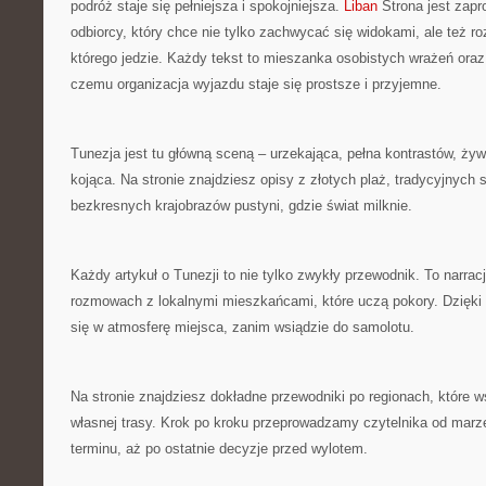
podróż staje się pełniejsza i spokojniejsza.
Liban
Strona jest zapr
odbiorcy, który chce nie tylko zachwycać się widokami, ale też 
którego jedzie. Każdy tekst to mieszanka osobistych wrażeń oraz
czemu organizacja wyjazdu staje się prostsze i przyjemne.
Tunezja jest tu główną sceną – urzekająca, pełna kontrastów, żywi
kojąca. Na stronie znajdziesz opisy z złotych plaż, tradycyjnych 
bezkresnych krajobrazów pustyni, gdzie świat milknie.
Każdy artykuł o Tunezji to nie tylko zwykły przewodnik. To narracj
rozmowach z lokalnymi mieszkańcami, które uczą pokory. Dzięki
się w atmosferę miejsca, zanim wsiądzie do samolotu.
Na stronie znajdziesz dokładne przewodniki po regionach, które w
własnej trasy. Krok po kroku przeprowadzamy czytelnika od marz
terminu, aż po ostatnie decyzje przed wylotem.