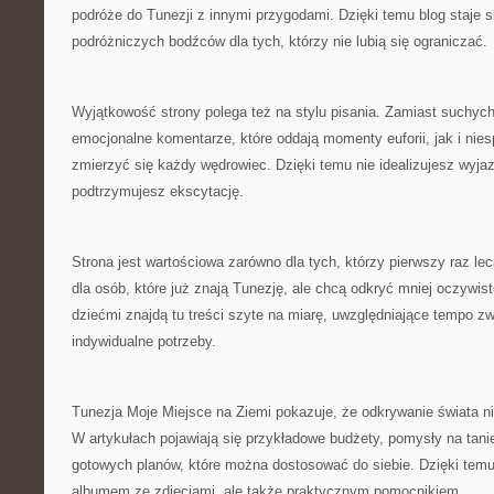
podróże do Tunezji z innymi przygodami. Dzięki temu blog staje
podróżniczych bodźców dla tych, którzy nie lubią się ograniczać.
Wyjątkowość strony polega też na stylu pisania. Zamiast suchych
emocjonalne komentarze, które oddają momenty euforii, jak i nies
zmierzyć się każdy wędrowiec. Dzięki temu nie idealizujesz wyja
podtrzymujesz ekscytację.
Strona jest wartościowa zarówno dla tych, którzy pierwszy raz lecą
dla osób, które już znają Tunezję, ale chcą odkryć mniej oczywis
dziećmi znajdą tu treści szyte na miarę, uwzględniające tempo zw
indywidualne potrzeby.
Tunezja Moje Miejsce na Ziemi pokazuje, że odkrywanie świata 
W artykułach pojawiają się przykładowe budżety, pomysły na tanie
gotowych planów, które można dostosować do siebie. Dzięki temu 
albumem ze zdjęciami, ale także praktycznym pomocnikiem.