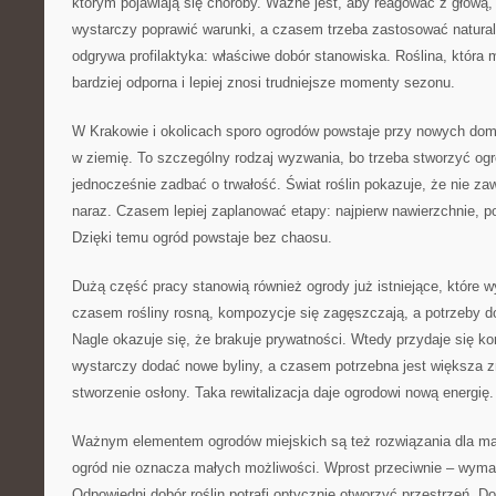
którym pojawiają się choroby. Ważne jest, aby reagować z głową,
wystarczy poprawić warunki, a czasem trzeba zastosować natural
odgrywa profilaktyka: właściwe dobór stanowiska. Roślina, która 
bardziej odporna i lepiej znosi trudniejsze momenty sezonu.
W Krakowie i okolicach sporo ogrodów powstaje przy nowych dom
w ziemię. To szczególny rodzaj wyzwania, bo trzeba stworzyć ogr
jednocześnie zadbać o trwałość. Świat roślin pokazuje, że nie za
naraz. Czasem lepiej zaplanować etapy: najpierw nawierzchnie, po
Dzięki temu ogród powstaje bez chaosu.
Dużą część pracy stanowią również ogrody już istniejące, które 
czasem rośliny rosną, kompozycje się zagęszczają, a potrzeby d
Nagle okazuje się, że brakuje prywatności. Wtedy przydaje się k
wystarczy dodać nowe byliny, a czasem potrzebna jest większa z
stworzenie osłony. Taka rewitalizacja daje ogrodowi nową energię.
Ważnym elementem ogrodów miejskich są też rozwiązania dla mały
ogród nie oznacza małych możliwości. Wprost przeciwnie – wyma
Odpowiedni dobór roślin potrafi optycznie otworzyć przestrzeń. Do