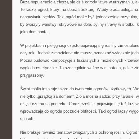
Dużą popularnością cieszą się dziś ogrody łatwe w utrzymaniu, al
To raczej ogród, który ma dobrą strukturę. Wtedy praca polega na 
naprawianiu błędów. Taki ogród może być jednocześnie przytulny, b
by tworzyły warstwy: okrywowe na dole, byliny i trawy w środku, k
jako dominanta.
W projektach i pielęgnacji często pojawiają się rośliny zimozielon
cały rok. Jednak zimozielone nie muszą oznaczać wyłącznie jedne
Można budować kompozycje z liściastych zimozielonych krzewów
wygląda estetycznie. To szczególnie ważne w miastach, gdzie zim
przygaszony.
Świat roślin inspiruje także do tworzenia ogrodów użytkowych. W
nie tylko „grządką za domem”. Zioła można sadzić przy tarasie, w
dzięki czemu są pod ręką. Coraz częściej pojawiają się też krzew
wprowadzają do ogrodu poczucie obfitości. Taki ogród łączy wyg
sposób.
Nie brakuje również tematów związanych z ochroną roślin. Ogród