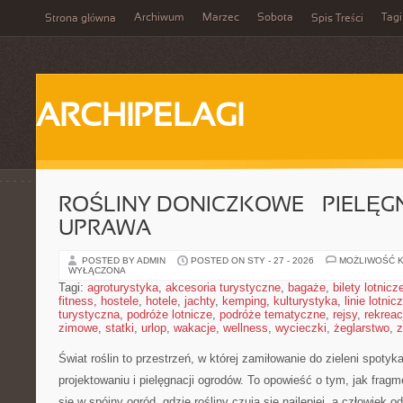
Archiwum
Marzec
Sobota
Tagi
Strona główna
Spis Treści
ARCHIPELAGI
ROŚLINY DONICZKOWE – PIELĘGN
UPRAWA
POSTED BY ADMIN
POSTED ON STY - 27 - 2026
MOŻLIWOŚĆ 
WYŁĄCZONA
Tagi:
agroturystyka
,
akcesoria turystyczne
,
bagaże
,
bilety lotnicz
fitness
,
hostele
,
hotele
,
jachty
,
kemping
,
kulturystyka
,
linie lotnic
turystyczna
,
podróże lotnicze
,
podróże tematyczne
,
rejsy
,
rekreac
zimowe
,
statki
,
urlop
,
wakacje
,
wellness
,
wycieczki
,
żeglarstwo
,
z
Świat roślin to przestrzeń, w której zamiłowanie do zieleni spoty
projektowaniu i pielęgnacji ogrodów. To opowieść o tym, jak frag
się w spójny ogród, gdzie rośliny czują się najlepiej, a człowiek