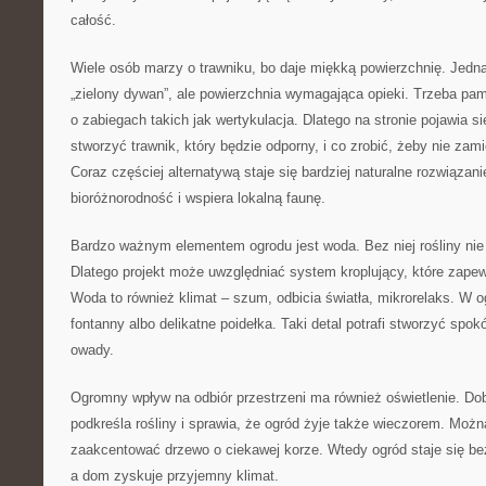
całość.
Wiele osób marzy o trawniku, bo daje miękką powierzchnię. Jednak
„zielony dywan”, ale powierzchnia wymagająca opieki. Trzeba pam
o zabiegach takich jak wertykulacja. Dlatego na stronie pojawia si
stworzyć trawnik, który będzie odporny, i co zrobić, żeby nie zam
Coraz częściej alternatywą staje się bardziej naturalne rozwiązan
bioróżnorodność i wspiera lokalną faunę.
Bardzo ważnym elementem ogrodu jest woda. Bez niej rośliny nie
Dlatego projekt może uwzględniać system kroplujący, które zapew
Woda to również klimat – szum, odbicia światła, mikrorelaks. W o
fontanny albo delikatne poidełka. Taki detal potrafi stworzyć spok
owady.
Ogromny wpływ na odbiór przestrzeni ma również oświetlenie. Dob
podkreśla rośliny i sprawia, że ogród żyje także wieczorem. Można
zaakcentować drzewo o ciekawej korze. Wtedy ogród staje się b
a dom zyskuje przyjemny klimat.