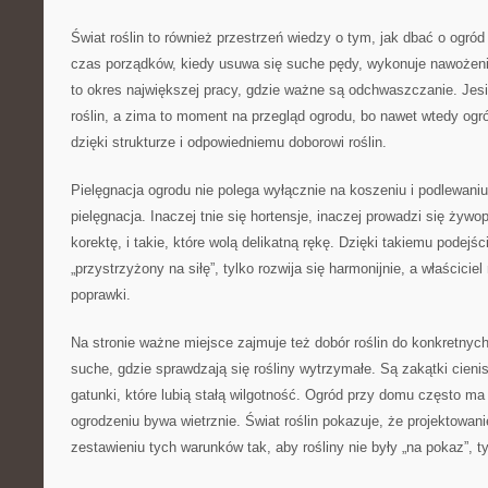
Świat roślin to również przestrzeń wiedzy o tym, jak dbać o ogró
czas porządków, kiedy usuwa się suche pędy, wykonuje nawożenie
to okres największej pracy, gdzie ważne są odchwaszczanie. Jes
roślin, a zima to moment na przegląd ogrodu, bo nawet wtedy o
dzięki strukturze i odpowiedniemu doborowi roślin.
Pielęgnacja ogrodu nie polega wyłącznie na koszeniu i podlewani
pielęgnacja. Inaczej tnie się hortensje, inaczej prowadzi się żywopł
korektę, i takie, które wolą delikatną rękę. Dzięki takiemu podejści
„przystrzyżony na siłę”, tylko rozwija się harmonijnie, a właściciel
poprawki.
Na stronie ważne miejsce zajmuje też dobór roślin do konkretny
suche, gdzie sprawdzają się rośliny wytrzymałe. Są zakątki cienist
gatunki, które lubią stałą wilgotność. Ogród przy domu często ma
ogrodzeniu bywa wietrznie. Świat roślin pokazuje, że projektowa
zestawieniu tych warunków tak, aby rośliny nie były „na pokaz”, ty