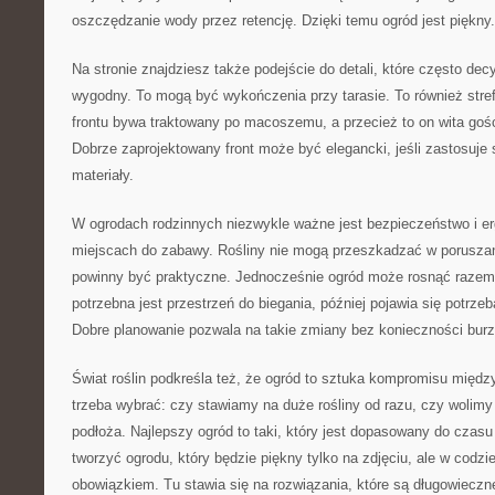
oszczędzanie wody przez retencję. Dzięki temu ogród jest piękny.
Na stronie znajdziesz także podejście do detali, które często dec
wygodny. To mogą być wykończenia przy tarasie. To również stre
frontu bywa traktowany po macoszemu, a przecież to on wita gośc
Dobrze zaprojektowany front może być elegancki, jeśli zastosuje s
materiały.
W ogrodach rodzinnych niezwykle ważne jest bezpieczeństwo i e
miejscach do zabawy. Rośliny nie mogą przeszkadzać w poruszani
powinny być praktyczne. Jednocześnie ogród może rosnąć razem 
potrzebna jest przestrzeń do biegania, później pojawia się potrzeb
Dobre planowanie pozwala na takie zmiany bez konieczności bur
Świat roślin podkreśla też, że ogród to sztuka kompromisu mię
trzeba wybrać: czy stawiamy na duże rośliny od razu, czy wolim
podłoża. Najlepszy ogród to taki, który jest dopasowany do czasu
tworzyć ogrodu, który będzie piękny tylko na zdjęciu, ale w codzi
obowiązkiem. Tu stawia się na rozwiązania, które są długowieczn