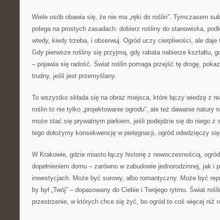
Wiele osób obawia się, że nie ma „ręki do roślin”. Tymczasem su
polega na prostych zasadach: dobierz rośliny do stanowiska, podle
wtedy, kiedy trzeba, i obserwuj. Ogród uczy cierpliwości, ale daje
Gdy pierwsze rośliny się przyjmą, gdy rabata nabierze kształtu, g
– pojawia się radość. Świat roślin pomaga przejść tę drogę, poka
trudny, jeśli jest przemyślany.
To wszystko składa się na obraz miejsca, które łączy wiedzę z re
roślin to nie tylko „projektowanie ogrodu”, ale też dawanie natury
może stać się prywatnym parkiem, jeśli podejdzie się do niego z 
tego dołożymy konsekwencję w pielęgnacji, ogród odwdzięczy się
W Krakowie, gdzie miasto łączy historię z nowoczesnością, ogr
dopełnieniem domu – zarówno w zabudowie jednorodzinnej, jak i
inwestycjach. Może być surowy, albo romantyczny. Może być repr
by był „Twój” – dopasowany do Ciebie i Twojego rytmu. Świat rośl
przestrzenie, w których chce się żyć, bo ogród to coś więcej niż r