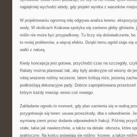
najpiękniej wychodzi wtedy, gdy projekt wynika z warunków miejs
W projektowaniu ogromną rolę odgrywa analiza terenu: ekspozycja,
wody. W okolicach Krakowa spotyka się zarówno gleby gliniaste, ja
roślin nie może być przypadkowy. Tu liczy się doświadczenie, bo
to mniej problemów, a więcej efektu. Dzięki temu ogród staje się 
walki z naturą.
Kiedy koncepcja jest gotowa, przychodzi czas na szczegóły, czyli 
Rabaty można planować tak, aby były atrakcyjne od wiosny do je
robią wrażenie rośliny wczesne, latem królują róże, jesienią zach
podkreślają dekoracyjne pędy. Dobrze zaprojektowana przestrzeń 
którym każdy miesiąc wnosi coś nowego.
Zakładanie ogrodu to moment, gdy plan zamienia się w realną prz
przygotowuje się teren: usuwa przeszkody, dba o odwodnienie. Jeś
wymianę ziemi przez dodanie odpowiednich frakcji. Później przy
stałe, takie jak nawierzchnie, a także na detale: obrzeża, które sp
praktyczny. Na końcu pojawiają się rośliny: krzewy, a także rośl