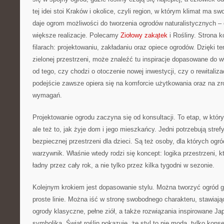
tej idei stoi Kraków i okolice, czyli region, w którym klimat ma s
daje ogrom możliwości do tworzenia ogrodów naturalistycznych 
większe realizacje. Polecamy
Ziołowy zakątek
i Rośliny. Strona k
filarach: projektowaniu, zakładaniu oraz opiece ogrodów. Dzięki 
zielonej przestrzeni, może znaleźć tu inspiracje dopasowane do w
od tego, czy chodzi o otoczenie nowej inwestycji, czy o rewitaliza
podejście zawsze opiera się na komforcie użytkowania oraz na zro
wymagań.
Projektowanie ogrodu zaczyna się od konsultacji. To etap, w którym
ale też to, jak żyje dom i jego mieszkańcy. Jedni potrzebują stre
bezpiecznej przestrzeni dla dzieci. Są też osoby, dla których ogr
warzywnik. Właśnie wtedy rodzi się koncept: logika przestrzeni, kt
ładny przez cały rok, a nie tylko przez kilka tygodni w sezonie.
Kolejnym krokiem jest dopasowanie stylu. Można tworzyć ogród g
proste linie. Można iść w stronę swobodnego charakteru, stawiaj
ogrody klasyczne, pełne ziół, a także rozwiązania inspirowane Jap
symbolika. Świat roślin pokazuje, że styl to nie moda, tylko kon