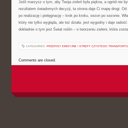
Jeśli marzysz o tym, aby Twoja zieleń była piękna, a ogród nie by
rezultatem świadomych decyzji, ta strona daje Ci mapę drogi. Od p
po realizację i pielęgnację – krok po kroku, sezon po sezonie. Wł
który nie tylko wygląda, ale też działa: jest wygodny i daje radość
dokładnie o tym jest Świat roślin – o tworzeniu zieleni, która zost
CATEGORIES:
PRZEPISY EMISYJNE I STREFY CZYSTEGO TRANSPORTU
Comments are closed.