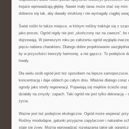
trejaże wprowadzają głębię. Nawet mały taras może stać się mini o
dobierze się tak, aby dawały strukturę i nie wymagały ciągłej uwag
Świat roślin to także miejsce, w którym rośliny traktuje się z sza
jako proces. Ogród nigdy nie jest „skończony raz na zawsze”, bo r
dojrzewają. W pierwszym roku po założeniu ogród wygląda inaczej 
pięciu nabiera charakteru. Dlatego dobre projektowanie uwzględnia
by w przyszłości tworzyły harmonię, a nie gąszcz. To podejście da
trwały.
Dla wielu osób ogród jest też sposobem na lepsze samopoczucie.
koncentrację i daje oddech po całym dniu. Właśnie dlatego coraz c
ogrody jako strefy regeneracji. Pojawiają się miękkie ścieżki oraz 
działały na zmysły: zapach. Taki ogród nie jest tylko dekoracją – 
życia.
Ważne jest też podejście ekologiczne. Ogród może wspierać przyr
Rośliny miododajne, gatunki przyjazne zapylaczom i naturalne sch
staje się żywy. Można wprowadzać rozwiązania takie jak ogranicz