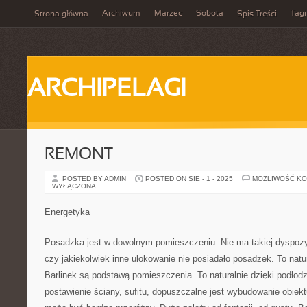
Archiwum
Marzec
Sobota
Tagi
Strona główna
Spis Treści
ARCHIPELAGI
REMONT
POSTED BY ADMIN
POSTED ON SIE - 1 - 2025
MOŻLIWOŚĆ K
WYŁĄCZONA
Energetyka
Posadzka jest w dowolnym pomieszczeniu. Nie ma takiej dyspozyc
czy jakiekolwiek inne ulokowanie nie posiadało posadzek. To natur
Barlinek są podstawą pomieszczenia. To naturalnie dzięki podłod
postawienie ściany, sufitu, dopuszczalne jest wybudowanie obiekt