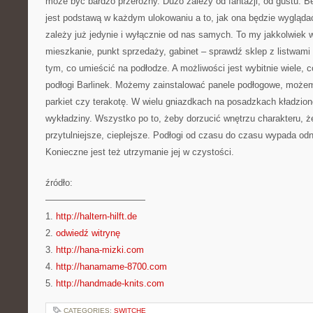
może być bardzo przeróżny. Dużo zależy od fantazji, od gustu. 
jest podstawą w każdym ulokowaniu a to, jak ona będzie wyglądać
zależy już jedynie i wyłącznie od nas samych. To my jakkolwie
mieszkanie, punkt sprzedaży, gabinet – sprawdź sklep z listwami
tym, co umieścić na podłodze. A możliwości jest wybitnie wiele, c
podłogi Barlinek. Możemy zainstalować panele podłogowe, może
parkiet czy terakotę. W wielu gniazdkach na posadzkach kładzio
wykładziny. Wszystko po to, żeby dorzucić wnętrzu charakteru, 
przytulniejsze, cieplejsze. Podłogi od czasu do czasu wypada o
Konieczne jest też utrzymanie jej w czystości.
źródło:
———————————
1.
http://haltern-hilft.de
2.
odwiedź witrynę
3.
http://hana-mizki.com
4.
http://hanamame-8700.com
5.
http://handmade-knits.com
CATEGORIES:
SWITCHE