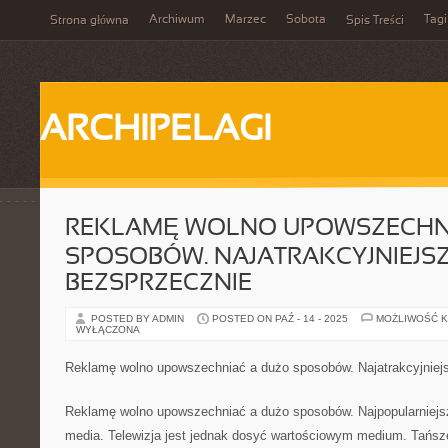
Archiwum
Marzec
Sobota
Tagi
Strona główna
Spis Treści
ARCHIPELAGI
REKLAMĘ WOLNO UPOWSZECHN
SPOSOBÓW. NAJATRAKCYJNIEJSZ
BEZSPRZECZNIE
POSTED BY ADMIN
POSTED ON PAŹ - 14 - 2025
MOŻLIWOŚĆ 
WYŁĄCZONA
Reklamę wolno upowszechniać a dużo sposobów. Najatrakcyjniej
Reklamę wolno upowszechniać a dużo sposobów. Najpopularniejs
media. Telewizja jest jednak dosyć wartościowym medium. Tańsze s