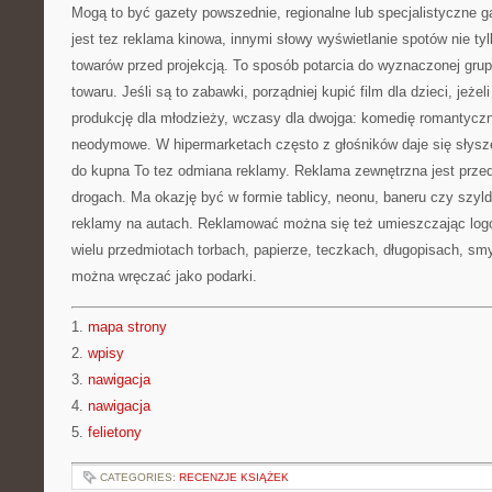
Mogą to być gazety powszednie, regionalne lub specjalistyczne
jest tez reklama kinowa, innymi słowy wyświetlanie spotów nie tyl
towarów przed projekcją. To sposób potarcia do wyznaczonej grup
towaru. Jeśli są to zabawki, porządniej kupić film dla dzieci, jeże
produkcję dla młodzieży, wczasy dla dwojga: komedię romantycz
neodymowe. W hipermarketach często z głośników daje się słysz
do kupna To tez odmiana reklamy. Reklama zewnętrzna jest przed
drogach. Ma okazję być w formie tablicy, neonu, baneru czy szyld
reklamy na autach. Reklamować można się też umieszczając logo
wielu przedmiotach torbach, papierze, teczkach, długopisach, smy
można wręczać jako podarki.
1.
mapa strony
2.
wpisy
3.
nawigacja
4.
nawigacja
5.
felietony
CATEGORIES:
RECENZJE KSIĄŻEK