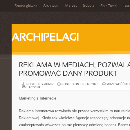
Archiwum
Marzec
Sobota
Tagi
Strona główna
Spis Treści
ARCHIPELAGI
REKLAMA W MEDIACH, POZWAL
PROMOWAĆ DANY PRODUKT
POSTED BY ADMIN
POSTED ON LIP - 6 - 2025
MOŻLIWOŚĆ K
WYŁĄCZONA
Marketing z Internecie
Reklama internetowa rozwinęła się przede wszystkim to naturalnie
Reklamowej. Kiedy tak właściwie Agencje rozpoczęły adaptację na
zaakceptowała wówczas po raz pierwszy odmianę baneru. Baner 