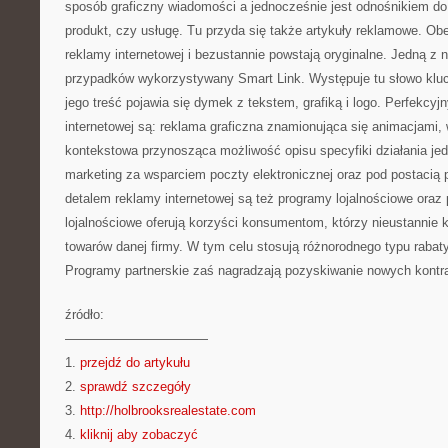
sposób graficzny wiadomości a jednocześnie jest odnośnikiem do
produkt, czy usługę. Tu przyda się także artykuły reklamowe. Obec
reklamy internetowej i bezustannie powstają oryginalne. Jedną z n
przypadków wykorzystywany Smart Link. Występuje tu słowo klucz
jego treść pojawia się dymek z tekstem, grafiką i logo. Perfekcy
internetowej są: reklama graficzna znamionująca się animacjami, 
kontekstowa przynosząca możliwość opisu specyfiki działania jed
marketing za wsparciem poczty elektronicznej oraz pod postacią
detalem reklamy internetowej są też programy lojalnościowe oraz
lojalnościowe oferują korzyści konsumentom, którzy nieustannie 
towarów danej firmy. W tym celu stosują różnorodnego typu rabaty
Programy partnerskie zaś nagradzają pozyskiwanie nowych kontr
źródło:
———————————
1.
przejdź do artykułu
2.
sprawdź szczegóły
3.
http://holbrooksrealestate.com
4.
kliknij aby zobaczyć