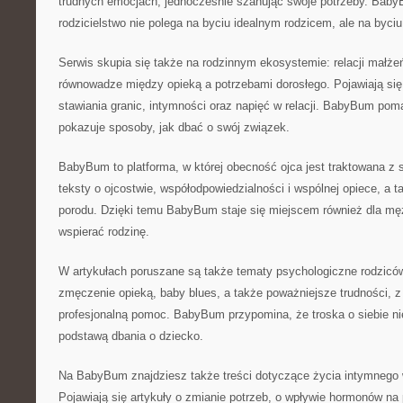
trudnych emocjach, jednocześnie szanując swoje potrzeby. Bab
rodzicielstwo nie polega na byciu idealnym rodzicem, ale na byci
Serwis skupia się także na rodzinnym ekosystemie: relacji małżeńs
równowadze między opieką a potrzebami dorosłego. Pojawiają się
stawiania granic, intymności oraz napięć w relacji. BabyBum poma
pokazuje sposoby, jak dbać o swój związek.
BabyBum to platforma, w której obecność ojca jest traktowana z 
teksty o ojcostwie, współodpowiedzialności i wspólnej opiece, a t
porodu. Dzięki temu BabyBum staje się miejscem również dla męż
wspierać rodzinę.
W artykułach poruszane są także tematy psychologiczne rodziców
zmęczenie opieką, baby blues, a także poważniejsze trudności, z 
profesjonalną pomoc. BabyBum przypomina, że troska o siebie ni
podstawą dbania o dziecko.
Na BabyBum znajdziesz także treści dotyczące życia intymnego w
Pojawiają się artykuły o zmianie potrzeb, o wpływie hormonów na 