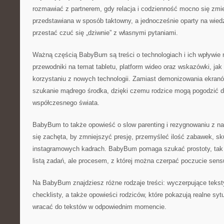
rozmawiać z partnerem, gdy relacja i codzienność mocno się zmie
przedstawiana w sposób taktowny, a jednocześnie oparty na wie
przestać czuć się „dziwnie” z własnymi pytaniami.
Ważną częścią BabyBum są treści o technologiach i ich wpływie n
przewodniki na temat tabletu, platform wideo oraz wskazówki, jak
korzystaniu z nowych technologii. Zamiast demonizowania ekra
szukanie mądrego środka, dzięki czemu rodzice mogą pogodzić db
współczesnego świata.
BabyBum to także opowieść o slow parenting i rezygnowaniu z na
się zachęta, by zmniejszyć presję, przemyśleć ilość zabawek, skup
instagramowych kadrach. BabyBum pomaga szukać prostoty, tak a
listą zadań, ale procesem, z której można czerpać poczucie sens
Na BabyBum znajdziesz różne rodzaje treści: wyczerpujące tekst
checklisty, a także opowieści rodziców, które pokazują realne sy
wracać do tekstów w odpowiednim momencie.