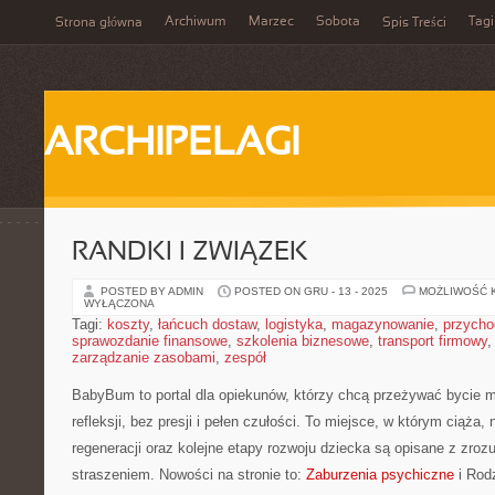
Archiwum
Marzec
Sobota
Tagi
Strona główna
Spis Treści
ARCHIPELAGI
RANDKI I ZWIĄZEK
POSTED BY ADMIN
POSTED ON GRU - 13 - 2025
MOŻLIWOŚĆ 
WYŁĄCZONA
Tagi:
koszty
,
łańcuch dostaw
,
logistyka
,
magazynowanie
,
przycho
sprawozdanie finansowe
,
szkolenia biznesowe
,
transport firmowy
zarządzanie zasobami
,
zespół
BabyBum to portal dla opiekunów, którzy chcą przeżywać bycie m
refleksji, bez presji i pełen czułości. To miejsce, w którym ciąża
regeneracji oraz kolejne etapy rozwoju dziecka są opisane z zroz
straszeniem. Nowości na stronie to:
Zaburzenia psychiczne
i Rod