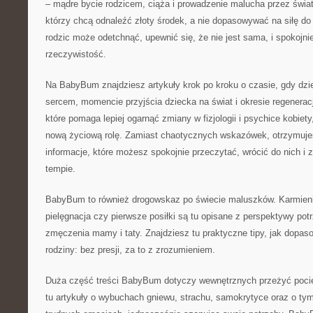
– mądre bycie rodzicem, ciąża i prowadzenie malucha przez świat 
którzy chcą odnaleźć złoty środek, a nie dopasowywać na siłę do 
rodzic może odetchnąć, upewnić się, że nie jest sama, i spokoj
rzeczywistość.
Na BabyBum znajdziesz artykuły krok po kroku o czasie, gdy dzi
sercem, momencie przyjścia dziecka na świat i okresie regenerac
które pomaga lepiej ogarnąć zmiany w fizjologii i psychice kobiet
nową życiową rolę. Zamiast chaotycznych wskazówek, otrzymuj
informacje, które możesz spokojnie przeczytać, wrócić do nich 
tempie.
BabyBum to również drogowskaz po świecie maluszków. Karmien
pielęgnacja czy pierwsze posiłki są tu opisane z perspektywy pot
zmęczenia mamy i taty. Znajdziesz tu praktyczne tipy, jak dopas
rodziny: bez presji, za to z zrozumieniem.
Duża część treści BabyBum dotyczy wewnętrznych przeżyć pocie
tu artykuły o wybuchach gniewu, strachu, samokrytyce oraz o ty