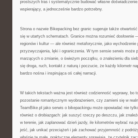
prostszych tras i systematycznie budować własne doświadczenie.
wspierający, a jednocześnie bardzo potrzebny.
Strona o nazwie Bikepacking bez granic sugeruje także otwartość
się w utartych schematach. Granice można rozumieć dosłownie —
regionów i kultur — ale również metaforycznie, jako wychodzenie
przyzwyczajenia, lęki i ograniczenia. W tym sensie serwis może 
marzących o zmianie, o świeżym początku, o znalezieniu dla siebie
się droga, ruch, kontakt z naturą i poczucie, że każdy kilometr 
bardzo nośna i inspirująca oś całej narracji.
W takich tekstach ważna jest również codzienność wyprawy, bo t
pozostanie romantycznym wyobrażeniem, czy zamieni się w real
TeamBike.pl jako serwis o bikepackingu może opowiadać nie tylko 
również o drobiazgach: jak suszyć rzeczy po deszczu, jak znaleź
w terenie, jak zaplanować dzień jazdy, ile kilometrów wybrać na 
jeść, jak unikać przeciążeń i jak zachować przyjemność z podró
właśnie te małe, praktyczne elementy sprawiają, że czytelnik za