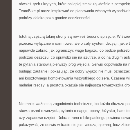
również tych ukrytych, które najlepiej smakują właśnie z perspek
TeamBike.pl może inspirować do planowania własnych wypadów bl
podróży daleko poza granice codzienności.
Istotną częścią takiej strony są również treści o sprzęcie. W świ
przecież wyłącznie o sam rower, ale o cały system decyzji: jakie 
naprawdę zabrać, jak ograniczyć wagę bagażu, co będzie potrzebn
podczas deszczu, co sprawdzi się na szutrze, a co na długim asfa
te pytania stanowią pierwszy próg wejścia. Serwis odpowiada na n
budując zaufanie i pokazując, że dobry wyjazd nie musi oznacza
ani kosztownego kompletowania wszystkiego od zera. Czasem wię
nadmiar rzeczy, a prostota okazuje się najlepszą towarzyszką dro
Nie mniej ważne są zagadnienia techniczne, bo każda dłuższa pod
stawia przed rowerzystą pytania o napęd, opony, łożyska, hamulce
czy zapasowe części. Dobra strona o bikepackingu powinna oswaj
pokazywać, że serwis w trasie nie jest wiedzą tajemną, lecz zbio