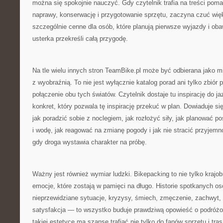
można się spokojnie nauczyć. Gdy czytelnik trafia na treści pom
naprawy, konserwację i przygotowanie sprzętu, zaczyna czuć wię
szczególnie cenne dla osób, które planują pierwsze wyjazdy i oba
usterka przekreśli całą przygodę.
Na tle wielu innych stron TeamBike.pl może być odbierana jako mi
z wyobraźnią. To nie jest wyłącznie katalog porad ani tylko zbiór 
połączenie obu tych światów. Czytelnik dostaje tu inspirację do ja
konkret, który pozwala tę inspirację przekuć w plan. Dowiaduje s
jak poradzić sobie z noclegiem, jak rozłożyć siły, jak planować p
i wodę, jak reagować na zmianę pogody i jak nie stracić przyjemn
gdy droga wystawia charakter na próbę.
Ważny jest również wymiar ludzki. Bikepacking to nie tylko krajobr
emocje, które zostają w pamięci na długo. Historie spotkanych o
nieprzewidziane sytuacje, kryzysy, śmiech, zmęczenie, zachwyt,
satysfakcja — to wszystko buduje prawdziwą opowieść o podróż
takiej estetyce ma szansę trafiać nie tylko do fanów sprzętu i tras