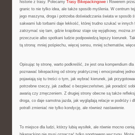
historie z trasy. Polecamy
Trasy Bikepackingowe
i Rowerem przez
granic to nie tylko idea, ale także sposób myślenia. W centrum tej
jego maszyna, droga i potrzeba doświadczania świata w sposób 
sakwami lub torbami daje lekkość, której trudno szukać w innych
zatrzymać się tam, gdzie krajobraz staje się wyjątkowy, można z
przeczucie albo spotkani ludzie podpowiedzą lepszy kierunek. Tak
tą stroną: mniej pośpiechu, więcej sensu, mniej schematów, więce
Opisując tę stronę, warto podkreślić, że jest ona kompendium dla
poznawać bikepacking od strony praktycznej i emocjonalnej jedno
pojawiają się tu treści o tym, jak wybrać kierunek, jak przygoto
potrzebne rzeczy, jak zadbać o bezpieczeństwo, jak poradzić so
awarią czy zmęczeniem. Z drugiej strony obecne są także refleks
droga, co daje samotna jazda, jak wyglądają relacje w podróży i
potrafi zmieniać nie tylko kondycję, ale również nastawienie.
To miejsce dla ludzi, którzy lubią wysiłek, ale równie mocno ceni
bikepacking nie musi oznaczać tylko sportowego wyczynu. Może