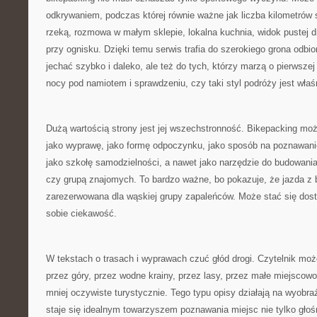
odkrywaniem, podczas której równie ważne jak liczba kilometrów 
rzeką, rozmowa w małym sklepie, lokalna kuchnia, widok pustej d
przy ognisku. Dzięki temu serwis trafia do szerokiego grona odbi
jechać szybko i daleko, ale też do tych, którzy marzą o pierwszej 
nocy pod namiotem i sprawdzeniu, czy taki styl podróży jest właśn
Dużą wartością strony jest jej wszechstronność. Bikepacking możn
jako wyprawę, jako formę odpoczynku, jako sposób na poznawanie
jako szkołę samodzielności, a nawet jako narzędzie do budowania 
czy grupą znajomych. To bardzo ważne, bo pokazuje, że jazda z 
zarezerwowana dla wąskiej grupy zapaleńców. Może stać się dos
sobie ciekawość.
W tekstach o trasach i wyprawach czuć głód drogi. Czytelnik moż
przez góry, przez wodne krainy, przez lasy, przez małe miejscowo
mniej oczywiste turystycznie. Tego typu opisy działają na wyobraź
staje się idealnym towarzyszem poznawania miejsc nie tylko głoś