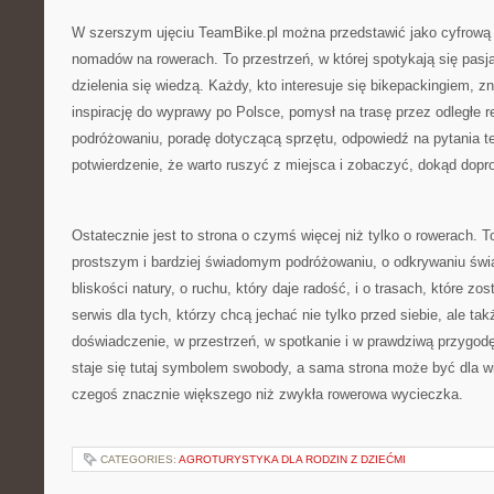
W szerszym ujęciu TeamBike.pl można przedstawić jako cyfrową
nomadów na rowerach. To przestrzeń, w której spotykają się pasja
dzielenia się wiedzą. Każdy, kto interesuje się bikepackingiem, zna
inspirację do wyprawy po Polsce, pomysł na trasę przez odległe re
podróżowaniu, poradę dotyczącą sprzętu, odpowiedź na pytania t
potwierdzenie, że warto ruszyć z miejsca i zobaczyć, dokąd dopr
Ostatecznie jest to strona o czymś więcej niż tylko o rowerach. 
prostszym i bardziej świadomym podróżowaniu, o odkrywaniu świ
bliskości natury, o ruchu, który daje radość, i o trasach, które zo
serwis dla tych, którzy chcą jechać nie tylko przed siebie, ale ta
doświadczenie, w przestrzeń, w spotkanie i w prawdziwą przygodę
staje się tutaj symbolem swobody, a sama strona może być dla w
czegoś znacznie większego niż zwykła rowerowa wycieczka.
CATEGORIES:
AGROTURYSTYKA DLA RODZIN Z DZIEĆMI