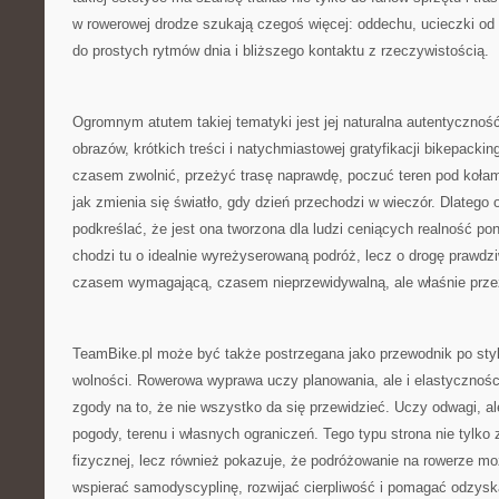
w rowerowej drodze szukają czegoś więcej: oddechu, ucieczki od
do prostych rytmów dnia i bliższego kontaktu z rzeczywistością.
Ogromnym atutem takiej tematyki jest jej naturalna autentyczno
obrazów, krótkich treści i natychmiastowej gratyfikacji bikepacki
czasem zwolnić, przeżyć trasę naprawdę, poczuć teren pod kołam
jak zmienia się światło, gdy dzień przechodzi w wieczór. Dlatego 
podkreślać, że jest ona tworzona dla ludzi ceniących realność p
chodzi tu o idealnie wyreżyserowaną podróż, lecz o drogę prawdz
czasem wymagającą, czasem nieprzewidywalną, ale właśnie prze
TeamBike.pl może być także postrzegana jako przewodnik po sty
wolności. Rowerowa wyprawa uczy planowania, ale i elastyczności
zgody na to, że nie wszystko da się przewidzieć. Uczy odwagi, al
pogody, terenu i własnych ograniczeń. Tego typu strona nie tylk
fizycznej, lecz również pokazuje, że podróżowanie na rowerze m
wspierać samodyscyplinę, rozwijać cierpliwość i pomagać odzys