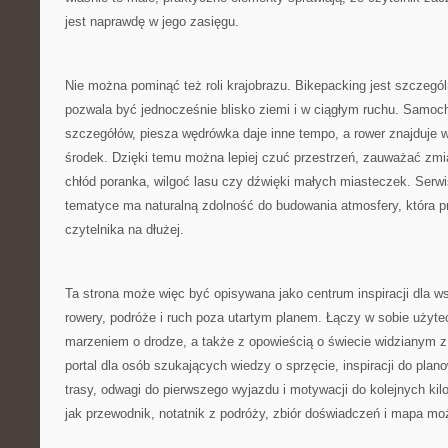
jest naprawdę w jego zasięgu.
Nie można pominąć też roli krajobrazu. Bikepacking jest szczegó
pozwala być jednocześnie blisko ziemi i w ciągłym ruchu. Samoc
szczegółów, piesza wędrówka daje inne tempo, a rower znajduje w
środek. Dzięki temu można lepiej czuć przestrzeń, zauważać zmi
chłód poranka, wilgoć lasu czy dźwięki małych miasteczek. Serwi
tematyce ma naturalną zdolność do budowania atmosfery, która p
czytelnika na dłużej.
Ta strona może więc być opisywana jako centrum inspiracji dla w
rowery, podróże i ruch poza utartym planem. Łączy w sobie użyte
marzeniem o drodze, a także z opowieścią o świecie widzianym z
portal dla osób szukających wiedzy o sprzęcie, inspiracji do pl
trasy, odwagi do pierwszego wyjazdu i motywacji do kolejnych kil
jak przewodnik, notatnik z podróży, zbiór doświadczeń i mapa moż