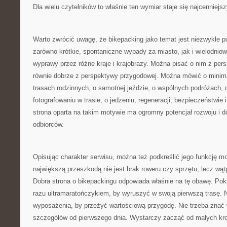
Dla wielu czytelników to właśnie ten wymiar staje się najcenniejsz
Warto zwrócić uwagę, że bikepacking jako temat jest niezwykle 
zarówno krótkie, spontaniczne wypady za miasto, jak i wielodnio
wyprawy przez różne kraje i krajobrazy. Można pisać o nim z pe
równie dobrze z perspektywy przygodowej. Można mówić o minim
trasach rodzinnych, o samotnej jeździe, o wspólnych podróżach, 
fotografowaniu w trasie, o jedzeniu, regeneracji, bezpieczeństwie
strona oparta na takim motywie ma ogromny potencjał rozwoju i d
odbiorców.
Opisując charakter serwisu, można też podkreślić jego funkcję m
największą przeszkodą nie jest brak roweru czy sprzętu, lecz wą
Dobra strona o bikepackingu odpowiada właśnie na tę obawę. Poka
razu ultramaratończykiem, by wyruszyć w swoją pierwszą trasę. 
wyposażenia, by przeżyć wartościową przygodę. Nie trzeba znać
szczegółów od pierwszego dnia. Wystarczy zacząć od małych kr