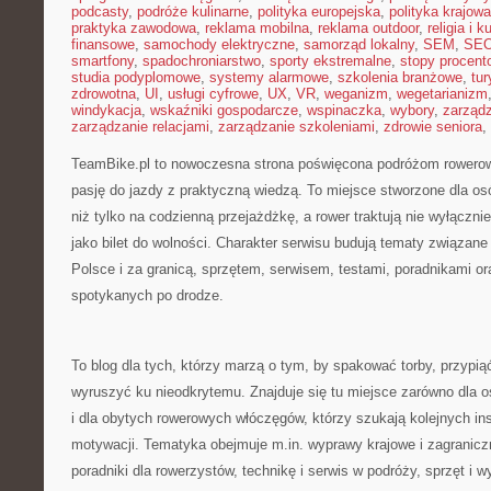
podcasty
,
podróże kulinarne
,
polityka europejska
,
polityka krajowa
praktyka zawodowa
,
reklama mobilna
,
reklama outdoor
,
religia i k
finansowe
,
samochody elektryczne
,
samorząd lokalny
,
SEM
,
SE
smartfony
,
spadochroniarstwo
,
sporty ekstremalne
,
stopy procent
studia podyplomowe
,
systemy alarmowe
,
szkolenia branżowe
,
tur
zdrowotna
,
UI
,
usługi cyfrowe
,
UX
,
VR
,
weganizm
,
wegetarianizm
windykacja
,
wskaźniki gospodarcze
,
wspinaczka
,
wybory
,
zarząd
zarządzanie relacjami
,
zarządzanie szkoleniami
,
zdrowie seniora
,
TeamBike.pl to nowoczesna strona poświęcona podróżom rowerow
pasję do jazdy z praktyczną wiedzą. To miejsce stworzone dla osó
niż tylko na codzienną przejażdżkę, a rower traktują nie wyłącznie
jako bilet do wolności. Charakter serwisu budują tematy związan
Polsce i za granicą, sprzętem, serwisem, testami, poradnikami ora
spotykanych po drodze.
To blog dla tych, którzy marzą o tym, by spakować torby, przypią
wyruszyć ku nieodkrytemu. Znajduje się tu miejsce zarówno dla os
i dla obytych rowerowych włóczęgów, którzy szukają kolejnych ins
motywacji. Tematyka obejmuje m.in. wyprawy krajowe i zagranic
poradniki dla rowerzystów, technikę i serwis w podróży, sprzęt i 