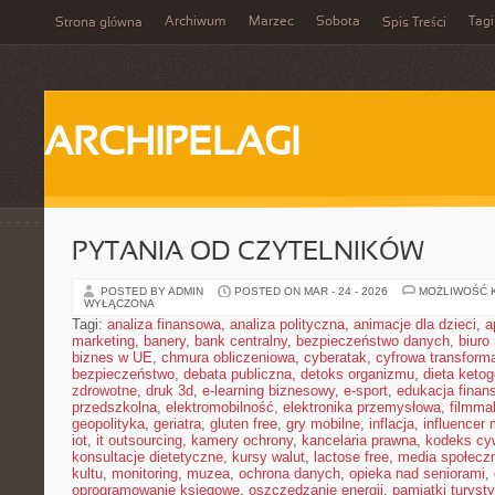
Archiwum
Marzec
Sobota
Tagi
Strona główna
Spis Treści
ARCHIPELAGI
PYTANIA OD CZYTELNIKÓW
POSTED BY ADMIN
POSTED ON MAR - 24 - 2026
MOŻLIWOŚĆ 
WYŁĄCZONA
Tagi:
analiza finansowa
,
analiza polityczna
,
animacje dla dzieci
,
a
marketing
,
banery
,
bank centralny
,
bezpieczeństwo danych
,
biuro
biznes w UE
,
chmura obliczeniowa
,
cyberatak
,
cyfrowa transform
bezpieczeństwo
,
debata publiczna
,
detoks organizmu
,
dieta keto
zdrowotne
,
druk 3d
,
e-learning biznesowy
,
e-sport
,
edukacja finan
przedszkolna
,
elektromobilność
,
elektronika przemysłowa
,
filmma
geopolityka
,
geriatra
,
gluten free
,
gry mobilne
,
inflacja
,
influencer 
iot
,
it outsourcing
,
kamery ochrony
,
kancelaria prawna
,
kodeks cyw
konsultacje dietetyczne
,
kursy walut
,
lactose free
,
media społeczn
kultu
,
monitoring
,
muzea
,
ochrona danych
,
opieka nad seniorami
,
oprogramowanie księgowe
,
oszczędzanie energii
,
pamiątki turyst