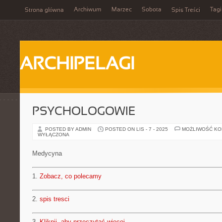
Archiwum
Marzec
Sobota
Tagi
Strona główna
Spis Treści
ARCHIPELAGI
PSYCHOLOGOWIE
POSTED BY ADMIN
POSTED ON LIS - 7 - 2025
MOŻLIWOŚĆ K
WYŁĄCZONA
Medycyna
1.
Zobacz, co polecamy
2.
spis tresci
3.
Kliknij, aby przeczytać więcej