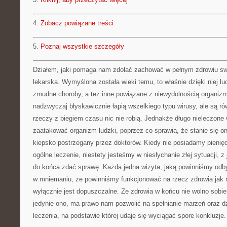
4.
Zobacz powiązane treści
5.
Poznaj wszystkie szczegóły
Działem, jaki pomaga nam zdołać zachować w pełnym zdrowiu swoj
lekarska. Wymyślona została wieki temu, to właśnie dzięki niej 
żmudne choroby, a też inne powiązane z niewydolnością organizmu
nadzwyczaj błyskawicznie łapią wszelkiego typu wirusy, ale są rów
rzeczy z biegiem czasu nic nie robią. Jednakże długo nieleczone
zaatakować organizm ludzki, poprzez co sprawią, że stanie się on
kiepsko postrzegany przez doktorów. Kiedy nie posiadamy pienię
ogólne leczenie, niestety jesteśmy w niesłychanie złej sytuacji, z 
do końca zdać sprawę. Każda jedna wizyta, jaką powinniśmy odb
w mniemaniu, że powinniśmy funkcjonować na rzecz zdrowia jak na
wyłącznie jest dopuszczalne. Ze zdrowia w końcu nie wolno sobi
jedynie ono, ma prawo nam pozwolić na spełnianie marzeń oraz dz
leczenia, na podstawie której udaje się wyciągać spore konkluzje.