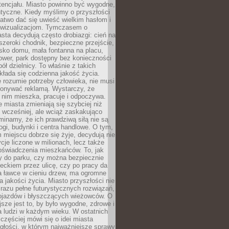
tencjału. Miasto powinno być wygodne,
ntyczne. Kiedy myślimy o przyszłości
 łatwo dać się uwieść wielkim hasłom i
wizualizacjom. Tymczasem o
sta decydują często drobiazgi: cień na
szeroki chodnik, bezpieczne przejście,
lisko domu, mała fontanna na placu,
ower, park dostępny bez konieczności
ół dzielnicy. To właśnie z takich
łada się codzienna jakość życia.
e rozumie potrzeby człowieka, nie musi
konywać reklamą. Wystarczy, że
 nim mieszka, pracuje i odpoczywa.
miasta zmieniają się szybciej niż
 wcześniej, ale wciąż zaskakująco
inamy, że ich prawdziwą siłą nie są
ogi, budynki i centra handlowe. O tym,
miejscu dobrze się żyje, decydują nie
ycje liczone w milionach, lecz także
oświadczenia mieszkańców. To, jak
 do parku, czy można bezpiecznie
ieckiem przez ulicę, czy po pracy da
a ławce w cieniu drzew, ma ogromne
a jakości życia. Miasto przyszłości nie
razu pełne futurystycznych rozwiązań,
pojazdów i błyszczących wieżowców. O
jsze jest to, by było wygodne, zdrowe i
a ludzi w każdym wieku. W ostatnich
 częściej mówi się o idei miasta
egłości, w którym najważniejsze sprawy