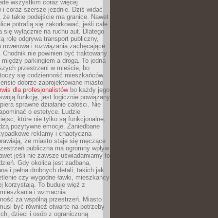
ede wszystkim coraz więcej
i coraz szersze jezdnie. Dziś widać
, że takie podejście ma granice. Nawet
ice potrafią się zakorkować, jeśli całe
a się wyłącznie na ruchu aut. Dlatego
ą rolę odgrywa transport publiczny,
ra rowerowa i rozwiązania zachęcające
 Chodnik nie powinien być traktowany
 między parkingiem a drogą. To jedna
szych przestrzeni w mieście, bo
 toczy się codzienność mieszkańców.
nsie dobrze zaprojektowane miasto
rwis dla profesjonalistów
bo każdy jego
woją funkcję, jest logicznie powiązany
spiera sprawne działanie całości. Nie
apominać o estetyce. Ludzie
iejsc, które nie tylko są funkcjonalne,
udzą pozytywne emocje. Zaniedbane
rzypadkowe reklamy i chaotyczna
rawiają, że miasto staje się męczące
Przestrzeń publiczna ma ogromny wpływ
nawet jeśli nie zawsze uświadamiamy to
dzień. Gdy okolica jest zadbana,
a i pełna drobnych detali, takich jak
etlenie czy wygodne ławki, mieszkańcy
ej korzystają. To buduje więź z
mieszkania i wzmacnia
ność za wspólną przestrzeń. Miasto
musi być również otwarte na potrzeby
ch, dzieci i osób z ograniczoną