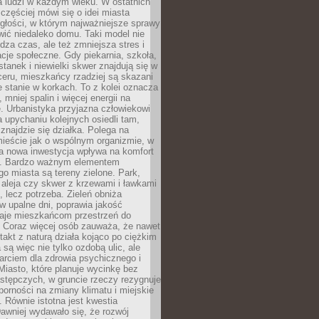
a ludzi w każdym wieku. W ostatnich
 częściej mówi się o idei miasta
egłości, w którym najważniejsze sprawy
ić niedaleko domu. Taki model nie
dza czas, ale też zmniejsza stres i
acje społeczne. Gdy piekarnia, szkoła,
stanek i niewielki skwer znajdują się w
eru, mieszkańcy rzadziej są skazani
 stanie w korkach. To z kolei oznacza
 mniej spalin i więcej energii na
. Urbanistyka przyjazna człowiekowi
a upychaniu kolejnych osiedli tam,
 znajdzie się działka. Polega na
mieście jak o wspólnym organizmie, w
a nowa inwestycja wpływa na komfort
zi. Bardzo ważnym elementem
 miasta są tereny zielone. Park,
aleja czy skwer z krzewami i ławkami
s, lecz potrzeba. Zieleń obniża
w upalne dni, poprawia jakość
daje mieszkańcom przestrzeń do
 Coraz więcej osób zauważa, że nawet
ntakt z naturą działa kojąco po ciężkim
 są więc nie tylko ozdobą ulic, ale
arciem dla zdrowia psychicznego i
Miasto, które planuje wycinkę bez
stępczych, w gruncie rzeczy rezygnuje
porności na zmiany klimatu i miejskie
. Równie istotna jest kwestia
Dawniej wydawało się, że rozwój