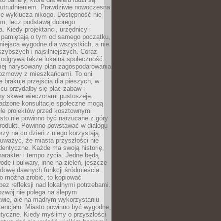
utrudnieniem. Prawdziwie nowoczesna
ie wyklucza nikogo. Dostępność nie
em, lecz podstawą dobrego
a. Kiedy projektanci, urzędnicy i
 pamiętają o tym od samego początku,
iejsca wygodne dla wszystkich, a nie
jszybszych i najsilniejszych. Coraz
 odgrywa także lokalna społeczność.
piej narysowany plan zagospodarowania
 rozmowy z mieszkańcami. To oni
e brakuje przejścia dla pieszych, w
cu przydałby się plac zabaw i
ny skwer wieczorami pustoszeje.
adzone konsultacje społeczne mogą
ele projektów przed kosztownymi
sto nie powinno być narzucane z góry
produkt. Powinno powstawać w dialogu
órzy na co dzień z niego korzystają.
uważyć, że miasta przyszłości nie
dentyczne. Każde ma swoją historię,
charakter i tempo życia. Jedne będą
odę i bulwary, inne na zieleń, jeszcze
udowę dawnych funkcji śródmieścia.
o można zrobić, to kopiować
bez refleksji nad lokalnymi potrzebami.
ozwój nie polega na ślepym
twie, ale na mądrym wykorzystaniu
tencjału. Miasto powinno być wygodne,
ntyczne. Kiedy myślimy o przyszłości