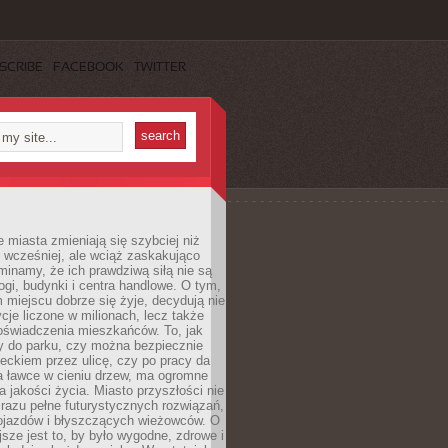
SCRIBE
FACEBOOK
TWITTER
miasta zmieniają się szybciej niż
 wcześniej, ale wciąż zaskakująco
inamy, że ich prawdziwą siłą nie są
ogi, budynki i centra handlowe. O tym,
miejscu dobrze się żyje, decydują nie
ycje liczone w milionach, lecz także
oświadczenia mieszkańców. To, jak
 do parku, czy można bezpiecznie
ieckiem przez ulicę, czy po pracy da
a ławce w cieniu drzew, ma ogromne
a jakości życia. Miasto przyszłości nie
razu pełne futurystycznych rozwiązań,
pojazdów i błyszczących wieżowców. O
jsze jest to, by było wygodne, zdrowe i