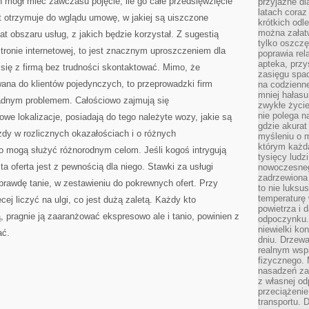
en mógł mieć zawczasu pojęcie, ile go całe przedsięwzięcie
przyjazne dl
latach coraz
t otrzymuje do wglądu umowę, w jakiej są uiszczone
krótkich odl
można załatw
at obszaru usług, z jakich będzie korzystał. Z sugestią
tylko oszczę
stronie internetowej, to jest znacznym uproszczeniem dla
poprawia rel
apteka, przy
 się z firmą bez trudności skontaktować. Mimo, że
zasięgu spac
wana do klientów pojedynczych, to przeprowadzki firm
na codzienne
mniej hałasu,
żadnym problemem. Całościowo zajmują się
zwykłe życie
nie polega n
we lokalizacje, posiadają do tego należyte wozy, jakie są
gdzie akurat
dy w rozlicznych okazałościach i o różnych
myśleniu o 
którym każd
o mogą służyć różnorodnym celom. Jeśli kogoś intrygują
tysięcy lud
a oferta jest z pewnością dla niego. Stawki za usługi
nowoczesnego
zadrzewiona 
rawdę tanie, w zestawieniu do pokrewnych ofert. Przy
to nie luksu
temperaturę 
ej liczyć na ulgi, co jest dużą zaletą. Każdy kto
powietrza i 
 pragnie ją zaaranżować ekspresowo ale i tanio, powinien z
odpoczynku.
niewielki ko
ać.
dniu. Drzewa
realnym wsp
fizycznego. 
nasadzeń za
z własnej od
przeciążenie
transportu. 