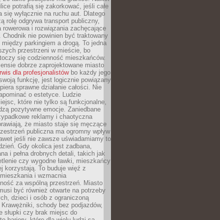
ice potrafią się zakorkować, jeśli całe
a się wyłącznie na ruchu aut. Dlatego
ą rolę odgrywa transport publiczny,
ra rowerowa i rozwiązania zachęcające
 Chodnik nie powinien być traktowany
 między parkingiem a drogą. To jedna
szych przestrzeni w mieście, bo
 toczy się codzienność mieszkańców.
nsie dobrze zaprojektowane miasto
rwis dla profesjonalistów
bo każdy jego
woją funkcję, jest logicznie powiązany
spiera sprawne działanie całości. Nie
apominać o estetyce. Ludzie
iejsc, które nie tylko są funkcjonalne,
udzą pozytywne emocje. Zaniedbane
rzypadkowe reklamy i chaotyczna
rawiają, że miasto staje się męczące
Przestrzeń publiczna ma ogromny wpływ
nawet jeśli nie zawsze uświadamiamy to
dzień. Gdy okolica jest zadbana,
a i pełna drobnych detali, takich jak
etlenie czy wygodne ławki, mieszkańcy
ej korzystają. To buduje więź z
mieszkania i wzmacnia
ność za wspólną przestrzeń. Miasto
musi być również otwarte na potrzeby
ch, dzieci i osób z ograniczoną
 Krawężniki, schody bez podjazdów,
e słupki czy brak miejsc do
 bariery, które dla wielu ludzi są