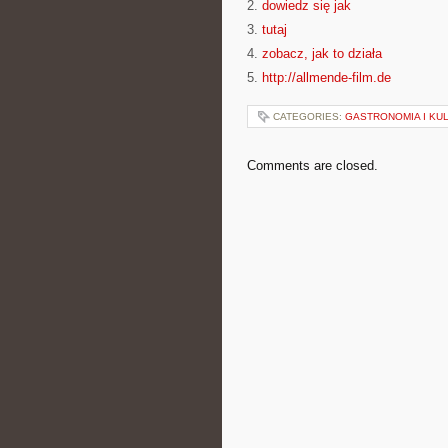
2.
dowiedz się jak
3.
tutaj
4.
zobacz, jak to działa
5.
http://allmende-film.de
CATEGORIES:
GASTRONOMIA I KUL
Comments are closed.