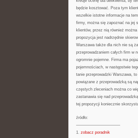
kreuje ocenę dla delikwenta, by t
będzie kosztować. Poza tym klien
wszelkie istotne informacje na tem
firmy, można się zapoznać na jej 
klientów, przez nią również można
propozycja jest nadrzędnie skiero
Warszawa także dla nich nie są 
przeprowadzaniem całych firm w no
ogromnie pojemne. Firma ma pojaz
pojemnościach, w następstwie teg
tanie przeprowadzki Warszawa, to t
powiązane z przeprowadzką są nap
częstych zleceniach można co więc
zastanawia się nad przeprowadzką,
tej propozycji koniecznie skorzyst
źródło:
———————————
1.
zobacz poradnik