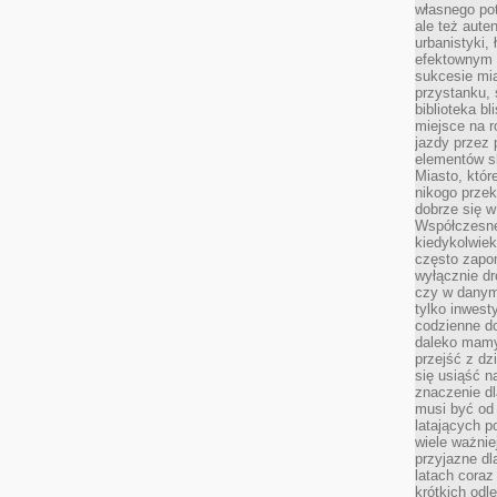
własnego po
ale też aute
urbanistyki,
efektownym 
sukcesie mia
przystanku, 
biblioteka b
miejsce na r
jazdy przez p
elementów sk
Miasto, któr
nikogo prze
dobrze się w
Współczesne 
kiedykolwiek
często zapom
wyłącznie dr
czy w danym 
tylko inwest
codzienne d
daleko mamy
przejść z dz
się usiąść n
znaczenie dl
musi być od 
latających 
wiele ważnie
przyjazne dl
latach coraz
krótkich odl