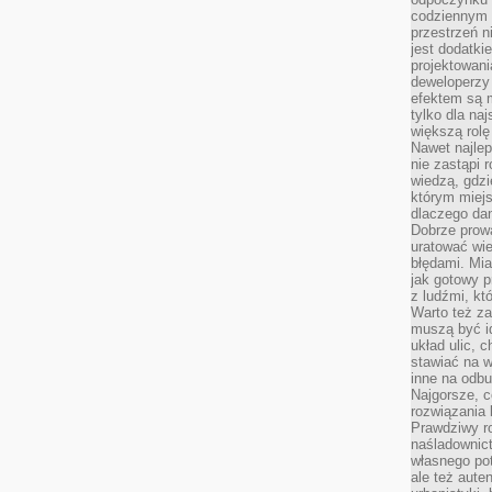
codziennym 
przestrzeń n
jest dodatki
projektowani
deweloperzy
efektem są m
tylko dla na
większą rolę
Nawet najle
nie zastąpi
wiedzą, gdzi
którym miejs
dlaczego da
Dobrze prow
uratować wi
błędami. Mia
jak gotowy 
z ludźmi, kt
Warto też za
muszą być i
układ ulic, 
stawiać na w
inne na odb
Najgorsze, c
rozwiązania 
Prawdziwy r
naśladownic
własnego po
ale też aute