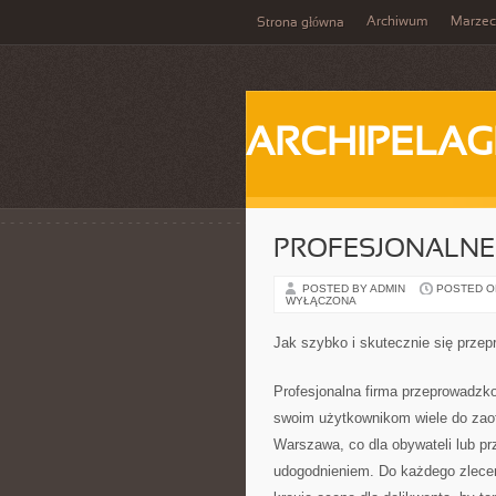
Archiwum
Marzec
Strona główna
ARCHIPELAG
PROFESJONALNE
POSTED BY ADMIN
POSTED ON 
WYŁĄCZONA
Jak szybko i skutecznie się prze
Profesjonalna firma przeprowadzk
swoim użytkownikom wiele do zaof
Warszawa, co dla obywateli lub pr
udogodnieniem. Do każdego zlecen