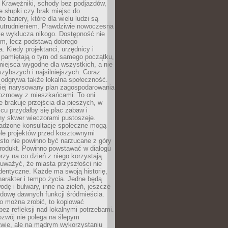
 Krawężniki, schody bez podjazdów,
e słupki czy brak miejsc do
 bariery, które dla wielu ludzi są
utrudnieniem. Prawdziwie nowoczesna
ie wyklucza nikogo. Dostępność nie
em, lecz podstawą dobrego
a. Kiedy projektanci, urzędnicy i
 pamiętają o tym od samego początku,
iejsca wygodne dla wszystkich, a nie
jszybszych i najsilniejszych. Coraz
 odgrywa także lokalna społeczność.
piej narysowany plan zagospodarowania
 rozmowy z mieszkańcami. To oni
e brakuje przejścia dla pieszych, w
cu przydałby się plac zabaw i
ny skwer wieczorami pustoszeje.
adzone konsultacje społeczne mogą
ele projektów przed kosztownymi
sto nie powinno być narzucane z góry
produkt. Powinno powstawać w dialogu
órzy na co dzień z niego korzystają.
uważyć, że miasta przyszłości nie
dentyczne. Każde ma swoją historię,
charakter i tempo życia. Jedne będą
odę i bulwary, inne na zieleń, jeszcze
udowę dawnych funkcji śródmieścia.
o można zrobić, to kopiować
bez refleksji nad lokalnymi potrzebami.
ozwój nie polega na ślepym
twie, ale na mądrym wykorzystaniu