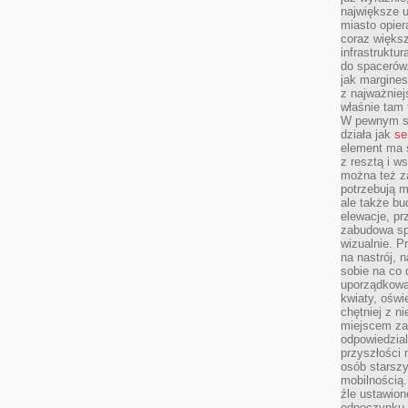
największe ul
miasto opier
coraz większ
infrastruktu
do spacerów.
jak margines
z najważniej
właśnie tam
W pewnym se
działa jak
se
element ma s
z resztą i w
można też z
potrzebują m
ale także b
elewacje, p
zabudowa sp
wizualnie. 
na nastrój, 
sobie na co 
uporządkowan
kwiaty, oświ
chętniej z ni
miejscem za
odpowiedzial
przyszłości 
osób starszy
mobilnością.
źle ustawion
odpoczynku to