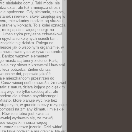
ić niedaleko domu. Taki model nie
dza czas, ale też zmniejsza stres i
acje społeczne. Gdy piekarnia, szkoła,
stanek i niewielki skwer znajdują się w
eru, mieszkańcy rzadziej są skazani
 stanie w korkach. To z kolei oznacza
 mniej spalin i więcej energii na
. Urbanistyka przyjazna człowiekowi
a upychaniu kolejnych osiedli tam,
 znajdzie się działka. Polega na
mieście jak o wspólnym organizmie, w
a nowa inwestycja wpływa na komfort
zi. Bardzo ważnym elementem
 miasta są tereny zielone. Park,
aleja czy skwer z krzewami i ławkami
s, lecz potrzeba. Zieleń obniża
w upalne dni, poprawia jakość
daje mieszkańcom przestrzeń do
 Coraz więcej osób zauważa, że nawet
ntakt z naturą działa kojąco po ciężkim
 są więc nie tylko ozdobą ulic, ale
arciem dla zdrowia psychicznego i
Miasto, które planuje wycinkę bez
stępczych, w gruncie rzeczy rezygnuje
porności na zmiany klimatu i miejskie
. Równie istotna jest kwestia
Dawniej wydawało się, że rozwój
ede wszystkim coraz więcej
i coraz szersze jezdnie. Dziś widać
, że takie podejście ma granice. Nawet