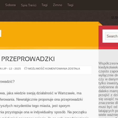
Sobota
Tagi
Zimno
Tagi
Spis Treści
SUB
I
 PRZEPROWADZKI
Współczesne 
kiedykolwiek
PROFESJONALNE
LIP - 12 - 2025
MOŻLIWOŚĆ KOMENTOWANIA
ZOSTAŁA
często zapom
PRZEPROWADZKI
wyłącznie dr
czy w danym 
prowadzić?
tylko inwest
codzienne d
daleko mamy
owa, jaka wiedzie swoją działalność w Warszawie, ma
przejść z dz
się usiąść n
erowania. Newralgicznie proponuje ona przeprowadzki
znaczenie dl
zyszłych rezydentów tego miasta, jest sporym
musi być od 
latających 
ia przystępuje ona w indywidualny sposób. Na początku
wiele ważnie