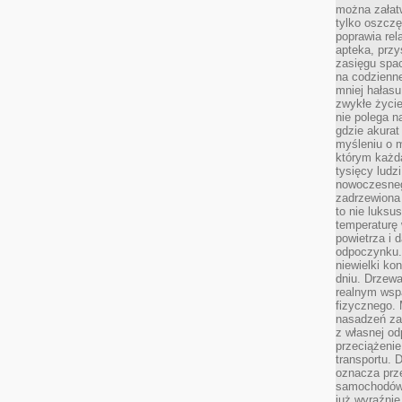
można załatw
tylko oszczę
poprawia rel
apteka, przy
zasięgu spac
na codzienne
mniej hałasu,
zwykłe życie
nie polega n
gdzie akurat
myśleniu o 
którym każd
tysięcy lud
nowoczesnego
zadrzewiona 
to nie luksu
temperaturę 
powietrza i 
odpoczynku.
niewielki ko
dniu. Drzewa
realnym wsp
fizycznego. 
nasadzeń za
z własnej od
przeciążenie
transportu. 
oznacza prz
samochodów 
już wyraźnie