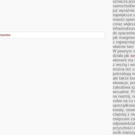
oznacza prz
samochodów 
już wyraźnie
największe ul
miasto opier
coraz większ
infrastruktu
do spacerów.
INARIA
jak margines
z najważniej
właśnie tam
W pewnym se
działa jak
se
element ma s
z resztą i w
można też z
potrzebują m
ale także b
elewacje, p
zabudowa sp
wizualnie. 
na nastrój, 
sobie na co 
uporządkowan
kwiaty, oświ
chętniej z ni
miejscem za
odpowiedzial
przyszłości 
osób starszy