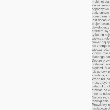
mobilnością.
źle ustawion
odpoczynku to
codziennym 
przestrzeń n
jest dodatki
projektowani
deweloperzy
efektem są m
tylko dla na
większą rolę
Nawet najle
nie zastąpi
wiedzą, gdzi
którym miejs
dlaczego da
Dobrze prow
uratować wi
błędami. Mia
jak gotowy 
z ludźmi, kt
Warto też za
muszą być i
układ ulic, 
stawiać na w
inne na odb
Najgorsze, c
rozwiązania 
Prawdziwy r
naśladownic