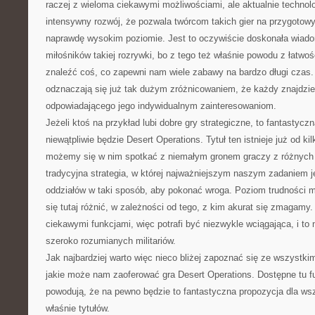
raczej z wieloma ciekawymi możliwościami, ale aktualnie technolo
intensywny rozwój, że pozwala twórcom takich gier na przygotowy
naprawdę wysokim poziomie. Jest to oczywiście doskonała wiad
miłośników takiej rozrywki, bo z tego też właśnie powodu z łatw
znaleźć coś, co zapewni nam wiele zabawy na bardzo długi czas. 
odznaczają się już tak dużym zróżnicowaniem, że każdy znajdzie
odpowiadającego jego indywidualnym zainteresowaniom.
Jeżeli ktoś na przykład lubi dobre gry strategiczne, to fantastycz
niewątpliwie będzie Desert Operations. Tytuł ten istnieje już od ki
możemy się w nim spotkać z niemałym gronem graczy z różnych k
tradycyjna strategia, w której najważniejszym naszym zadaniem 
oddziałów w taki sposób, aby pokonać wroga. Poziom trudności 
się tutaj różnić, w zależności od tego, z kim akurat się zmagamy
ciekawymi funkcjami, więc potrafi być niezwykle wciągająca, i to 
szeroko rozumianych militariów.
Jak najbardziej warto więc nieco bliżej zapoznać się ze wszystk
jakie może nam zaoferować gra Desert Operations. Dostępne tu fu
powodują, że na pewno będzie to fantastyczna propozycja dla ws
właśnie tytułów.