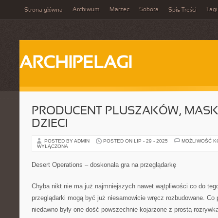
Archiwum
Marzec
Sobota
Tagi
Strona główna
Spis Treści
ARCHIPELAGI
PRODUCENT PLUSZAKÓW, MASK
DZIECI
POSTED BY ADMIN
POSTED ON LIP - 29 - 2025
MOŻLIWOŚĆ 
WYŁĄCZONA
Desert Operations – doskonała gra na przeglądarkę
Chyba nikt nie ma już najmniejszych nawet wątpliwości co do teg
przeglądarki mogą być już niesamowicie wręcz rozbudowane. Co 
niedawno były one dość powszechnie kojarzone z prostą rozrywką