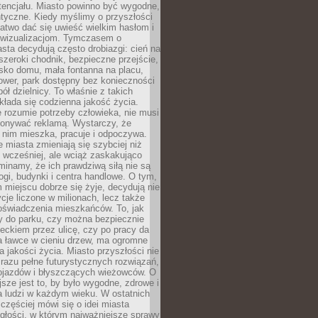
tencjału. Miasto powinno być wygodne,
ntyczne. Kiedy myślimy o przyszłości
 łatwo dać się uwieść wielkim hasłom i
wizualizacjom. Tymczasem o
sta decydują często drobiazgi: cień na
szeroki chodnik, bezpieczne przejście,
lisko domu, mała fontanna na placu,
ower, park dostępny bez konieczności
ół dzielnicy. To właśnie z takich
łada się codzienna jakość życia.
e rozumie potrzeby człowieka, nie musi
konywać reklamą. Wystarczy, że
 nim mieszka, pracuje i odpoczywa.
miasta zmieniają się szybciej niż
 wcześniej, ale wciąż zaskakująco
inamy, że ich prawdziwą siłą nie są
ogi, budynki i centra handlowe. O tym,
miejscu dobrze się żyje, decydują nie
ycje liczone w milionach, lecz także
oświadczenia mieszkańców. To, jak
 do parku, czy można bezpiecznie
ieckiem przez ulicę, czy po pracy da
a ławce w cieniu drzew, ma ogromne
a jakości życia. Miasto przyszłości nie
razu pełne futurystycznych rozwiązań,
pojazdów i błyszczących wieżowców. O
jsze jest to, by było wygodne, zdrowe i
a ludzi w każdym wieku. W ostatnich
 częściej mówi się o idei miasta
egłości, w którym najważniejsze sprawy