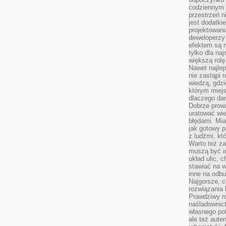
codziennym 
przestrzeń n
jest dodatki
projektowani
deweloperzy
efektem są m
tylko dla na
większą rolę
Nawet najle
nie zastąpi
wiedzą, gdzi
którym miejs
dlaczego da
Dobrze prow
uratować wi
błędami. Mia
jak gotowy 
z ludźmi, kt
Warto też za
muszą być i
układ ulic, 
stawiać na w
inne na odb
Najgorsze, c
rozwiązania 
Prawdziwy r
naśladownic
własnego po
ale też aute