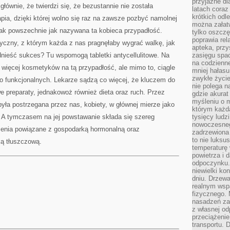
przyjazne dl
SIĘ
głównie, że twierdzi się, że bezustannie nie została
OKAZUJE
latach coraz
krótkich odl
pia, dzięki której wolno się raz na zawsze pozbyć namolnej
można załatw
ak powszechnie jak nazywana ta kobieca przypadłość.
tylko oszczę
poprawia rel
tyczny, z którym każda z nas pragnęłaby wygrać walkę, jak
apteka, przy
dnieść sukces? Tu wspomogą tabletki antycellulitowe. Na
zasięgu spac
na codzienne
o więcej kosmetyków na tą przypadłość, ale mimo to, ciągle
mniej hałasu,
zwykłe życie
co funkcjonalnych. Lekarze sądzą co więcej, że kluczem do
nie polega n
we preparaty, jednakowoż również dieta oraz ruch. Przez
gdzie akurat
myśleniu o 
yła postrzegana przez nas, kobiety, w głównej mierze jako
którym każd
 A tymczasem na jej powstawanie składa się szereg
tysięcy lud
nowoczesnego
zenia powiązane z gospodarką hormonalną oraz
zadrzewiona 
to nie luksu
ką tłuszczową.
temperaturę 
powietrza i 
odpoczynku.
niewielki ko
dniu. Drzewa
realnym wsp
fizycznego. 
nasadzeń za
z własnej od
przeciążenie
transportu. 