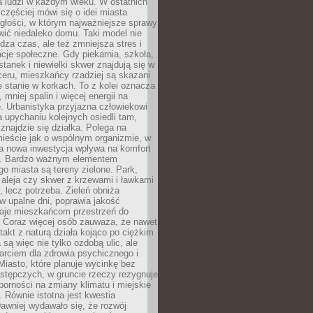
a ludzi w każdym wieku. W ostatnich
 częściej mówi się o idei miasta
egłości, w którym najważniejsze sprawy
ić niedaleko domu. Taki model nie
dza czas, ale też zmniejsza stres i
acje społeczne. Gdy piekarnia, szkoła,
stanek i niewielki skwer znajdują się w
eru, mieszkańcy rzadziej są skazani
 stanie w korkach. To z kolei oznacza
 mniej spalin i więcej energii na
. Urbanistyka przyjazna człowiekowi
a upychaniu kolejnych osiedli tam,
 znajdzie się działka. Polega na
mieście jak o wspólnym organizmie, w
a nowa inwestycja wpływa na komfort
zi. Bardzo ważnym elementem
 miasta są tereny zielone. Park,
aleja czy skwer z krzewami i ławkami
s, lecz potrzeba. Zieleń obniża
w upalne dni, poprawia jakość
daje mieszkańcom przestrzeń do
 Coraz więcej osób zauważa, że nawet
ntakt z naturą działa kojąco po ciężkim
 są więc nie tylko ozdobą ulic, ale
arciem dla zdrowia psychicznego i
Miasto, które planuje wycinkę bez
stępczych, w gruncie rzeczy rezygnuje
porności na zmiany klimatu i miejskie
. Równie istotna jest kwestia
Dawniej wydawało się, że rozwój