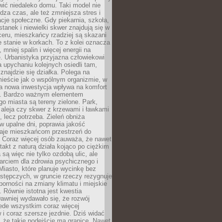
ić niedaleko domu. Taki model nie
dza czas, ale też zmniejsza stres i
acje społeczne. Gdy piekarnia, szkoła,
stanek i niewielki skwer znajdują się w
eru, mieszkańcy rzadziej są skazani
 stanie w korkach. To z kolei oznacza
 mniej spalin i więcej energii na
. Urbanistyka przyjazna człowiekowi
a upychaniu kolejnych osiedli tam,
 znajdzie się działka. Polega na
mieście jak o wspólnym organizmie, w
a nowa inwestycja wpływa na komfort
zi. Bardzo ważnym elementem
 miasta są tereny zielone. Park,
aleja czy skwer z krzewami i ławkami
s, lecz potrzeba. Zieleń obniża
w upalne dni, poprawia jakość
daje mieszkańcom przestrzeń do
 Coraz więcej osób zauważa, że nawet
ntakt z naturą działa kojąco po ciężkim
 są więc nie tylko ozdobą ulic, ale
arciem dla zdrowia psychicznego i
Miasto, które planuje wycinkę bez
stępczych, w gruncie rzeczy rezygnuje
porności na zmiany klimatu i miejskie
. Równie istotna jest kwestia
Dawniej wydawało się, że rozwój
ede wszystkim coraz więcej
i coraz szersze jezdnie. Dziś widać
, że takie podejście ma granice. Nawet