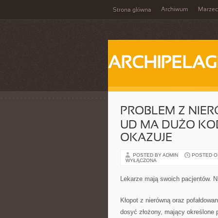
Archiwum
Marzec
Strona główna
ARCHIPELAG
PROBLEM Z NIE
UD MA DUŻO KOB
OKAZUJE
POSTED BY ADMIN
POSTED ON 
WYŁĄCZONA
Lekarze mają swoich pacjentów. N
Kłopot z nierówną oraz pofałdowaną
dosyć złożony, mający określone p