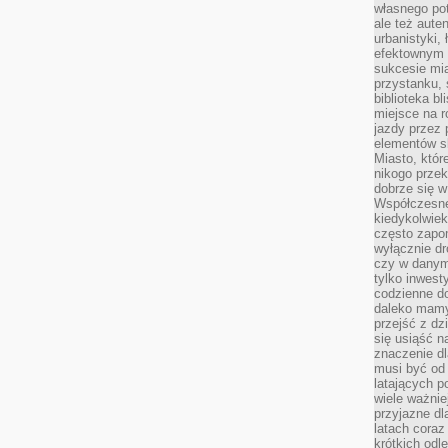
własnego po
ale też aute
urbanistyki,
efektownym 
sukcesie mia
przystanku, 
biblioteka b
miejsce na r
jazdy przez p
elementów sk
Miasto, któr
nikogo prze
dobrze się w
Współczesne 
kiedykolwiek
często zapom
wyłącznie dr
czy w danym 
tylko inwest
codzienne d
daleko mamy
przejść z dz
się usiąść n
znaczenie dl
musi być od 
latających 
wiele ważnie
przyjazne dl
latach coraz
krótkich odl