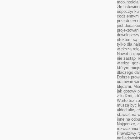
mobilnością.
źle ustawion
odpoczynku to
codziennym 
przestrzeń n
jest dodatki
projektowani
deweloperzy
efektem są m
tylko dla na
większą rolę
Nawet najle
nie zastąpi
wiedzą, gdzi
którym miejs
dlaczego da
Dobrze prow
uratować wi
błędami. Mia
jak gotowy 
z ludźmi, kt
Warto też za
muszą być i
układ ulic, 
stawiać na w
inne na odb
Najgorsze, c
rozwiązania 
Prawdziwy r
naśladownic