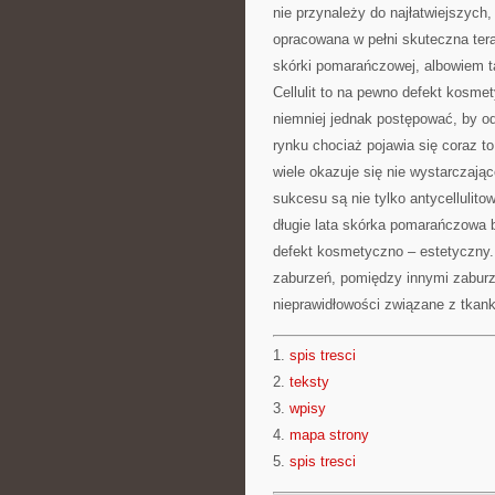
nie przynależy do najłatwiejszych, 
opracowana w pełni skuteczna tera
skórki pomarańczowej, albowiem t
Cellulit to na pewno defekt kosme
niemniej jednak postępować, by o
rynku chociaż pojawia się coraz t
wiele okazuje się nie wystarczają
sukcesu są nie tylko antycellulito
długie lata skórka pomarańczowa b
defekt kosmetyczno – estetyczny.
zaburzeń, pomiędzy innymi zabur
nieprawidłowości związane z tkan
1.
spis tresci
2.
teksty
3.
wpisy
4.
mapa strony
5.
spis tresci