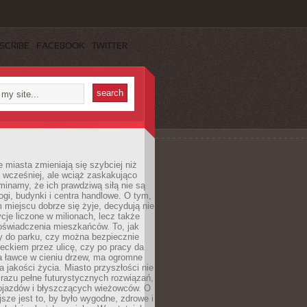
SCRIBE
FACEBOOK
TWITTER
miasta zmieniają się szybciej niż
 wcześniej, ale wciąż zaskakująco
inamy, że ich prawdziwą siłą nie są
ogi, budynki i centra handlowe. O tym,
miejscu dobrze się żyje, decydują nie
ycje liczone w milionach, lecz także
oświadczenia mieszkańców. To, jak
 do parku, czy można bezpiecznie
ieckiem przez ulicę, czy po pracy da
a ławce w cieniu drzew, ma ogromne
a jakości życia. Miasto przyszłości nie
razu pełne futurystycznych rozwiązań,
pojazdów i błyszczących wieżowców. O
jsze jest to, by było wygodne, zdrowe i