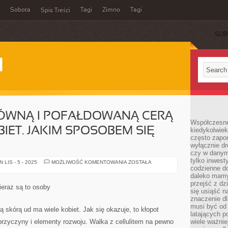
Sobota
Tagi
Zimno
Tagi
Spis Treści
SUB
I
RÓWNĄ I POFAŁDOWANĄ CERĄ
Współczesne 
IET. JAKIM SPOSOBEM SIĘ
kiedykolwiek
często zapom
wyłącznie dr
czy w danym 
tylko inwest
PROBLEM
LIS - 5 - 2025
MOŻLIWOŚĆ KOMENTOWANIA
ZOSTAŁA
Z
codzienne d
NIERÓWNĄ
daleko mamy
I
przejść z dz
POFAŁDOWANĄ
ieraz są to osoby
CERĄ
się usiąść n
UD
znaczenie dl
MA
musi być od 
DUŻO
 skórą ud ma wiele kobiet. Jak się okazuje, to kłopot
KOBIET.
latających 
JAKIM
rzyczyny i elementy rozwoju. Walka z cellulitem na pewno
wiele ważnie
SPOSOBEM