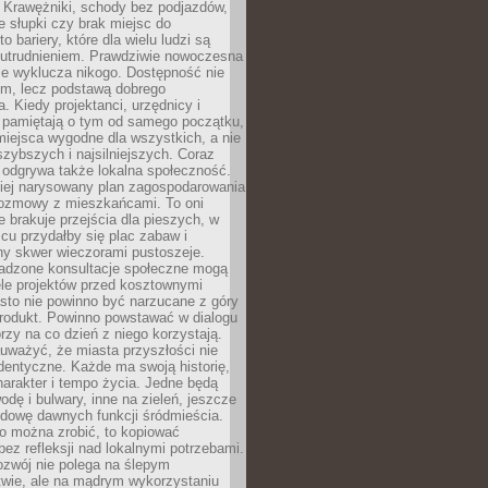
 Krawężniki, schody bez podjazdów,
e słupki czy brak miejsc do
 bariery, które dla wielu ludzi są
utrudnieniem. Prawdziwie nowoczesna
ie wyklucza nikogo. Dostępność nie
em, lecz podstawą dobrego
a. Kiedy projektanci, urzędnicy i
 pamiętają o tym od samego początku,
iejsca wygodne dla wszystkich, a nie
jszybszych i najsilniejszych. Coraz
 odgrywa także lokalna społeczność.
piej narysowany plan zagospodarowania
 rozmowy z mieszkańcami. To oni
e brakuje przejścia dla pieszych, w
cu przydałby się plac zabaw i
ny skwer wieczorami pustoszeje.
adzone konsultacje społeczne mogą
ele projektów przed kosztownymi
sto nie powinno być narzucane z góry
produkt. Powinno powstawać w dialogu
órzy na co dzień z niego korzystają.
uważyć, że miasta przyszłości nie
dentyczne. Każde ma swoją historię,
charakter i tempo życia. Jedne będą
odę i bulwary, inne na zieleń, jeszcze
udowę dawnych funkcji śródmieścia.
o można zrobić, to kopiować
bez refleksji nad lokalnymi potrzebami.
ozwój nie polega na ślepym
twie, ale na mądrym wykorzystaniu