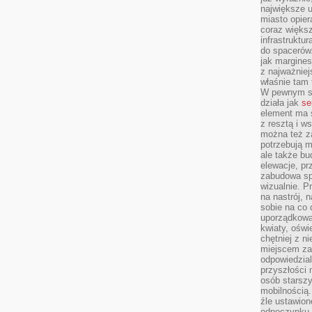
największe ul
miasto opier
coraz większ
infrastruktu
do spacerów.
jak margines
z najważniej
właśnie tam
W pewnym se
działa jak
se
element ma s
z resztą i w
można też z
potrzebują m
ale także b
elewacje, p
zabudowa sp
wizualnie. 
na nastrój, 
sobie na co 
uporządkowan
kwiaty, oświ
chętniej z ni
miejscem za
odpowiedzial
przyszłości 
osób starszy
mobilnością.
źle ustawion
odpoczynku to