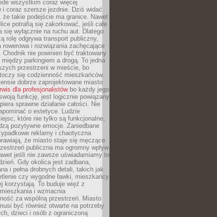
ede wszystkim coraz więcej
i coraz szersze jezdnie. Dziś widać
, że takie podejście ma granice. Nawet
ice potrafią się zakorkować, jeśli całe
a się wyłącznie na ruchu aut. Dlatego
ą rolę odgrywa transport publiczny,
ra rowerowa i rozwiązania zachęcające
 Chodnik nie powinien być traktowany
 między parkingiem a drogą. To jedna
szych przestrzeni w mieście, bo
 toczy się codzienność mieszkańców.
nsie dobrze zaprojektowane miasto
rwis dla profesjonalistów
bo każdy jego
woją funkcję, jest logicznie powiązany
spiera sprawne działanie całości. Nie
apominać o estetyce. Ludzie
iejsc, które nie tylko są funkcjonalne,
udzą pozytywne emocje. Zaniedbane
rzypadkowe reklamy i chaotyczna
rawiają, że miasto staje się męczące
Przestrzeń publiczna ma ogromny wpływ
nawet jeśli nie zawsze uświadamiamy to
dzień. Gdy okolica jest zadbana,
a i pełna drobnych detali, takich jak
etlenie czy wygodne ławki, mieszkańcy
ej korzystają. To buduje więź z
mieszkania i wzmacnia
ność za wspólną przestrzeń. Miasto
musi być również otwarte na potrzeby
ch, dzieci i osób z ograniczoną