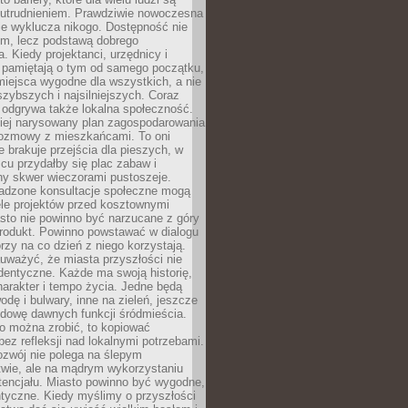
utrudnieniem. Prawdziwie nowoczesna
ie wyklucza nikogo. Dostępność nie
em, lecz podstawą dobrego
a. Kiedy projektanci, urzędnicy i
 pamiętają o tym od samego początku,
iejsca wygodne dla wszystkich, a nie
jszybszych i najsilniejszych. Coraz
 odgrywa także lokalna społeczność.
piej narysowany plan zagospodarowania
 rozmowy z mieszkańcami. To oni
e brakuje przejścia dla pieszych, w
cu przydałby się plac zabaw i
ny skwer wieczorami pustoszeje.
adzone konsultacje społeczne mogą
ele projektów przed kosztownymi
sto nie powinno być narzucane z góry
produkt. Powinno powstawać w dialogu
órzy na co dzień z niego korzystają.
uważyć, że miasta przyszłości nie
dentyczne. Każde ma swoją historię,
charakter i tempo życia. Jedne będą
odę i bulwary, inne na zieleń, jeszcze
udowę dawnych funkcji śródmieścia.
o można zrobić, to kopiować
bez refleksji nad lokalnymi potrzebami.
ozwój nie polega na ślepym
twie, ale na mądrym wykorzystaniu
tencjału. Miasto powinno być wygodne,
ntyczne. Kiedy myślimy o przyszłości