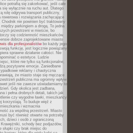
ice potrafią się zakorkować, jeśli całe
a się wyłącznie na ruchu aut. Dlatego
ą rolę odgrywa transport publiczny,
ra rowerowa i rozwiązania zachęcające
 Chodnik nie powinien być traktowany
 między parkingiem a drogą. To jedna
szych przestrzeni w mieście, bo
 toczy się codzienność mieszkańców.
nsie dobrze zaprojektowane miasto
rwis dla profesjonalistów
bo każdy jego
woją funkcję, jest logicznie powiązany
spiera sprawne działanie całości. Nie
apominać o estetyce. Ludzie
iejsc, które nie tylko są funkcjonalne,
udzą pozytywne emocje. Zaniedbane
rzypadkowe reklamy i chaotyczna
rawiają, że miasto staje się męczące
Przestrzeń publiczna ma ogromny wpływ
nawet jeśli nie zawsze uświadamiamy to
dzień. Gdy okolica jest zadbana,
a i pełna drobnych detali, takich jak
etlenie czy wygodne ławki, mieszkańcy
ej korzystają. To buduje więź z
mieszkania i wzmacnia
ność za wspólną przestrzeń. Miasto
musi być również otwarte na potrzeby
ch, dzieci i osób z ograniczoną
 Krawężniki, schody bez podjazdów,
e słupki czy brak miejsc do
 bariery, które dla wielu ludzi są