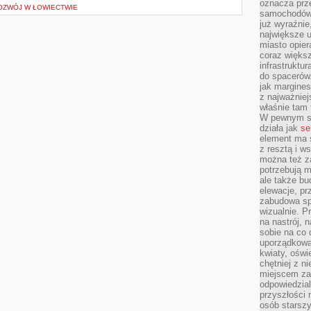
oznacza prz
ZWÓJ W ŁOWIECTWIE
samochodów 
już wyraźnie
największe ul
miasto opier
coraz większ
infrastruktu
do spacerów.
jak margines
z najważniej
właśnie tam
W pewnym se
działa jak
se
element ma s
z resztą i w
można też z
potrzebują m
ale także b
elewacje, p
zabudowa sp
wizualnie. 
na nastrój, 
sobie na co 
uporządkowan
kwiaty, oświ
chętniej z ni
miejscem za
odpowiedzial
przyszłości 
osób starszy