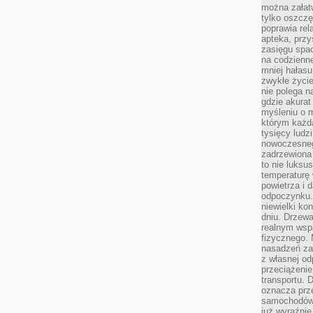
można załatw
tylko oszczę
poprawia rel
apteka, przy
zasięgu spac
na codzienne
mniej hałasu,
zwykłe życie
nie polega n
gdzie akurat
myśleniu o 
którym każd
tysięcy lud
nowoczesnego
zadrzewiona 
to nie luksu
temperaturę 
powietrza i 
odpoczynku.
niewielki ko
dniu. Drzewa
realnym wsp
fizycznego. 
nasadzeń za
z własnej od
przeciążenie
transportu. 
oznacza prz
samochodów 
już wyraźnie