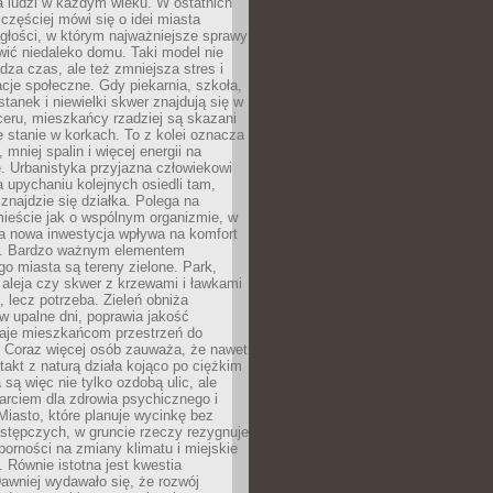
a ludzi w każdym wieku. W ostatnich
 częściej mówi się o idei miasta
egłości, w którym najważniejsze sprawy
ić niedaleko domu. Taki model nie
dza czas, ale też zmniejsza stres i
acje społeczne. Gdy piekarnia, szkoła,
stanek i niewielki skwer znajdują się w
eru, mieszkańcy rzadziej są skazani
 stanie w korkach. To z kolei oznacza
 mniej spalin i więcej energii na
. Urbanistyka przyjazna człowiekowi
a upychaniu kolejnych osiedli tam,
 znajdzie się działka. Polega na
mieście jak o wspólnym organizmie, w
a nowa inwestycja wpływa na komfort
zi. Bardzo ważnym elementem
 miasta są tereny zielone. Park,
aleja czy skwer z krzewami i ławkami
s, lecz potrzeba. Zieleń obniża
w upalne dni, poprawia jakość
daje mieszkańcom przestrzeń do
 Coraz więcej osób zauważa, że nawet
ntakt z naturą działa kojąco po ciężkim
 są więc nie tylko ozdobą ulic, ale
arciem dla zdrowia psychicznego i
Miasto, które planuje wycinkę bez
stępczych, w gruncie rzeczy rezygnuje
porności na zmiany klimatu i miejskie
. Równie istotna jest kwestia
Dawniej wydawało się, że rozwój