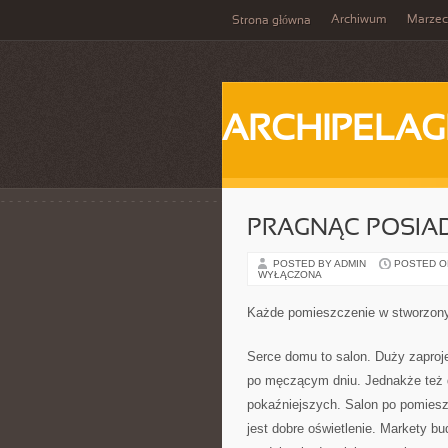
Archiwum
Marzec
Strona główna
ARCHIPELAG
PRAGNĄC POSI
POSTED BY ADMIN
POSTED ON 
WYŁĄCZONA
Każde pomieszczenie w stworzon
Serce domu to salon. Duży zaproj
po męczącym dniu. Jednakże też 
pokaźniejszych. Salon po pomieszc
jest dobre oświetlenie. Markety bu