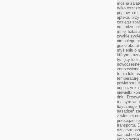
można załatw
tylko oszczę
poprawia rel
apteka, przy
zasięgu spac
na codzienne
mniej hałasu,
zwykłe życie
nie polega n
gdzie akurat
myśleniu o 
którym każd
tysięcy lud
nowoczesnego
zadrzewiona 
to nie luksu
temperaturę 
powietrza i 
odpoczynku.
niewielki ko
dniu. Drzewa
realnym wsp
fizycznego. 
nasadzeń za
z własnej od
przeciążenie
transportu. 
oznacza prz
samochodów 
już wyraźnie