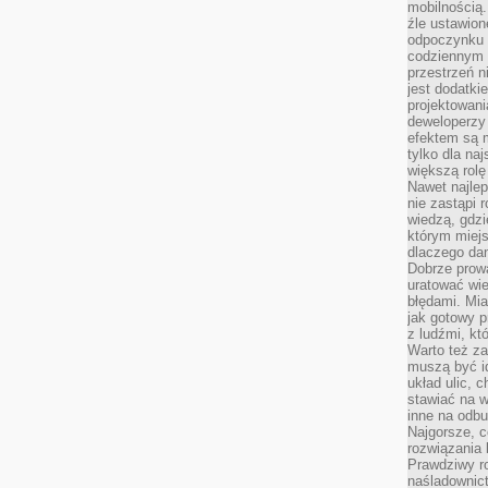
mobilnością.
źle ustawion
odpoczynku to
codziennym 
przestrzeń n
jest dodatki
projektowani
deweloperzy
efektem są m
tylko dla na
większą rolę
Nawet najle
nie zastąpi
wiedzą, gdzi
którym miejs
dlaczego da
Dobrze prow
uratować wi
błędami. Mia
jak gotowy 
z ludźmi, kt
Warto też za
muszą być i
układ ulic, 
stawiać na w
inne na odb
Najgorsze, c
rozwiązania 
Prawdziwy r
naśladownic