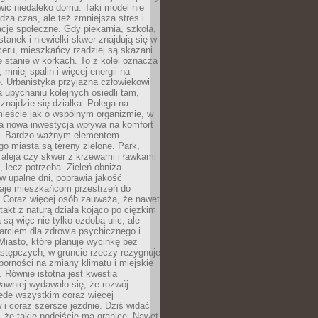
ić niedaleko domu. Taki model nie
dza czas, ale też zmniejsza stres i
acje społeczne. Gdy piekarnia, szkoła,
stanek i niewielki skwer znajdują się w
eru, mieszkańcy rzadziej są skazani
 stanie w korkach. To z kolei oznacza
 mniej spalin i więcej energii na
. Urbanistyka przyjazna człowiekowi
a upychaniu kolejnych osiedli tam,
 znajdzie się działka. Polega na
mieście jak o wspólnym organizmie, w
a nowa inwestycja wpływa na komfort
zi. Bardzo ważnym elementem
 miasta są tereny zielone. Park,
aleja czy skwer z krzewami i ławkami
s, lecz potrzeba. Zieleń obniża
w upalne dni, poprawia jakość
daje mieszkańcom przestrzeń do
 Coraz więcej osób zauważa, że nawet
ntakt z naturą działa kojąco po ciężkim
 są więc nie tylko ozdobą ulic, ale
arciem dla zdrowia psychicznego i
Miasto, które planuje wycinkę bez
stępczych, w gruncie rzeczy rezygnuje
porności na zmiany klimatu i miejskie
. Równie istotna jest kwestia
Dawniej wydawało się, że rozwój
ede wszystkim coraz więcej
i coraz szersze jezdnie. Dziś widać
, że takie podejście ma granice. Nawet