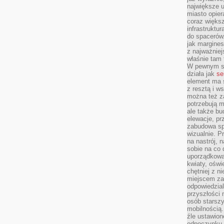
największe ul
miasto opier
coraz większ
infrastruktu
do spacerów.
jak margines
z najważniej
właśnie tam
W pewnym se
działa jak
se
element ma s
z resztą i w
można też z
potrzebują m
ale także b
elewacje, p
zabudowa sp
wizualnie. 
na nastrój, 
sobie na co 
uporządkowan
kwiaty, oświ
chętniej z ni
miejscem za
odpowiedzial
przyszłości 
osób starszy
mobilnością.
źle ustawion
odpoczynku to