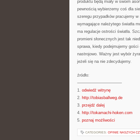
produktu będą miały w swoim asort
pewnością wybierzemy coś dla siebi
szeregu przypadków pracujemy w s
wymagające należytego światła mus
ma regulacje ostrości światła. Szc
promieni słonecznych jest tak nie
sprawa, kiedy podejmujemy gości 
nastrojowo. Ważny jest wybór żyr
jeżeli się na nie zdecydujemy.
źródło:
———————————
1.
odwiedź witrynę
2.
http://tobiasballweg.de
3.
przejdź dalej
4.
http://tokamachi-hoken.com
5.
poznaj możliwości
CATEGORIES:
OPINIE NASZYCH C