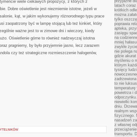
przyjazne dl
ymencie wiele ciekawych propozycji, z których z
latach coraz
e. Dobre oświetlenie jest niezmiernie istotne, jeżeli w
krótkich odl
można załatw
alonie, kąt, w jakim wykonujemy różnorodnego typu prace
tylko oszczę
i zaopatrzony być w lampę stojącą lub też kinkiet, który
poprawia rel
apteka, przy
zególnie ważne jest to w zimowe dni i wieczory, kiedy
zasięgu spac
na codzienne
dużo. Oświetlenie górne to również nadzwyczaj istotna
mniej hałasu,
oraz pragniemy, by było przyjemnie jasno, lecz zarazem
zwykłe życie
nie polega n
andola czy też strategiczne rozmieszczenie halogenów,
gdzie akurat
myśleniu o 
którym każd
tysięcy lud
nowoczesnego
zadrzewiona 
to nie luksu
temperaturę 
powietrza i 
odpoczynku.
niewielki ko
dniu. Drzewa
realnym wsp
fizycznego. 
nasadzeń za
z własnej od
przeciążenie
ZYTELNIKÓW
transportu. 