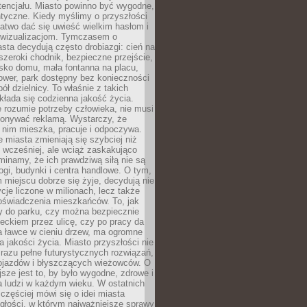
tencjału. Miasto powinno być wygodne,
ntyczne. Kiedy myślimy o przyszłości
 łatwo dać się uwieść wielkim hasłom i
wizualizacjom. Tymczasem o
sta decydują często drobiazgi: cień na
szeroki chodnik, bezpieczne przejście,
lisko domu, mała fontanna na placu,
ower, park dostępny bez konieczności
ół dzielnicy. To właśnie z takich
łada się codzienna jakość życia.
e rozumie potrzeby człowieka, nie musi
konywać reklamą. Wystarczy, że
 nim mieszka, pracuje i odpoczywa.
miasta zmieniają się szybciej niż
 wcześniej, ale wciąż zaskakująco
inamy, że ich prawdziwą siłą nie są
ogi, budynki i centra handlowe. O tym,
miejscu dobrze się żyje, decydują nie
ycje liczone w milionach, lecz także
oświadczenia mieszkańców. To, jak
 do parku, czy można bezpiecznie
ieckiem przez ulicę, czy po pracy da
a ławce w cieniu drzew, ma ogromne
a jakości życia. Miasto przyszłości nie
razu pełne futurystycznych rozwiązań,
pojazdów i błyszczących wieżowców. O
jsze jest to, by było wygodne, zdrowe i
a ludzi w każdym wieku. W ostatnich
 częściej mówi się o idei miasta
egłości, w którym najważniejsze sprawy