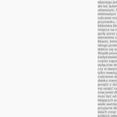
własnego po
ale też aute
urbanistyki,
efektownym 
sukcesie mia
przystanku, 
biblioteka b
miejsce na r
jazdy przez p
elementów sk
Miasto, któr
nikogo prze
dobrze się w
Współczesne 
kiedykolwiek
często zapom
wyłącznie dr
czy w danym 
tylko inwest
codzienne d
daleko mamy
przejść z dz
się usiąść n
znaczenie dl
musi być od 
latających 
wiele ważnie
przyjazne dl
latach coraz
krótkich odl