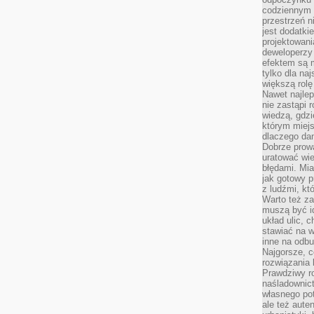
codziennym 
przestrzeń n
jest dodatki
projektowani
deweloperzy
efektem są m
tylko dla na
większą rolę
Nawet najle
nie zastąpi
wiedzą, gdzi
którym miejs
dlaczego da
Dobrze prow
uratować wi
błędami. Mia
jak gotowy 
z ludźmi, kt
Warto też za
muszą być i
układ ulic, 
stawiać na w
inne na odb
Najgorsze, c
rozwiązania 
Prawdziwy r
naśladownic
własnego po
ale też aute