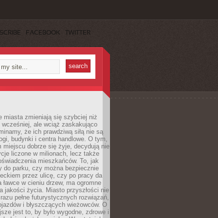
SCRIBE
FACEBOOK
TWITTER
miasta zmieniają się szybciej niż
 wcześniej, ale wciąż zaskakująco
inamy, że ich prawdziwą siłą nie są
ogi, budynki i centra handlowe. O tym,
miejscu dobrze się żyje, decydują nie
ycje liczone w milionach, lecz także
oświadczenia mieszkańców. To, jak
 do parku, czy można bezpiecznie
ieckiem przez ulicę, czy po pracy da
a ławce w cieniu drzew, ma ogromne
a jakości życia. Miasto przyszłości nie
razu pełne futurystycznych rozwiązań,
pojazdów i błyszczących wieżowców. O
jsze jest to, by było wygodne, zdrowe i