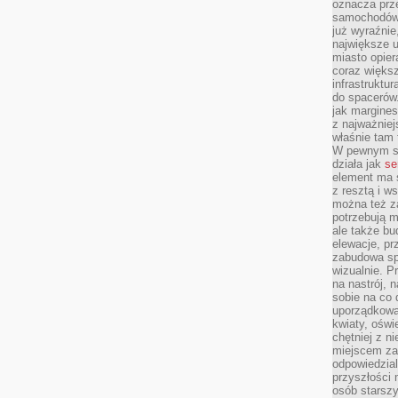
oznacza prz
samochodów 
już wyraźnie
największe ul
miasto opier
coraz większ
infrastruktu
do spacerów.
jak margines
z najważniej
właśnie tam
W pewnym se
działa jak
se
element ma s
z resztą i w
można też z
potrzebują m
ale także b
elewacje, p
zabudowa sp
wizualnie. 
na nastrój, 
sobie na co 
uporządkowan
kwiaty, oświ
chętniej z ni
miejscem za
odpowiedzial
przyszłości 
osób starszy