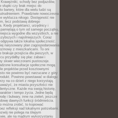
 Krawężniki, schody bez podjazdów,
e słupki czy brak miejsc do
 bariery, które dla wielu ludzi są
utrudnieniem. Prawdziwie nowoczesna
ie wyklucza nikogo. Dostępność nie
em, lecz podstawą dobrego
a. Kiedy projektanci, urzędnicy i
 pamiętają o tym od samego początku,
iejsca wygodne dla wszystkich, a nie
jszybszych i najsilniejszych. Coraz
 odgrywa także lokalna społeczność.
piej narysowany plan zagospodarowania
 rozmowy z mieszkańcami. To oni
e brakuje przejścia dla pieszych, w
cu przydałby się plac zabaw i
ny skwer wieczorami pustoszeje.
adzone konsultacje społeczne mogą
ele projektów przed kosztownymi
sto nie powinno być narzucane z góry
produkt. Powinno powstawać w dialogu
órzy na co dzień z niego korzystają.
uważyć, że miasta przyszłości nie
dentyczne. Każde ma swoją historię,
charakter i tempo życia. Jedne będą
odę i bulwary, inne na zieleń, jeszcze
udowę dawnych funkcji śródmieścia.
o można zrobić, to kopiować
bez refleksji nad lokalnymi potrzebami.
ozwój nie polega na ślepym
twie, ale na mądrym wykorzystaniu