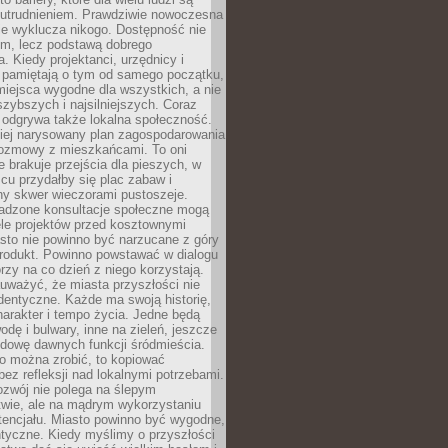
utrudnieniem. Prawdziwie nowoczesna
ie wyklucza nikogo. Dostępność nie
em, lecz podstawą dobrego
a. Kiedy projektanci, urzędnicy i
 pamiętają o tym od samego początku,
iejsca wygodne dla wszystkich, a nie
jszybszych i najsilniejszych. Coraz
 odgrywa także lokalna społeczność.
piej narysowany plan zagospodarowania
 rozmowy z mieszkańcami. To oni
e brakuje przejścia dla pieszych, w
cu przydałby się plac zabaw i
ny skwer wieczorami pustoszeje.
adzone konsultacje społeczne mogą
ele projektów przed kosztownymi
sto nie powinno być narzucane z góry
produkt. Powinno powstawać w dialogu
órzy na co dzień z niego korzystają.
uważyć, że miasta przyszłości nie
dentyczne. Każde ma swoją historię,
charakter i tempo życia. Jedne będą
odę i bulwary, inne na zieleń, jeszcze
udowę dawnych funkcji śródmieścia.
o można zrobić, to kopiować
bez refleksji nad lokalnymi potrzebami.
ozwój nie polega na ślepym
twie, ale na mądrym wykorzystaniu
tencjału. Miasto powinno być wygodne,
ntyczne. Kiedy myślimy o przyszłości