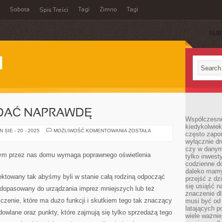
Sobota
Tagi
Zimno
Tagi
Spis Treści
SUB
I
ADAĆ NAPRAWDĘ
Współczesne 
kiedykolwiek
PRAGNĄC
SIE - 20 - 2025
MOŻLIWOŚĆ KOMENTOWANIA
ZOSTAŁA
często zapom
POSIADAĆ
wyłącznie dr
NAPRAWDĘ
czy w danym 
ym przez nas domu wymaga poprawnego oświetlenia
tylko inwest
codzienne d
daleko mamy
ektowany tak abyśmy byli w stanie całą rodziną odpocząć
przejść z dz
się usiąść n
dopasowany do urządzania imprez mniejszych lub też
znaczenie dl
zenie, które ma dużo funkcji i skutkiem tego tak znaczący
musi być od 
latających 
dowlane oraz punkty, które zajmują się tylko sprzedażą tego
wiele ważnie