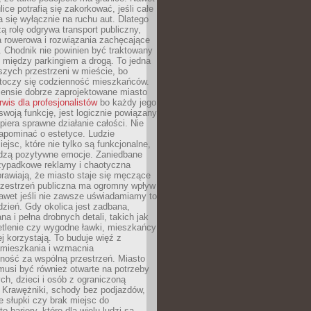
ice potrafią się zakorkować, jeśli całe
a się wyłącznie na ruchu aut. Dlatego
ą rolę odgrywa transport publiczny,
ra rowerowa i rozwiązania zachęcające
 Chodnik nie powinien być traktowany
 między parkingiem a drogą. To jedna
szych przestrzeni w mieście, bo
 toczy się codzienność mieszkańców.
nsie dobrze zaprojektowane miasto
rwis dla profesjonalistów
bo każdy jego
woją funkcję, jest logicznie powiązany
spiera sprawne działanie całości. Nie
apominać o estetyce. Ludzie
iejsc, które nie tylko są funkcjonalne,
udzą pozytywne emocje. Zaniedbane
rzypadkowe reklamy i chaotyczna
rawiają, że miasto staje się męczące
Przestrzeń publiczna ma ogromny wpływ
nawet jeśli nie zawsze uświadamiamy to
dzień. Gdy okolica jest zadbana,
a i pełna drobnych detali, takich jak
etlenie czy wygodne ławki, mieszkańcy
ej korzystają. To buduje więź z
mieszkania i wzmacnia
ność za wspólną przestrzeń. Miasto
musi być również otwarte na potrzeby
ch, dzieci i osób z ograniczoną
 Krawężniki, schody bez podjazdów,
e słupki czy brak miejsc do
 bariery, które dla wielu ludzi są