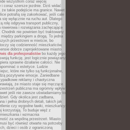
ede wszystkim coraz więcej
i coraz szersze jezdnie. Dziś widać
, że takie podejście ma granice. Nawet
ice potrafią się zakorkować, jeśli całe
a się wyłącznie na ruchu aut. Dlatego
ą rolę odgrywa transport publiczny,
ra rowerowa i rozwiązania zachęcające
 Chodnik nie powinien być traktowany
 między parkingiem a drogą. To jedna
szych przestrzeni w mieście, bo
 toczy się codzienność mieszkańców.
nsie dobrze zaprojektowane miasto
rwis dla profesjonalistów
bo każdy jego
woją funkcję, jest logicznie powiązany
spiera sprawne działanie całości. Nie
apominać o estetyce. Ludzie
iejsc, które nie tylko są funkcjonalne,
udzą pozytywne emocje. Zaniedbane
rzypadkowe reklamy i chaotyczna
rawiają, że miasto staje się męczące
Przestrzeń publiczna ma ogromny wpływ
nawet jeśli nie zawsze uświadamiamy to
dzień. Gdy okolica jest zadbana,
a i pełna drobnych detali, takich jak
etlenie czy wygodne ławki, mieszkańcy
ej korzystają. To buduje więź z
mieszkania i wzmacnia
ność za wspólną przestrzeń. Miasto
musi być również otwarte na potrzeby
ch, dzieci i osób z ograniczoną