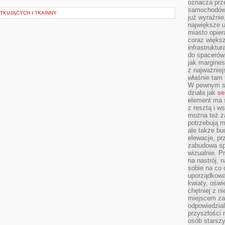
oznacza prz
samochodów 
TKUJĄCYCH I TKAINNY
już wyraźnie
największe ul
miasto opier
coraz większ
infrastruktu
do spacerów.
jak margines
z najważniej
właśnie tam
W pewnym se
działa jak
se
element ma s
z resztą i w
można też z
potrzebują m
ale także b
elewacje, p
zabudowa sp
wizualnie. 
na nastrój, 
sobie na co 
uporządkowan
kwiaty, oświ
chętniej z ni
miejscem za
odpowiedzial
przyszłości 
osób starszy