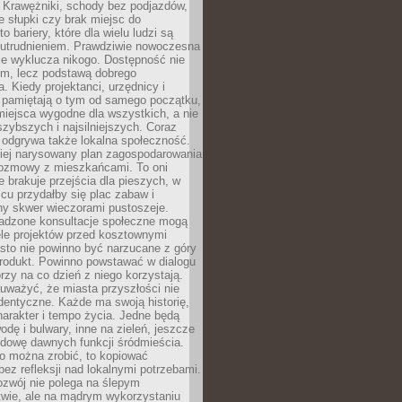
 Krawężniki, schody bez podjazdów,
e słupki czy brak miejsc do
 bariery, które dla wielu ludzi są
utrudnieniem. Prawdziwie nowoczesna
ie wyklucza nikogo. Dostępność nie
em, lecz podstawą dobrego
a. Kiedy projektanci, urzędnicy i
 pamiętają o tym od samego początku,
iejsca wygodne dla wszystkich, a nie
jszybszych i najsilniejszych. Coraz
 odgrywa także lokalna społeczność.
piej narysowany plan zagospodarowania
 rozmowy z mieszkańcami. To oni
e brakuje przejścia dla pieszych, w
cu przydałby się plac zabaw i
ny skwer wieczorami pustoszeje.
adzone konsultacje społeczne mogą
ele projektów przed kosztownymi
sto nie powinno być narzucane z góry
produkt. Powinno powstawać w dialogu
órzy na co dzień z niego korzystają.
uważyć, że miasta przyszłości nie
dentyczne. Każde ma swoją historię,
charakter i tempo życia. Jedne będą
odę i bulwary, inne na zieleń, jeszcze
udowę dawnych funkcji śródmieścia.
o można zrobić, to kopiować
bez refleksji nad lokalnymi potrzebami.
ozwój nie polega na ślepym
twie, ale na mądrym wykorzystaniu