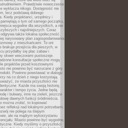
utrudnieniem. Prawdziwie nowoczesna
ie wyklucza nikogo. Dostępność nie
em, lecz podstawą dobrego
a. Kiedy projektanci, urzędnicy i
 pamiętają o tym od samego początku,
iejsca wygodne dla wszystkich, a nie
jszybszych i najsilniejszych. Coraz
 odgrywa także lokalna społeczność.
piej narysowany plan zagospodarowania
 rozmowy z mieszkańcami. To oni
e brakuje przejścia dla pieszych, w
cu przydałby się plac zabaw i
ny skwer wieczorami pustoszeje.
adzone konsultacje społeczne mogą
ele projektów przed kosztownymi
sto nie powinno być narzucane z góry
produkt. Powinno powstawać w dialogu
órzy na co dzień z niego korzystają.
uważyć, że miasta przyszłości nie
dentyczne. Każde ma swoją historię,
charakter i tempo życia. Jedne będą
odę i bulwary, inne na zieleń, jeszcze
udowę dawnych funkcji śródmieścia.
o można zrobić, to kopiować
bez refleksji nad lokalnymi potrzebami.
ozwój nie polega na ślepym
twie, ale na mądrym wykorzystaniu
tencjału. Miasto powinno być wygodne,
ntyczne. Kiedy myślimy o przyszłości