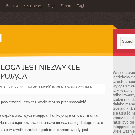
Sobota
Tagi
Zimno
Tagi
Spis Treści
SUB
I
LOGA JEST NIEZWYKLE
Współczesne 
RPUJĄCA
kiedykolwiek
często zapom
wyłącznie dr
PRACA
SIE - 15 - 2025
MOŻLIWOŚĆ KOMENTOWANIA
ZOSTAŁA
czy w danym 
STOMATOLOGA
JEST
tylko inwest
NIEZWYKLE
codzienne d
CIĘŻKA
 powierzchni, czy też wody można przeprowadzić
I
daleko mamy
WYCZERPUJĄCA
przejść z dz
się usiąść n
e ciężka oraz wyczerpująca. Funkcjonuje on całymi dniami
znaczenie dl
musi być od 
lu ma pacjentów. Są oni umawiani wcześniej dlatego może
latających 
a się wszystko zrobić zgodnie z planem wtedy jest
wiele ważnie