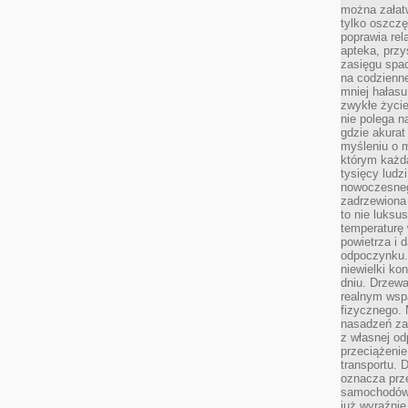
można załatw
tylko oszczę
poprawia rel
apteka, przy
zasięgu spac
na codzienne
mniej hałasu,
zwykłe życie
nie polega n
gdzie akurat
myśleniu o 
którym każd
tysięcy lud
nowoczesnego
zadrzewiona 
to nie luksu
temperaturę 
powietrza i 
odpoczynku.
niewielki ko
dniu. Drzewa
realnym wsp
fizycznego. 
nasadzeń za
z własnej od
przeciążenie
transportu. 
oznacza prz
samochodów 
już wyraźnie