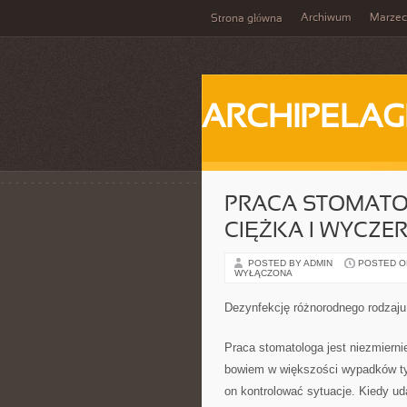
Archiwum
Marzec
Strona główna
ARCHIPELAG
PRACA STOMATO
CIĘŻKA I WYCZE
POSTED BY ADMIN
POSTED ON 
WYŁĄCZONA
Dezynfekcję różnorodnego rodzaju
Praca stomatologa jest niezmierni
bowiem w większości wypadków ty
on kontrolować sytuacje. Kiedy ud