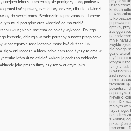
przyjazne dl
ytuacjach lekarze zamieniają się pomiędzy sobą ponieważ
latach coraz
tolog musi być sprawny, rześki i wypoczęty, nikt nie odwiedzi
krótkich odl
można załatw
otowany do swojej pracy. Serdecznie zapraszamy na domenę
tylko oszczę
poprawia rel
oza tym musi porządny oraz wiedzieć co ma zrobić.
apteka, przy
ojrzeniu w uzębienie pacjenta co należy wykonać. Do jego
zasięgu spac
na codzienne
ego leczenie, chirurgia w razie potrzeby a nawet przepisanie
mniej hałasu,
nny w następstwie tego leczenie może być dłuższe lub
zwykłe życie
nie polega n
 się w dni robocze a kiedy sobie sam tego życzy to oraz w
gdzie akurat
myśleniu o 
ystentka która dużo działań wykonuje podczas zabiegów.
którym każd
abinecie jako prezes firmy czy też w cudzym jako
tysięcy lud
nowoczesnego
zadrzewiona 
to nie luksu
temperaturę 
powietrza i 
odpoczynku.
niewielki ko
dniu. Drzewa
realnym wsp
fizycznego. 
nasadzeń za
z własnej od
przeciążenie
transportu. 