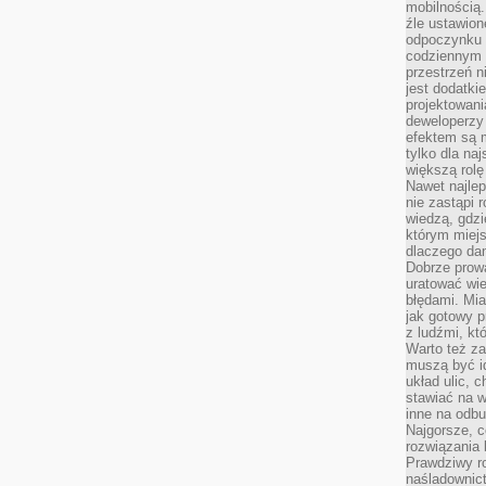
mobilnością.
źle ustawion
odpoczynku to
codziennym 
przestrzeń n
jest dodatki
projektowani
deweloperzy
efektem są m
tylko dla na
większą rolę
Nawet najle
nie zastąpi
wiedzą, gdzi
którym miejs
dlaczego da
Dobrze prow
uratować wi
błędami. Mia
jak gotowy 
z ludźmi, kt
Warto też za
muszą być i
układ ulic, 
stawiać na w
inne na odb
Najgorsze, c
rozwiązania 
Prawdziwy r
naśladownic