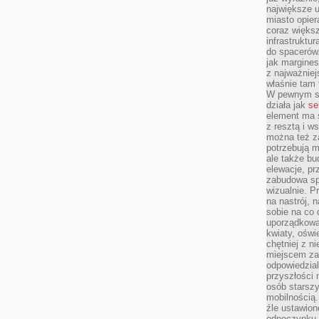
największe ul
miasto opier
coraz większ
infrastruktu
do spacerów.
jak margines
z najważniej
właśnie tam
W pewnym se
działa jak
se
element ma s
z resztą i w
można też z
potrzebują m
ale także b
elewacje, p
zabudowa sp
wizualnie. 
na nastrój, 
sobie na co 
uporządkowan
kwiaty, oświ
chętniej z ni
miejscem za
odpowiedzial
przyszłości 
osób starszy
mobilnością.
źle ustawion
odpoczynku to