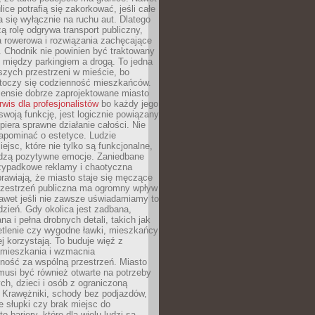
ice potrafią się zakorkować, jeśli całe
a się wyłącznie na ruchu aut. Dlatego
ą rolę odgrywa transport publiczny,
ra rowerowa i rozwiązania zachęcające
 Chodnik nie powinien być traktowany
 między parkingiem a drogą. To jedna
szych przestrzeni w mieście, bo
 toczy się codzienność mieszkańców.
nsie dobrze zaprojektowane miasto
rwis dla profesjonalistów
bo każdy jego
woją funkcję, jest logicznie powiązany
spiera sprawne działanie całości. Nie
apominać o estetyce. Ludzie
iejsc, które nie tylko są funkcjonalne,
udzą pozytywne emocje. Zaniedbane
rzypadkowe reklamy i chaotyczna
rawiają, że miasto staje się męczące
Przestrzeń publiczna ma ogromny wpływ
nawet jeśli nie zawsze uświadamiamy to
dzień. Gdy okolica jest zadbana,
a i pełna drobnych detali, takich jak
etlenie czy wygodne ławki, mieszkańcy
ej korzystają. To buduje więź z
mieszkania i wzmacnia
ność za wspólną przestrzeń. Miasto
musi być również otwarte na potrzeby
ch, dzieci i osób z ograniczoną
 Krawężniki, schody bez podjazdów,
e słupki czy brak miejsc do
 bariery, które dla wielu ludzi są