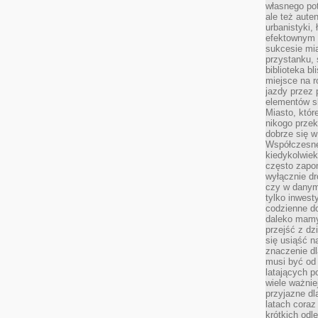
własnego po
ale też aute
urbanistyki,
efektownym 
sukcesie mia
przystanku, 
biblioteka b
miejsce na r
jazdy przez p
elementów sk
Miasto, któr
nikogo prze
dobrze się w
Współczesne 
kiedykolwiek
często zapom
wyłącznie dr
czy w danym 
tylko inwest
codzienne d
daleko mamy
przejść z dz
się usiąść n
znaczenie dl
musi być od 
latających 
wiele ważnie
przyjazne dl
latach coraz
krótkich odl