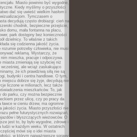
tencjału. Miasto powinno być wygodne,
ntyczne. Kiedy myślimy o przyszłości
 łatwo dać się uwieść wielkim hasłom i
wizualizacjom. Tymczasem o
sta decydują często drobiazgi: cień na
szeroki chodnik, bezpieczne przejście,
lisko domu, mała fontanna na placu,
ower, park dostępny bez konieczności
ół dzielnicy. To właśnie z takich
łada się codzienna jakość życia.
e rozumie potrzeby człowieka, nie musi
konywać reklamą. Wystarczy, że
 nim mieszka, pracuje i odpoczywa.
miasta zmieniają się szybciej niż
 wcześniej, ale wciąż zaskakująco
inamy, że ich prawdziwą siłą nie są
ogi, budynki i centra handlowe. O tym,
miejscu dobrze się żyje, decydują nie
ycje liczone w milionach, lecz także
oświadczenia mieszkańców. To, jak
 do parku, czy można bezpiecznie
ieckiem przez ulicę, czy po pracy da
a ławce w cieniu drzew, ma ogromne
a jakości życia. Miasto przyszłości nie
razu pełne futurystycznych rozwiązań,
pojazdów i błyszczących wieżowców. O
jsze jest to, by było wygodne, zdrowe i
a ludzi w każdym wieku. W ostatnich
 częściej mówi się o idei miasta
egłości, w którym najważniejsze sprawy