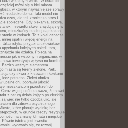
a ludzi w każdym wieku. W ostatnich
 częściej mówi się o idei miasta
egłości, w którym najważniejsze sprawy
ić niedaleko domu. Taki model nie
dza czas, ale też zmniejsza stres i
acje społeczne. Gdy piekarnia, szkoła,
stanek i niewielki skwer znajdują się w
eru, mieszkańcy rzadziej są skazani
 stanie w korkach. To z kolei oznacza
 mniej spalin i więcej energii na
. Urbanistyka przyjazna człowiekowi
a upychaniu kolejnych osiedli tam,
 znajdzie się działka. Polega na
mieście jak o wspólnym organizmie, w
a nowa inwestycja wpływa na komfort
zi. Bardzo ważnym elementem
 miasta są tereny zielone. Park,
aleja czy skwer z krzewami i ławkami
s, lecz potrzeba. Zieleń obniża
w upalne dni, poprawia jakość
daje mieszkańcom przestrzeń do
 Coraz więcej osób zauważa, że nawet
ntakt z naturą działa kojąco po ciężkim
 są więc nie tylko ozdobą ulic, ale
arciem dla zdrowia psychicznego i
Miasto, które planuje wycinkę bez
stępczych, w gruncie rzeczy rezygnuje
porności na zmiany klimatu i miejskie
. Równie istotna jest kwestia
Dawniej wydawało się, że rozwój