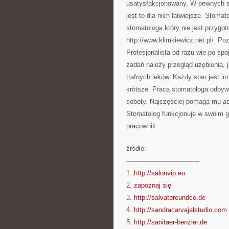
usatysfakcjonowany. W pewnych s
jest to dla nich łatwiejsze. Stoma
stomatologa który nie jest przyg
http://www.klimkiewicz.net.pl/. P
Profesjonalista od razu wie po sp
zadań należy przegląd uzębienia, j
trafnych leków. Każdy stan jest i
krótsze. Praca stomatologa odbywa
soboty. Najczęściej pomaga mu as
Stomatolog funkcjonuje w swoim g
pracownik.
źródło:
———————————
1.
http://salonvip.eu
2.
zapoznaj się
3.
http://salvatoreundco.de
4.
http://sandracarvajalstudio.com
5.
http://sanitaer-benzler.de