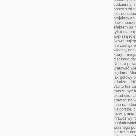
codziennym 
przestrzeń n
jest dodatki
projektowani
deweloperzy
efektem są m
tylko dla na
większą rolę
Nawet najle
nie zastąpi
wiedzą, gdzi
którym miejs
dlaczego da
Dobrze prow
uratować wi
błędami. Mia
jak gotowy 
z ludźmi, kt
Warto też za
muszą być i
układ ulic, 
stawiać na w
inne na odb
Najgorsze, c
rozwiązania 
Prawdziwy r
naśladownic
własnego po
ale też aute