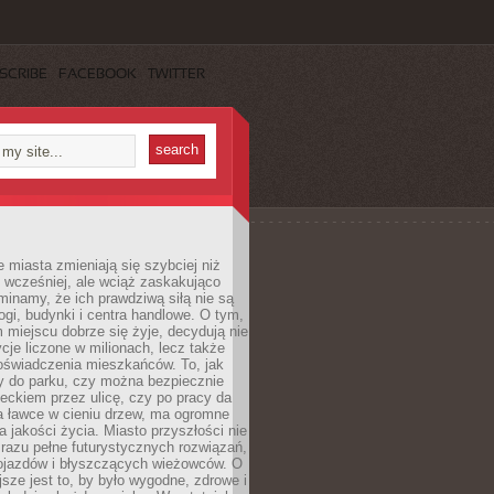
SCRIBE
FACEBOOK
TWITTER
miasta zmieniają się szybciej niż
 wcześniej, ale wciąż zaskakująco
inamy, że ich prawdziwą siłą nie są
ogi, budynki i centra handlowe. O tym,
miejscu dobrze się żyje, decydują nie
ycje liczone w milionach, lecz także
oświadczenia mieszkańców. To, jak
 do parku, czy można bezpiecznie
ieckiem przez ulicę, czy po pracy da
a ławce w cieniu drzew, ma ogromne
a jakości życia. Miasto przyszłości nie
razu pełne futurystycznych rozwiązań,
pojazdów i błyszczących wieżowców. O
jsze jest to, by było wygodne, zdrowe i