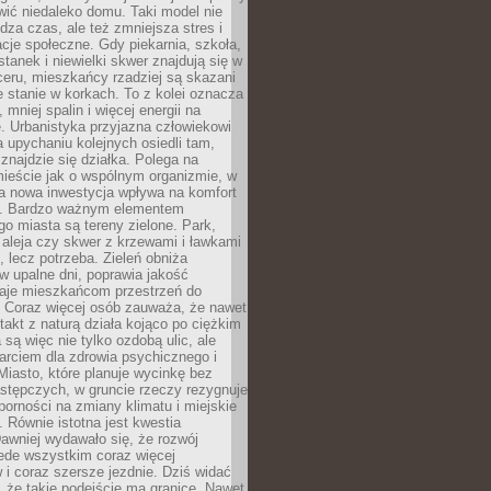
ić niedaleko domu. Taki model nie
dza czas, ale też zmniejsza stres i
acje społeczne. Gdy piekarnia, szkoła,
stanek i niewielki skwer znajdują się w
eru, mieszkańcy rzadziej są skazani
 stanie w korkach. To z kolei oznacza
 mniej spalin i więcej energii na
. Urbanistyka przyjazna człowiekowi
a upychaniu kolejnych osiedli tam,
 znajdzie się działka. Polega na
mieście jak o wspólnym organizmie, w
a nowa inwestycja wpływa na komfort
zi. Bardzo ważnym elementem
 miasta są tereny zielone. Park,
aleja czy skwer z krzewami i ławkami
s, lecz potrzeba. Zieleń obniża
w upalne dni, poprawia jakość
daje mieszkańcom przestrzeń do
 Coraz więcej osób zauważa, że nawet
ntakt z naturą działa kojąco po ciężkim
 są więc nie tylko ozdobą ulic, ale
arciem dla zdrowia psychicznego i
Miasto, które planuje wycinkę bez
stępczych, w gruncie rzeczy rezygnuje
porności na zmiany klimatu i miejskie
. Równie istotna jest kwestia
Dawniej wydawało się, że rozwój
ede wszystkim coraz więcej
i coraz szersze jezdnie. Dziś widać
, że takie podejście ma granice. Nawet