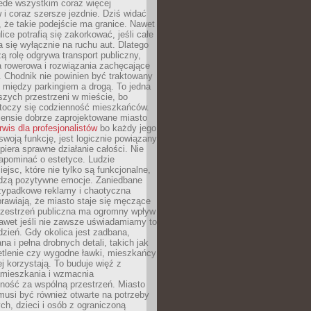
ede wszystkim coraz więcej
i coraz szersze jezdnie. Dziś widać
, że takie podejście ma granice. Nawet
ice potrafią się zakorkować, jeśli całe
a się wyłącznie na ruchu aut. Dlatego
ą rolę odgrywa transport publiczny,
ra rowerowa i rozwiązania zachęcające
 Chodnik nie powinien być traktowany
 między parkingiem a drogą. To jedna
szych przestrzeni w mieście, bo
 toczy się codzienność mieszkańców.
nsie dobrze zaprojektowane miasto
rwis dla profesjonalistów
bo każdy jego
woją funkcję, jest logicznie powiązany
spiera sprawne działanie całości. Nie
apominać o estetyce. Ludzie
iejsc, które nie tylko są funkcjonalne,
udzą pozytywne emocje. Zaniedbane
rzypadkowe reklamy i chaotyczna
rawiają, że miasto staje się męczące
Przestrzeń publiczna ma ogromny wpływ
nawet jeśli nie zawsze uświadamiamy to
dzień. Gdy okolica jest zadbana,
a i pełna drobnych detali, takich jak
etlenie czy wygodne ławki, mieszkańcy
ej korzystają. To buduje więź z
mieszkania i wzmacnia
ność za wspólną przestrzeń. Miasto
musi być również otwarte na potrzeby
ch, dzieci i osób z ograniczoną