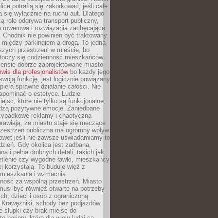
ice potrafią się zakorkować, jeśli całe
a się wyłącznie na ruchu aut. Dlatego
ą rolę odgrywa transport publiczny,
ra rowerowa i rozwiązania zachęcające
 Chodnik nie powinien być traktowany
 między parkingiem a drogą. To jedna
szych przestrzeni w mieście, bo
 toczy się codzienność mieszkańców.
nsie dobrze zaprojektowane miasto
rwis dla profesjonalistów
bo każdy jego
woją funkcję, jest logicznie powiązany
spiera sprawne działanie całości. Nie
apominać o estetyce. Ludzie
iejsc, które nie tylko są funkcjonalne,
udzą pozytywne emocje. Zaniedbane
rzypadkowe reklamy i chaotyczna
rawiają, że miasto staje się męczące
Przestrzeń publiczna ma ogromny wpływ
nawet jeśli nie zawsze uświadamiamy to
dzień. Gdy okolica jest zadbana,
a i pełna drobnych detali, takich jak
etlenie czy wygodne ławki, mieszkańcy
ej korzystają. To buduje więź z
mieszkania i wzmacnia
ność za wspólną przestrzeń. Miasto
musi być również otwarte na potrzeby
ch, dzieci i osób z ograniczoną
 Krawężniki, schody bez podjazdów,
e słupki czy brak miejsc do
 bariery, które dla wielu ludzi są