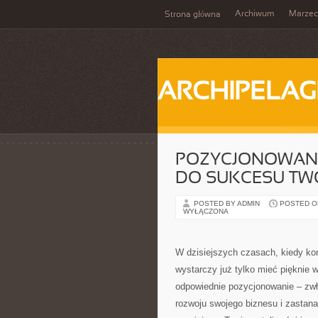
Archiwum
Marzec
Strona główna
ARCHIPELAG
POZYCJONOWANI
DO SUKCESU TWO
POSTED BY ADMIN
POSTED ON
WYŁĄCZONA
W dzisiejszych czasach, kiedy kon
wystarczy już tylko mieć pięknie 
odpowiednie pozycjonowanie – zw
rozwoju swojego biznesu i zastana