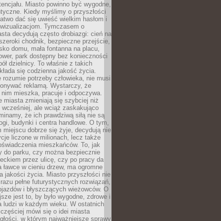
tencjału. Miasto powinno być wygodne,
ntyczne. Kiedy myślimy o przyszłości
 łatwo dać się uwieść wielkim hasłom i
wizualizacjom. Tymczasem o
sta decydują często drobiazgi: cień na
szeroki chodnik, bezpieczne przejście,
lisko domu, mała fontanna na placu,
ower, park dostępny bez konieczności
ół dzielnicy. To właśnie z takich
łada się codzienna jakość życia.
e rozumie potrzeby człowieka, nie musi
konywać reklamą. Wystarczy, że
 nim mieszka, pracuje i odpoczywa.
miasta zmieniają się szybciej niż
 wcześniej, ale wciąż zaskakująco
inamy, że ich prawdziwą siłą nie są
ogi, budynki i centra handlowe. O tym,
miejscu dobrze się żyje, decydują nie
ycje liczone w milionach, lecz także
oświadczenia mieszkańców. To, jak
 do parku, czy można bezpiecznie
ieckiem przez ulicę, czy po pracy da
a ławce w cieniu drzew, ma ogromne
a jakości życia. Miasto przyszłości nie
razu pełne futurystycznych rozwiązań,
pojazdów i błyszczących wieżowców. O
jsze jest to, by było wygodne, zdrowe i
a ludzi w każdym wieku. W ostatnich
 częściej mówi się o idei miasta
egłości, w którym najważniejsze sprawy