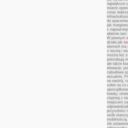
największe ul
miasto opier
coraz większ
infrastruktu
do spacerów.
jak margines
z najważniej
właśnie tam
W pewnym se
działa jak
se
element ma s
z resztą i w
można też z
potrzebują m
ale także b
elewacje, p
zabudowa sp
wizualnie. 
na nastrój, 
sobie na co 
uporządkowan
kwiaty, oświ
chętniej z ni
miejscem za
odpowiedzial
przyszłości 
osób starszy
mobilnością.
źle ustawion
odpoczynku to