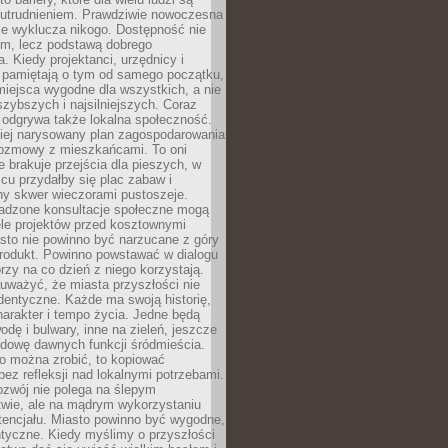
utrudnieniem. Prawdziwie nowoczesna
ie wyklucza nikogo. Dostępność nie
em, lecz podstawą dobrego
a. Kiedy projektanci, urzędnicy i
 pamiętają o tym od samego początku,
iejsca wygodne dla wszystkich, a nie
jszybszych i najsilniejszych. Coraz
 odgrywa także lokalna społeczność.
piej narysowany plan zagospodarowania
 rozmowy z mieszkańcami. To oni
e brakuje przejścia dla pieszych, w
cu przydałby się plac zabaw i
ny skwer wieczorami pustoszeje.
adzone konsultacje społeczne mogą
ele projektów przed kosztownymi
sto nie powinno być narzucane z góry
produkt. Powinno powstawać w dialogu
órzy na co dzień z niego korzystają.
uważyć, że miasta przyszłości nie
dentyczne. Każde ma swoją historię,
charakter i tempo życia. Jedne będą
odę i bulwary, inne na zieleń, jeszcze
udowę dawnych funkcji śródmieścia.
o można zrobić, to kopiować
bez refleksji nad lokalnymi potrzebami.
ozwój nie polega na ślepym
twie, ale na mądrym wykorzystaniu
tencjału. Miasto powinno być wygodne,
ntyczne. Kiedy myślimy o przyszłości