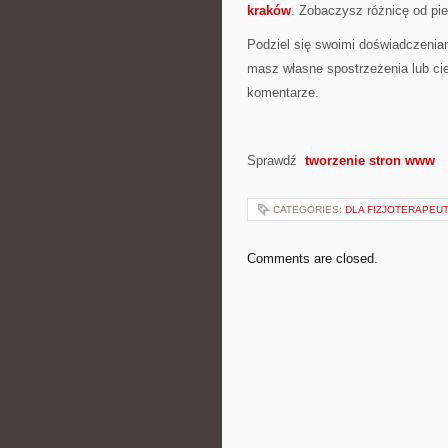
kraków
. Zobaczysz różnicę od pie
Podziel się swoimi doświadczeniam
masz własne spostrzeżenia lub ci
komentarze.
Sprawdź
tworzenie stron www
CATEGORIES:
DLA FIZJOTERAPEU
Comments are closed.