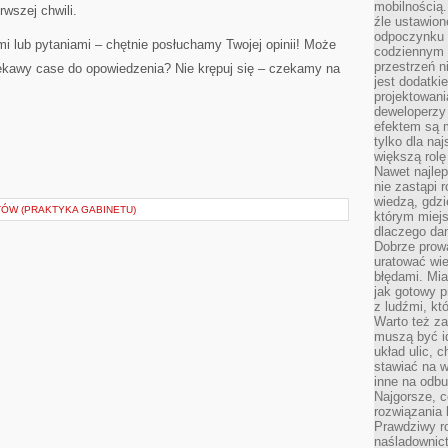
mobilnością.
rwszej chwili.
źle ustawion
odpoczynku to
i lub pytaniami – chętnie posłuchamy Twojej opinii! Może
codziennym 
przestrzeń n
ekawy case do opowiedzenia? Nie krępuj się – czekamy na
jest dodatki
projektowani
deweloperzy
efektem są m
tylko dla na
większą rolę
Nawet najle
nie zastąpi
wiedzą, gdzi
TÓW (PRAKTYKA GABINETU)
którym miejs
dlaczego da
Dobrze prow
uratować wi
błędami. Mia
jak gotowy 
z ludźmi, kt
Warto też za
muszą być i
układ ulic, 
stawiać na w
inne na odb
Najgorsze, c
rozwiązania 
Prawdziwy r
naśladownic