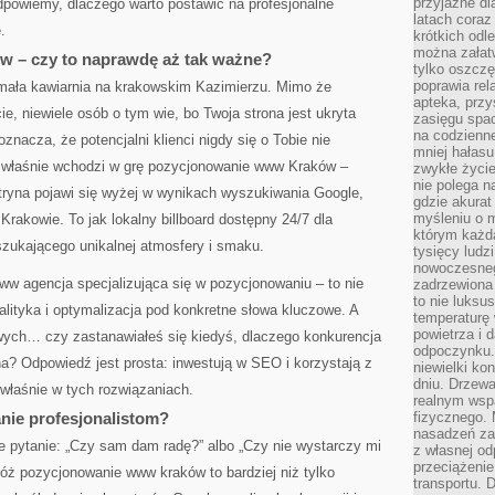
przyjazne dl
dpowiemy, dlaczego warto postawić na profesjonalne
latach coraz
.
krótkich odl
można załatw
 – czy to naprawdę aż tak ważne?
tylko oszczę
poprawia rel
 mała kawiarnia na krakowskim Kazimierzu. Mimo że
apteka, przy
e, niewiele osób o tym wie, bo Twoja strona jest ukryta
zasięgu spac
na codzienne
oznacza, że potencjalni klienci nigdy się o Tobie nie
mniej hałasu,
u właśnie wchodzi w grę pozycjonowanie www Kraków –
zwykłe życie
nie polega n
itryna pojawi się wyżej w wynikach wyszukiwania Google,
gdzie akurat
myśleniu o 
rakowie. To jak lokalny billboard dostępny 24/7 dla
którym każd
szukającego unikalnej atmosfery i smaku.
tysięcy lud
nowoczesnego
ww agencja specjalizująca się w pozycjonowaniu – to nie
zadrzewiona 
to nie luksu
analityka i optymalizacja pod konkretne słowa kluczowe. A
temperaturę 
powietrza i 
ych… czy zastanawiałeś się kiedyś, dlaczego konkurencja
odpoczynku.
a? Odpowiedź jest prosta: inwestują w SEO i korzystają z
niewielki ko
dniu. Drzewa
 właśnie w tych rozwiązaniach.
realnym wsp
nie profesjonalistom?
fizycznego. 
nasadzeń za
e pytanie: „Czy sam dam radę?” albo „Czy nie wystarczy mi
z własnej od
przeciążenie
óż pozycjonowanie www kraków to bardziej niż tylko
transportu. 