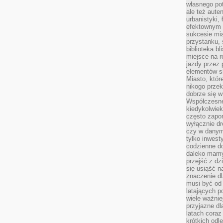
własnego po
ale też aute
urbanistyki,
efektownym 
sukcesie mia
przystanku, 
biblioteka b
miejsce na r
jazdy przez p
elementów sk
Miasto, któr
nikogo prze
dobrze się w
Współczesne 
kiedykolwiek
często zapom
wyłącznie dr
czy w danym 
tylko inwest
codzienne d
daleko mamy
przejść z dz
się usiąść n
znaczenie dl
musi być od 
latających 
wiele ważnie
przyjazne dl
latach coraz
krótkich odl