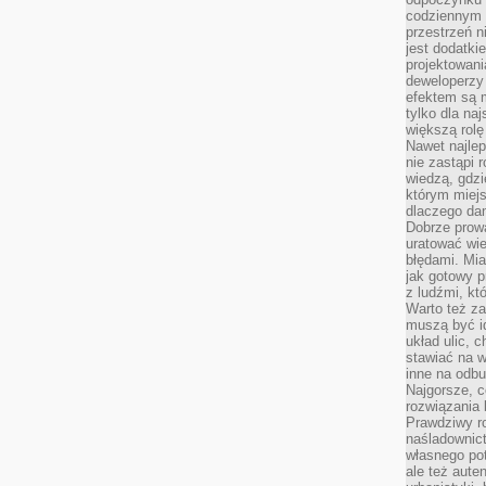
codziennym 
przestrzeń n
jest dodatki
projektowani
deweloperzy
efektem są m
tylko dla na
większą rolę
Nawet najle
nie zastąpi
wiedzą, gdzi
którym miejs
dlaczego da
Dobrze prow
uratować wi
błędami. Mia
jak gotowy 
z ludźmi, kt
Warto też za
muszą być i
układ ulic, 
stawiać na w
inne na odb
Najgorsze, c
rozwiązania 
Prawdziwy r
naśladownic
własnego po
ale też aute