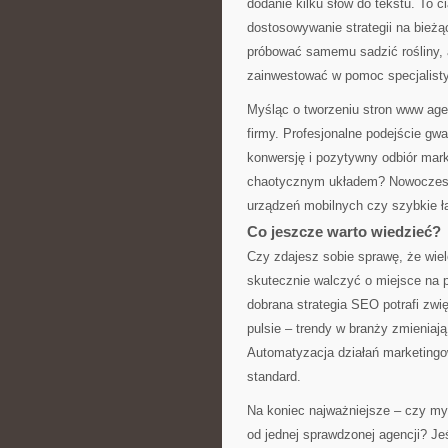
dodanie kilku słów do tekstu. To c
dostosowywanie strategii na bież
próbować samemu sadzić rośliny, al
zainwestować w pomoc specjalisty
Myśląc o tworzeniu stron www agen
firmy. Profesjonalne podejście gwa
konwersję i pozytywny odbiór mark
chaotycznym układem? Nowoczesne
urządzeń mobilnych czy szybkie ł
Co jeszcze warto wiedzieć?
Czy zdajesz sobie sprawę, że wiel
skutecznie walczyć o miejsce na 
dobrana strategia SEO potrafi zwi
pulsie – trendy w branży zmieniaj
Automatyzacja działań marketingow
standard.
Na koniec najważniejsze – czy my
od jednej sprawdzonej agencji? Jeśl