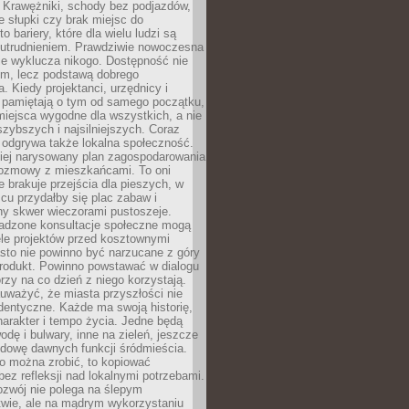
 Krawężniki, schody bez podjazdów,
e słupki czy brak miejsc do
 bariery, które dla wielu ludzi są
utrudnieniem. Prawdziwie nowoczesna
ie wyklucza nikogo. Dostępność nie
em, lecz podstawą dobrego
a. Kiedy projektanci, urzędnicy i
 pamiętają o tym od samego początku,
iejsca wygodne dla wszystkich, a nie
jszybszych i najsilniejszych. Coraz
 odgrywa także lokalna społeczność.
piej narysowany plan zagospodarowania
 rozmowy z mieszkańcami. To oni
e brakuje przejścia dla pieszych, w
cu przydałby się plac zabaw i
ny skwer wieczorami pustoszeje.
adzone konsultacje społeczne mogą
ele projektów przed kosztownymi
sto nie powinno być narzucane z góry
produkt. Powinno powstawać w dialogu
órzy na co dzień z niego korzystają.
uważyć, że miasta przyszłości nie
dentyczne. Każde ma swoją historię,
charakter i tempo życia. Jedne będą
odę i bulwary, inne na zieleń, jeszcze
udowę dawnych funkcji śródmieścia.
o można zrobić, to kopiować
bez refleksji nad lokalnymi potrzebami.
ozwój nie polega na ślepym
twie, ale na mądrym wykorzystaniu