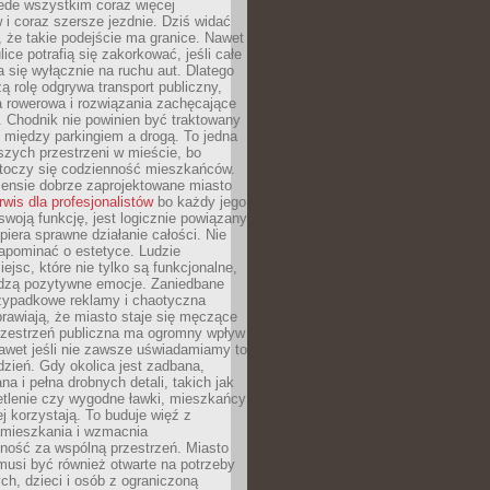
ede wszystkim coraz więcej
i coraz szersze jezdnie. Dziś widać
, że takie podejście ma granice. Nawet
ice potrafią się zakorkować, jeśli całe
a się wyłącznie na ruchu aut. Dlatego
ą rolę odgrywa transport publiczny,
ra rowerowa i rozwiązania zachęcające
 Chodnik nie powinien być traktowany
 między parkingiem a drogą. To jedna
szych przestrzeni w mieście, bo
 toczy się codzienność mieszkańców.
nsie dobrze zaprojektowane miasto
rwis dla profesjonalistów
bo każdy jego
woją funkcję, jest logicznie powiązany
spiera sprawne działanie całości. Nie
apominać o estetyce. Ludzie
iejsc, które nie tylko są funkcjonalne,
udzą pozytywne emocje. Zaniedbane
rzypadkowe reklamy i chaotyczna
rawiają, że miasto staje się męczące
Przestrzeń publiczna ma ogromny wpływ
nawet jeśli nie zawsze uświadamiamy to
dzień. Gdy okolica jest zadbana,
a i pełna drobnych detali, takich jak
etlenie czy wygodne ławki, mieszkańcy
ej korzystają. To buduje więź z
mieszkania i wzmacnia
ność za wspólną przestrzeń. Miasto
musi być również otwarte na potrzeby
ch, dzieci i osób z ograniczoną