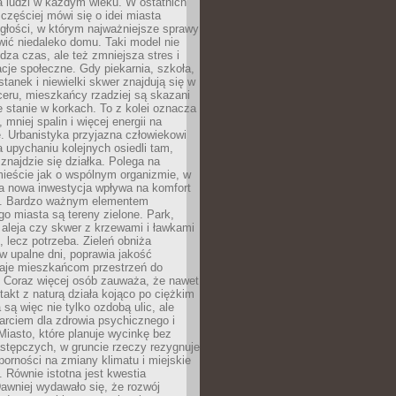
a ludzi w każdym wieku. W ostatnich
 częściej mówi się o idei miasta
egłości, w którym najważniejsze sprawy
ić niedaleko domu. Taki model nie
dza czas, ale też zmniejsza stres i
acje społeczne. Gdy piekarnia, szkoła,
stanek i niewielki skwer znajdują się w
eru, mieszkańcy rzadziej są skazani
 stanie w korkach. To z kolei oznacza
 mniej spalin i więcej energii na
. Urbanistyka przyjazna człowiekowi
a upychaniu kolejnych osiedli tam,
 znajdzie się działka. Polega na
mieście jak o wspólnym organizmie, w
a nowa inwestycja wpływa na komfort
zi. Bardzo ważnym elementem
 miasta są tereny zielone. Park,
aleja czy skwer z krzewami i ławkami
s, lecz potrzeba. Zieleń obniża
w upalne dni, poprawia jakość
daje mieszkańcom przestrzeń do
 Coraz więcej osób zauważa, że nawet
ntakt z naturą działa kojąco po ciężkim
 są więc nie tylko ozdobą ulic, ale
arciem dla zdrowia psychicznego i
Miasto, które planuje wycinkę bez
stępczych, w gruncie rzeczy rezygnuje
porności na zmiany klimatu i miejskie
. Równie istotna jest kwestia
Dawniej wydawało się, że rozwój