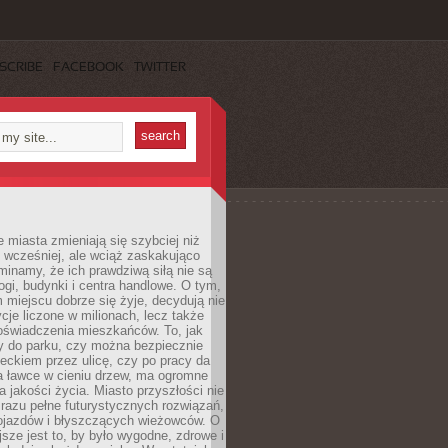
SCRIBE
FACEBOOK
TWITTER
miasta zmieniają się szybciej niż
 wcześniej, ale wciąż zaskakująco
inamy, że ich prawdziwą siłą nie są
ogi, budynki i centra handlowe. O tym,
miejscu dobrze się żyje, decydują nie
ycje liczone w milionach, lecz także
oświadczenia mieszkańców. To, jak
 do parku, czy można bezpiecznie
ieckiem przez ulicę, czy po pracy da
a ławce w cieniu drzew, ma ogromne
a jakości życia. Miasto przyszłości nie
razu pełne futurystycznych rozwiązań,
pojazdów i błyszczących wieżowców. O
jsze jest to, by było wygodne, zdrowe i