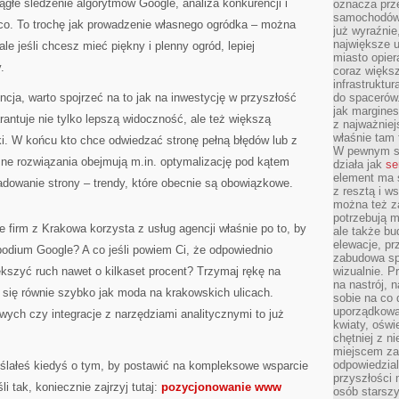
iągłe śledzenie algorytmów Google, analiza konkurencji i
oznacza prz
samochodów 
ąco. To trochę jak prowadzenie własnego ogródka – można
już wyraźnie
największe ul
e jeśli chcesz mieć piękny i plenny ogród, lepiej
miasto opier
.
coraz większ
infrastruktu
cja, warto spojrzeć na to jak na inwestycję w przyszłość
do spacerów.
jak margines
rantuje nie tylko lepszą widoczność, ale też większą
z najważniej
właśnie tam
i. W końcu kto chce odwiedzać stronę pełną błędów lub z
W pewnym se
 rozwiązania obejmują m.in. optymalizację pod kątem
działa jak
se
element ma s
adowanie strony – trendy, które obecnie są obowiązkowe.
z resztą i w
można też z
potrzebują m
e firm z Krakowa korzysta z usług agencji właśnie po to, by
ale także b
elewacje, p
podium Google? A co jeśli powiem Ci, że odpowiednio
zabudowa sp
ększyć ruch nawet o kilkaset procent? Trzymaj rękę na
wizualnie. 
na nastrój, 
ą się równie szybko jak moda na krakowskich ulicach.
sobie na co 
uporządkowan
ych czy integracje z narzędziami analitycznymi to już
kwiaty, oświ
chętniej z ni
miejscem za
odpowiedzial
ślałeś kiedyś o tym, by postawić na kompleksowe wsparcie
przyszłości 
i tak, koniecznie zajrzyj tutaj:
pozycjonowanie www
osób starszy