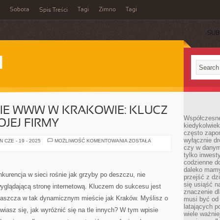
Sobota
Tagi
Zimno
Tagi
Spis Treści
SUB
I
E WWW W KRAKOWIE: KLUCZ
Współczesne 
JEJ FIRMY
kiedykolwiek
często zapom
wyłącznie dr
POZYCJONOWANIE
 CZE - 19 - 2025
MOŻLIWOŚĆ KOMENTOWANIA
ZOSTAŁA
WWW
czy w danym 
W
tylko inwest
KRAKOWIE:
codzienne d
KLUCZ
DO
daleko mamy
SUKCESU
kurencja w sieci rośnie jak grzyby po deszczu, nie
przejść z dz
TWOJEJ
FIRMY
się usiąść n
wyglądającą stronę internetową. Kluczem do sukcesu jest
znaczenie dl
łaszcza w tak dynamicznym mieście jak Kraków. Myślisz o
musi być od 
latających 
wiasz się, jak wyróżnić się na tle innych? W tym wpisie
wiele ważnie