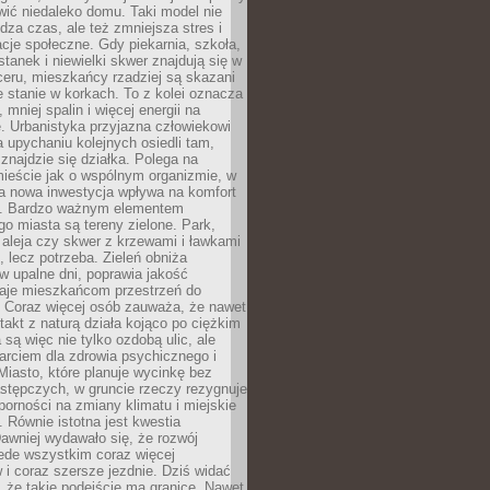
ić niedaleko domu. Taki model nie
dza czas, ale też zmniejsza stres i
acje społeczne. Gdy piekarnia, szkoła,
stanek i niewielki skwer znajdują się w
eru, mieszkańcy rzadziej są skazani
 stanie w korkach. To z kolei oznacza
 mniej spalin i więcej energii na
. Urbanistyka przyjazna człowiekowi
a upychaniu kolejnych osiedli tam,
 znajdzie się działka. Polega na
mieście jak o wspólnym organizmie, w
a nowa inwestycja wpływa na komfort
zi. Bardzo ważnym elementem
 miasta są tereny zielone. Park,
aleja czy skwer z krzewami i ławkami
s, lecz potrzeba. Zieleń obniża
w upalne dni, poprawia jakość
daje mieszkańcom przestrzeń do
 Coraz więcej osób zauważa, że nawet
ntakt z naturą działa kojąco po ciężkim
 są więc nie tylko ozdobą ulic, ale
arciem dla zdrowia psychicznego i
Miasto, które planuje wycinkę bez
stępczych, w gruncie rzeczy rezygnuje
porności na zmiany klimatu i miejskie
. Równie istotna jest kwestia
Dawniej wydawało się, że rozwój
ede wszystkim coraz więcej
i coraz szersze jezdnie. Dziś widać
, że takie podejście ma granice. Nawet