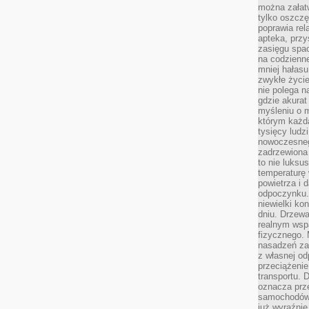
można załatw
tylko oszczę
poprawia rel
apteka, przy
zasięgu spac
na codzienne
mniej hałasu,
zwykłe życie
nie polega n
gdzie akurat
myśleniu o 
którym każd
tysięcy lud
nowoczesnego
zadrzewiona 
to nie luksu
temperaturę 
powietrza i 
odpoczynku.
niewielki ko
dniu. Drzewa
realnym wsp
fizycznego. 
nasadzeń za
z własnej od
przeciążenie
transportu. 
oznacza prz
samochodów 
już wyraźnie