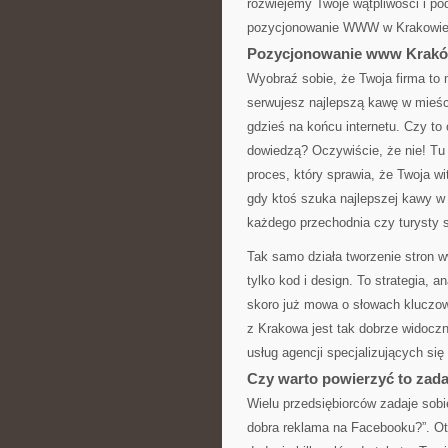
rozwiejemy Twoje wątpliwości i po
pozycjonowanie WWW w Krakowie
Pozycjonowanie www Kraków
Wyobraź sobie, że Twoja firma to
serwujesz najlepszą kawę w mieści
gdzieś na końcu internetu. Czy to 
dowiedzą? Oczywiście, że nie! T
proces, który sprawia, że Twoja w
gdy ktoś szuka najlepszej kawy w K
każdego przechodnia czy turysty 
Tak samo działa tworzenie stron w
tylko kod i design. To strategia, 
skoro już mowa o słowach kluczow
z Krakowa jest tak dobrze widoczn
usług agencji specjalizujących się
Czy warto powierzyć to zada
Wielu przedsiębiorców zadaje sobi
dobra reklama na Facebooku?”. Ot