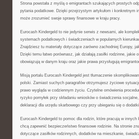
Strona powstała z myślą o emigrantach szukających prostych od
pytania podatkowe. Dzięki przejrzystym artykułom i konkretnym 
może zrozumieć swoje sprawy finansowe w kraju pracy.
Eurocash Kindergeld to nie jedynie serwis z newsami, ale komple
systemach podatkowych i świadczeniach w popularnych kierunkac
Znajdziesz tu materiały dotyczące zarówno zachodniej Europy, ja
Dzięki temu łatwo porównasz, jak działają zasiłki rodzinne, jakie 
obowiązują w danym kraju oraz jakie prawa przysługują emigrant
Misją portalu Eurocash Kindergeld jest tłumaczenie skomplikowa
polski. Zamiast suchych paragrafów otrzymujesz życiowe sytuacje,
prawo wygląda w codziennym życiu. Czytelne omówienia procedu
ryzyko pomyłek przy składaniu wniosków o świadczenia socjalne
deklaracji dla urzędu skarbowego czy przy ubieganiu się o dodat
Eurocash Kindergeld to pomoc dla rodzin, które pracują w innych
chcą zapewnić bezpieczeństwo finansowe rodzinie. Na stronie zna
dotyczące zasiłków rodzinnych, dodatków na mieszkanie, świadc