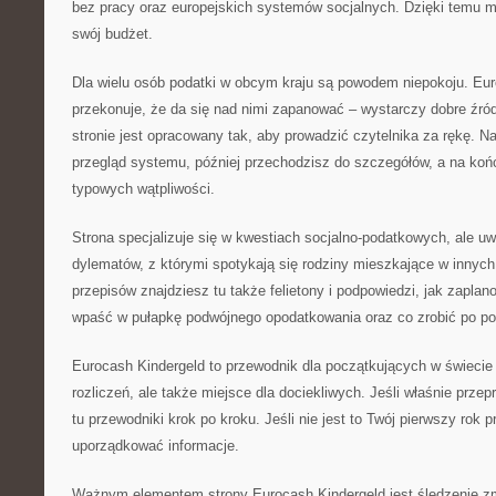
bez pracy oraz europejskich systemów socjalnych. Dzięki temu
swój budżet.
Dla wielu osób podatki w obcym kraju są powodem niepokoju. Eu
przekonuje, że da się nad nimi zapanować – wystarczy dobre źród
stronie jest opracowany tak, aby prowadzić czytelnika za rękę. Na
przegląd systemu, później przechodzisz do szczegółów, a na koń
typowych wątpliwości.
Strona specjalizuje się w kwestiach socjalno-podatkowych, ale u
dylematów, z którymi spotykają się rodziny mieszkające w innych 
przepisów znajdziesz tu także felietony i podpowiedzi, jak zapla
wpaść w pułapkę podwójnego opodatkowania oraz co zrobić po pow
Eurocash Kindergeld to przewodnik dla początkujących w świeci
rozliczeń, ale także miejsce dla dociekliwych. Jeśli właśnie przep
tu przewodniki krok po kroku. Jeśli nie jest to Twój pierwszy rok
uporządkować informacje.
Ważnym elementem strony Eurocash Kindergeld jest śledzenie zm