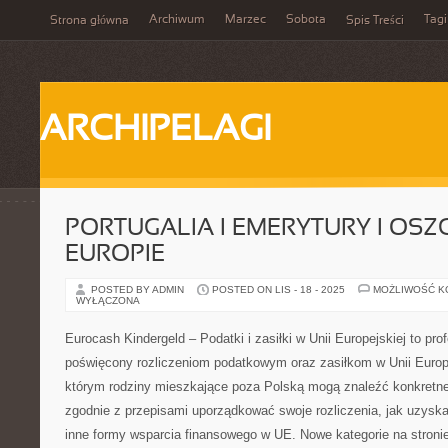
Archiwum
Marzec
Sobota
Tagi
Strona główna
Spis Treści
ARCHIPELAGI
PORTUGALIA I EMERYTURY I OS
EUROPIE
POSTED BY ADMIN
POSTED ON LIS - 18 - 2025
MOŻLIWOŚĆ 
WYŁĄCZONA
Eurocash Kindergeld – Podatki i zasiłki w Unii Europejskiej to pr
poświęcony rozliczeniom podatkowym oraz zasiłkom w Unii Europe
którym rodziny mieszkające poza Polską mogą znaleźć konkretne 
zgodnie z przepisami uporządkować swoje rozliczenia, jak uzysk
inne formy wsparcia finansowego w UE. Nowe kategorie na stroni