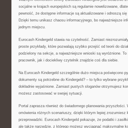
socjalne w krajach europejskich są regularnie nowelizowane, dla
pewność, że dostępne informacje są aktualizowane i odnoszą się 
Dzięki temu unikasz chaosu informacyjnego, bo najważniejsze in
jednym miejscu.
Eurocash Kindergeld stawia na czytelność. Zamiast niezrozumiał
proste przykłady, które pozwalają szybko przejść od teorii do dzia
podzielony na sekcje, a najważniejsze wnioski są wyróżnione. To
pracownik, jak i dociekliwy czytelnik znajdzie coś dla siebie.
Na Eurocash Kindergeld szczególnie dużo miejsca poświęcono p
dokumenty są potrzebne do Kindergeld? – to tylko wybrane przykł
dokładnie wyjaśnione. Zamiast pustych sloganów otrzymujesz kon
możesz zastosować w swojej sytuacji.
Portal zaprasza również do świadomego planowania przyszłości. 
omówienia różnych scenariuszy, dzięki którym lepiej zrozumiesz
przeprowadzki. Eurocash Kindergeld pokazuje, że podatki i zasiłki
ale także narzędzie, z którego możesz wyciągnąć maksymalne ko