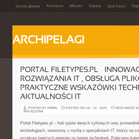
Archiwum
Marzec
Sobota
Tagi
Strona główna
Spis Treści
ARCHIPELAGI
PORTAL FILETYPES.PL – INNOWA
ROZWIĄZANIA IT , OBSŁUGA PLIK
PRAKTYCZNE WSKAZÓWKI TECHN
AKTUALNOŚCI IT
POSTED BY ADMIN
POSTED ON LIS - 10 - 2025
MOŻLIWOŚĆ 
WYŁĄCZONA
Portal Filetypes.pl – hub typów danych cyfrowych oraz przewodn
technologiach, stworzony z myślą o specjalistach IT, którzy na co
oczekują świeżych newsów ze świata technologii. Polecamy kate