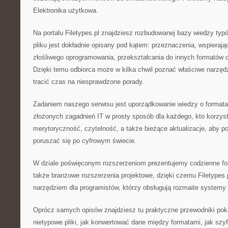
Elektronika użytkowa.
Na portalu Filetypes.pl znajdziesz rozbudowanej bazy wiedzy typó
pliku jest dokładnie opisany pod kątem: przeznaczenia, wspierają
złośliwego oprogramowania, przekształcania do innych formatów 
Dzięki temu odbiorca może w kilka chwil poznać właściwe narzędz
tracić czas na niesprawdzone porady.
Zadaniem naszego serwisu jest uporządkowanie wiedzy o formatac
złożonych zagadnień IT w prosty sposób dla każdego, kto korzys
merytoryczność, czytelność, a także bieżące aktualizacje, aby
poruszać się po cyfrowym świecie.
W dziale poświęconym rozszerzeniom prezentujemy codzienne for
także branżowe rozszerzenia projektowe, dzięki czemu Filetypes.
narzędziem dla programistów, którzy obsługują rozmaite systemy 
Oprócz samych opisów znajdziesz tu praktyczne przewodniki poka
nietypowe pliki, jak konwertować dane między formatami, jak szy