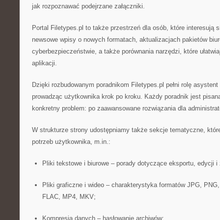
jak rozpoznawać podejrzane załączniki.
Portal Filetypes.pl to także przestrzeń dla osób, które interesują
newsowe wpisy o nowych formatach, aktualizacjach pakietów biu
cyberbezpieczeństwie, a także porównania narzędzi, które ułatwi
aplikacji.
Dzięki rozbudowanym poradnikom Filetypes.pl pełni rolę asystent 
prowadząc użytkownika krok po kroku. Każdy poradnik jest pisana
konkretny problem: po zaawansowane rozwiązania dla administrato
W strukturze strony udostępniamy także sekcje tematyczne, które
potrzeb użytkownika, m.in.:
Pliki tekstowe i biurowe – porady dotyczące eksportu, edycji 
Pliki graficzne i wideo – charakterystyka formatów JPG, P
FLAC, MP4, MKV;
Kompresja danych – hasłowanie archiwów;